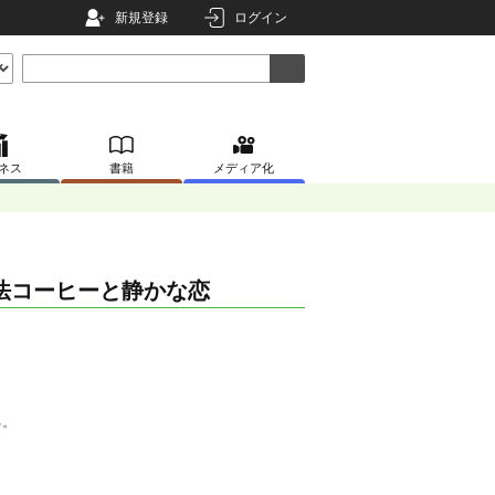
新規登録
ログイン
ネス
書籍
メディア化
法コーヒーと静かな恋
る。