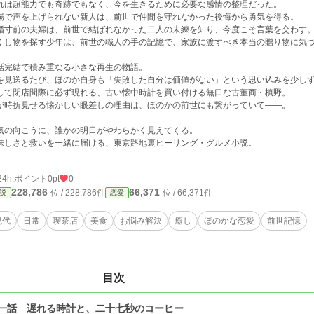
れは超能力でも奇跡でもなく、今を生きるために必要な感情の整理だった。
場で声を上げられない新人は、前世で仲間を守れなかった後悔から勇気を得る。
婚寸前の夫婦は、前世で結ばれなかった二人の未練を知り、今度こそ言葉を交わす
くし物を探す少年は、前世の職人の手の記憶で、家族に渡すべき本当の贈り物に気
話完結で積み重なる小さな再生の物語。
を見送るたび、ほのか自身も「失敗した自分は価値がない」という思い込みを少し
して閉店間際に必ず現れる、古い懐中時計を買い付ける無口な古董商・槙野。
が時折見せる懐かしい眼差しの理由は、ほのかの前世にも繋がっていて――。
気の向こうに、誰かの明日がやわらかく見えてくる。
味しさと救いを一緒に届ける、東京路地裏ヒーリング・グルメ小説。
24h.ポイント
0pt
0
228,786
66,371
位 / 228,786件
位 / 66,371件
説
恋愛
現代
日常
喫茶店
美食
お悩み解決
癒し
ほのかな恋愛
前世記憶
目次
一話 遅れる時計と、二十七秒のコーヒー