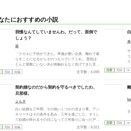
なたにおすすめの小説
我慢なんてしていませんわ。だって、面倒で
しょう？
来
翠
サ
「クロエに子供ができた。準備が整い次第、離れで暮
コ
らすことになるからそのつもりでいてくれ」 普段ほ
ス
とんど屋敷にいない夫が前触れもなく告げてきた言葉
よ
をきっかけに、レティシアは“三年間”の契約を終わら
恋愛
完結
ｼｮｰ
ら
文字数：4,095
愛
完結
短編
せることにした。 赤の他人を屋敷に迎えることはし
白
ない。 不要なものに感情を砕く理由などない。 「だ
って、面倒でしょう？」 不誠実な夫も、無意味な結
契約婚なのだから契約を守るべきでしたわ、
婚も、 この際すべて切り捨ててしまいましょう。
旦那様。
ta
よもぎ
白い結婚を三年間。その他いくつかの決まり事。アン
タ
ネリーナはその条件を呑み、三年を過ごした。そうし
て結婚が終わるその日になって三年振りに会った戸籍
恋愛
完結
ｼｮｰ
上の夫に離縁を切り出されたアンネリーナは言う。追
文字数：6,021
愛
完結
短編
加の慰謝料を頂きます――