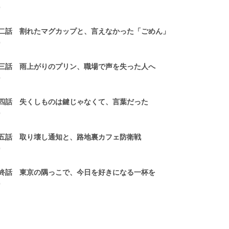
0
二話 割れたマグカップと、言えなかった「ごめん」
0
三話 雨上がりのプリン、職場で声を失った人へ
0
四話 失くしものは鍵じゃなくて、言葉だった
0
五話 取り壊し通知と、路地裏カフェ防衛戦
0
終話 東京の隅っこで、今日を好きになる一杯を
0