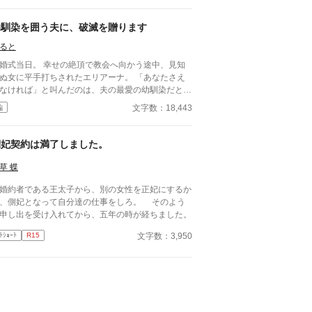
幼馴染を囲う夫に、破滅を贈ります
ると
婚式当日。 幸せの絶頂で教会へ向かう途中、見知
ぬ女に平手打ちされたエリアーナ。 「あなたさえ
なければ」と叫んだのは、夫の最愛の幼馴染だとい
女。 それでも経済的に困窮する実家を救うため、
文字数：18,443
編
リアーナは泣き寝入りするしかなかった。
側妃契約は満了しました。
草 蝶
約者である王太子から、別の女性を正妃にするか
、側妃となって自分達の仕事をしろ。 そのよう
申し出を受け入れてから、五年の時が経ちました。
文字数：3,950
ﾄｼｮｰﾄ
R15