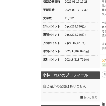
そ
初回公開日時
2026.03.17 17:28
職
更新日時
2026.03.17 17:30
離
失
文字数
15,392
一
24h.ポイント
0 pt (228,786位)
客
そ
週間ポイント
0 pt (228,786位)
彼
月間ポイント
7 pt (116,421位)
湯
美
年間ポイント
502 pt (102,870位)
累計ポイント
502 pt (218,791位)
小
小林 れいのプロフィール
自己紹介の記述はありません
もっと見る
第