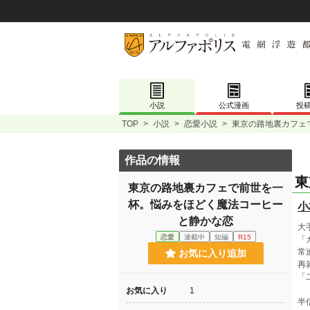
小説
公式漫画
投
TOP
>
小説
>
恋愛小説
>
東京の路地裏カフェ
作品の情報
東
東京の路地裏カフェで前世を一
杯。悩みをほどく魔法コーヒー
小
と静かな恋
大
恋愛
連載中
短編
R15
「
常
お気に入り追加
再
「
お気に入り
1
半