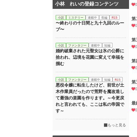
小林 れいの登録コンテンツ
小説
ミステリー
連載中
長編
R15
第
〜終わりの十日間と九十九回のルー
プ〜
第
小説
ファンタジー
連載中
短編
婚約破棄された元聖女は氷の公爵に
拾われ、辺境を花園に変えて幸福を
第
掴む
小説
ファンタジー
連載中
短編
R15
第
悪役令嬢に転生したけど、前世が土
木作業員だったので荒野を魔改造し
て最強の楽園を作ります。～今更戻
最
れと言われても、ここは私の帝国で
す～
もっと見る