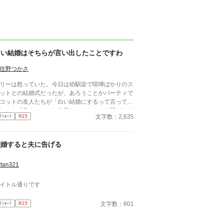
白い結婚はそちらが言い出したことですわ
住野つかさ
リーは怒っていた。今日は幼馴染で喧嘩ばかりのス
ットとの結婚式だったが、あろうことかパーティで
コットの友人たちが「白い結婚にするって言ってた
な？」「奥さんのこと色気ないとかさ」と騒ぎなが
文字数：2,635
ﾄｼｮｰﾄ
R15
話している。スコットがその気なら喧嘩買うわよ！
い結婚上等よ！ 許せん！ これから舌戦だ！！
離婚すると夫に告げる
rtan321
イトル通りです
文字数：601
ﾄｼｮｰﾄ
R15