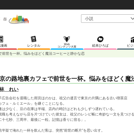
Web
稿漫画
レンタル
絵本ひろば
ビジ
コンテンツ大賞
で前世を一杯。悩みをほどく魔法コーヒーと静かな恋
京の路地裏カフェで前世を一杯。悩みをほどく魔
林 れい
手広告会社を退職した雨宮ほのかは、祖父の遺言で東京の片隅にある古い喫茶店
カフェ・ルミエール」を継ぐことになる。
連は少なく、豆の在庫は半端、店内の時計はどれも少しずつ遅れている。
就職も考えながら店を片づけていた彼女は、祖父のレシピ帳に奇妙な一文を見つけ
二十七秒、三周半、最後に一粒。記憶は香りに宿る」。
信半疑で淹れた一杯を飲んだ客は、突然“前世の断片”を思い出す。