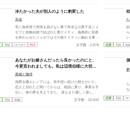
冷たかった夫が別人のように豹変した
京佳
た
常に無表情で表情を崩さない事で有名な公爵子息ジョ
結
ゼフと政略結婚で結ばれた妻ケイティ。義務的に初夜
ら
を終わらせたジョゼフはその後ケイティに触れる事は
い
無くなった。自分に無関心なジョゼフとの結婚生活に
う
文字数：2,878
愛
完結
ｼｮｰﾄｼｮｰﾄ
R15
恋愛
完結
短
寂しさと不満を感じながらも簡単に離縁出来ないしが
エ
らみにケイティは全てを諦めていた。そんなある時、
公爵家の裏庭に弱った雄猫が迷い込みケイティはその
あなたがお嫁さんだったら良かったのにと、
猫を保護して飼うことにした。 ざまぁ。ゆるゆる設
今更言われましても。私は辺境伯様に大切に
定
夢
されていますので
黒猫と珈琲
婚
侯爵令嬢エレノアには、長年想い続けた騎士がいた。
ら
恋人と別れたと聞いてからは、相談に乗り、事業を手
な
伝い、彼の夢を支えてきた。 彼もまた優しく接して
くれたため、いつか想いが届くのではないかと期待し
恋愛
完結
ｼｮｰ
文字数：10,440
愛
完結
短編
ていた。 けれど彼が選んだのは、復縁した元恋人だ
った。 傷ついたエレノアは彼から離れ、北の辺境を
治める辺境伯アーヴィンに嫁ぐ。 冷徹と噂された夫
は不器用ながらも誠実で、過去ごと彼女を受け入れて
くれた。 そんな幸せな日々を送る中、かつての想い
人の母から手紙が届く。 『本当に、あなたがお嫁さ