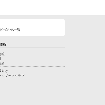
公式SNS一覧
情報
情報
報
情報
様向け
ームブッククラブ