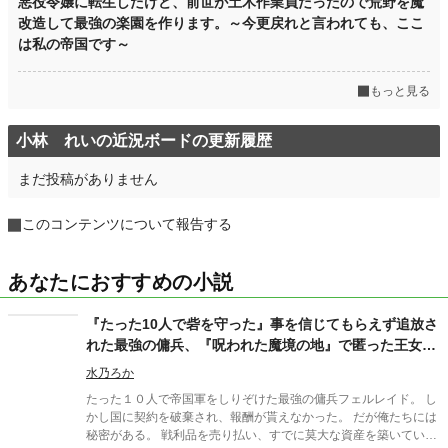
悪役令嬢に転生したけど、前世が土木作業員だったので荒野を魔
改造して最強の楽園を作ります。～今更戻れと言われても、ここ
は私の帝国です～
もっと見る
小林 れいの近況ボードの更新履歴
まだ投稿がありません
このコンテンツについて報告する
あなたにおすすめの小説
『たった10人で砦を守った』事を信じてもらえず追放さ
れた最強の傭兵、『呪われた魔境の地』で匿った王女と
理想の拠点に作り上げます
水乃ろか
たった１０人で帝国軍をしりぞけた最強の傭兵フェルレイド。 し
かし国に契約を破棄され、報酬が貰えなかった。 だが俺たちには
秘密がある。 戦利品を売り払い、すでに莫大な資産を築いていた