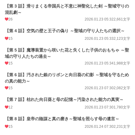
【第 3 話】滑りまくる帝国兵と不意に神聖化した剣 ～聖域守りの
初回公開日時
2026.01.23 05:27
混乱劇～
週間ポイント
35 pt (53,125 位)
26
2026.01.23 05:32
2,661文字
月間ポイント
154 pt (56,733 位)
【第 4 話】空気の壁と王子の偽り ～聖域の守り人たちの選択～
15
2026.01.23 05:33
2,123文字
年間ポイント
5,336 pt (44,547 位)
累計ポイント
【第 5 話】魔導装置から咲いた花と失くした子供のおもちゃ ～聖
5,364 pt (122,647 位)
域の守り人たちの過去～
15
2026.01.23 05:34
1,988文字
【第 6 話】汚された銀のリボンと向日葵の幻影 ～聖域を守るため
の真の能力～
15
2026.01.23 07:30
2,082文字
【第 7 話】枯れた向日葵と母の記憶～汚染された能力の真実～
12
2026.01.23 07:30
1,780文字
【第 8 話】皇帝の陰謀と真の磨き～聖域を照らす母の遺言～
15
2026.01.24 07:30
2,231文字