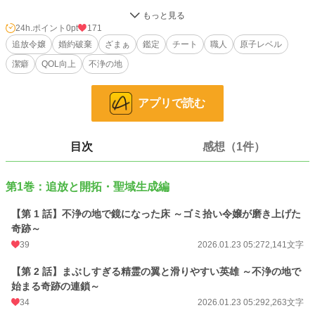
そこはかつての激戦地であり、呪われた魔導具や錆びた武器、さらには汚染され
た大地が広がる、文字通りの「ゴミ捨て場」だった。 しかし、彼女の能力の本
24h.ポイント
0pt
171
質は【清掃】ではなく、対象の原子を整え、摩擦と不純物を極限まで削ぎ落とす
追放令嬢
婚約破棄
ざまぁ
鑑定
チート
職人
原子レベル
【超精密研磨（ハイエンド・ポリッシュ）】だった。
潔癖
QOL向上
不浄の地
アイリスが「安眠したい」という一心でボロ屋敷の一角を磨き上げた瞬間、その
部屋は伝説の聖域を凌ぐ魔力を放ち始める。彼女が拾った「錆びた鉄くず」は、
アプリで読む
不純物を削ぎ落とされることで、神さえも斬り裂く「究極の神器」へと変貌を遂
げていく。
やがて、彼女の作り出した「世界一清浄な場所」を求めて、呪われた英雄や、美
目次
感想（1件）
しさを失った精霊たちが続々と集まり始め――。
小説
228,585 位 / 228,585 件
第1巻：追放と開拓・聖域生成編
ファンタジー
53,244 位 / 53,244 件
【第 1 話】不浄の地で鏡になった床 ～ゴミ拾い令嬢が磨き上げた
奇跡～
お気に入り
42
39
2026.01.23 05:27
2,141文字
24h.ポイント
0 pt
【第 2 話】まぶしすぎる精霊の翼と滑りやすい英雄 ～不浄の地で
文字数
17,269
始まる奇跡の連鎖～
34
2026.01.23 05:29
2,263文字
更新日時
2026.01.24 07:30