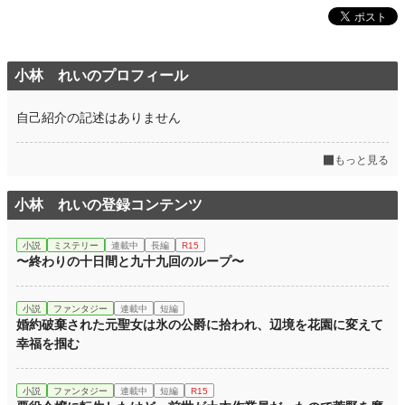
小林 れいのプロフィール
自己紹介の記述はありません
もっと見る
小林 れいの登録コンテンツ
小説
ミステリー
連載中
長編
R15
〜終わりの十日間と九十九回のループ〜
小説
ファンタジー
連載中
短編
婚約破棄された元聖女は氷の公爵に拾われ、辺境を花園に変えて
幸福を掴む
小説
ファンタジー
連載中
短編
R15