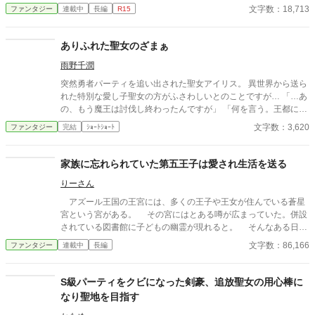
のだ。 その莫大な資金を元手に、静かに暮らそうと王都に戻る途
文字数：18,713
ファンタジー
連載中
長編
R15
中、盗賊に襲われていた一台の馬車を救出する。 乗っていたのは
美しい王女様で、そのお礼としてなぜか『領地』を貰えることに
なってしまった。 だが、そこは誰も住んでいない『呪われた地』
ありふれた聖女のざまぁ
と云われる辺境の魔境。 ……いいじゃん！ 誰もいないなんて好
雨野千潤
都合！ 悠々自適に暮らそうと意気込む俺だったが、行きの馬車に
隠れていたのは、なんと先ほど助けた王女様！？ どうやら王城で
突然勇者パーティを追い出された聖女アイリス。 異世界から送ら
酷い扱いを受けていた彼女は、城を捨てて俺についてきたらし
れた特別な愛し子聖女の方がふさわしいとのことですが… 「…あ
い。 王女様は命を狙われており、戻れば殺されるらしい。 ならば
の、もう魔王は討伐し終わったんですが」 「何を言う。王都に帰
一緒に連れて行くしかあるまい。 資金もあるし、誰も居ない領地
還して陛下に報告するまでが魔王討伐だ」 ※設定はゆるめです。
文字数：3,620
ファンタジー
完結
ｼｮｰﾄｼｮｰﾄ
も貰えて好き勝手できる。 これって最高なのでは？ ※マルチ投稿
細かいことは気にしないでください。
しています。
家族に忘れられていた第五王子は愛され生活を送る
りーさん
アズール王国の王宮には、多くの王子や王女が住んでいる蒼星
宮という宮がある。 その宮にはとある噂が広まっていた。併設
されている図書館に子どもの幽霊が現れると。 そんなある日、
図書館に出入りしていた第一王子は子どものような人影を見かけ
文字数：86,166
ファンタジー
連載中
長編
る。 その時、父である国王にすら忘れられ、存在を知られてい
なかった第五王子の才覚が露になっていく。
S級パーティをクビになった剣豪、追放聖女の用心棒に
なり聖地を目指す