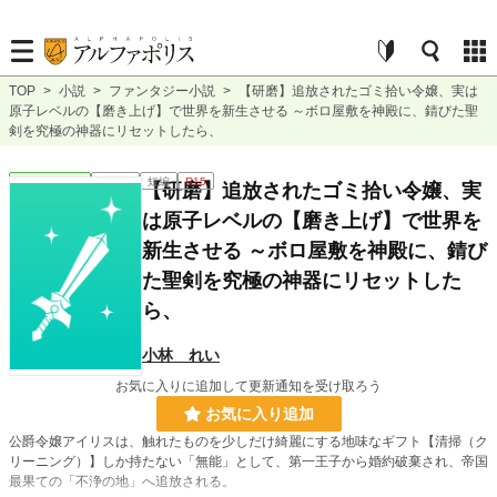
TOP
>
小説
>
ファンタジー小説
>
【研磨】追放されたゴミ拾い令嬢、実は
原子レベルの【磨き上げ】で世界を新生させる ～ボロ屋敷を神殿に、錆びた聖
剣を究極の神器にリセットしたら、
ファンタジー
連載中
短編
R15
【研磨】追放されたゴミ拾い令嬢、実
は原子レベルの【磨き上げ】で世界を
新生させる ～ボロ屋敷を神殿に、錆び
た聖剣を究極の神器にリセットした
ら、
小林 れい
お気に入りに追加して更新通知を受け取ろう
お気に入り追加
公爵令嬢アイリスは、触れたものを少しだけ綺麗にする地味なギフト【清掃（ク
リーニング）】しか持たない「無能」として、第一王子から婚約破棄され、帝国
最果ての「不浄の地」へ追放される。