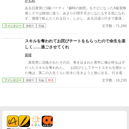
かもめ
ある日唐突にS級パーティ『赫時の旅団』をクビになったA級冒険
者シズマは路頭に迷う。あまりの理不尽さになにもする気になれ
ず、酒場で飲んだくれる日々。しかし、ある日成り行きで暴漢か
ら助けた少女は隣国から追放された聖女エステルだった。お付き
文字数：71,280
ファンタジー
連載中
長編
のシスター、リタと共にシズマは用心棒を頼まれる。エステルた
ちは故郷シグウォートの権力争いに巻き込まれ国を追われ、追手
と戦っていた。そして、旅の目的は聖地『イストラ』に行き、聖
スキルを奪われてお詫びチートをもらったので余生を楽
句を返すことだと言うのだった。そこから、シズマ、エステル、
しく……過ごさせてくれ
リタの聖地を目指す旅が始まるのだった。
紫楼
異世界に召喚されたその日、巻き込まれた青年に俺が得るはず
だったスキルを奪われた。 お詫びとしてチートスキルを授かっ
た俺は、第二の人生くらい好きに生きようと旅に出る。 行き着い
た先は、寂れた町の場末の酒場だ。 なぜか客は男ばかりだが、
文字数：16,230
ファンタジー
連載中
長編
R15
日雇い冒険者や恐妻家の肉屋たちとの気楽な毎日は悪くない。
……ただ一人、どう見ても貴族のような美青年がこの地味な酒場
へ通ってくる理由だけは、さっぱりわからない。 「お前らツケは
やめろ」 そんな穏やかな日々を送っていたはずなのに、ある
日、酒場へ厄介な依頼が舞い込んできた――。 他サイトでも掲
載しています。 不定期更新です。