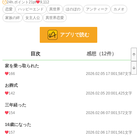
24h.ポイント
21pt
9,112
王都ではかつて「親友に婚約者を奪われ、失恋して姿を消した男」と噂されてい
恋愛
ハッピーエンド
異世界
ほのぼの
アンティーク
カメオ
たユーゴ。
家族の絆
女主人公
異世界恋愛
だがその噂は、誰かの悪意によって作られた嘘だった。
過去の誤解。すれ違い。
アプリで読む
そして少しずつ見えてくる、本当の彼の姿。
気づけばブランシュは思ってしまう。
――この人は、優しすぎて損をしている。
目次
感想（12件）
面倒くさがりな伯爵子息と、無自覚な令嬢の、
家を乗っ取られた
すれ違いだらけの甘め異世界ラブコメディ
166
2026.02.05 17:00
1,587文字
小説
25,164 位 / 228,589 件
お葬式
恋愛
10,866 位 / 66,314 件
142
2026.02.05 20:00
1,425文字
お気に入り
231
三年経った
154
2026.02.06 07:00
1,572文字
24h.ポイント
21 pt
文字数
16歳になった
116,820
157
2026.02.06 17:00
1,561文字
更新日時
2026.03.12 17:00