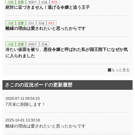
小説
恋愛
連載中
短編
R15
絶対に近づきません！逃げる令嬢と追う王子
小説
恋愛
完結
長編
R15
離縁の理由は愛されたいと思ったからです
小説
恋愛
連載中
長編
冷たい仮面を被り、悪役令嬢と呼ばれた私が国王陛下になぜか気
に入られました
もっと見る
さこのの近況ボードの更新履歴
2026-07-11 09:54:23
7月末に削除します！
2025-10-01 13:30:16
離縁の理由は愛されたいと思ったからです