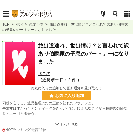
TOP
>
小説
>
恋愛小説
>
旅は道連れ、世は情け？と言われて訳あり伯爵家
の子息のパートナーになりました
恋愛
完結
長編
旅は道連れ、世は情け？と言われて訳
あり伯爵家の子息のパートナーになり
ました
さこの
（近況ボード：
2 件
）
お気に入りに追加して更新通知を受け取ろう
お気に入り追加
両親を亡くし、遺品整理のため王都を訪れたブランシュ。
手放すはずだったアンティークをきっかけに、ひょんなことから伯爵家の跡取
り・ユーゴと出会う。
無愛想で口が悪く、女性に冷たいその男は、なぜかブランシュの世話を焼き、面
倒事にも付き合ってくれる。
HOTランキング 最高49位