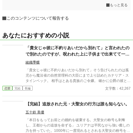
もっと見る
このコンテンツについて報告する
あなたにおすすめの小説
「貴女じゃ彼に不釣りあいだから別れて」と言われたの
で別れたのですが、呪われた上に子供まで出来てて一大
事です！？
綾織季蝶
「貴女じゃ彼に不釣りあいだから別れて」そう告げられたのは孤
児から魔法省の自然管理科の大臣にまで上り詰めたカナリア・ス
タインベック。 相手はとある貴族のご令嬢。 確かに公爵の彼とは
釣り合うだろう、そう諦めきった心で承諾してしまう。 別れる際
文字数：42,267
恋愛
完結
長編
に大臣も辞め、実家の誰も寄り付かない禁断の森に身を潜めた
が…。 何故か呪われた上に子供まで出来てしまった事が発覚し
て…！？
【完結】追放された元・大聖女の行方は誰も知らない。
五十鈴 美優
「本日をもってお前との婚約を破棄する。大聖女の称号も剥奪
し、王都からの追放を命ずる」 ユリアナは平民ながら強い癒しの
力を持っていた。1000年に一度現れるとされる大聖女の称号を得