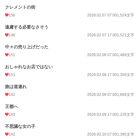
クレメントの街
初回公開日時
2026.02.05 17:00
156
2026.02.07 07:00
1,524文字
初回完結日時
2026.03.12 20:48
遠慮する必要なさそう
週間ポイント
323 pt (19,102 位)
146
2026.02.07 17:00
1,521文字
月間ポイント
2,803 pt (12,780 位)
中々の売り上げだった
年間ポイント
63,214 pt (8,734 位)
151
2026.02.08 07:00
1,489文字
累計ポイント
63,340 pt (39,235 位)
おしゃれなお店ではない
151
2026.02.08 17:00
1,350文字
旅は道連れ
142
2026.02.09 07:00
1,669文字
王都へ
143
2026.02.09 17:00
1,235文字
不思議な女の子
142
2026.02.10 07:00
1,395文字