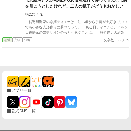
【完結済】夫が戦地から女性を連れて帰ってきたので身
を引こうとしたけれど、二人の様子がどうもおかしい
鳴宮野々花
貧乏男爵家の令嬢ティエナは、幼い頃から手芸が大好きで、中
でも小さな人形作りに夢中だった。 ある日ティエナは、ノルシ
ェ伯爵家の嫡男リオンのもとへ嫁ぐことに。 身分違いの結婚に
戸惑いながらも、伯爵夫人として相応しくあろうと、ティエナは
文字数：22,795
恋愛
完結
短編
人形作りをきっぱりとやめ、勉強に明け暮れる日々を送ってい
た。 けれど、そっけない態度の夫とは他人行儀な関係のまま時
が経ち、やがてリオンは出征することに。 二年後、健気に帰還
を待ち続けたティエナのもとへ帰ってきたのは、ピンクブロンド
のショートヘアの女性を連れた夫の姿で──。 ※二万文字くらい
の短編。ラブコメ風ハッピーエンドです。ざまぁも特にありませ
ん。 ※この作品は小説家になろう、カクヨムにも投稿していま
す。
アプリ一覧
公式SNS一覧