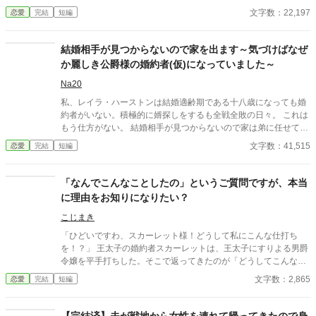
て、婚約者となった王子リッドと共に魔物討伐に邁進する日々を
文字数：22,197
恋愛
完結
短編
送っていた。 だがリッドはユリアナを休ませることなく働かせ、
ユリアナの癒しの力を濁らせていた。 そんな時に圧倒的な力を持
つ上級魔物が、王国北部に襲来する。 ユリアナは全力を尽くした
結婚相手が見つからないので家を出ます～気づけばなぜ
ものの、多くの犠牲を出してしまった。 ユリアナはその責任を押
か麗しき公爵様の婚約者(仮)になっていました～
し付けられ、大聖女の称号を剥奪される。リッドからの婚約破棄
に加え、王都からの追放を命じられた。 それから一年。ユリアナ
Na20
はユーリと名を改め、顔を隠し、新たな職に就いていた。
私、レイラ・ハーストンは結婚適齢期である十八歳になっても婚
約者がいない。積極的に婿探しをするも全戦全敗の日々。 これは
もう仕方がない。 結婚相手が見つからないので家は弟に任せて、
私は家を出ることにしよう。 私はある日見つけた求人を手に、遠
文字数：41,515
恋愛
完結
短編
く離れたキルシュタイン公爵領へと向かうことしたのだった。 ※
ご都合主義ですので軽い気持ちでさら～っとお読みください ※小
説家になろう様でも掲載しています
「なんでこんなことしたの」というご質問ですが、本当
に理由をお知りになりたい？
こじまき
「ひどいですわ、スカーレット様！どうして私にこんな仕打ち
を！？」 王太子の婚約者スカーレットは、王太子にすりよる男爵
令嬢を平手打ちした。そこで返ってきたのが「どうしてこんなこ
とを」という質問である。 わからないなら、丁寧にご説明して差
文字数：2,865
恋愛
完結
短編
し上げるわ。でも、本当に大丈夫かしら。 ――全部説明された
ら、あなた破滅するわよ？ ※小説になろうにも投稿しています