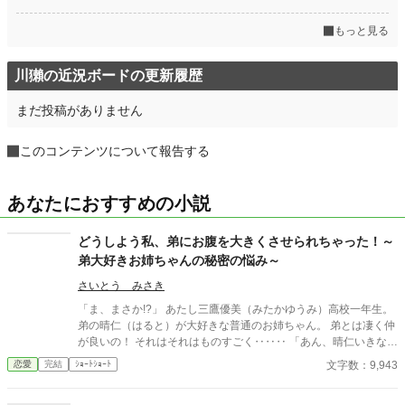
もっと見る
川獺の近況ボードの更新履歴
まだ投稿がありません
このコンテンツについて報告する
あなたにおすすめの小説
どうしよう私、弟にお腹を大きくさせられちゃった！～
弟大好きお姉ちゃんの秘密の悩み～
さいとう みさき
「ま、まさか!?」 あたし三鷹優美（みたかゆうみ）高校一年生。
弟の晴仁（はると）が大好きな普通のお姉ちゃん。 弟とは凄く仲
が良いの！ それはそれはものすごく‥‥‥ 「あん、晴仁いきなり
そんなのお口に入らないよぉ～♡」 そんな関係のあたしたち。 で
文字数：9,943
恋愛
完結
ｼｮｰﾄｼｮｰﾄ
もある日トイレであたしはアレが来そうなのになかなか来ないの
も気にもせずスカートのファスナーを上げると‥‥‥ 「うそっ！