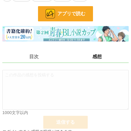
に心を許し始める――
平凡なゲーム好きの社会人カズキ×現実世界に召喚された魔王アストの"推し"か
ら恋へと変わる物語。
アプリで読む
小説
228,572 位 / 228,572 件
BL
31,381 位 / 31,381 件
お気に入り
6
24h.ポイント
0 pt
目次
感想
文字数
10,100
更新日時
2025.10.04 19:39
初回公開日時
2025.10.02 22:24
週間ポイント
7 pt (78,785 位)
月間ポイント
56 pt (77,878 位)
1000文字以内
年間ポイント
2,722 pt (59,788 位)
送信する
累計ポイント
2,722 pt (151,791 位)