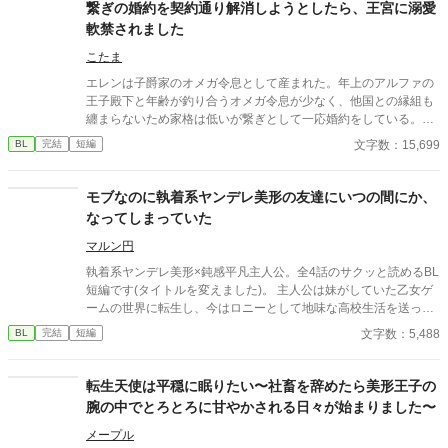
お腹が出て来てる!?」 お姉ちゃんの秘密の悩みです。
繋ぎの婚約を契約通り解消しようとしたら、王宮に溺愛
軟禁されました
こたま
エレンは子爵家のオメガ令息として産まれた。年上のアルファの
王子殿下と年齢が釣り合うオメガ令息が少なく、他国との縁組も
纏まらないため家格は低いが繋ぎとして一応婚約をしている。王
子のことは兄のように慕っており、初恋の人ではあるけれど、契
文字数：15,699
BL
完結
短編
約終了時期か王子に想い人が現れた時には解消されるものと考え
ていた。ところが婚約解消時期の直前に王子宮に軟禁された。結
婚を承諾するまでここから出さないと王子から溢れるほどの愛を
モブなのに執着系ヤンデレ美形の友達にいつの間にか、
与えられる。ハッピーエンドオメガバースBLです。
なってしまっていた
マルン円
執着系ヤンデレ美形×鈍感平凡主人公。全4話のサクッと読めるBL
短編です(タイトルを変えました)。 主人公は妹がしていた乙女ゲ
ームの世界に転生し、今はロニーとして地味な高校生活を送って
いる。内気なロニーが気軽に学校で話せる友達は同級生のエドだ
文字数：5,488
BL
完結
短編
けで、ロニーとエドはいっしょにいることが多かった。 しかし、
ロニーはある日、髪をばっさり切ってイメチェンしたエドを見
て、エドがヒロインに執着しまくるメインキャラの一人だったこ
転生天使は平穏に眠りたい〜社畜を辞めたら美形王子の
とを思い出す。 平凡な生活を送りたいロニーは、これからヒロイ
腕の中でとろとろに甘やかされる日々が始まりました〜
ンのことを好きになるであろうエドとは距離を置こうと決意す
る。 タイトルを変えました。 前のタイトルは、「モブなのに、い
メープル