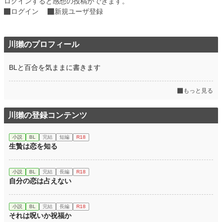
ログインすると感想の投稿ができます。
ログイン
新規ユーザ登録
川獺のプロフィール
BLと百合を気ままに書きます
もっと見る
川獺の登録コンテンツ
小説
BL
完結
短編
R18
生贄は恋を知る
小説
BL
完結
長編
R18
自分の恋は占えない
小説
BL
完結
長編
R18
それは呪いか祝福か