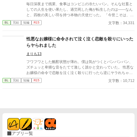
つのまにかヒロインに執着しまくるキャラの友達になってしまっ
毎日深夜まで残業、食事はコンビニの冷たいパン。そんな社畜と
ていた」です。 急に変えてしまい、すみません。
しての人生を使い果たし、過労死した俺が転生したのは――なん
と、四枚の美しい羽を持つ本物の天使だった。 ​「今世こそは、働
かずに一生寝て過ごしたい！」 ​平穏な隠居生活を夢見るシオン
文字数：34,331
BL
完結
短編
R15
は、正体を隠して王国の第一王子・アリスターの元に居候するこ
とに。ところが、この王子、爽やかな笑顔の裏で俺への重すぎる
執着を隠し持っていた!?
性悪なお嬢様に命令されて泣く泣く恋敵を殺りにいった
らヤられました
まりも13
フワフワとした酩酊状態が薄れ、僕は気がつくとパンパンパン、
ズチュッと卑猥な音をたてて激しく誰かと交わっていた。 性悪な
お嬢様の命令で恋敵を泣く泣く殺りに行ったら逆にヤラれちゃっ
た、ちょっとアホな子の話です。 （ムーンライトノベルにも掲載
文字数：10,712
BL
完結
短編
R15
しています）
アプリ一覧