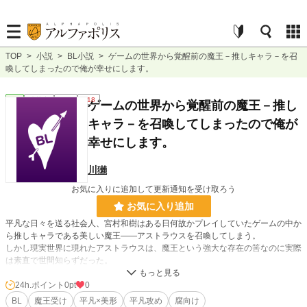
TOP
>
小説
>
BL小説
>
ゲームの世界から覚醒前の魔王－推しキャラ－を召
喚してしまったので俺が幸せにします。
BL
連載中
長編
R18
ゲームの世界から覚醒前の魔王－推し
キャラ－を召喚してしまったので俺が
幸せにします。
川獺
お気に入りに追加して更新通知を受け取ろう
お気に入り追加
平凡な日々を送る社会人、宮村和樹はある日何故かプレイしていたゲームの中か
ら推しキャラである美しい魔王――アストラウスを召喚してしまう。
しかし現実世界に現れたアストラウスは、魔王という強大な存在の筈なのに実際
は素直で世間知らずだった。
ゲームでは正義と悪の葛藤に苦しみ覚醒して破滅の運命を辿る魔王――そんな彼
を、この世界では幸せにしてあげたいと願う。
24h.ポイント
0pt
0
一方のアストラウスもまた、和樹の優しさや平穏な暮らしに触れることで、次第
BL
魔王受け
平凡×美形
平凡攻め
腐向け