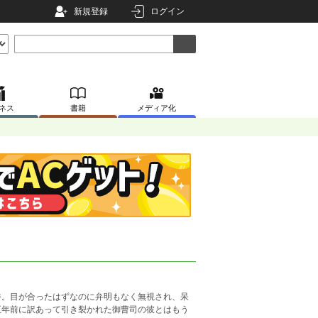
新規登録
ログイン
ネス
書籍
メディア化
香。目が合ったはずなのに弁明もなく無視され、呆
五年前に訳あって引き裂かれた御曹司の彼とはもう