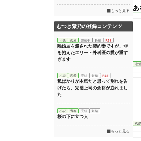
あ
もっと見る
むつき紫乃の登録コンテンツ
小説
恋愛
連載中
長編
R18
離婚届を渡された契約妻ですが、罪
を抱えたエリート外科医の愛が重す
ぎます
恋
小説
恋愛
完結
短編
R18
私ばかりが本気だと思って別れを告
げたら、完璧上司の余裕が崩れまし
た
小説
青春
完結
短編
桜の下に立つ人
恋
もっと見る