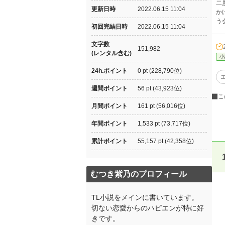
二
更新日時
2022.06.15 11:04
か
う
初回完結日時
2022.06.15 11:04
文字数
151,982
(レンタル含む)
小
24h.ポイント
0 pt (228,790位)
週間ポイント
56 pt (43,923位)
こ
月間ポイント
161 pt (56,016位)
年間ポイント
1,533 pt (73,717位)
累計ポイント
55,157 pt (42,358位)
むつき紫乃のプロフィール
TL小説をメインに書いています。
切ない恋愛からのハピエンが特に好
きです。