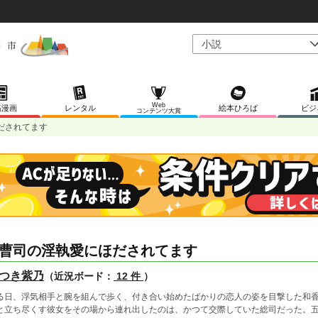
Web
稿漫画
レンタル
絵本ひろば
ビジ
コンテンツ大賞
だされてます
曹司の淫執愛にほだされてます
つき紫乃
（近況ボード：
12 件
）
る日、浮気相手と腕を組んで歩く、付き合い始めたばかりの恋人の姿を目撃した和
と立ち尽くす彼女をその場から連れ出したのは、かつて交際していた総司だった。