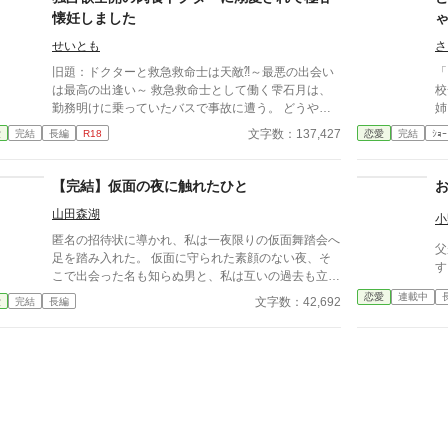
覚悟し
のチャンスを得た私は、ただ一つの使命を持つ――真
懐妊しました
像
実を突き止め、奪われたものを取り戻し、私を破滅さ
※
せた者たちにその代償を払わせる。もはや、何も以前
せいとも
さ
メ
のままではない。何も許されない。
旧題：ドクターと救急救命士は天敵⁈～最悪の出会い
足
「ま、
は最高の出逢い～ 救急救命士として働く雫石月は、
で
校
勤務明けに乗っていたバスで事故に遭う。 どうや
姉
ら、バスの運転手が体調不良になったようだ。 乗客
のすご
文字数：137,427
愛
完結
長編
R18
恋愛
完結
ｼｮｰ
にAEDを探してきてもらうように頼み、救助活動をし
に入
ているとボサボサ頭のマスク姿の男がAEDを持ってバ
も
スに乗り込んできた。 受け取ろうとすると邪魔だと
か
【完結】仮面の夜に触れたひと
言われる。 そして、月のことを『チビ団子』と呼ん
ると‥‥‥
山田森湖
だのだ。 医療従事者と思われるボサボサマスク男は
ち
小
運転手の処置をして、月が文句を言う間もなく、救急
匿名の招待状に導かれ、私は一夜限りの仮面舞踏会へ
父
車に同乗して去ってしまった。 最悪の出会いをし、
足を踏み入れた。 仮面に守られた素顔のない夜、そ
す
二度と会いたくない相手の正体は⁇ 作品はフィクショ
こで出会った名も知らぬ男と、私は互いの過去も立場
ンです。 本来の仕事内容とは異なる描写があると思
も伏せたまま、抗えない引力に身を委ねる。 「今夜
恋愛
連載中
文字数：42,692
愛
完結
長編
います。
だけ」——そう約束したはずの関係は、夜明けととも
に終わった。 しかし、彼の声、仕草、触れた感触
は、日常へ戻った私の心から消えることはなかった。
数日後、仕事の場で再会した一人の男性。 仮面を外
したその声に、私は確信する。 あの夜の男は、決し
て“過去”にはならない。 名前を呼ばず、素性を語ら
ず、ただ感情と身体だけを重ねる密会。 惹かれ合う
ほどに増していく不安と疑念。 彼は何者なのか。 そ