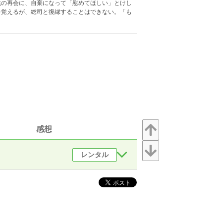
然の再会に、自棄になって「慰めてほしい」とけし
を覚えるが、総司と復縁することはできない。「も
感想
レンタル