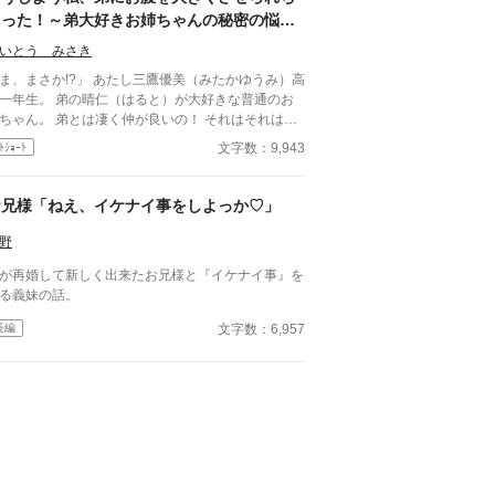
とけよ？」 ※お話に出てくる内容は、全て想
ゃった！～弟大好きお姉ちゃんの秘密の悩み
の世界です。現実世界とは何ら関係ありません。
感想やコメントは受け付けることができません。
～
いとう みさき
ンタルが薄氷なもので・・・すみません。 言葉も
りませんが読んでいただけたら幸いです。 楽しん
まさか!?」 あたし三鷹優美（みたかゆうみ）高
いただけたら嬉しく思います。
一年生。 弟の晴仁（はると）が大好きな普通のお
ちゃん。 弟とは凄く仲が良いの！ それはそれはも
く‥‥‥ 「あん、晴仁いきなりそんなのお口
文字数：9,943
ﾄｼｮｰﾄ
らないよぉ～♡」 そんな関係のあたしたち。 で
ある日トイレであたしはアレが来そうなのになかな
来ないのも気にもせずスカートのファスナーを上げ
お兄様「ねえ、イケナイ事をしよっか♡」
 「うそっ！ お腹が出て来てる!?」 お姉
ゃんの秘密の悩みです。
野
が再婚して新しく出来たお兄様と『イケナイ事』を
る義妹の話。
文字数：6,957
長編