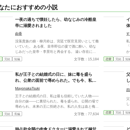
なたにおすすめの小説
一夜の過ちで懐妊したら、幼なじみの冷酷皇
帝に溺愛されました
由香
す
没落貴族の娘・柳月鈴は、宮廷で医官見習いとして働
私
いていた。 ある夜、皇帝即位の宴で酒に酔い、幼な
「俺
じみだった皇帝・李景珩と再会する。 遠い存在にな
から
ったはずの彼。 けれど、その夜をきっかけに月鈴の
んな
文字数：15,184
愛
完結
短編
恋愛
完結
短
運命は大きく動き出す。 冷酷と恐れられる皇帝が、
っ
なぜか彼女だけには甘すぎて――。
ぎ
な
私が王子との結婚式の日に、妹に毒を盛ら
ん
れ、公衆の面前で辱められた。でも今、私は
行
時を戻し、運命を変えに来た。
に・
MayonakaTsuki
四
ーーー 翔馬「お
王子との結婚式の日、私は最も信頼していた人物――
いた
父
自分の妹――に裏切られた。毒を盛られ、公開の場で
よ・・
し
辱められ、未来の王に拒絶され、私の人生は血と侮辱
か
の中でそこで終わったかのように思えた。しかし、死
恋愛
完結
短
文字数：77,634
愛
完結
長編
っ
が私を迎えたとき、不可能なことが起きた――私は同
太
じ回廊で、祭壇の前で目を覚まし、あらゆる涙、嘘、
「
そして一撃の記憶をそのまま覚えていた。今、二度目
独占欲全開の肉食ドクターに溺愛されて極甘