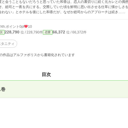
度と会うこともないだろうと思っていた和香は、恋人の裏切りに続く元カレとの偶
け、総司と一夜を共にする。交際していた頃を鮮明に思い出させる仕草に懐かしさ
会わない」とホテルを後にした和香だが、なぜか総司からのアプローチは続き……
24h.ポイント
0pt
10
228,790
66,372
位 / 228,790件
位 / 66,372件
説
恋愛
エタニティ
の作品はアルファポリスから書籍化されています
目次
1巻