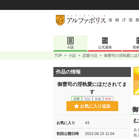
小説
公式漫画
投
TOP
>
小説
>
恋愛小説
>
御曹司の淫執愛にほ
作品の情報
御曹司の淫執愛にほだされてま
す
恋愛
完結
長編
R18
お気に入り追加
御
む
お気に入り
43
あ
初回公開日時
2022.06.15 11:04
然