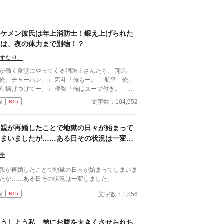
イケメン彼氏は年上消防士！鍛え上げられた
体は、夜の体力まで別物！？
ずなり。
が働く食堂にやってくる消防士さんたち。 翔馬
、チャーハン。」 宏斗「俺もー。」 航平「俺、
揚げつけてー。」 優弥「俺はスープ付き。」 み
ガタイがよく、男前。 ひなた「はーいっ。ちょ
文字数：104,652
編
R15
と待ってくださいねーっ。」 慌ただしい昼時を過
ると、私の仕事は終わる。 終わった後、私は行か
きゃいけないところがある。 ひなた「すみませー
父親が再婚したことで地獄の日々が始まって
、子供のお迎えにきましたー。」 保育園に迎えに
しまいましたが……ある日その状況は一変し
かなきゃいけない子、『太陽』。 私は子供と一緒
ました。
・・暮らしてる。 ーーーーーーーーーーーーー
季
いおい嘘だろ？」 宏斗「子供・・・
んだ・・。」 航平「いくつん時の子だ
親が再婚したことで地獄の日々が始まってしまいま
・・。」 優弥「マジか・・・。」 消防署で開
たが……ある日その状況は一変しました。
れたお祭りに連れて行った太陽。 太陽の存在を知
文字数：1,856
編
R15
た一人の消防士さんが・・・私に言った。 「俺は
陽がいてもいい。・・・太陽の『パパ』になる。」
俺はひなたが好きだ。・・・絶対振り向かせるから
どうしよう私、弟にお腹を大きくさせられち