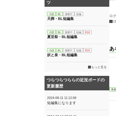
ツ
小説
BL
連載中
短編
ロ
天葬・BL短編集
小説
BL
連載中
短編
R18
夏至祭・BL短編集
あ
小説
BL
連載中
短編
R18
妖と泉・BL短編集
もっと見る
つらつらつららの近況ボードの
更新履歴
青
2024-08-11 11:12:08
短編集になります