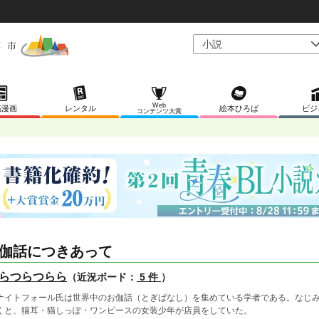
Web
稿漫画
レンタル
絵本ひろば
ビジ
コンテンツ大賞
伽話につきあって
らつらつらら
（近況ボード：
5 件
）
イトフォール氏は世界中のお伽話（とぎばなし）を集めている学者である。なじみ
くと、猫耳・猫しっぽ・ワンピースの女装少年が店員をしていた。