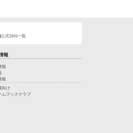
公式SNS一覧
情報
情報
報
情報
様向け
ームブッククラブ