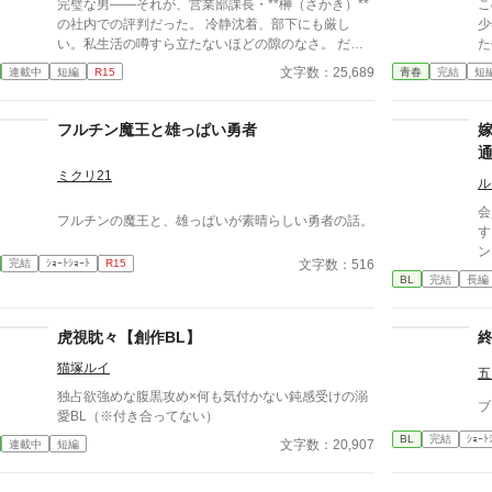
完璧な男――それが、営業部課長・**榊（さかき）**
こ
展！？
の社内での評判だった。 冷静沈着、部下にも厳し
少
い。私生活の噂すら立たないほどの隙のなさ。 だ
た作品で
が、その“完璧”が崩れる日がくるとは、誰も想像して
る
文字数：25,689
連載中
短編
R15
青春
完結
短
いなかった。 入社三年目の篠原は、榊の直属の部
く
下。 真面目だが強気で、どこか挑発的な笑みを浮か
込
べる青年。 ある夜、取引先とのトラブル対応で二人
颯
フルチン魔王と雄っぱい勇者
だけが残ったオフィスで、 篠原は上司に向かって、
る
いつもの穏やかな口調を崩した。「……そんな顔、部
か
ミクリ21
下には見せないんですね」 疲労で僅かに緩んだ榊の
と
ル
表情。 その弱さを見逃さず、篠原はデスク越しに距
ん
会
フルチンの魔王と、雄っぱいが素晴らしい勇者の話。
離を詰める。 「強がらなくていいですよ。俺の前で
自己
する既
は、もう」 指先が榊のネクタイを掴む。 引き寄せら
は
ン Pixiv https://www.pixiv.net/novel/show.ph
れた瞬間、榊の理性は音を立てて崩れた。 拒むこと
行
文字数：516
完結
ｼｮｰﾄｼｮｰﾄ
R15
8
BL
完結
長編
も、許すこともできないまま、 彼は“部下”の手によっ
い
et
て、ひとつずつ乱されていく。 言葉で支配され、触
か
6
れられるたびに、自分の知らなかった感情と快楽を知
い
虎視眈々【創作BL】
る。それは、上司としての誇りを壊すほどに甘く、逃
優
れられないほどに深い。 だが、篠原の視線の奥に宿
を
猫塚ルイ
五
るのは、ただの欲望ではなかった。 そこには、ずっ
ま
独占欲強めな腹黒攻め×何も気付かない鈍感受けの溺
と榊だけを見つめ続けてきた、静かな執着がある。
す
ブ
愛BL（※付き合ってない）
「俺、前から思ってたんです。 あなたが誰かに“支
ら
配される”ところ、きっと綺麗だろうなって」 支配す
み
BL
完結
ｼｮｰﾄ
文字数：20,907
連載中
短編
る側だったはずの男が、 支配されることで初めて“生
の
きている”と感じてしまう――。 上司と部下、立場も
と