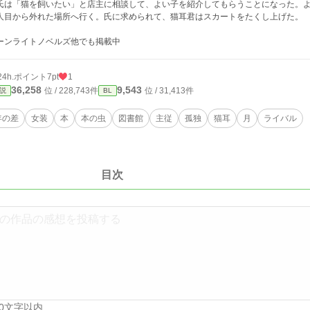
は「猫を飼いたい」と店主に相談して、よい子を紹介してもらうことになった。よ
人目から外れた場所へ行く。氏に求められて、猫耳君はスカートをたくし上げた。
ーンライトノベルズ他でも掲載中
24h.ポイント
7pt
1
36,258
9,543
位 / 228,743件
位 / 31,413件
説
BL
年の差
女装
本
本の虫
図書館
主従
孤独
猫耳
月
ライバル
目次
00文字以内