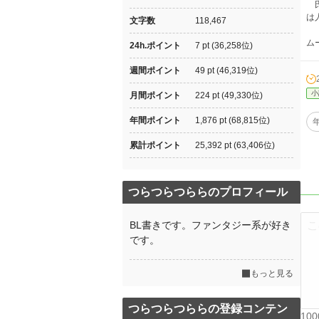
氏
は
文字数
118,467
ム
24h.ポイント
7 pt (36,258位)
週間ポイント
49 pt (46,319位)
小
月間ポイント
224 pt (49,330位)
年間ポイント
1,876 pt (68,815位)
累計ポイント
25,392 pt (63,406位)
つらつらつららのプロフィール
BL書きです。ファンタジー系が好き
です。
もっと見る
つらつらつららの登録コンテン
10