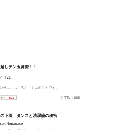
年越しチン玉蕎麦！！
クリ21
ン玉……もちろん、ナニのことです。
文字数：688
ｼｮｰﾄ
R15
母の下着 タンスと洗濯籠の秘密
isakiNonagase