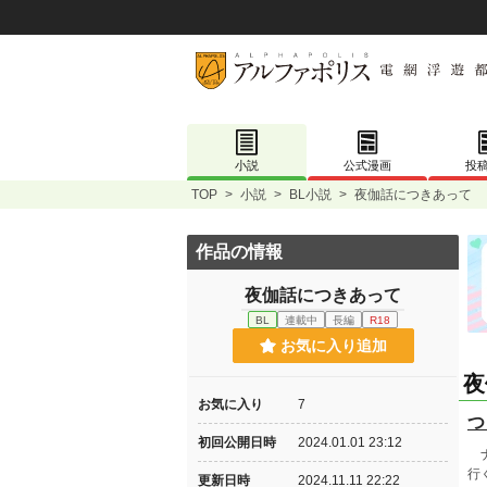
小説
公式漫画
投
TOP
>
小説
>
BL小説
>
夜伽話につきあって
作品の情報
夜伽話につきあって
BL
連載中
長編
R18
お気に入り追加
夜
お気に入り
7
つ
初回公開日時
2024.01.01 23:12
ナ
行
更新日時
2024.11.11 22:22