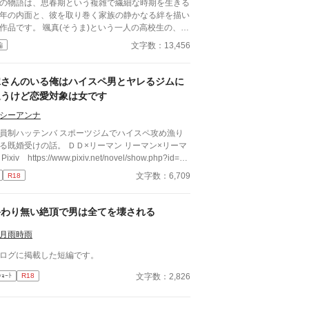
の物語は、思春期という複雑で繊細な時期を生きる
年の内面と、彼を取り巻く家族の静かなる絆を描い
す。 颯真(そうま)という一人の高校生の、あ
「秘密」を通して、私たちは成長の過程で誰もが抱
文字数：13,456
編
かもしれない戸惑い、罪悪感、そしてそれらを包み
む家族の無言の理解に触れます。 物語は、現在の
真と恋人・彩花との関係から、中学時代にさかのぼ
嫁さんのいる俺はハイスペ男とヤレるジムに
形で展開されます。そこで明らかになるのは、彼が
通うけど恋愛対象は女です
つて母親の下着に対して抱いた抑えがたい好奇心
、それに伴う一連の行為です。それは彼自身が「歪
シーアンナ
だ」と感じる過去の断片であり、深い恥ずかしさと
員制ハッテンバ スポーツジムでハイスペ攻め漁り
嫌悪を伴う記憶です。 しかし、この物語の核心
婚受けの話。 ＤＤ×リーマン リーマン×リーマ
、単なる過去の告白にはありません。むしろ、その
p?id=23
為に「気づいていたはず」の母親が、なぜ一言も問
05865 ムーンライトノベルズ https://novel18.syos
文字数：6,709
R18
詰めず、誰にも告げず、ただ静かに見守り続けたの
u.com/n1822jz/ fujossy https://fujossy.jp/books/30
——という問いにこそあります。そこには、親子と
91
う関係を超えた、深い人間理解と、言葉にされない
終わり無い絶頂で男は全てを壊される
しさが横たわっています。 センシティブな題材
、露骨な描写や扇情的な表現に頼ることなく、あく
月雨時雨
で颯真の内省的な視点から丁寧に紡ぎ出していま
。読者は、主人公の痛みと恥ずかしさを共有しなが
ログに掲載した短編です。
、同時に、彼を破綻から救った「沈黙の救済」の重
と温かさを感じ取ることでしょう。 これは、一つ
文字数：2,826
ｼｮｰﾄ
R18
過ちと、その赦しについての物語です。また、成長
は時に恥ずかしい過去を背負いながら、他者の無償