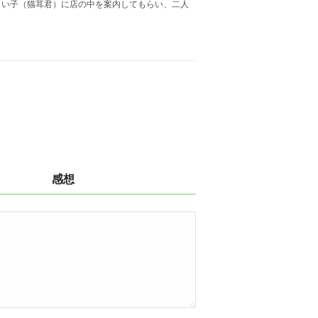
い子（猫耳君）に店の中を案内してもらい、二人
感想