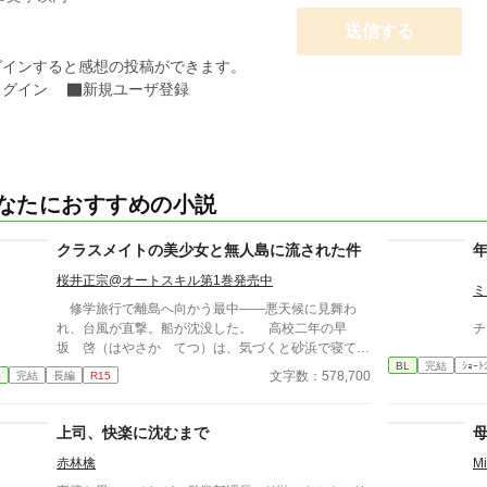
送信する
グインすると感想の投稿ができます。
ログイン
新規ユーザ登録
なたにおすすめの小説
クラスメイトの美少女と無人島に流された件
桜井正宗@オートスキル第1巻発売中
ミ
修学旅行で離島へ向かう最中――悪天候に見舞わ
れ、台風が直撃。船が沈没した。 高校二年の早
チ
坂 啓（はやさか てつ）は、気づくと砂浜で寝てい
BL
完結
ｼｮｰﾄ
た。周囲を見渡すとクラスメイトで美少女の天音 愛
文字数：578,700
春
完結
長編
R15
（あまね まな）が隣に倒れていた。 どうやら、
漂流して流されていたようだった。 帰ろうにも島
は『無人島』。 しばらくは島で生きていくしかな
上司、快楽に沈むまで
くなった。天音と共に無人島サバイバルをしていくの
赤林檎
M
だが……クラスの女子が次々に見つかり、やがてハー
レムに。 男一人と女子十五人で……取り合いに発