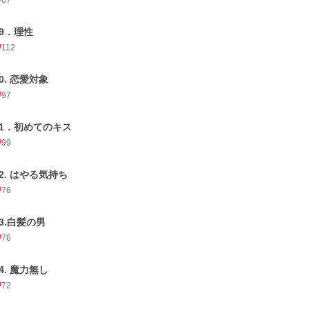
67
19．理性
112
0. 恋愛対象
97
21．初めてのキス
99
22. はやる気持ち
76
23.白髪の男
76
4. 魔力無し
72