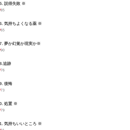
5. 説得失敗 ※
85
26. 気持ちよくなる薬 ※
65
27. 夢か幻覚か現実か※
90
8.追跡
76
9. 後悔
73
0. 処置 ※
79
31. 気持ちいいところ ※