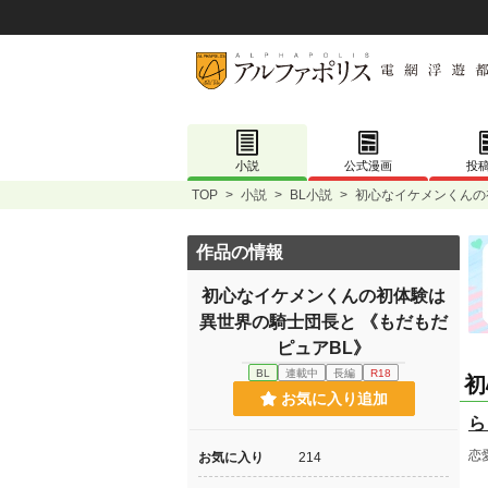
小説
公式漫画
投
TOP
>
小説
>
BL小説
>
初心なイケメンくんの
作品の情報
初心なイケメンくんの初体験は
異世界の騎士団長と 《もだもだ
ピュアBL》
BL
連載中
長編
R18
初
お気に入り追加
ら
恋
お気に入り
214