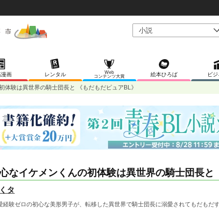
Web
稿漫画
レンタル
絵本ひろば
ビジ
コンテンツ大賞
初体験は異世界の騎士団長と 《もだもだピュアBL》
心なイケメンくんの初体験は異世界の騎士団長と 
くタ
愛経験ゼロの初心な美形男子が、転移した異世界で騎士団長に溺愛されてもだもだ