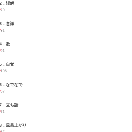
12．誤解
70
13．意識
91
14．欲
91
15．自覚
106
16．なでなで
67
17．立ち話
71
18．風呂上がり