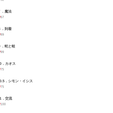
７．魔法
67
８．到着
89
９．蛇と蛙
99
10．カオス
75
10.5．シモン・イシス
75
11．交流
100