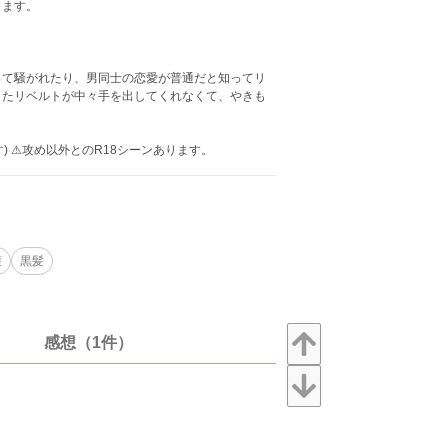
します。
って騒がれたり、男同士の恋愛が普通だと知ってリ
したリベルトが中々手を出してくれなくて、やきも
 ⚠︎︎攻め以外とのR18シーンあります。
護
黒髪
感想（1件）