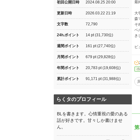
最
初回公開日時
2024.08.25 20:00
更新日時
2026.03.22 21:19
大
森
文字数
72,790
そ
ベ
24h.ポイント
14 pt (31,730位)
き
週間ポイント
161 pt (27,740位)
ピ
月間ポイント
679 pt (29,828位)
年間ポイント
20,783 pt (19,608位)
小
累計ポイント
91,171 pt (31,988位)
らくタのプロフィール
BLを書きます。心情重視の愛のある
話が好きです。甘々しか書けませ
ん。
第