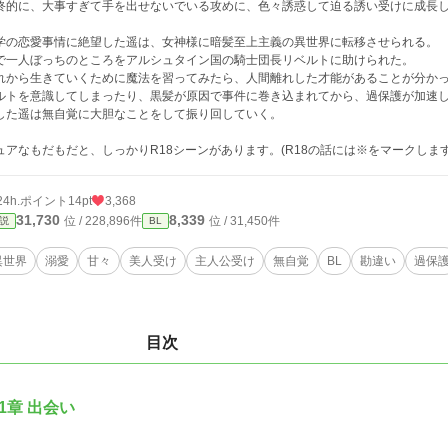
終的に、大事すぎて手を出せないでいる攻めに、色々誘惑して迫る誘い受けに成長
学の恋愛事情に絶望した遥は、女神様に暗髪至上主義の異世界に転移させられる。
で一人ぼっちのところをアルシュタイン国の騎士団長リベルトに助けられた。
れから生きていくために魔法を習ってみたら、人間離れした才能があることが分か
ルトを意識してしまったり、黒髪が原因で事件に巻き込まれてから、過保護が加速
した遥は無自覚に大胆なことをして振り回していく。
ュアなもだもだと、しっかりR18シーンがあります。(R18の話には※をマークします)
24h.ポイント
14pt
3,368
31,730
8,339
位 / 228,896件
位 / 31,450件
説
BL
異世界
溺愛
甘々
美人受け
主人公受け
無自覚
BL
勘違い
過保
目次
1章 出会い