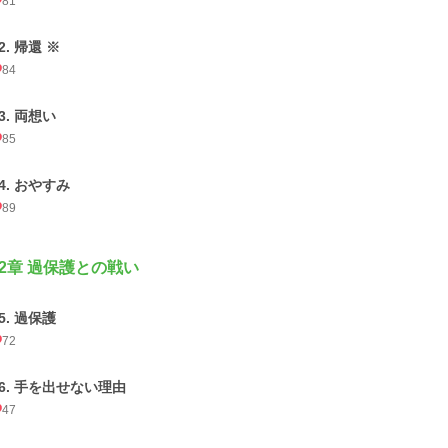
81
2. 帰還 ※
84
3. 両想い
85
4. おやすみ
89
2章 過保護との戦い
5. 過保護
72
36. 手を出せない理由
47