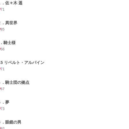
１．佐々木 遥
71
２．異世界
85
3．騎士様
66
3.5 リベルト・アルバイン
71
４．騎士団の拠点
67
５．夢
73
６．眼鏡の男
92