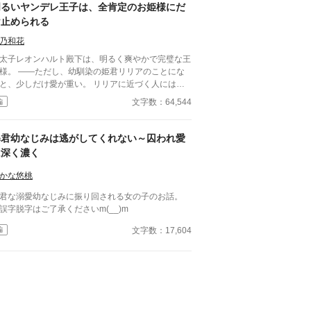
明るいヤンデレ王子は、全肯定のお姫様にだ
け止められる
乃和花
太子レオンハルト殿下は、明るく爽やかで完璧な王
様。 ――ただし、幼馴染の姫君リリアのことにな
、少しだけ愛が重い。 リリアに近づく人にはに
やかに圧をかけ、危うく暴走しかけることもしばし
文字数：64,544
編
。 けれどそんな殿下も、リリアがそっと袖を引け
たりと止まる。 「その嫉妬は、わたしのところ
ってきてくださいね」 全肯定で受け止めるの
暴君幼なじみは逃がしてくれない～囚われ愛
、だめなことはちゃんと止める最強のお姫様と、
は深く濃く
け入れられるほど愛が深くなってしまう明るいヤン
 これは、重たい愛を“ふたりだけのもの”と
かな悠桃
てやさしく育てていく、 幼馴染ふたりの甘くて少
うい溺愛ラブコメです。 ☆*:.｡. 完結済ー本編12
君な溺愛幼なじみに振り回される女の子のお話。
＋番外編2話 .｡.:*☆
誤字脱字はご了承くださいm(__)m
文字数：17,604
編