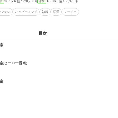
36,974
16,061
位 / 228,788件
位 / 66,373件
説
恋愛
ヤンデレ
ハッピーエンド
執着
溺愛
ノーチェ
目次
編
2
編(ヒーロー視点)
2
編
5