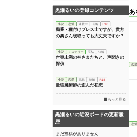
黒瀬るいの登録コンテンツ
あ
小説
恋愛
連載中
長編
R18
職業・種付けプレス士ですが、貴方
の奥さん寝取っても大丈夫ですか？
小説
ミステリー
完結
短編
付喪未満の神さまたちと、声聞きの
探偵
恋
小説
恋愛
完結
短編
R18
最強魔術師の歪んだ初恋
もっと見る
黒瀬るいの近況ボードの更新履
歴
恋
まだ投稿がありません