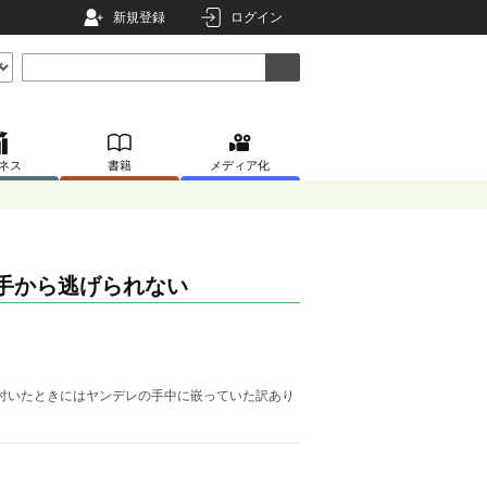
新規登録
ログイン
ネス
書籍
メディア化
の手から逃げられない
気付いたときにはヤンデレの手中に嵌っていた訳あり