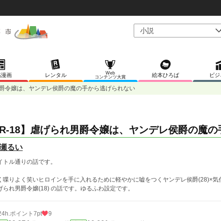
Web
稿漫画
レンタル
絵本ひろば
ビジ
コンテンツ大賞
れ男爵令嬢は、ヤンデレ侯爵の魔の手から逃げられない
R-18】虐げられ男爵令嬢は、ヤンデレ侯爵の魔
瀬るい
イトル通りの話です。
く喋りよく笑いヒロインを手に入れるために軽やかに嘘をつくヤンデレ侯爵(28)×
げられ男爵令嬢(18) の話です。ゆるふわ設定です。
24h.ポイント
7pt
9