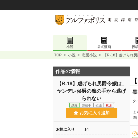
小説
公式漫画
投
TOP
>
小説
>
恋愛小説
>
【R-18】虐げら
作品の情報
【
【R-18】虐げられ男爵令嬢は、
ヤンデレ侯爵の魔の手から逃げ
黒
られない
タ
恋愛
連載中
短編
R18
よ
お気に入り追加
虐
お気に入り
14