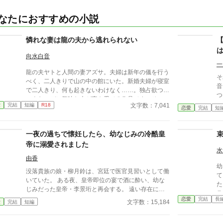
なたにおすすめの小説
憐れな妻は龍の夫から逃れられない
向水白音
一
龍の夫ヤトと人間の妻アズサ。夫婦は新年の儀を行う
そ
べく、二人きりで山の中の館にいた。新婚夫婦が寝室
音
で二人きり、何も起きないわけなく……。独占欲つよ
つ
つよヤンデレ気味な夫が妻を愛でる作品です。そこに
文字数：7,041
愛
完結
短編
R18
愛はあります。ムーンライトノベルズにも掲載してい
恋愛
完結
短
ます。
一夜の過ちで懐妊したら、幼なじみの冷酷皇
帝に溺愛されました
水
由香
幼
没落貴族の娘・柳月鈴は、宮廷で医官見習いとして働
て
いていた。 ある夜、皇帝即位の宴で酒に酔い、幼な
た
じみだった皇帝・李景珩と再会する。 遠い存在にな
ラ
ったはずの彼。 けれど、その夜をきっかけに月鈴の
恋愛
完結
長
翌
文字数：15,184
愛
完結
短編
運命は大きく動き出す。 冷酷と恐れられる皇帝が、
女
なぜか彼女だけには甘すぎて――。
乃