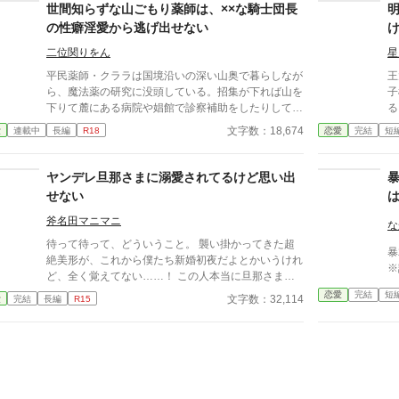
世間知らずな山ごもり薬師は、××な騎士団長
の性癖淫愛から逃げ出せない
二位関りをん
星
平民薬師・クララは国境沿いの深い山奥で暮らしなが
王
ら、魔法薬の研究に没頭している。招集が下れば山を
子
下りて麓にある病院や娼館で診察補助をしたりしてい
ると
るが、世間知らずなのに変わりはない。 ある日、山
こ
文字数：18,674
愛
連載中
長編
R18
恋愛
完結
短
の中で倒れている男性を発見。彼はなんと騎士団長・
ば
レイルドで女嫌いの噂を持つ人物だった。 当然女嫌
ばぴ
いの噂なんて知らないクララは良心に従い彼を助け、
へ持
ヤンデレ旦那さまに溺愛されてるけど思い出
治療を施す。 だが、レイルドには隠している秘
に
せない
密……性癖があった。 ――君の××××、触らせてもら
受
えないだろうか？
デレ王子。
斧名田マニマニ
な
し
待って待って、どういうこと。 襲い掛かってきた超
し危
暴
絶美形が、これから僕たち新婚初夜だよとかいうけれ
話
※
ど、全く覚えてない……！ この人本当に旦那さま？
って疑ってたら、なんか病みはじめちゃった……！
恋愛
完結
短
文字数：32,114
愛
完結
長編
R15