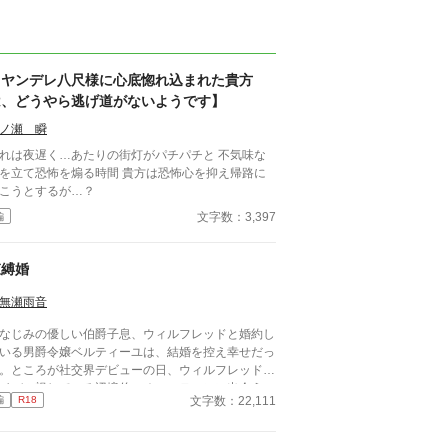
【ヤンデレ八尺様に心底惚れ込まれた貴方
は、どうやら逃げ道がないようです】
ノ瀬 瞬
れは夜遅く…あたりの街灯がパチパチと 不気味な
を立て恐怖を煽る時間 貴方は恐怖心を抑え帰路に
こうとするが…？
文字数：3,397
編
束縛婚
無瀬雨音
なじみの優しい伯爵子息、ウィルフレッドと婚約し
いる男爵令嬢ベルティーユは、結婚を控え幸せだっ
。ところが社交界デビューの日、ウィルフレッドを
イバル視している辺境伯のオースティンに出会う。
文字数：22,111
編
R18
日ベルティーユの屋敷を訪れたオースティンは、彼
を手に入れようと画策し……。 清白妙様、砂月美
様の「最愛アンソロ」に参加しています。