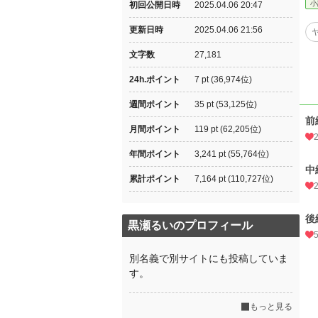
小
初回公開日時
2025.04.06 20:47
更新日時
2025.04.06 21:56
文字数
27,181
24h.ポイント
7 pt (36,974位)
週間ポイント
35 pt (53,125位)
前
月間ポイント
119 pt (62,205位)
年間ポイント
3,241 pt (55,764位)
中
累計ポイント
7,164 pt (110,727位)
後
黒瀬るいのプロフィール
別名義で別サイトにも投稿していま
す。
もっと見る