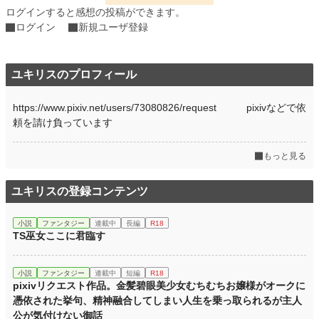
ログインすると感想の投稿ができます。
ログイン
新規ユーザ登録
ユキリスのプロフィール
https://www.pixiv.net/users/73080826/request pixivなどで依
頼を請け負っています
もっと見る
ユキリスの登録コンテンツ
小説
ファンタジー
連載中
長編
R18
TS巫女ここに君臨す
小説
ファンタジー
連載中
短編
R18
pixivリクエスト作品。金髪碧眼美少女むちむちお嬢様がオークに
憑依された挙句、精神融合してしまい人生を乗っ取られるが主人
公が気付けない御話