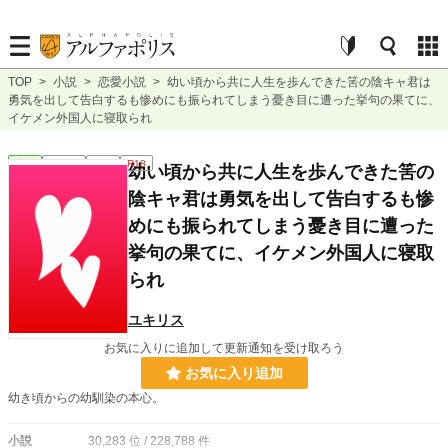
TOP
>
小説
>
恋愛小説
>
幼い頃から共に人生を歩んできた筈の陰キャ君は
勇気を出して告白するも惨めにも振られてしまう憂き目に遭った挙句の果てに、
イケメン外国人に寝取られ
恋愛
連載中
短編
R18
幼い頃から共に人生を歩んできた筈の
陰キャ君は勇気を出して告白するも惨
めにも振られてしまう憂き目に遭った
挙句の果てに、イケメン外国人に寝取
られ
ユキリス
お気に入りに追加して更新通知を受け取ろう
お気に入り追加
幼き頃からの幼馴染の本心。
小説
30,283 位 / 228,788 件