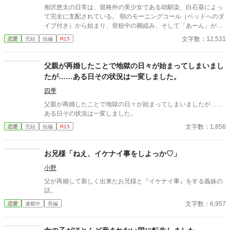
相沢悠太の日常は、規格外の美少女である幼馴染、白石葵によっ
て完全に支配されている。 朝のモーニングコール（ベッドへのダ
イブ付き）から始まり、登校中の腕組み、そして「あーん」が義
務付けられた手作り弁当。誰もが羨むラブラブっぷりだが、悠太
文字数：12,531
恋愛
完結
短編
R15
はこれを「家族愛」だと頑なに誤解（無視）している。 「ゆーた
は私の運命の相手なんだもん！」と、葵のデレデレは今日も過剰
の一途。周囲の冷やかしや、葵を狙う男子生徒のプレッシャーが
父親が再婚したことで地獄の日々が始まってしまいまし
高まる中、悠太の**「幼馴染フィルター」**はついに限界を迎え
たが……ある日その状況は一変しました。
る。 この溺愛っぷり、いつまで「家族」で通せるのか？ 甘すぎる
日常が、悠太の鈍感な理性を溶かし尽くす――最初からクライマ
四季
ックスの、超高濃度イチャイチャ・ラブコメ、開幕！
父親が再婚したことで地獄の日々が始まってしまいましたが……
ある日その状況は一変しました。
文字数：1,856
恋愛
完結
短編
R15
お兄様「ねえ、イケナイ事をしよっか♡」
小野
父が再婚して新しく出来たお兄様と『イケナイ事』をする義妹の
話。
文字数：6,957
恋愛
連載中
長編