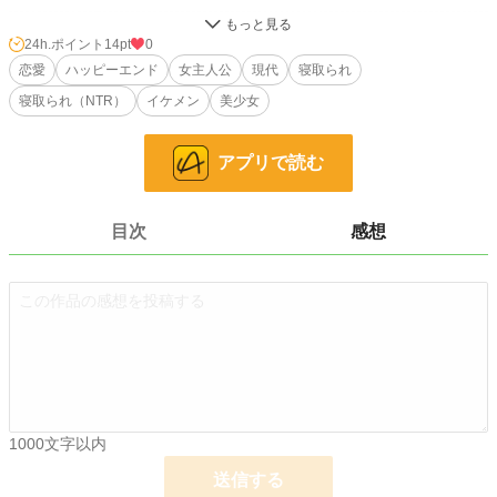
恋愛
12,928 位 / 66,373 件
24h.ポイント
14pt
0
お気に入り
恋愛
ハッピーエンド
2
女主人公
現代
寝取られ
寝取られ（NTR）
イケメン
美少女
24h.ポイント
14 pt
文字数
13,291
アプリで読む
更新日時
2024.05.13 17:06
初回公開日時
2024.05.13 17:06
目次
感想
週間ポイント
14 pt (70,247 位)
月間ポイント
91 pt (67,482 位)
年間ポイント
1,561 pt (73,264 位)
累計ポイント
7,105 pt (111,054 位)
1000文字以内
送信する