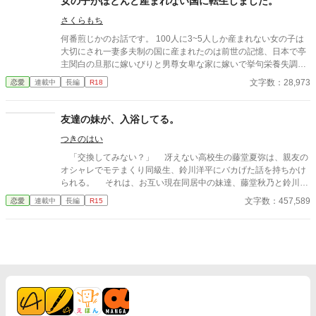
女の子がほとんど産まれない国に転生しました。
さくらもち
何番煎じかのお話です。 100人に3~5人しか産まれない女の子は
大切にされ一妻多夫制の国に産まれたのは前世の記憶、日本で亭
主関白の旦那に嫁いびりと男尊女卑な家に嫁いで挙句栄養失調と
過労死と言う令和になってもまだ昭和な家庭！でありえない最後
文字数：28,973
恋愛
連載中
長編
R18
を迎えてしまった清水 理央、享年44歳 そんな彼女を不憫に思っ
た女神が自身の世界の女性至上主義な国に転生させたお話。
友達の妹が、入浴してる。
つきのはい
「交換してみない？」 冴えない高校生の藤堂夏弥は、親友の
オシャレでモテまくり同級生、鈴川洋平にバカげた話を持ちかけ
られる。 それは、お互い現在同居中の妹達、藤堂秋乃と鈴川美
咲を交換して生活しようというものだった。 鈴川美咲は、美男
文字数：457,589
恋愛
連載中
長編
R15
子の洋平に勝るとも劣らない美少女なのだけれど、男子に嫌悪感
を示し、夏弥とも形式的な会話しかしなかった。 冴えない男子
と冷めがちな女子の距離感が、二人暮らしのなかで徐々に変わっ
ていく。 そんなラブコメディです。