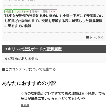
小説
ファンタジー
連載中
長編
R18
TS巫女が圧倒的強者足る雄に惨めにも全裸土下座にて安産型のむ
ち尻掲げた挙句の果てに交尾を懇願する程に雌落ちした隷属花嫁
に至るまでの軌跡
もっと見る
ユキリスの近況ボードの更新履歴
まだ投稿がありません
このコンテンツについて報告する
あなたにおすすめの小説
うちの幼馴染がデレすぎてて俺の理性はもう限界。でも
毎日が最高に甘いからもうどうでもいいや
静内燕