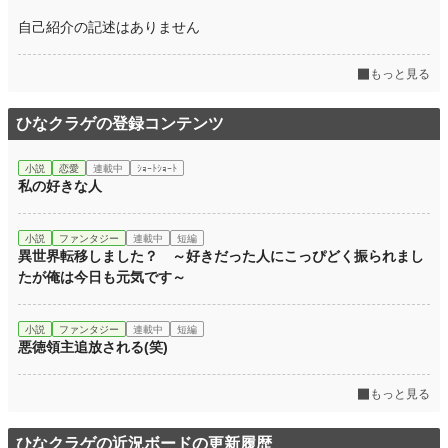
累計ポイント
17,484 pt (75,704 位)
自己紹介の記述はありません
もっと見る
ひなクラゲの登録コンテンツ
小説
恋愛
連載中
ｼｮｰﾄｼｮｰﾄ
私の好きな人
小説
ファンタジー
連載中
短編
異世界転移しました？ ～好きだった人にこっぴどく振られまし
たが俺は今日も元気です～
小説
ファンタジー
連載中
短編
悪徳領主追放される(笑)
もっと見る
ひなクラゲの近況ボードの更新履歴