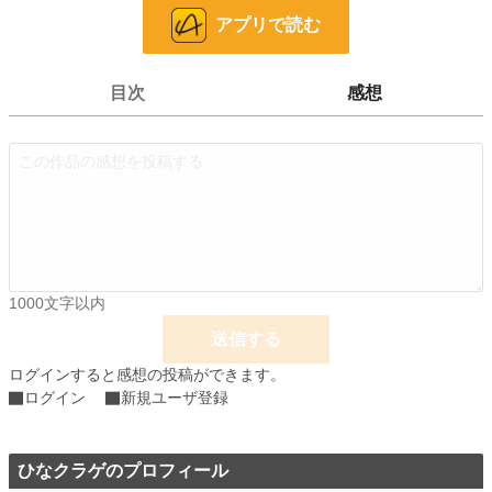
アプリで読む
前半に少し残酷な処刑シーンがありますので、R15にしてあります
目次
感想
小説
228,745 位 / 228,745 件
恋愛
66,363 位 / 66,363 件
お気に入り
34
24h.ポイント
0 pt
文字数
9,564
1000文字以内
更新日時
2026.07.16 23:04
送信する
初回公開日時
2023.02.07 01:57
ログインすると感想の投稿ができます。
週間ポイント
35 pt (53,125 位)
ログイン
新規ユーザ登録
月間ポイント
566 pt (32,822 位)
ひなクラゲのプロフィール
年間ポイント
2,587 pt (60,986 位)