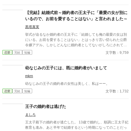
敷のメイドと関係を持っていると知る事になる、その時までは。
貴族に愛人がいる事など珍しくもない。そんな事は分かってい
るつもりだった。分かっていてそれでも、許せなかった。 メリ
【完結】結婚式前～婚約者の王太子に「最愛の女が別に
ッサにとってアイルザートは、本心から愛した人だったから。
いるので、お前を愛することはない」と言われました～
黒塔真実
挙式が迫るなか婚約者の王太子に「結婚しても俺の最愛の女は別
にいる。お前を愛することはない」とはっきり言い切られた公爵
令嬢アデル。しかしどんなに婚約者としてないがしろにされても
女性としての誇りを傷つけられても彼女は平気だった。なぜなら
文字数：9,759
恋愛
完結
短編
大切な「心の拠り所」があるから……。しかし、王立学園の卒業
ダンスパーティーの夜、アデルはかつてない、世にも酷い仕打ち
を受けるのだった―― ※神視点。■なろうにも別タイトルで重
幼なじみの王子には、既に婚約者がいまして
複投稿←【ジャンル日間4位】。
mkrn
幼なじみの王子の婚約者の女性は美しく、私はーー。
文字数：1,732
恋愛
完結
短編
王子の婚約者は逃げた
ましろ
王太子殿下の婚約者が逃亡した。 13歳で婚約し、順調に王太子妃
教育も進み、あと半年で結婚するという時期になってのことだっ