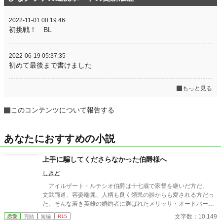
2022-11-01 00:19:46
初挑戦！ BL
2022-06-19 05:37:35
初めて最後まで書けました
もっと見る
このコンテンツについて報告する
あなたにおすすめの小説
上手に騙してくださらなかった伯爵様へ
しきど
アイルザート・ルテシオ伯爵は十七歳で家督を継いだ方だ。
文武両道、容姿端麗、人柄も良く領民の誰からも愛される方だっ
た。そんな若き英雄の婚約者に選ばれたメリッサ・オードバーン
子爵令嬢は、自身を果報者と信じて疑っていなかった。 彼が屋
文字数：10,149
恋愛
完結
短編
R15