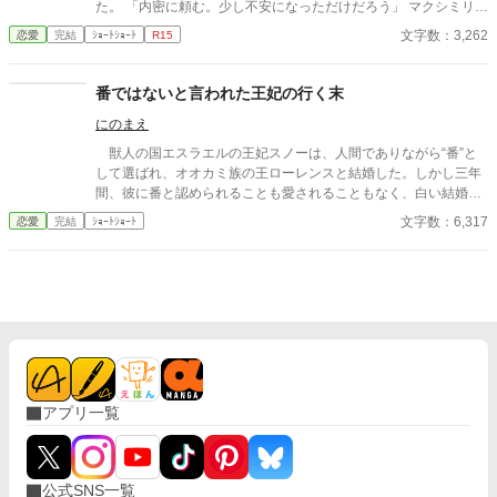
た。 「内密に頼む。少し不安になっただけだろう」 マクシミリア
ン王子は周囲をそう説得し、秘密裏にジュリエットの捜索を命じ
文字数：3,262
恋愛
完結
ｼｮｰﾄｼｮｰﾄ
R15
た。 彼女はなぜ逃げたのか？ それは─── ✻ゆるふわ設定です。
気を付けていますが、誤字脱字などがある為、あとからこっそり
修正することがあります。
番ではないと言われた王妃の行く末
にのまえ
獣人の国エスラエルの王妃スノーは、人間でありながら“番”と
して選ばれ、オオカミ族の王ローレンスと結婚した。しかし三年
間、彼に番と認められることも愛されることもなく、白い結婚の
まま冷遇され続ける。 それでも王妃として国に尽くしてきたス
文字数：6,317
恋愛
完結
ｼｮｰﾄｼｮｰﾄ
ノーだったが、ある日、ローレンスが別の令嬢レイアーを懐妊さ
せ、側妃として迎えると知る。ついに心が折れたスノーは離縁を
決意し、国を去ろうとする。 しかしその道中、レイアー嬢の実
家の襲撃に遭い、スノーは命を落とす寸前、自身の命と引き換え
に広域回復魔法で多くの命を救う。 これでスノーの、人生は終
わりのはずだった。 だが次に目を覚ますと、スノーは三年前の
結婚式当日に戻っていた。何度死んでも、何度拒絶しても、結婚
式の誓いの瞬間へと戻される。 番から逃れようと、スノーは何
度も死を選ぶが――。
アプリ一覧
公式SNS一覧