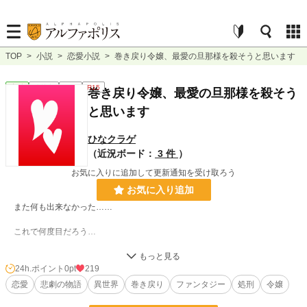
TOP
>
小説
>
恋愛小説
>
巻き戻り令嬢、最愛の旦那様を殺そうと思います
恋愛
連載中
短編
R15
巻き戻り令嬢、最愛の旦那様を殺そう
と思います
ひなクラゲ
（近況ボード：
3 件
）
お気に入りに追加して更新通知を受け取ろう
お気に入り追加
また何も出来なかった……
これで何度目だろう…
私では貴方を救えない…
24h.ポイント
0pt
219
恋愛
悲劇の物語
異世界
巻き戻り
ファンタジー
処刑
令嬢
ならばせめて私の手で貴方を殺そうと思います……