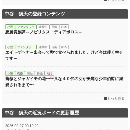
中谷 獏天の登録コンテンツ
小説
ファンタジー
連載中
長編
R15
悪魔貴族譚～ノビリタス・ディアボロス～
小説
ファンタジー
連載中
長編
R15
エイトゲヘナ～出会って秒で食べられました、けど今は凄く幸せ
です～
小説
恋愛
完結
長編
R15
薔薇とジャガイモの花〜平凡な４０代の女が美麗な少年伯爵に溺
愛されるまで〜
もっと見る
中谷 獏天の近況ボードの更新履歴
2026-03-17 09:19:29