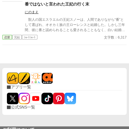
なり、美しく成長した妻を前に、ハイドランジアは、心が揺ら
番ではないと言われた王妃の行く末
ぐ。 自分への恋心を忘れてしまったとしても、これ程までに思っ
にのまえ
てくれていたのなら、また、愛を育めるのではないのか？ 様々な
人間の思いが交錯し、物語は、思わぬ方向へと進んでいく。
獣人の国エスラエルの王妃スノーは、人間でありながら“番”と
して選ばれ、オオカミ族の王ローレンスと結婚した。しかし三年
間、彼に番と認められることも愛されることもなく、白い結婚の
まま冷遇され続ける。 それでも王妃として国に尽くしてきたス
文字数：6,317
恋愛
完結
ｼｮｰﾄｼｮｰﾄ
ノーだったが、ある日、ローレンスが別の令嬢レイアーを懐妊さ
せ、側妃として迎えると知る。ついに心が折れたスノーは離縁を
決意し、国を去ろうとする。 しかしその道中、レイアー嬢の実
家の襲撃に遭い、スノーは命を落とす寸前、自身の命と引き換え
に広域回復魔法で多くの命を救う。 これでスノーの、人生は終
わりのはずだった。 だが次に目を覚ますと、スノーは三年前の
結婚式当日に戻っていた。何度死んでも、何度拒絶しても、結婚
式の誓いの瞬間へと戻される。 番から逃れようと、スノーは何
度も死を選ぶが――。
アプリ一覧
公式SNS一覧