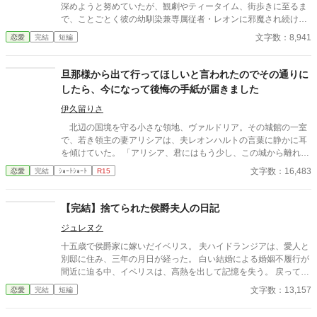
深めようと努めていたが、観劇やティータイム、街歩きに至るま
で、ことごとく彼の幼馴染兼専属従者・レオンに邪魔され続けて
いた。セシリアやその父である公爵が度重なる非礼を注意・抗議
文字数：8,941
恋愛
完結
短編
しても、ジュリアンは「悪気はないんだ」「寛容になりなさい」
と一向に取り合わず、従者の暴走を放置し続ける。 無数の不誠実
な対応に堪忍袋の緒が切れたセシリアは、綿密な記録を携え、建
旦那様から出て行ってほしいと言われたのでその通りに
国記念夜会という晴れの舞台で決着をつけることを決意。大勢の
したら、今になって後悔の手紙が届きました
貴族が見守る中、逃げ場のない完璧な証拠とともに婚約解消を突
きつけ、身勝手な二人と身内を庇い続けた伯爵家を社会的な破滅
伊久留りさ
へと追い込んでいく。
北辺の国境を守る小さな領地、ヴァルドリア。その城館の一室
で、若き領主の妻アリシアは、夫レオンハルトの言葉に静かに耳
を傾けていた。 「アリシア、君にはもう少し、この城から離れて
もらいたい」 レオンハルトの声は、いつものように低く、落ち
文字数：16,483
恋愛
完結
ｼｮｰﾄｼｮｰﾄ
R15
着いていた。しかし、その言葉の意味は、アリシアにとってあま
りにも唐突で、あまりにも冷たいものだった。 「……離れる、と
はどういう意味でございますか」 「つまり、この城にいないでほ
【完結】捨てられた侯爵夫人の日記
しい、ということだ。しばらくの間、君には別の場所で暮らして
ジュレヌク
もらいたい」 アリシアは、ゆっくりと目を閉じた。指先がわず
かに震えるのを、彼女は必死に抑えていた。この男の前で、自分
十五歳で侯爵家に嫁いだイベリス。 夫ハイドランジアは、愛人と
が動揺している姿を見せたくなかったからだ。
別邸に住み、三年の月日が経った。 白い結婚による婚姻不履行が
間近に迫る中、イベリスは、高熱を出して記憶を失う。 戻ってき
た夫は、妻に仕える侍女アリッサムから、いない月日の間書き綴
文字数：13,157
恋愛
完結
短編
られた日記を手渡される。 そこには、出会った日から自分を恋し
いと思ってくれていた少女の思いの丈が詰まっていた。 十八歳に