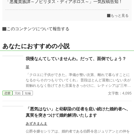
「悪魔貴族譚～ノビリタス・ディアボロス～」一気投稿告知！
もっと見る
このコンテンツについて報告する
あなたにおすすめの小説
我慢なんてしていませんわ。だって、面倒でしょう？
翠
「クロエに子供ができた。準備が整い次第、離れで暮らすことに
なるからそのつもりでいてくれ」 普段ほとんど屋敷にいない夫が
前触れもなく告げてきた言葉をきっかけに、レティシアは“三年
間”の契約を終わらせることにした。 赤の他人を屋敷に迎えるこ
文字数：4,095
恋愛
完結
短編
とはしない。 不要なものに感情を砕く理由などない。 「だって、
面倒でしょう？」 不誠実な夫も、無意味な結婚も、 この際すべて
切り捨ててしまいましょう。
「悪気はない」と幼馴染の従者を庇い続けた婚約者へ、
真実を突きつけて婚約解消いたします
あずきまんま
公爵令嬢セシリアは、婚約者である伯爵令息ジュリアンとの仲を