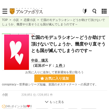
TOP
>
小説
>
恋愛小説
>
亡国のモデュラシオン～どうか助けて頂けないで
しょうか、幾度やり直そうとも国が滅んでしまうのです～
恋愛
完結
長編
R15
亡国のモデュラシオン～どうか助けて
頂けないでしょうか、幾度やり直そう
とも国が滅んでしまうのです～
中谷 獏天
（近況ボード：
1 件
）
お気に入りに追加して更新通知を受け取ろう
お気に入り追加
conspiracy～世界線シリーズ短編、皇国のオスティナート～の系譜です。
小説
228,851 位 / 228,851 件
恋愛
66,374 位 / 66,374 件
24h.ポイント
0pt
0