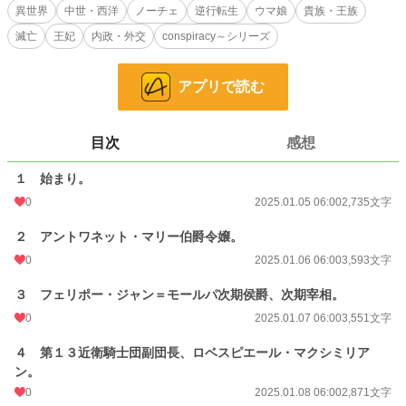
お気に入り
異世界
中世・西洋
3
ノーチェ
逆行転生
ウマ娘
貴族・王族
滅亡
王妃
内政・外交
conspiracy～シリーズ
24h.ポイント
0 pt
文字数
48,429
アプリで読む
更新日時
2025.01.19 06:00
初回公開日時
2025.01.05 06:00
目次
感想
初回完結日時
2025.01.05 06:00
１ 始まり。
週間ポイント
0 pt (228,851 位)
0
2025.01.05 06:00
2,735文字
月間ポイント
35 pt (89,285 位)
２ アントワネット・マリー伯爵令嬢。
0
2025.01.06 06:00
3,593文字
年間ポイント
245 pt (121,047 位)
３ フェリポー・ジャン＝モールパ次期侯爵、次期宰相。
累計ポイント
6,635 pt (113,958 位)
0
2025.01.07 06:00
3,551文字
４ 第１３近衛騎士団副団長、ロベスピエール・マクシミリア
ン。
0
2025.01.08 06:00
2,871文字