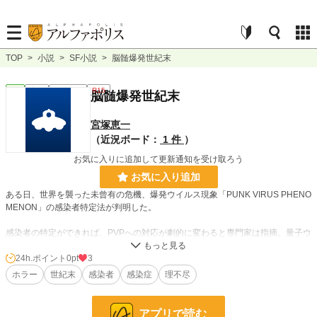
TOP
>
小説
>
SF小説
>
脳髄爆発世紀末
SF
完結
ｼｮｰﾄｼｮｰﾄ
R15
脳髄爆発世紀末
宮塚恵一
（近況ボード：
1 件
）
お気に入りに追加して更新通知を受け取ろう
お気に入り追加
ある日、世界を襲った未曾有の危機、爆発ウイルス現象「PUNK VIRUS PHENO
MENON」の感染者特定法が判明した。
感染者の特定ができれば、PVPへの対応が劇的に変わると専門家は指摘。量子ウ
イルスの発生機序が不明でも、爆発ウイルスを制御できるというが──
24h.ポイント
0pt
3
ホラー
世紀末
感染者
感染症
理不尽
初出: 2022-10-21 カクヨム「必ず爆発描写のある小説」企画
関連作
アプリで読む