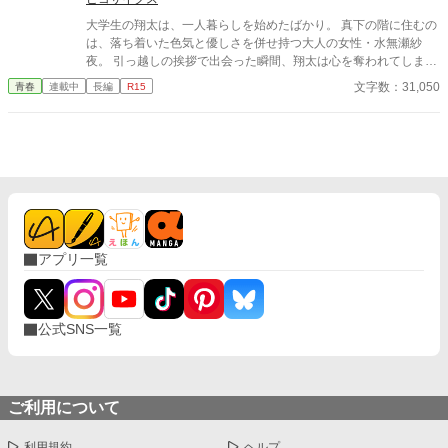
大学生の翔太は、一人暮らしを始めたばかり。 真下の階に住むの
は、落ち着いた色気と優しさを併せ持つ大人の女性・水無瀬紗
夜。 引っ越しの挨拶で出会った瞬間、翔太は心を奪われてしま
う。 偶然にもアルバイト先のスーパーで再会した彼女は、翔太を
文字数：31,050
青春
連載中
長編
R15
すぐに採用し、温かく仕事を教えてくれる存在だった。 ある日の
仕事帰り、ふたりで過ごす時間が増えていき――そして気づけば
紗夜の部屋でご飯をご馳走になるほど親密に。 優しくて穏やかで
――その色気に触れるたび、翔太の心は揺れていく。 大人の女性
と大学生、甘くちょっぴり刺激的な同居生活（？）がはじまる。
アプリ一覧
公式SNS一覧
ご利用について
利用規約
ヘルプ