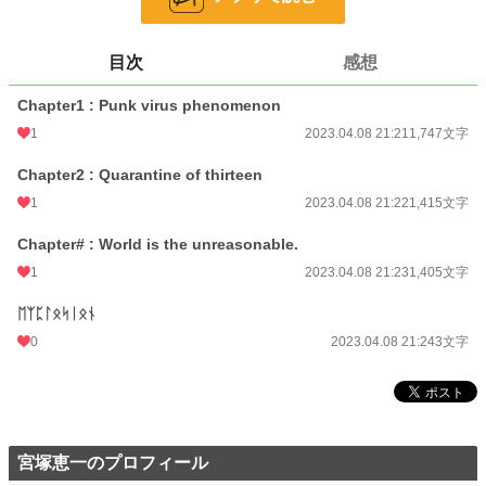
『脳髄爆発世紀末 the ᛈᛟᛋᛏᛋᚲᚱᛁᛈᛏ』
小説
228,723 位 / 228,723 件
目次
感想
SF
6,734 位 / 6,734 件
Chapter1 : Punk virus phenomenon
お気に入り
0
1
2023.04.08 21:21
1,747文字
24h.ポイント
0 pt
Chapter2 : Quarantine of thirteen
1
2023.04.08 21:22
1,415文字
文字数
4,570
Chapter# : World is the unreasonable.
更新日時
2023.04.08 21:24
1
2023.04.08 21:23
1,405文字
初回公開日時
2023.04.08 21:21
ᛖᛉᛈᛚᛟᛋᛁᛟᚾ
初回完結日時
2023.04.08 21:25
0
2023.04.08 21:24
3文字
週間ポイント
0 pt (228,723 位)
月間ポイント
0 pt (228,723 位)
年間ポイント
42 pt (161,157 位)
宮塚恵一のプロフィール
累計ポイント
1,127 pt (191,624 位)