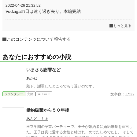
2022-04-26 21:32:52
Vodzigaの日は遠く過ぎ去り。本編完結
もっと見る
このコンテンツについて報告する
あなたにおすすめの小説
いまさら謝罪など
あかね
殿下。謝罪したところでもう遅いのです。
文字数：1,522
ファンタジー
完結
ｼｮｰﾄｼｮｰﾄ
婚約破棄から５０年後
あんど もあ
王立学園の卒業パーティーで、王子が婚約者に婚約破棄を宣言し
た。王子は真に愛する女性と結ばれ、めでたしめでたし。 そして