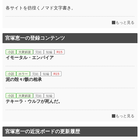
各サイトを彷徨くノマド文字書き。
もっと見る
宮塚恵一の登録コンテンツ
小説
大衆娯楽
完結
短編
R15
イモータル・エンパイア
小説
ホラー
完結
短編
R15
泥の殻々/骸の相承
小説
大衆娯楽
完結
短編
テキーラ・ウルフが死んだ。
もっと見る
宮塚恵一の近況ボードの更新履歴