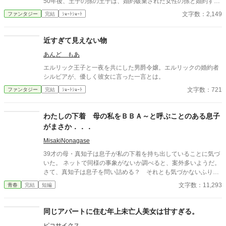
50年後、王子の孫の王子は、婚約破棄された女性の孫と婚約する
事に。そこで明かされた婚約破棄の真実とは。
文字数：2,149
ファンタジー
完結
ｼｮｰﾄｼｮｰﾄ
近すぎて見えない物
あんど もあ
エルリック王子と一夜を共にした男爵令嬢。エルリックの婚約者
シルビアが、優しく彼女に言った一言とは。
文字数：721
ファンタジー
完結
ｼｮｰﾄｼｮｰﾄ
わたしの下着 母の私をＢＢＡ～と呼ぶことのある息子
がまさか．．．
MisakiNonagase
39才の母・真知子は息子が私の下着を持ち出していることに気づ
いた。 ネットで同様の事象がないか調べると、案外多いようだ。
さて、真知子は息子を問い詰める？ それとも気づかないふりを
続けてあげるか？ そのほかに外伝も綴りました。
文字数：11,293
青春
完結
短編
同じアパートに住む年上未亡人美女は甘すぎる。
ピコサイクス