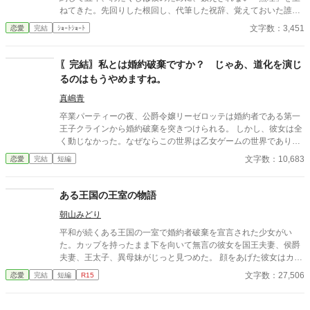
ねてきた。先回りした根回し、代筆した祝辞、覚えておいた誰か
の誕生日。その度に返ってくるのは、感謝ではなく「無理はしな
文字数：3,451
恋愛
完結
ｼｮｰﾄｼｮｰﾄ
くていいのに」の一言だった。 ある夜、わたくしは初めて、その
言葉を自分のために使ってみることにした。 本当に、無理をしな
くなってみた。 彼の身の回りが少しずつ、静かに軋み始める。 そ
〖完結〗私とは婚約破棄ですか？ じゃあ、道化を演じ
して半年後、告げられたのは婚約破棄。理由は「婚約者としての
るのはもうやめますね。
熱意の欠如」――あなたが望んだとおりにしただけですのに。
真嶋青
卒業パーティーの夜、公爵令嬢リーゼロッテは婚約者である第一
王子クラインから婚約破棄を突きつけられる。 しかし、彼女は全
く動じなかった。なぜならこの世界は乙女ゲームの世界であり、
今日この「断罪イベント」が起こることを前世の記憶から知って
文字数：10,683
恋愛
完結
短編
いたからだ。 「私とは婚約破棄ですか？ 承知いたしました。―
―では、始めましょうか」 リーゼロッテは完璧に準備してきた証
拠と証人を次々と提示し、王子の言いがかりを公衆の面前で華麗
ある王国の王室の物語
に論破していく。 ※カクヨム、小説家になろうにも掲載していま
朝山みどり
す。
平和が続くある王国の一室で婚約者破棄を宣言された少女がい
た。カップを持ったまま下を向いて無言の彼女を国王夫妻、侯爵
夫妻、王太子、異母妹がじっと見つめた。 顔をあげた彼女はカッ
プを皿に置くと、レモンパイに手を伸ばすと皿に取った。 それか
文字数：27,506
恋愛
完結
短編
R15
ら 「承知しました」とだけ言った。 ゆっくりレモンパイを食べる
とお茶のおかわりを注ぐように侍女に合図をした。 それからバウ
ンドケーキに手を伸ばした。 カクヨムで公開したものに手を入れ