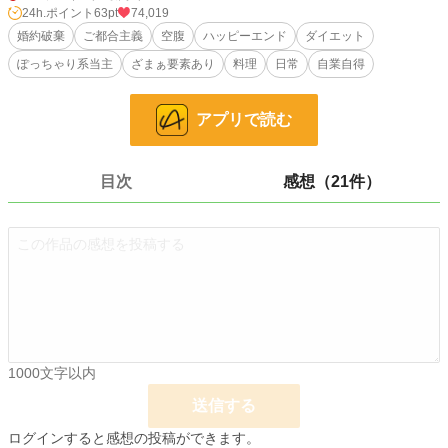
24h.ポイント
63pt
74,019
婚約相手のマルク王子から、無慈悲に告げられた別れの言葉。唐突に、婚約を
婚約破棄
ご都合主義
空腹
ハッピーエンド
ダイエット
破棄すると言われたオリヴィア。
ぽっちゃり系当主
ざまぁ要素あり
料理
日常
自業自得
アイリーンという令嬢をイジメたという、いわれのない罪で責められて限界に
達した。もう無理。これ以上は耐えられない。
アプリで読む
そしてオリヴィアは、会場のテーブルに置いてあったデザートのケーキを手づ
かみで食べた。食べながら泣いた。空腹の辛さから解放された気持ちよさと、ケ
ーキの美味しさに涙が出たのだった。
目次
感想（21件）
※本作品は、少し前に連載していた試作の完成版です。大まかな展開や設定は、
ほぼ変わりません。加筆修正して、完成版として連載します。
※カクヨムにも掲載中の作品です。
小説
13,846 位 / 228,623 件
恋愛
6,175 位 / 66,323 件
お気に入り
2,834
1000文字以内
24h.ポイント
63 pt
送信する
文字数
47,951
ログインすると感想の投稿ができます。