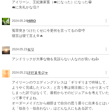
アイリーン、王妃兼家畜（🐖になった）になった😁
🐖に失礼かな🤔？
HIRO
︙
2024.05.24
冤罪突きつけたくせに今更何を言ってるの😡👎
寝言は寝て言え💢🔥
セリ
︙
2024.05.23
アンドリックが大事な物を見誤らない人なのが良いね👍
けだまモジャ
︙
2024.05.21
アイリーンのウエディングドレスは「ギリギリまで吟味して、
ようやく完成したドレス」と言う事は発注後にうっかり太って
しまった訳ではなくて、最初からそのビジュアルを考えていた
って事ですよね。
オーダーメイドだから細部まで自分の思う通りに出来るとはい
え「似合う・似合わない」はどんな人にもある訳で。