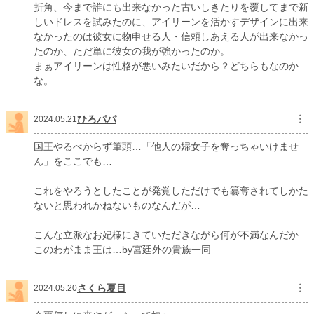
折角、今まで誰にも出来なかった古いしきたりを覆してまで新
しいドレスを試みたのに、アイリーンを活かすデザインに出来
なかったのは彼女に物申せる人・信頼しあえる人が出来なかっ
たのか、ただ単に彼女の我が強かったのか。
まぁアイリーンは性格が悪いみたいだから？どちらもなのか
な。
ひろパパ
︙
2024.05.21
国王やるべからず筆頭…「他人の婦女子を奪っちゃいけませ
ん」をここでも…
これをやろうとしたことが発覚しただけでも簒奪されてしかた
ないと思われかねないものなんだが…
こんな立派なお妃様にきていただきながら何が不満なんだか…
このわがまま王は…by宮廷外の貴族一同
さくら夏目
︙
2024.05.20