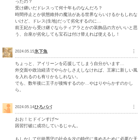
ったの？
受け継いだドレスって何十年ものなんだろ？
時間停止とか状態維持の魔法がある世界ならいけるかもしれな
いけど、ドレス(生地)だって劣化するのに…
前王妃から受け継ぐならティアラとかの装飾品の方がいいと思
う、台座が劣化しても宝石は付け替えれば使えるし！
氷下魚
︙
2024.05.15
ちょっと、アイリーンを応援してしまう自分がいます…
外交面や政治経済でやらかしさえしなければ、王家に新しい風
を入れるのも有りかもしれない。
でも、数年後に王子が後悔するのか…やはりやらかすのかし
ら。
ひろパパ
︙
2024.05.14
おお！ヒドインすげ〜
因習打破に成功しているじゃん。
もしかして伝統墨守の社会を次の時代に進めるために必要な天