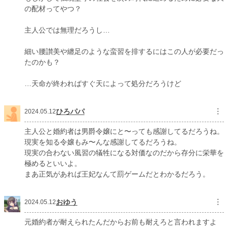
の配材ってやつ？
主人公では無理だろうし…
細い腰讃美や纏足のような蛮習を排するにはこの人が必要だっ
たのかも？
…天命が終わればすぐ天によって処分だろうけど
ひろパパ
︙
2024.05.12
主人公と婚約者は男爵令嬢にと〜っても感謝してるだろうね。
現実を知る令嬢もみ〜んな感謝してるだろうね。
現実の合わない風習の犠牲になる対価なのだから存分に栄華を
極めるといいよ。
まあ正気があれば王妃なんて罰ゲームだとわかるだろう。
おゆう
︙
2024.05.12
元婚約者が耐えられたんだからお前も耐えろと言われますよ