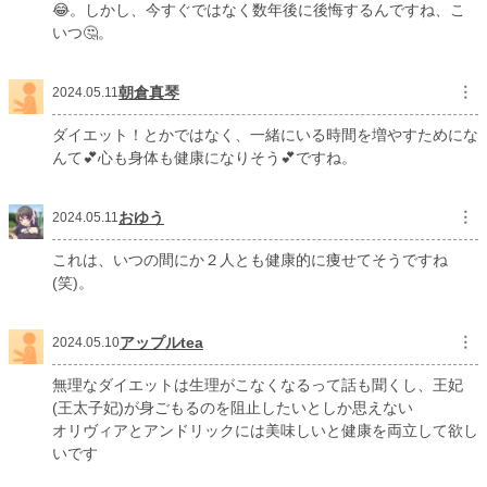
😂。しかし、今すぐではなく数年後に後悔するんですね、こ
いつ🤔。
朝倉真琴
︙
2024.05.11
ダイエット！とかではなく、一緒にいる時間を増やすためにな
んて💕心も身体も健康になりそう💕ですね。
おゆう
︙
2024.05.11
これは、いつの間にか２人とも健康的に痩せてそうですね
(笑)。
アップルtea
︙
2024.05.10
無理なダイエットは生理がこなくなるって話も聞くし、王妃
(王太子妃)が身ごもるのを阻止したいとしか思えない
オリヴィアとアンドリックには美味しいと健康を両立して欲し
いです