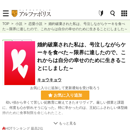
TOP
>
小説
>
恋愛小説
>
婚約破棄された私は、号泣しながらケーキを食べ
た～限界に達したので、これからは自分の幸せのために生きることにしました～
恋愛
完結
短編
婚約破棄された私は、号泣しながらケ
ーキを食べた～限界に達したので、こ
れからは自分の幸せのために生きるこ
とにしました～
キョウキョウ
お気に入りに追加して更新通知を受け取ろう
お気に入り追加
幼い頃から辛くて苦しい妃教育に耐えてきたオリヴィア。厳しい授業と課題
に、何度も心が折れそうになった。特に辛かったのは、王妃にふさわしい体型維
持のために食事制限を命じられたこと。
とても頑張った。お腹いっぱいに食べたいのを我慢して、必死で痩せて、体型
を整えて。でも、その努力は無駄になった。
HOTランキング 最高2位