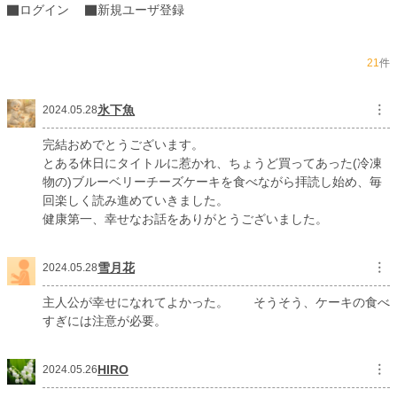
ログイン
新規ユーザ登録
更新日時
2024.05.28 18:34
初回公開日時
2024.05.09 18:15
21
件
初回完結日時
2024.05.28 18:34
週間ポイント
316 pt (19,338 位)
氷下魚
︙
2024.05.28
月間ポイント
1,923 pt (16,358 位)
完結おめでとうございます。
とある休日にタイトルに惹かれ、ちょうど買ってあった(冷凍
年間ポイント
55,236 pt (9,688 位)
物の)ブルーベリーチーズケーキを食べながら拝読し始め、毎
回楽しく読み進めていきました。
累計ポイント
1,631,293 pt (3,515 位)
健康第一、幸せなお話をありがとうございました。
雪月花
︙
2024.05.28
主人公が幸せになれてよかった。 そうそう、ケーキの食べ
すぎには注意が必要。
HIRO
︙
2024.05.26