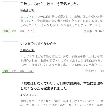
手放してみたら、けっこう平気でした。
朝山みどり
エリザ・シスレーは伯爵家の後継として、勉強、父の手伝いと努
力していた。父の親戚の婚約者との仲も良好で、結婚する日を楽
しみしていた。 そんなある日、父が急死してしまう。エリザは学
院をやめて、領主の仕事に専念した。 だが、領主として努力する
文字数：33,623
恋愛
完結
短編
R15
エリザを家族は理解してくれない。彼女は家族のなかで孤立して
いく。
いつまでも甘くないから
朝山みどり
エリザベスは王宮で働く文官だ。ある日侯爵位を持つ上司から甥
を紹介される。 結婚を前提として紹介であることは明白だった。
しかし、指輪を注文しようと街を歩いている時に友人と出会っ
た。お茶を一緒に誘う友人、自慢しちゃえと思い了承したエリザ
文字数：8,715
恋愛
完結
短編
R15
ベス。 この日から彼の様子が変わった。真相に気づいたエリザベ
スは穏やかに微笑んで二人を祝福する。 目を輝かせて喜んだ二人
だったが、エリザベスの次の言葉を聞いた時・・・ 二人は正反対
「無理はしなくていい」が口癖の婚約者。本当に無理を
の反応をした。
しなくなったら破棄されました
あずきまんま
侯爵令息マティアス様の口癖は「無理はしなくていいのに」。 婚
約して五年、わたくしは彼のために、数えきれない「無理」を重