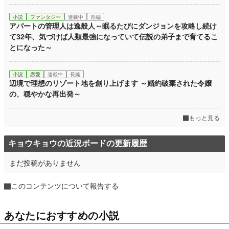
小説
ファンタジー
連載中
長編
アパートの管理人は逸般人～眠るたびにダンジョンを攻略し続け
て32年、気づけば人類最強になっていて伝説の弟子まで育てるこ
とになった～
小説
恋愛
連載中
長編
辺境で理想のリゾート地を創り上げます ～婚約破棄された令嬢
の、穏やかな再出発～
もっと見る
キョウキョウの近況ボードの更新履歴
まだ投稿がありません
このコンテンツについて報告する
あなたにおすすめの小説