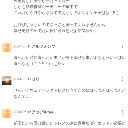
今更何しに来やがったって奴〜
しかも結婚披露パーティーの最中で
これだから甘やかされて考えなしのボンボン王子は(# ﾟДﾟ)
お呼びじゃないのでさっさと帰ってくれませんかね
幸せ絶頂のめでたい日に可哀想だよ空気読め
アルフォンソ
︙
2024.05.18
食べたい時に食べたいモノが有る幸せな事だよなぁ〜いっぱい
食べなぁ（〃＾∇＾）o_彡☆
セリ
︙
2024.05.17
せっかくウェディングドレス仕立てたのにぱっつんぱっつんだ
なんて…。
アップルtea
︙
2024.05.16
前王妃から受け継いだドレスの為に過度なダイエットが必要だ