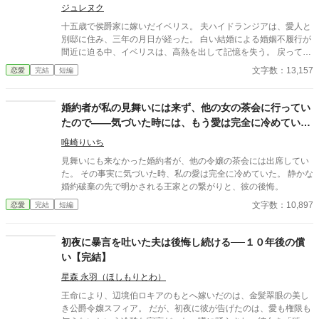
ジュレヌク
十五歳で侯爵家に嫁いだイベリス。 夫ハイドランジアは、愛人と
別邸に住み、三年の月日が経った。 白い結婚による婚姻不履行が
間近に迫る中、イベリスは、高熱を出して記憶を失う。 戻ってき
た夫は、妻に仕える侍女アリッサムから、いない月日の間書き綴
文字数：13,157
恋愛
完結
短編
られた日記を手渡される。 そこには、出会った日から自分を恋し
いと思ってくれていた少女の思いの丈が詰まっていた。 十八歳に
なり、美しく成長した妻を前に、ハイドランジアは、心が揺ら
婚約者が私の見舞いには来ず、他の女の茶会に行ってい
ぐ。 自分への恋心を忘れてしまったとしても、これ程までに思っ
たので――気づいた時には、もう愛は完全に冷めていま
てくれていたのなら、また、愛を育めるのではないのか？ 様々な
した
人間の思いが交錯し、物語は、思わぬ方向へと進んでいく。
唯崎りいち
見舞いにも来なかった婚約者が、他の令嬢の茶会には出席してい
た。 その事実に気づいた時、私の愛は完全に冷めていた。 静かな
婚約破棄の先で明かされる王家との繋がりと、彼の後悔。
文字数：10,897
恋愛
完結
短編
初夜に暴言を吐いた夫は後悔し続ける──１０年後の償
い【完結】
星森 永羽（ほしもりとわ）
王命により、辺境伯ロキアのもとへ嫁いだのは、金髪翠眼の美し
き公爵令嬢スフィア。 だが、初夜に彼が告げたのは、愛も権限も