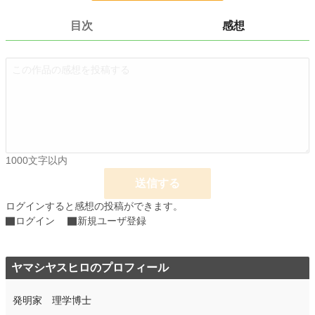
文字数
1,188
目次
感想
更新日時
2021.02.06 16:40
初回公開日時
2021.02.06 16:40
初回完結日時
2021.02.06 16:40
週間ポイント
0 pt (228,937 位)
月間ポイント
0 pt (228,937 位)
1000文字以内
年間ポイント
0 pt (228,937 位)
送信する
累計ポイント
3,181 pt (144,969 位)
ログインすると感想の投稿ができます。
ログイン
新規ユーザ登録
ヤマシヤスヒロのプロフィール
発明家 理学博士