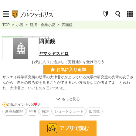
TOP
>
小説
>
経済・企業小説
>
四面鏡
経済・企業
完結
ｼｮｰﾄｼｮｰﾄ
四面鏡
ヤマシヤスヒロ
お気に入りに追加して更新通知を受け取ろう
お気に入り追加
サンエイ科学研究所の助手の大津君がかよっている大学の研究室の先輩の友子さ
んから、自分の後ろ姿を見ることができるいい方法をなにか考えてよ、と言わ
れ、大津君は、いいものを思いついた。
小説
228,937 位 / 228,937 件
24h.ポイント
0pt
0
新商品開発
発明
特許
ショートショート
四面鏡
経済・企業
437 位 / 437 件
お気に入り
0
アプリで読む
24h.ポイント
0 pt