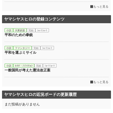
もっと見る
ヤマシヤスヒロの登録コンテンツ
小説
大衆娯楽
完結
ｼｮｰﾄｼｮｰﾄ
平和のための拳銃
小説
ファンタジー
完結
ｼｮｰﾄｼｮｰﾄ
平和を運ぶミサイル
小説
ｴｯｾｲ・ﾉﾝﾌｨｸｼｮﾝ
完結
ｼｮｰﾄｼｮｰﾄ
一般国民が考えた憲法改正案
もっと見る
ヤマシヤスヒロの近況ボードの更新履歴
まだ投稿がありません