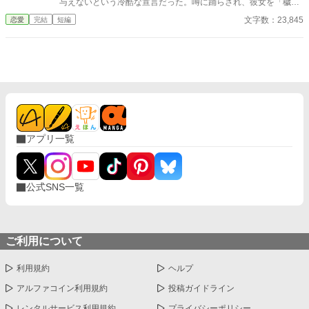
与えないという冷酷な宣言だった。噂に踊らされ、彼女を「穢れ
た花嫁」と罵ったロキア。 しかし、わずか一日でスフィアは姿を
文字数：23,845
恋愛
完結
短編
消し、教会から届いたのは婚姻無効と慰謝料請求の書状──。 王
と公爵の怒りを買ったロキアは、爵位も領地も名誉も奪われ、た
だの補佐官として生きることに。 そして十年後、運命のいたずら
か、彼は被災地で再びスフィアと出会う。 地位も捨て、娘を抱え
て生きる彼女の姿に、ロキアの胸に去来するのは、悔恨と赦しを
乞う想い──。 ⚠️本作はAIの生成した文章を一部に使用していま
す。
アプリ一覧
公式SNS一覧
ご利用について
利用規約
ヘルプ
アルファコイン利用規約
投稿ガイドライン
レンタルサービス利用規約
プライバシーポリシー