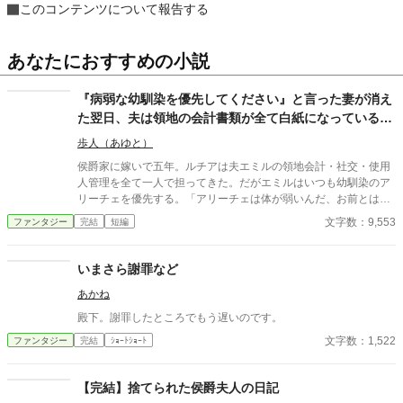
このコンテンツについて報告する
あなたにおすすめの小説
『病弱な幼馴染を優先してください』と言った妻が消え
た翌日、夫は領地の会計書類が全て白紙になっているこ
とに気づいた
歩人（あゆと）
侯爵家に嫁いで五年。ルチアは夫エミルの領地会計・社交・使用
人管理を全て一人で担ってきた。だがエミルはいつも幼馴染のア
リーチェを優先する。「アリーチェは体が弱いんだ、お前とは違
う」——その言葉を百回聞いた日、ルチアは微笑んで離縁届に署
文字数：9,553
ファンタジー
完結
短編
名した。「ええ、私は丈夫ですから。どうぞ幼馴染様をお大事
に」。翌朝、エミルが目にしたのは——税務報告の締切、領民か
らの陳情の山、そして紅茶の淹れ方すら知らない自分。三ヶ月
いまさら謝罪など
後、かつて「地味な妻」と呼ばれたルチアは、辺境伯の財務顧問
あかね
として辣腕を振るっていた。
殿下。謝罪したところでもう遅いのです。
文字数：1,522
ファンタジー
完結
ｼｮｰﾄｼｮｰﾄ
【完結】捨てられた侯爵夫人の日記