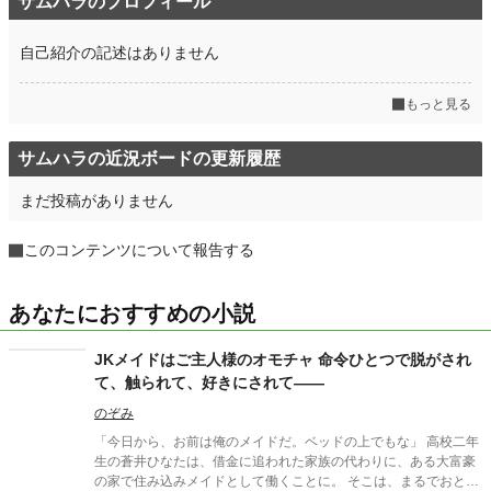
サムハラのプロフィール
自己紹介の記述はありません
もっと見る
サムハラの近況ボードの更新履歴
まだ投稿がありません
このコンテンツについて報告する
あなたにおすすめの小説
JKメイドはご主人様のオモチャ 命令ひとつで脱がされ
て、触られて、好きにされて――
のぞみ
「今日から、お前は俺のメイドだ。ベッドの上でもな」 高校二年
生の蒼井ひなたは、借金に追われた家族の代わりに、ある大富豪
の家で住み込みメイドとして働くことに。 そこは、まるでおとぎ