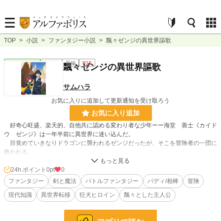
TOP
>
小説
>
ファンタジー小説
>
飄々ゼンジの異世界謳歌
ファンタジー
連載中
長編
R15
飄々ゼンジの異世界謳歌
サムハラ
お気に入りに追加して更新通知を受け取ろう
お気に入り追加
好奇心旺盛、楽天的、自他共に認める変わり者な少年ーー海堂 善士《カイド
ウ ゼンジ》は一年半前に異世界に迷い込んだ。
目覚めていきなりドラゴンに襲われるゼンジだったが、そこを冒険者の一団に
救われる。
武器、魔法、屈強な肉体を持って強大なモンスターと戦う勇姿にゼンジは至極
単純、短絡的ながら目を奪われた。
24h.ポイント
0pt
0
そして助けてくれた冒険者の少女ルイとそのパーティーメンバーに仲間にして
ファンタジー
剣と魔法
バトルファンタジー
バディ/相棒
冒険
欲しいと頼み込んだのだった。
現代知識
異世界転移
狂犬ヒロイン
飄々とした主人公
俺もあの人達みたいに強くなりたい。
そんでもっていつかこの世界を旅して周りたいんだよ。