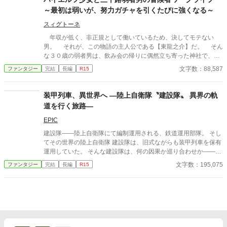
れるため、送り込まれた魔王の第十三王女だった。 逃避行の中、
～最初は弱いが、努力ガチャを引くたびに強くなる～
彼女を心の支えとしていくアレンと、その想いさえ利用して堕転
させようとするリリス。 やがて勇者が「僕」を捨てるその日、壊
スィグトーネ
れるのは彼だけではなかった――。
年収が低く、非正規として働いているため、決してモテない
男。 それが、この物語の主人公である【東龍之介】だ。 そん
な３０歳の弱者男は、飲み会の帰りに偶然立ち寄った神社で、異
世界へと移動することになってしまう。 異世界へ行った男が、
文字数：88,587
ファンタジー
完結
長編
R15
まず出逢ったのは、美しい紫髪のエルフ少女だった。 彼女はエ
ルフの中でも珍しい、２柱以上の精霊から加護を受けるハイエル
フだ。 どうして、それほどの人物が単独で旅をしているのか。
装甲列車、異世界へ ―陸上自衛隊〝建設隊〟 異界の軌
彼女の口から秘密が明かされることで、２人のワークライフがは
道を行く旅路―
じまろうとしている。 ※この物語で使用しているイラストは、Ａ
Ｉイラストさんのものを使用しています。 ※なかには過激なシー
EPIC
ンもありますので、外出先等でご覧になる場合は、くれぐれもご
建設隊――陸上自衛隊にて編制運用される、鉄道運用部隊。 そし
注意ください。
てその世界の陸上自衛隊 建設隊は、旧式ながらも装甲列車を保有
運用していた。 そんな建設隊は、何の因果か巡り合わせか――異
世界の地を新たな任務作戦先とすることになる―― 陸上自衛隊が
文字数：195,075
ファンタジー
完結
長編
R15
装甲列車で異世界を旅する作戦記録――開始。 注意)「どんと来
い超常現象」な方針で、自衛隊側も超技術の恩恵を受けてたり、
めっちゃ強い隊員の人とか出てきます。まじめな現代軍隊inファ
ンタジーを期待すると盛大に肩透かしを食らいます。ハジケる覚
悟をしろ。 ・「異世界を――装甲列車で冒険したいですッ！」、
そんな欲望のままに開始した作品です。 ・現実的な多々の問題点
とかぶん投げて、勢いと雰囲気で乗り切ります。 ・作者は鉄道関