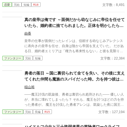
話に出てきそうな大きな洋館。 でも、そこで待っていたのは、同
文字数：8,491
恋愛
完結
短編
R18
じ高校に通うちょっと有名な男の子――完璧だけど性格が超ドS
な御曹司、天城 蓮だった。 昼間は生徒会長、夜は…ご主人様？
しかも、彼の命令はちょっと普通じゃない。 「掃除だけじゃダメ
真の皇帝は俺です ～面倒だから幼なじみに帝位を任せて
だろ？ ご主人様の癒しも、メイドの大事な仕事だろ？」 手を握
いたら、婚約者に捨てられました。正体を明かしたら全
られるたび、耳元で囁かれるたび、心臓がバクバクする。 なの
員後悔してももう遅い～
に、ひなたの体はどんどん反応してしまって…。 怒ったり照れた
由香
りしながらも、次第に蓮に惹かれていくひなた。 だけど、彼には
皇帝の仕事が面倒だったレインは、信頼する幼なじみアレクシス
まだ知られていない秘密があって―― 「…ほんとは、ずっと前か
に表向きの皇帝を任せ、自身は陰から帝国を支えていた。 だがあ
ら、私…」 ただのメイドなんかじゃ終わりたくない。 恋と欲望が
る日、婚約者エミリアは「権力も将来性もない」と彼を見限り婚
交差する、ちょっぴり危険な主従ラブストーリー。
約破棄を宣言する。 しかし彼女は知らなかった。 帝国を動かして
文字数：22,384
ファンタジー
完結
短編
いた真の支配者が誰なのかを。 これは全てを持ちながら隠してい
た男と、見るべきものを見失った者たちの後悔の物語。
勇者の落日 ～国に裏切られて全てを失い、その後に支え
てくれた仲間も魔族のスパイだった時。力を持つ彼は人
でいられるのか～
稲山裕
――魔王討伐の凱旋後、勇者は裏切られ処刑された―― 優しい人
が、本当に壊れてしまったら？ それも、魔王を討つほどの力を持
った勇者が。 魔王を討伐した勇者アレンは、凱旋した夜に国王か
ら裏切られた。 共に戦った仲間を殺され、濡れ衣を着せられ、
文字数：127,194
ファンタジー
完結
長編
R15
人々に処刑された彼は、名も知らぬ女神の奇跡によって蘇る。 生
き残った最後の仲間リリスを頼り雪山を進むアレン。 だが、その
少女の正体は――魔族と人間のハーフである勇者を魔族へ引き入
ハイエルフ少女と三十路弱者男の冒険者ワークライフ