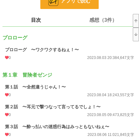
アプリで読む
今日もゼンジは相棒のルイを振り回し振り回され飄々とこの世界を謳歌する。
いつか来る旅立ちの時に向けてーー。
目次
感想（3件）
小説
228,851 位 / 228,851 件
ファンタジー
53,336 位 / 53,336 件
プロローグ
お気に入り
4
プロローグ 〜ワクワクするねぇ！〜
0
2023.08.03 20:38
4,647文字
24h.ポイント
0 pt
文字数
128,618
第１章 冒険者ゼンジ
更新日時
2023.11.19 09:35
第１話 〜全然違うじゃん！〜
初回公開日時
2023.08.03 20:38
0
2023.08.04 18:24
3,557文字
週間ポイント
0 pt (228,851 位)
第２話 〜耳元で撃つなって言ってるでしょ！〜
月間ポイント
0 pt (228,851 位)
0
2023.08.05 09:47
3,825文字
年間ポイント
63 pt (152,240 位)
第３話 〜酔っ払いの迷惑行為はみっともないねぇ〜
累計ポイント
13,308 pt (85,720 位)
0
2023.08.06 11:02
1,845文字