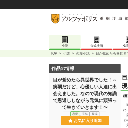
小説
公式漫画
投
TOP
>
小説
>
恋愛小説
>
目が覚めたら異世界
作品の情報
目
目が覚めたら異世界でした！～
現
病弱だけど、心優しい人達に出
会えました。なので現代の知識
楠
で恩返ししながら元気に頑張っ
病
て生きていきます！〜
た
恋愛
完結
長編
病
そ
お気に入り追加
元