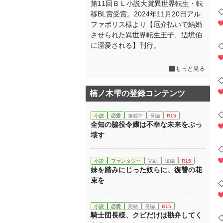
第11回ＢＬ小説大賞異世界転生・転
移BL賞受賞。2024年11月20日アル
ファポリス様より【厄介払いで結婚
させられた異世界転生王子、辺境伯
に溺愛される】刊行。
もっと見る
楠ノ木雫の登録コンテンツ
小説
恋愛
連載中
長編
R15
全知の脇役令嬢は不幸な未来をぶっ
壊す
小説
ファンタジー
完結
短編
R15
妹を踏みにじった奴らに、復讐の花
束を
小説
恋愛
完結
長編
R15
騎士団長様、クビだけは勘弁してく