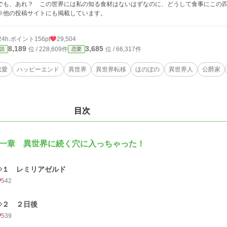
も、あれ？ この世界には私の知る食材はないはずなのに、どうして食事にこの四
他の投稿サイトにも掲載しています。
24h.ポイント
156pt
29,504
8,189
3,685
位 / 228,609件
位 / 66,317件
説
恋愛
恋愛
ハッピーエンド
異世界
異世界転移
ほのぼの
異世界人
公爵家
目次
一章 異世界に続く穴に入っちゃった！
◇１ レミリアゼルド
542
◇２ ２日後
539