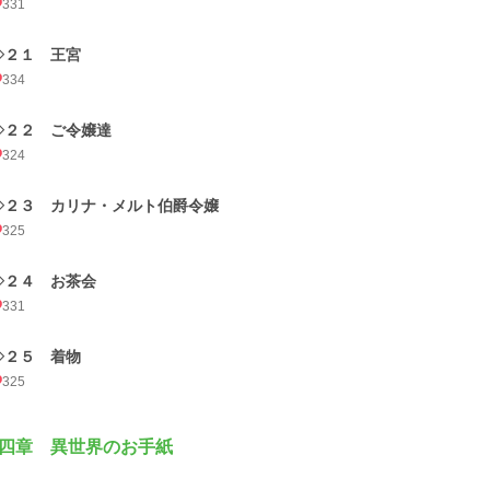
331
◇２１ 王宮
334
◇２２ ご令嬢達
324
◇２３ カリナ・メルト伯爵令嬢
325
◇２４ お茶会
331
◇２５ 着物
325
四章 異世界のお手紙