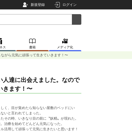
新規登録
ログイン
ネス
書籍
メディア化
しながら元気に頑張って生きていきます！〜
い人達に出会えました。なので
いきます！〜
しく、目が覚めたら知らない屋敷のベッドにい
れないと言われてしまった。
たその時、いきなり目の前に〝妖精〟が現れた。
覚。治療を始めてどんどん元気になった。
ル活用して頑張って元気に生きたいと思います！