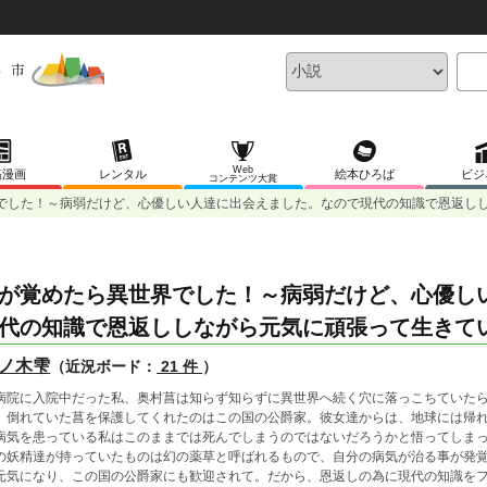
Web
稿漫画
レンタル
絵本ひろば
ビジ
コンテンツ大賞
でした！～病弱だけど、心優しい人達に出会えました。なので現代の知識で恩返し
が覚めたら異世界でした！～病弱だけど、心優し
代の知識で恩返ししながら元気に頑張って生きて
ノ木雫
（近況ボード：
21 件
）
院に入院中だった私、奥村菖は知らず知らずに異世界へ続く穴に落っこちていたら
。倒れていた菖を保護してくれたのはこの国の公爵家。彼女達からは、地球には帰
気を患っている私はこのままでは死んでしまうのではないだろうかと悟ってしまっ
の妖精達が持っていたものは幻の薬草と呼ばれるもので、自分の病気が治る事が発
気になり、この国の公爵家にも歓迎されて。だから、恩返しの為に現代の知識をフ