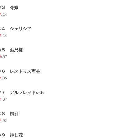
◇３ 令嬢
514
◇４ シェリシア
514
◇５ お兄様
487
◇６ レストリス商会
505
◇７ アルフレッドside
487
◇８ 風邪
492
◇９ 押し花