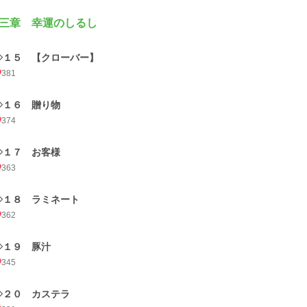
三章 幸運のしるし
◇１５ 【クローバー】
381
◇１６ 贈り物
374
◇１７ お客様
363
◇１８ ラミネート
362
◇１９ 豚汁
345
◇２０ カステラ