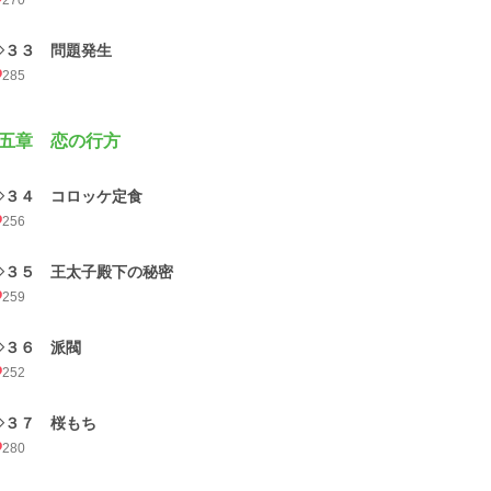
270
◇３３ 問題発生
285
五章 恋の行方
◇３４ コロッケ定食
256
◇３５ 王太子殿下の秘密
259
◇３６ 派閥
252
◇３７ 桜もち
280