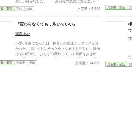
美しい笑みでした。 「お前程の悪女はおるまい
ま手紙を「宛名のないお便り」として紹介し、寄り添
よ」 王子様は最後まで嘲笑う悪女を一刀で断罪し
児童書・童話
完
うようなレコードの曲を流し続けた。
文字数：5,843
童書・童話
完結
短編
ました。 きたいの悪女は処刑されました 解説版
『変わらなくても，歩いていい』
雨宮 あい
猫
小学6年生になった日，仲良しの友達と，クラスが分
私
かれた。ポケットに拾った小さな石をお守りに，陽向
だ
はその日から，少しずつ変わっていく季節を歩き出
たのに
す。夏はおばあちゃんの家でぬか床の世話をし，秋は
うよ。」 優
文字数：14,872
童書・童話
連載中
長編
森の奥で止まったままの時計台に出会い，冬は夜だけ
児童書・童話
完
閉じ込
ひらくパン屋で，まだ膨らまないパン種を見つめる。
ですか!? 
変わりたいのに変われない自分を，責めなくていい。
ん できるだけ目立たないように過ごした
歩いていることが，もう，前に進んでいることだか
結衣
ら。ポケットの石とめぐる，四つの季節の物語。
実
氷
はずだ
だ
っ
て。」 「俺は
し、 今もどうしようも
…
れ