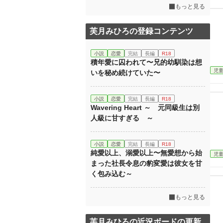
もっと見る
芙月みひろの登録コンテンツ
小説
恋愛
完結
長編
R18
積年愛に囚われて〜兄的幼馴染は想
児
いを秘め続けていた〜
小説
恋愛
完結
長編
R18
Wavering Heart ～ 元同級生は別
人級に甘すぎる ～
小説
恋愛
完結
長編
R18
純愛以上、溺愛以上〜無愛想から始
児
まった社長令息の豹変愛は彼女を甘
く包み込む～
もっと見る
芙月みひろの近況ボードの更新