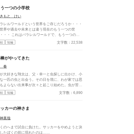
もう一つの小学校
きもと けい
ラレルワールドという世界をご存じだろうか・・・
世界や過去や未来とは違う現在のもう一つの世
・・・ これはパラレルワールドで、もう一つの別
界の同じ小学校へ行った先生と生徒たちの物語で
文字数：22,538
結
短編
。 同じ時間が流れているのに、自分たちが通って
る小学校とは全く違う世界・・・ ここの自分たち
全く違うことに戸惑いながらも、現実としてそれを
相棒がやってきた
け入れる生徒たち・・・ そして、元の世界に戻っ
 春
きた生徒たちが感じた事とは・・・ 読んで頂けて
幸いです。
が大好きな翔太は、父・幸一と虫探しに出かけ、小
な一匹の虫と出会う。その日を境に、わが家では思
もよらない出来事が次々と起こり始めた。虫が苦手
母・春も巻き込みながら、家族は小さな命と向き合
文字数：6,890
結
短編
ていく。笑って、驚いて、少しだけ心が温かくな
、家族の物語。夏のある日、わが家にやってきた
相棒」が、家族の日常を少しずつ変えていく。
サッカーの神さま
神真哉
くのへまで試合に負けた。サッカーをやめようと決
したぼくの前に現れたのは……