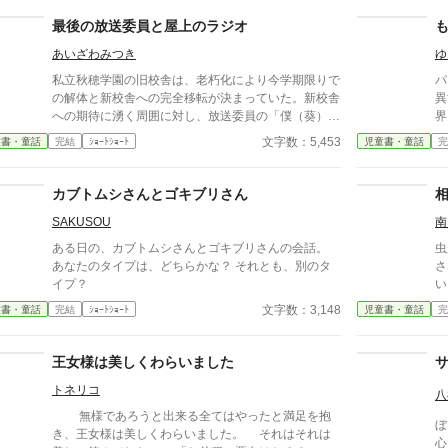
最後の放送委員と屋上のラジオ
あいざわみつき
ゆ
私立秋穂学園の旧校舎は、老朽化により今学期限りで
パ
の解体と新校舎への完全移転が決まっていた。新校舎
異
への期待に湧く周囲に対し、放送委員の「僕（葵）」
界
とパートナーの優斗は、慣れ親しんだ校舎が消えてし
世
文字数：5,453
童書・童話
完結
ｼｮｰﾄｼｮｰﾄ
児童書・童話
完
まう寂しさを拭えずにいた。 ある日、2人は教員から
す
命じられた旧放送室の機材整理中に、古びたレコード
い
や一冊のノート、そして『ラジオ・リクエストカー
が
カブトムシさんとゴキブリさん
ド』を見つける。ノートには『屋上のラジオ：言葉に
受
SAKUSOU
南
できなかった想いのために』と記されていた。かつて
て
旧放送室から屋上のホーンスピーカーへ音を届けてい
ら
ある日の、カブトムシさんとゴキブリさんの会話。
虫
た設備が独立して残されていることを知った2人は、
あなたのタイプは、どちらかな？ それとも、別のタ
さ
真空管アンプに火を入れ、半分冗談で秘密の放課後放
イプ？
い
送を開始する。 誰も聴いていないはずの、自分たち
な
文字数：3,148
童書・童話
完結
ｼｮｰﾄｼｮｰﾄ
児童書・童話
完
の本音や寂しさを語った放送だったが、翌朝、葵の靴
っ
箱に一通のメモが届く。それはグラウンドでたまたま
る
放送を聴き、ノイズ混じりのピアノ曲に涙した生徒か
「
王女様は美しくわらいました
らの手紙だった。これをきっかけに、2人の『屋上の
ラジオ』は本格化する。毎朝のように靴箱へ届く手紙
トネリコ
八
には、進路の悩み、解体への寂しさ、好きな人への言
無様であろうと出来る全てはやったと満足を抱
えなかった想いなど、面と向かっては誰にも言えない
ぼ
き、王女様は美しくわらいました。 それはそれは
胸の奥の感情が綴られていた。2人は名前を伏せたま
心