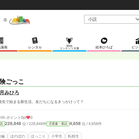
Web
稿漫画
レンタル
絵本ひろば
ビジ
コンテンツ大賞
険ごっこ
月みひろ
校先で始まる新生活。友だちになるきっかけって？
24h.ポイント
0pt
0
228,848
4,658
位 / 228,848件
位 / 4,658件
説
児童書・童話
短編
ほのぼの
ほっこり
小学生
転校生