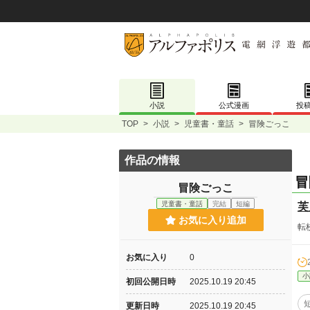
小説
公式漫画
投
TOP
>
小説
>
児童書・童話
>
冒険ごっこ
作品の情報
冒
冒険ごっこ
児童書・童話
完結
短編
芙
お気に入り追加
転
お気に入り
0
小
初回公開日時
2025.10.19 20:45
更新日時
2025.10.19 20:45