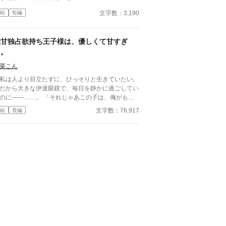
文字数：3,190
結
短編
極甘独占欲持ち王子様は、優しくて甘すぎ
て。
菜こん
は人より目立たずに、ひっそりと生きていたい。
から大きな伊達眼鏡で、毎日を静かに過ごしてい
――……。 「それじゃあこの子は、俺がもら
しく引き寄せられ、“王子様”の腕の中に
文字数：76,917
結
長編
められ。 ……これは一体どういう状況なん
静かな場所が好きで大人しめな地味子ちゃ
い 湖宮
（こみやゆい） × 文武両道な学園の王子様
は、好きな子を誰よりも独り占めしたがり……？
堂秦斗（ひょうどうかなと） 最初は【仮】の
った。 「結衣さん……って呼んでもいい？
から、俺のことも名前で呼んでほしいな。」 「さ
きので嫉妬したから、ちょっとだけ抱きしめられて
前から結衣さんのことが好きだった
ないくらい好きなんだ。」
…でもいつの間にか、どうしようもないくらい溺
ていた。