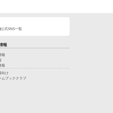
公式SNS一覧
情報
情報
報
情報
様向け
ームブッククラブ