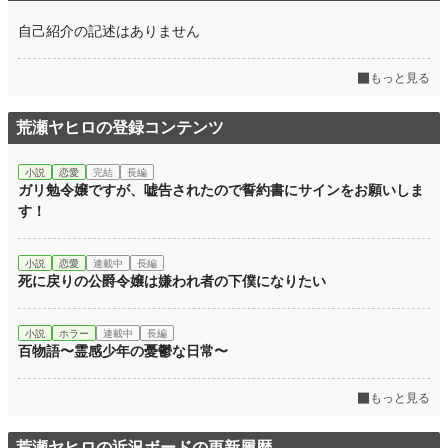
自己紹介の記述はありません
もっと見る
荒瀬ヤヒロの登録コンテンツ
小説
恋愛
完結
長編
ガリ勉令嬢ですが、嘘告されたので誓約書にサインをお願いしま
す！
小説
恋愛
連載中
長編
死に戻りの公爵令嬢は嫌われ者の下僕になりたい
小説
ホラー
連載中
長編
百物語〜霊感少年の憂鬱な日常〜
もっと見る
荒瀬ヤヒロの近況ボードの更新履歴