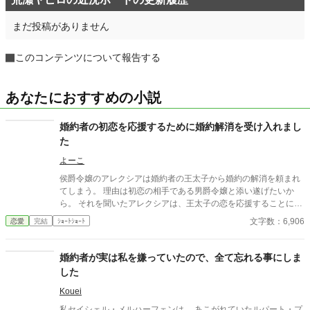
まだ投稿がありません
このコンテンツについて報告する
あなたにおすすめの小説
婚約者の初恋を応援するために婚約解消を受け入れまし
た
よーこ
侯爵令嬢のアレクシアは婚約者の王太子から婚約の解消を頼まれ
てしまう。 理由は初恋の相手である男爵令嬢と添い遂げたいか
ら。 それを聞いたアレクシアは、王太子の恋を応援することに。
さて、王太子の初恋は実るのかどうなのか。
文字数：6,906
恋愛
完結
ｼｮｰﾄｼｮｰﾄ
婚約者が実は私を嫌っていたので、全て忘れる事にしま
した
Kouei
私セイシェル・メルハーフェンは、 あこがれていたルパート・プ