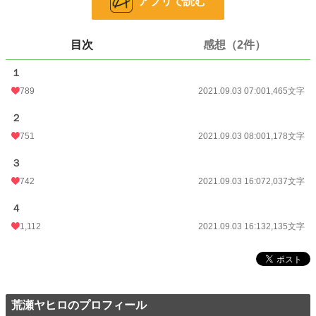
アプリで読む
恋愛
4,622 位 / 66,323 件
お気に入り
687
目次
感想（2件）
24h.ポイント
106 pt
１
文字数
6,815
789
2021.09.03 07:00
1,465文字
更新日時
2021.09.03 16:13
２
初回公開日時
2021.09.03 07:00
751
2021.09.03 08:00
1,178文字
初回完結日時
2021.09.03 16:13
３
週間ポイント
1,595 pt (5,987 位)
742
2021.09.03 16:07
2,037文字
月間ポイント
6,816 pt (6,385 位)
４
年間ポイント
121,487 pt (5,076 位)
1,112
2021.09.03 16:13
2,135文字
累計ポイント
705,774 pt (7,939 位)
荒瀬ヤヒロのプロフィール