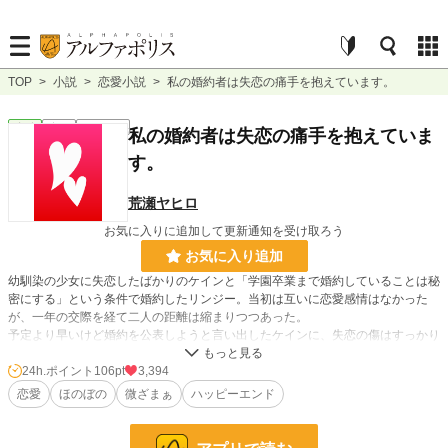
TOP
>
小説
>
恋愛小説
>
私の婚約者は失恋の痛手を抱えています。
恋愛
完結
ｼｮｰﾄｼｮｰﾄ
私の婚約者は失恋の痛手を抱えていま
す。
荒瀬ヤヒロ
お気に入りに追加して更新通知を受け取ろう
お気に入り追加
幼馴染の少女に失恋したばかりのケインと「学園卒業まで婚約していることは秘
密にする」という条件で婚約したリンジー。当初は互いに恋愛感情はなかった
が、一年の交際を経て二人の距離は縮まりつつあった。
予定より早いけど婚約を公表しようと言い出したケインに、失恋の傷はすっかり
癒えたのだと嬉しくなったリンジーだったが、その矢先、彼の初恋の相手である
幼馴染ミーナがケインの前に現れる。
24h.ポイント
106pt
3,394
恋愛
ほのぼの
微ざまぁ
ハッピーエンド
小説
10,230 位 / 228,623 件