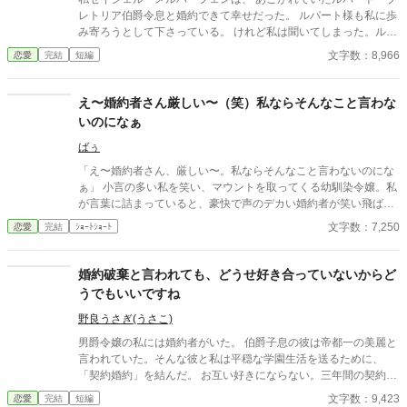
レトリア伯爵令息と婚約できて幸せだった。 ルパート様も私に歩
み寄ろうとして下さっている。 けれど私は聞いてしまった。ルパ
ート様の本音を。 『我慢するしかない』 『彼女といると疲れる』
文字数：8,966
恋愛
完結
短編
私はルパート様に嫌われていたの？ 本当は厭わしく思っていた
の？ だから私は決めました。 あなたを忘れようと… ※この作品
は、他投稿サイトにも公開しています。
え〜婚約者さん厳しい〜（笑）私ならそんなこと言わな
いのになぁ
ばぅ
「え〜婚約者さん、厳しい〜。私ならそんなこと言わないのにな
ぁ」 小言の多い私を笑い、マウントを取ってくる幼馴染令嬢。私
が言葉に詰まっていると、豪快で声のデカい婚約者が笑い飛ばし
た。 「そうだな、だからお前は未だに婚約相手が決まらないんだ
文字数：7,250
恋愛
完結
ｼｮｰﾄｼｮｰﾄ
ろうな！」 悪気ゼロ(?)の大声正論パンチで、幼馴染をバッサリ撃
退！ 私の「厳しさ」を誰よりも愛する太陽の騎士様との、スカッ
と痛快ラブコメディ。
婚約破棄と言われても、どうせ好き合っていないからど
うでもいいですね
野良うさぎ(うさこ)
男爵令嬢の私には婚約者がいた。 伯爵子息の彼は帝都一の美麗と
言われていた。そんな彼と私は平穏な学園生活を送るために、
「契約婚約」を結んだ。 お互い好きにならない。三年間の契約。
それなのに、彼は私の前からいなくなった。婚約破棄を言い渡さ
文字数：9,423
恋愛
完結
短編