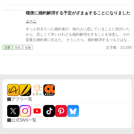
れて……。 でも私たちは好きあっていない。だから、別にどうで
もいいはずなのに……。
穏便に婚約解消する予定がざまぁすることになりました
よーこ
ずっと好きだった婚約者が、他の人に恋していることに気付いた
から、悲しくて辛いけれども婚約解消をすることを決意し、その
提案を婚約者に伝えた。 そうしたら、婚約解消するつもりはない
って言うんです。 わたくしとは政略結婚をして、恋する人は愛人
文字数：22,338
恋愛
完結
短編
にして囲うとか、悪びれることなく言うんです。 ちょっと酷くあ
りません？ 当然、ざまぁすることになりますわね！
アプリ一覧
公式SNS一覧