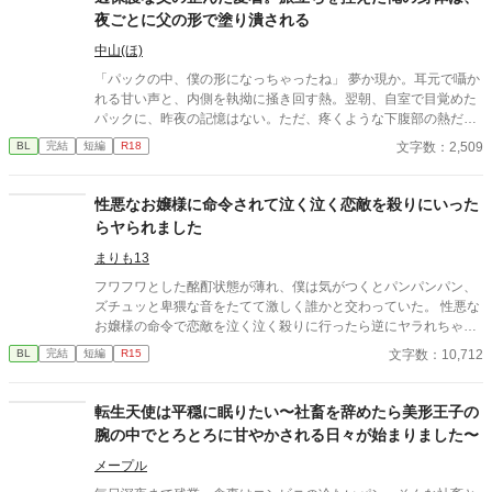
夜ごとに父の形で塗り潰される
中山(ほ)
「パックの中、僕の形になっちゃったね」 夢か現か。耳元で囁か
れる甘い声と、内側を執拗に掻き回す熱。翌朝、自室で目覚めた
パックに、昨夜の記憶はない。ただ、疼くような下腹部の熱だけ
が残っていた。 相談しようと向かった相手こそが、自分を侵食し
文字数：2,509
BL
完結
短編
R18
ている張本人だとも知らずに、パックは父の部屋の扉を開く。 こ
のお話はムーンライトでも投稿してます〜
性悪なお嬢様に命令されて泣く泣く恋敵を殺りにいった
らヤられました
まりも13
フワフワとした酩酊状態が薄れ、僕は気がつくとパンパンパン、
ズチュッと卑猥な音をたてて激しく誰かと交わっていた。 性悪な
お嬢様の命令で恋敵を泣く泣く殺りに行ったら逆にヤラれちゃっ
た、ちょっとアホな子の話です。 （ムーンライトノベルにも掲載
文字数：10,712
BL
完結
短編
R15
しています）
転生天使は平穏に眠りたい〜社畜を辞めたら美形王子の
腕の中でとろとろに甘やかされる日々が始まりました〜
メープル