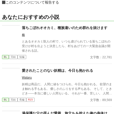
このコンテンツについて報告する
あなたにおすすめの小説
落ちこぼれオオカミ、種族違いのため群れを抜けます
椿
とあるオオカミ獣人の村で、いつも虐げられている落ちこぼれの
受けが村を出ようと決意したら、村をあげての一大緊急会議が開
催される話。
文字数：22,781
BL
完結
短編
愛されたことのない妖精は、今日も抱かれる
Wataru
妖精は商品だ。 人間に値をつけられ、今日も抱かれる。 欲望のま
ま触れる手もある。 優しさのふりをする声もある。 そして、とき
どき――本当に優しい人間もいる。 それが一番、苦しい。 人間に
消費されることには慣れている。 傷つくことにも。 それでも恋を
文字数：89,569
BL
完結
長編
R15
してしまう。 抱かれなくてもいい。 選ばれなくてもいい。 ただ
一度だけ、 「お前がいい」と言われたかった。 優しさが刃にな
る、 檻の中の妖精たちの切ないBL短編集。
過保護な父の歪んだ愛着。旅立ちを控えた俺の身体は、