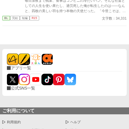
毎日深夜まで残業、食事はコンビニの冷たいパン。そんな社畜と
しての人生を使い果たし、過労死した俺が転生したのは――なん
と、四枚の美しい羽を持つ本物の天使だった。 ​「今世こそは、働
かずに一生寝て過ごしたい！」 ​平穏な隠居生活を夢見るシオン
文字数：34,331
BL
完結
短編
R15
は、正体を隠して王国の第一王子・アリスターの元に居候するこ
とに。ところが、この王子、爽やかな笑顔の裏で俺への重すぎる
執着を隠し持っていた!?
アプリ一覧
公式SNS一覧
ご利用について
利用規約
ヘルプ