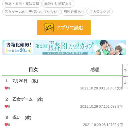
陵辱・屈辱・魔法束縛
無理やり描写あり
平和を脅かす魔物を討伐するのに必要なのは、神子様が与える『祝福の儀式』
その儀式とは12人の勇者と神子様が寝ること………。
乙女ゲームの世界(気づいていない)
男性妊娠あり
主人公はクズ
男であるにも関わらず皇子、魔道士、騎士、平民が、今夜も浜中幸男の体を求め
る…
アプリで読む
************************
注意
後半になるにつれとても残酷な話になります。
苦手な方は読むのを控えてくださいますようお願いします。m(_ _)m
目次
感想
************************
１ 7月20日 (改)
R指定と思われるところには ※ を付けてあります。
多分18話あたりから始まります。
0
2021.10.29 00:15
1,464文字
************************
２ 乙女ゲーム (改)
0
2021.10.29 07:10
1,088文字
※9.1～9.7の回想シーンを非公開させていただきます。
３ 呪い (改)
※番外編１〜10を非公開させていただきます。
0
2021.10.29 08:10
782文字