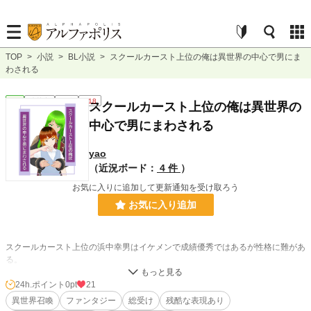
TOP
>
小説
>
BL小説
>
スクールカースト上位の俺は異世界の中心で男にま
わされる
BL
連載中
長編
R18
スクールカースト上位の俺は異世界の
中心で男にまわされる
yao
（近況ボード：
4 件
）
お気に入りに追加して更新通知を受け取ろう
お気に入り追加
スクールカースト上位の浜中幸男はイケメンで成績優秀ではあるが性格に難があ
る。
4月からイジメのターゲットにしている陰キャの坂井公彦をいつものようにから
かって遊んでいると浜中幸男の足元に魔法陣が出現して、二人を飲み込んだ。
24h.ポイント
0pt
21
ベ○サイユ宮殿みたいな所で目覚めると綺麗な顔の男に「魅了」の魔法をかけら
異世界召喚
ファンタジー
総受け
残酷な表現あり
れて、その世界で待ちに待っていた『神子様』にされてる。