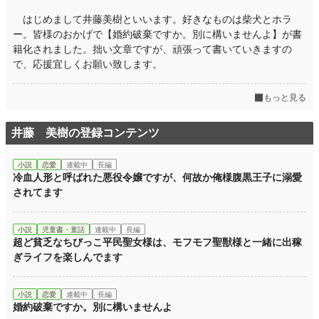
はじめまして井藤美樹といいます。好きなものは柴犬とホラ
ー。皆様のおかげで【婚約破棄ですか。別に構いませんよ】が書
籍化されました。拙い文章ですが、頑張って書いていきますの
で、応援宜しくお願い致します。
もっと見る
井藤 美樹の登録コンテンツ
小説
恋愛
連載中
長編
冷血人形と呼ばれた悪役令嬢ですが、何故か俺様腹黒王子に溺愛
されてます
小説
児童書・童話
連載中
長編
超ど貧乏なちびっこ平民聖女様は、モフモフ聖獣様と一緒に出稼
ぎライフを楽しんでます
小説
恋愛
連載中
長編
婚約破棄ですか。別に構いませんよ