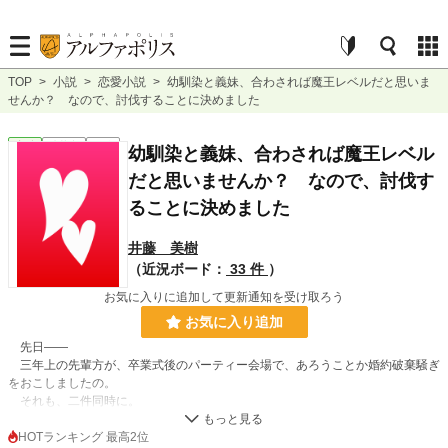
TOP
>
小説
>
恋愛小説
>
幼馴染と義妹、合わされば魔王レベルだと思いま
せんか？ なので、討伐することに決めました
恋愛
連載中
長編
幼馴染と義妹、合わされば魔王レベル
だと思いませんか？ なので、討伐す
ることに決めました
井藤 美樹
（近況ボード：
33 件
）
お気に入りに追加して更新通知を受け取ろう
お気に入り追加
先日――
三年上の先輩方が、卒業式後のパーティー会場で、あろうことか婚約破棄騒ぎ
をおこしましたの。
それも、二件同時に。
勿論、男性側の不貞ですわ。
どちらも浮気ではなく、〈真実の愛〉だと騒いでいたと聞きました。
HOTランキング 最高2位