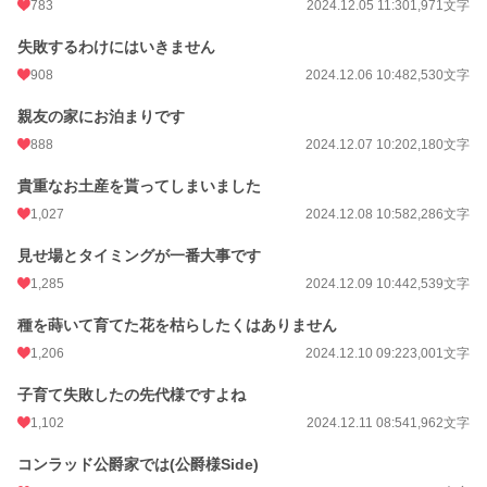
783
2024.12.05 11:30
1,971文字
失敗するわけにはいきません
908
2024.12.06 10:48
2,530文字
親友の家にお泊まりです
888
2024.12.07 10:20
2,180文字
貴重なお土産を貰ってしまいました
1,027
2024.12.08 10:58
2,286文字
見せ場とタイミングが一番大事です
1,285
2024.12.09 10:44
2,539文字
種を蒔いて育てた花を枯らしたくはありません
1,206
2024.12.10 09:22
3,001文字
子育て失敗したの先代様ですよね
1,102
2024.12.11 08:54
1,962文字
コンラッド公爵家では(公爵様Side)