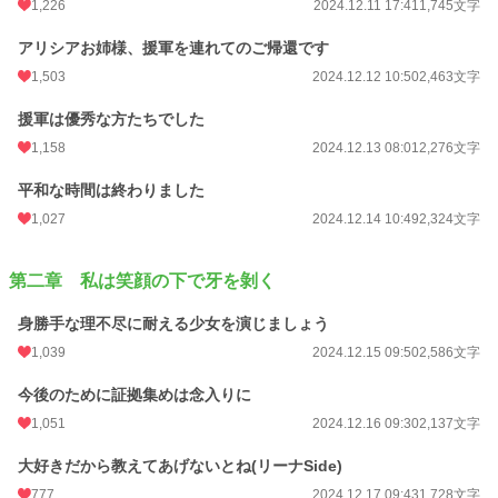
1,226
2024.12.11 17:41
1,745文字
アリシアお姉様、援軍を連れてのご帰還です
1,503
2024.12.12 10:50
2,463文字
援軍は優秀な方たちでした
1,158
2024.12.13 08:01
2,276文字
平和な時間は終わりました
1,027
2024.12.14 10:49
2,324文字
第二章 私は笑顔の下で牙を剝く
身勝手な理不尽に耐える少女を演じましょう
1,039
2024.12.15 09:50
2,586文字
今後のために証拠集めは念入りに
1,051
2024.12.16 09:30
2,137文字
大好きだから教えてあげないとね(リーナSide)
777
2024.12.17 09:43
1,728文字