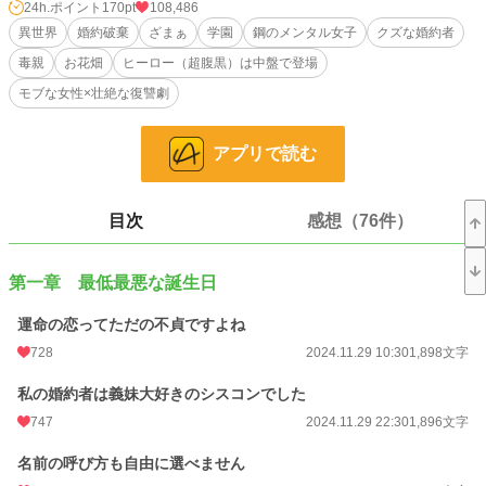
一人は幼馴染と、もうひと方は義妹と。
24h.ポイント
170pt
108,486
なら、私はどうなるのでしょう。
異世界
婚約破棄
ざまぁ
学園
鋼のメンタル女子
クズな婚約者
だって、私の婚約者のそばには、常に元幼馴染であり義妹でもある方が寄り添
毒親
お花畑
ヒーロー（超腹黒）は中盤で登場
っておられますから。
あのような晒し者になる前に対処しなければなりませんね。それとも、このま
モブな女性×壮絶な復讐劇
ま放置して、気ままなスローライフを手に入れるのもいいですね。
ほんと、どうしましょうか……
まぁ、どちらに転んでも、私は私が生きたいように生きるだけですけどね。
アプリで読む
鋼なみにメンタルが強い少女が兄姉の手を借りながら、様々な障害を乗り越
え、自分の居場所を探し掴み取る物語です。
目次
感想（76件）
小説
7,678 位 / 228,619 件
第一章 最低最悪な誕生日
恋愛
3,439 位 / 66,320 件
運命の恋ってただの不貞ですよね
お気に入り
2,032
728
2024.11.29 10:30
1,898文字
24h.ポイント
170 pt
私の婚約者は義妹大好きのシスコンでした
文字数
287,046
747
2024.11.29 22:30
1,896文字
更新日時
2026.07.06 22:10
名前の呼び方も自由に選べません
初回公開日時
2024.11.29 10:30