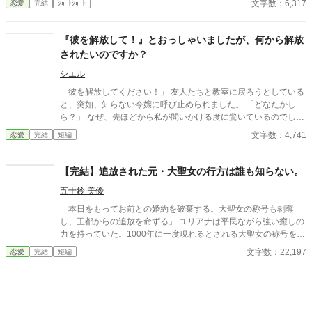
文字数：6,317
恋愛
完結
ｼｮｰﾄｼｮｰﾄ
ノーだったが、ある日、ローレンスが別の令嬢レイアーを懐妊さ
せ、側妃として迎えると知る。ついに心が折れたスノーは離縁を
決意し、国を去ろうとする。 しかしその道中、レイアー嬢の実
『彼を解放して！』とおっしゃいましたが、何から解放
家の襲撃に遭い、スノーは命を落とす寸前、自身の命と引き換え
されたいのですか？
に広域回復魔法で多くの命を救う。 これでスノーの、人生は終
わりのはずだった。 だが次に目を覚ますと、スノーは三年前の
シエル
結婚式当日に戻っていた。何度死んでも、何度拒絶しても、結婚
「彼を解放してください！」 友人たちと教室に戻ろうとしている
式の誓いの瞬間へと戻される。 番から逃れようと、スノーは何
と、突如、知らない令嬢に呼び止められました。 「どなたかし
度も死を選ぶが――。
ら？」 なぜ、先ほどから私が問いかける度に驚いているのでしょ
う？ まるで「え！？私のこと知らないの！？」と言わんばかりで
文字数：4,741
恋愛
完結
短編
すけれど、知りませんよ？ どうやら、『彼』とは私の婚約者のこ
とのようです。 「解放して」とおっしゃっいましたが、私の目に
は何かに囚われているようには見えないのですが？ ※ 中世ヨーロ
【完結】追放された元・大聖女の行方は誰も知らない。
ッパモデルの架空の世界 ※ ご都合主義です。 ※ 誤字、脱字、文
五十鈴 美優
章がおかしい箇所は気付いた際に修正しております。
「本日をもってお前との婚約を破棄する。大聖女の称号も剥奪
し、王都からの追放を命ずる」 ユリアナは平民ながら強い癒しの
力を持っていた。1000年に一度現れるとされる大聖女の称号を得
て、婚約者となった王子リッドと共に魔物討伐に邁進する日々を
文字数：22,197
恋愛
完結
短編
送っていた。 だがリッドはユリアナを休ませることなく働かせ、
ユリアナの癒しの力を濁らせていた。 そんな時に圧倒的な力を持
つ上級魔物が、王国北部に襲来する。 ユリアナは全力を尽くした
ものの、多くの犠牲を出してしまった。 ユリアナはその責任を押
し付けられ、大聖女の称号を剥奪される。リッドからの婚約破棄