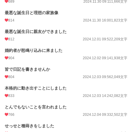
689
2024.11.30 09:11
1,666文字
週間ポイント
2,155 pt (4,537 位)
最悪な誕生日と理想の家族像
月間ポイント
21,083 pt (2,244 位)
814
2024.11.30 16:00
1,823文字
年間ポイント
174,625 pt (3,604 位)
最悪な誕生日に親友ができました
累計ポイント
3,757,270 pt (1,183 位)
812
2024.12.01 09:52
2,209文字
婚約者が怒鳴り込みに来ました
904
2024.12.02 09:14
1,938文字
皆で日記を書きませんか
804
2024.12.03 09:56
2,049文字
本格的に動き出すことにしました
833
2024.12.03 14:24
2,082文字
とんでもないことを言われました
766
2024.12.04 09:33
2,502文字
せっせと種蒔きをしました