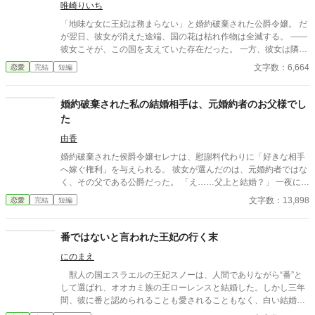
唯崎りいち
「地味な女に王妃は務まらない」と婚約破棄された公爵令嬢。 だ
が翌日、彼女が消えた途端、国の花は枯れ作物は全滅する。 ――
彼女こそが、この国を支えていた存在だった。 一方、彼女は隣国
で“氷の将軍”に溺愛されていた。 手遅れになってから縋る王子と
文字数：6,664
恋愛
完結
短編
滅びゆく国をよそに、彼女は初めての恋を知る。
婚約破棄された私の結婚相手は、元婚約者のお父様でし
た
由香
婚約破棄された侯爵令嬢セレナは、慰謝料代わりに「好きな相手
へ嫁ぐ権利」を与えられる。 彼女が選んだのは、元婚約者ではな
く、その父である公爵だった。 「え……父上と結婚？」 一夜にし
て元婚約者は義理の息子となり、立場は完全逆転。 誠実な公爵と
文字数：13,898
恋愛
完結
短編
の甘く穏やかな新婚生活と、毎日義母に頭が上がらない元婚約者
への痛快ざまぁが始まる。
番ではないと言われた王妃の行く末
にのまえ
獣人の国エスラエルの王妃スノーは、人間でありながら“番”と
して選ばれ、オオカミ族の王ローレンスと結婚した。しかし三年
間、彼に番と認められることも愛されることもなく、白い結婚の
まま冷遇され続ける。 それでも王妃として国に尽くしてきたス