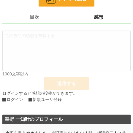
文字数
504
目次
感想
更新日時
2025.07.17 23:57
初回公開日時
2025.07.17 23:57
週間ポイント
0 pt (228,668 位)
月間ポイント
0 pt (228,668 位)
年間ポイント
0 pt (228,668 位)
累計ポイント
589 pt (214,677 位)
1000文字以内
送信する
ログインすると感想の投稿ができます。
ログイン
新規ユーザ登録
宰野 一知叶のプロフィール