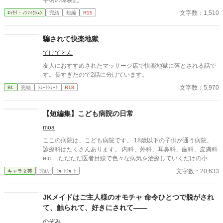
手術の体験記
文字数：1,510
ｴｯｾｲ・ﾉﾝﾌｨｸｼｮﾝ
完結
短編
R15
騙されて快楽地獄
てけてとん
友人におすすめされたマッサージ店で快楽地獄に落とされる話で
す。長すぎたので2話に分けています。
文字数：5,970
BL
完結
ｼｮｰﾄｼｮｰﾄ
R18
【短編集】こども病院の日常
moa
ここの病院は、こども病院です。 18歳以下の子供が通う病院、
診療科はたくさんあります。 内科、外科、耳鼻科、歯科、皮膚科
etc… ただただ医者目線で色々な病気を治療していくだけの小説
です。 恋愛要素などは一切ありません。 密着病院24時！的な感
文字数：20,633
キャラ文芸
完結
ｼｮｰﾄｼｮｰﾄ
じです。 人物像などは表記していない為、読者様のご想像にお任
せします。 ※泣く表現、痛い表現など嫌いな方は読むのをお控え
ください。 歯科以外の医療知識はそこまで詳しくないのですみま
JKメイドはご主人様のオモチャ 命令ひとつで脱がされ
せんがご了承ください。
て、触られて、好きにされて――
のぞみ