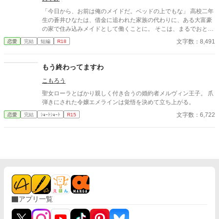
「今日から、お前は俺のメイドだ。ベッドの上でもな」 高校二年
生の蒼井ひなたは、借金に追われた家族の代わりに、ある大富豪
の家で住み込みメイドとして働くことに。 そこは、まるでおとぎ
話に出てきそうな大きな洋館。 でも、そこで待っていたのは、同
文字数：8,491
恋愛
完結
短編
R18
じ高校に通うちょっと有名な男の子――完璧だけど性格が超ドS
な御曹司、天城 蓮だった。 昼間は生徒会長、夜は…ご主人様？
しかも、彼の命令はちょっと普通じゃない。 「掃除だけじゃダメ
もう終わってますわ
だろ？ ご主人様の癒しも、メイドの大事な仕事だろ？」 手を握
こもろう
られるたび、耳元で囁かれるたび、心臓がバクバクする。 なの
に、ひなたの体はどんどん反応してしまって…。 怒ったり照れた
聖女ローラとばかり親しく付き合うの婚約者メルヴィン王子。 爪
りしながらも、次第に蓮に惹かれていくひなた。 だけど、彼には
弾きにされた令嬢エメラインは覚悟を決めて立ち上がる。
まだ知られていない秘密があって―― 「…ほんとは、ずっと前か
文字数：6,722
恋愛
完結
ｼｮｰﾄｼｮｰﾄ
R15
ら、私…」 ただのメイドなんかじゃ終わりたくない。 恋と欲望が
交差する、ちょっぴり危険な主従ラブストーリー。
アプリ一覧