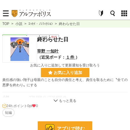
TOP
>
小説
>
ｴｯｾｲ・ﾉﾝﾌｨｸｼｮﾝ
>
終わらせた日
ｴｯｾｲ・ﾉﾝﾌｨｸｼｮﾝ
連載中
短編
R15
終わらせた日
宰野 一知叶
（近況ボード：
1 件
）
お気に入りに追加して更新通知を受け取ろう
お気に入り追加
責任感の強い翔子は母親のことも自分の責任と考え、責任を取るために〝全ての
悪夢を終わり〟にする
小説
228,668 位 / 228,668 件
24h.ポイント
0pt
0
ｴｯｾｲ・ﾉﾝﾌｨｸｼｮﾝ
8,861 位 / 8,861 件
短編
お気に入り
0
24h.ポイント
0 pt
アプリで読む