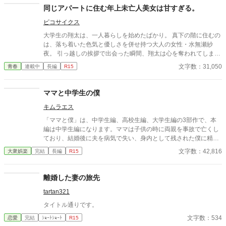
同じアパートに住む年上未亡人美女は甘すぎる。
ピコサイクス
大学生の翔太は、一人暮らしを始めたばかり。 真下の階に住むの
は、落ち着いた色気と優しさを併せ持つ大人の女性・水無瀬紗
夜。 引っ越しの挨拶で出会った瞬間、翔太は心を奪われてしま
う。 偶然にもアルバイト先のスーパーで再会した彼女は、翔太を
文字数：31,050
青春
連載中
長編
R15
すぐに採用し、温かく仕事を教えてくれる存在だった。 ある日の
仕事帰り、ふたりで過ごす時間が増えていき――そして気づけば
紗夜の部屋でご飯をご馳走になるほど親密に。 優しくて穏やかで
ママと中学生の僕
――その色気に触れるたび、翔太の心は揺れていく。 大人の女性
キムラエス
と大学生、甘くちょっぴり刺激的な同居生活（？）がはじまる。
「ママと僕」は、中学生編、高校生編、大学生編の3部作で、本
編は中学生編になります。ママは子供の時に両親を事故で亡くし
ており、結婚後に夫を病気で失い、身内として残された僕に精神
的に依存をするようになる。幼少期の「僕」はそのママの依存が
文字数：42,816
大衆娯楽
完結
長編
R15
嬉しく、素敵なママに甘える閉鎖的な生活を当たり前のことと考
える。成長し、性に目覚め始めた中学生の「僕」は自分の性もマ
マとの日常の中で処理すべきものと疑わず、ママも戸惑いながら
離婚した妻の旅先
もママに甘える「僕」に満足する。ママも僕もそうした行為が少
tartan321
なからず社会規範に反していることは理解しているが、ママとの
甘美な繋がりは解消できずに戸惑いながらも続く「ママと中学生
タイトル通りです。
の僕」の営みを描いてみました。
文字数：534
恋愛
完結
ｼｮｰﾄｼｮｰﾄ
R15