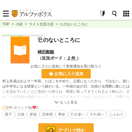
TOP
>
小説
>
ライト文芸小説
>
ヒのないところに
ライト文芸
連載中
短編
ヒのないところに
崎田毅駿
（近況ボード：
2 件
）
お気に入りに追加して更新通知を受け取ろう
お気に入り追加
村上友成はおよそ一年前、たばこをやめた。父親になったから、ではない。彼に
は中学生になる晴菜という娘がいる。一年前のあの日、出掛ける間際に家にたば
こを忘れていたことに気付いた村上は、晴菜に取ってきてくれるよう頼んだ。そ
のことが悲劇の端緒となって、今では口をきいてくれなくなるなんて、想像でき
るはずもなかった。
24h.ポイント
0pt
2
親子
父娘
家族
思春期
事故
行き違い
すれ違い
じんわり
小説
228,629 位 / 228,629 件
ライト文芸
9,591 位 / 9,591 件
アプリで読む