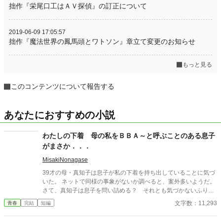
拙作『栄尾口工はＡＶ探偵』の訂正について
2019-06-09 17:05:57
拙作『魔法世界の鳳馬頭とワトソン』章立て変更のお知らせ
もっと見る
このコンテンツについて報告する
あなたにおすすめの小説
わたしの下着 母の私をＢＢＡ～と呼ぶことのある息子
がまさか．．．
MisakiNonagase
39才の母・真知子は息子が私の下着を持ち出していることに気づ
いた。 ネットで同様の事象がないか調べると、案外多いようだ。
さて、真知子は息子を問い詰める？ それとも気づかないふりを
続けてあげるか？ そのほかに外伝も綴りました。
文字数：11,293
青春
完結
短編