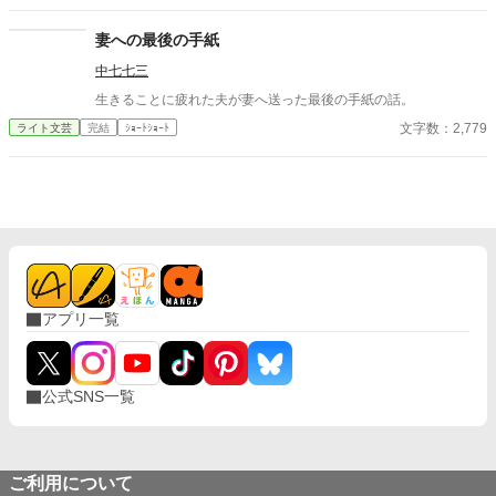
妻への最後の手紙
中七七三
生きることに疲れた夫が妻へ送った最後の手紙の話。
文字数：2,779
ライト文芸
完結
ｼｮｰﾄｼｮｰﾄ
アプリ一覧
公式SNS一覧
ご利用について