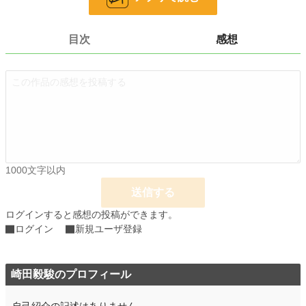
お気に入り
2
24h.ポイント
0 pt
目次
感想
文字数
4,160
更新日時
2025.05.31 19:33
初回公開日時
2025.04.30 21:03
週間ポイント
0 pt (228,629 位)
月間ポイント
0 pt (228,629 位)
1000文字以内
年間ポイント
12,171 pt (27,814 位)
送信する
累計ポイント
21,317 pt (68,945 位)
ログインすると感想の投稿ができます。
ログイン
新規ユーザ登録
崎田毅駿のプロフィール