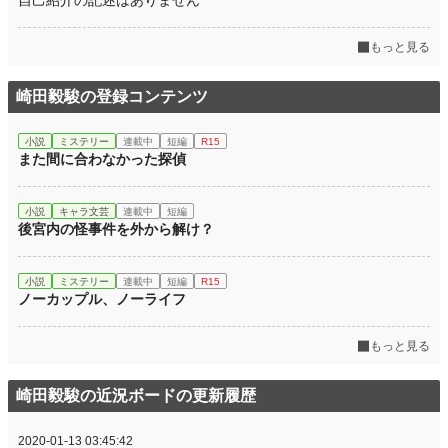
自己紹介の記述はありません
もっと見る
崎田毅駿の登録コンテンツ
小説
ミステリー
連載中
短編
R15
また間に合わなかった探偵
小説
キャラ文芸
連載中
短編
後宮内の怪事件を外から解け？
小説
ミステリー
連載中
短編
R15
ノーカップル、ノーライフ
もっと見る
崎田毅駿の近況ボードの更新履歴
2020-01-13 03:45:42