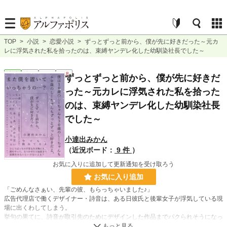
TOP
>
小説
>
恋愛小説
>
ずっとずっと前から、僕が先に好きだった～元カ
レに浮気された私を拾ったのは、束縛ヤンデレ化した幼馴染社長でした～
恋愛
完結
長編
R18
ずっとずっと前から、僕が先に好きだ
った～元カレに浮気された私を拾った
のは、束縛ヤンデレ化した幼馴染社長
でした～
小達出みかん
（近況ボード：
9 件
）
お気に入りに追加して更新通知を受け取ろう
お気に入り追加
「ごめんなさぁい、先輩の彼、もらっちゃいました♪」
広告代理店で働くデザイナー・詩音は、ある日彼氏と後輩女子が浮気している現
場に出くわしてしまう。
挙句の果てに、詩音が取引先のためにデザインした作品までパクられそうになっ
てしまう。が……