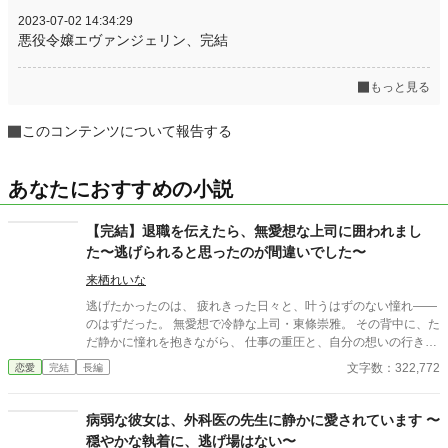
2023-07-02 14:34:29
悪役令嬢エヴァンジェリン、完結
もっと見る
このコンテンツについて報告する
あなたにおすすめの小説
【完結】退職を伝えたら、無愛想な上司に囲われまし
た〜逃げられると思ったのが間違いでした〜
来栖れいな
逃げたかったのは、 疲れきった日々と、叶うはずのない憧れ――
のはずだった。 無愛想で冷静な上司・東條崇雅。 その背中に、た
だ静かに憧れを抱きながら、 仕事の重圧と、自分の想いの行き場
に限界を感じて、私は退職を申し出た。 けれど―― そこから、彼
文字数：322,772
恋愛
完結
長編
の態度は変わり始めた。 苦手な仕事から外され、 負担を減らさ
れ、 静かに、けれど確実に囲い込まれていく私。 「辞めるのは認
めない」 そんな言葉すらないのに、 無言の圧力と、不器用な優し
病弱な彼女は、外科医の先生に静かに愛されています 〜
さが、私を縛りつけていく。 これは愛？ それともただの執着？
穏やかな執着に、逃げ場はない〜