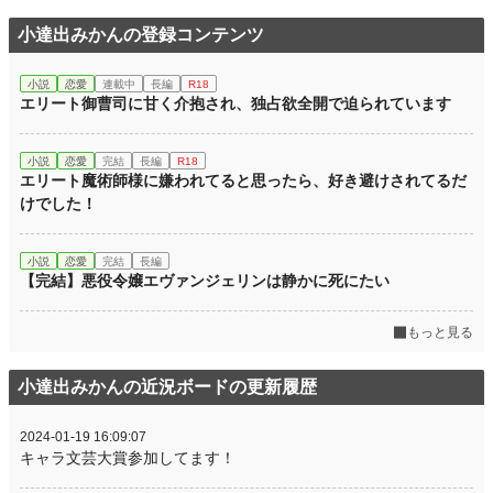
小達出みかんの登録コンテンツ
小説
恋愛
連載中
長編
R18
エリート御曹司に甘く介抱され、独占欲全開で迫られています
小説
恋愛
完結
長編
R18
エリート魔術師様に嫌われてると思ったら、好き避けされてるだ
けでした！
小説
恋愛
完結
長編
【完結】悪役令嬢エヴァンジェリンは静かに死にたい
もっと見る
小達出みかんの近況ボードの更新履歴
2024-01-19 16:09:07
キャラ文芸大賞参加してます！