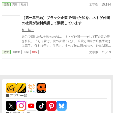
かけに月鈴の運命は大きく動き出す。 冷酷と恐れられる皇帝が、
文字数：15,184
恋愛
完結
短編
なぜか彼女だけには甘すぎて――。
（第一章完結）ブラック企業で倒れた私を、ネトゲ仲間
の社長が強制保護して溺愛しています
紅 与一
過労で倒れた私を救ったのは、 ネトゲ仲間――そしてIT企業の若
き社長。 「もう君は、僕の管理下だよ」 退院と同時に退職手続き
は完了。 住む場所も、生活も、すべて彼に囲われた。 外出制限、
健康管理、過保護な独占欲。 甘くて危険な“保護生活”の中で、 私
文字数：71,959
恋愛
連載中
長編
R15
は少しずつ彼に心を奪われていく――。 元社畜OL×執着気味の溺
愛社長 囲い込み同棲ラブストーリー。
アプリ一覧