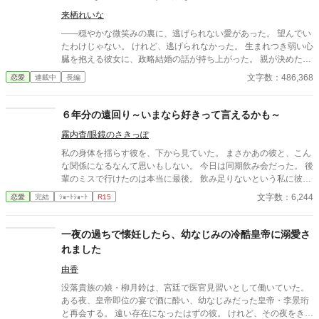
じれじれと、甘く、不器用に。 二人の距離は、静かに、でも確か
に近づいていく――。 無愛想な上司に、心ごと囲い込まれる、じ
来栖れいな
れじれ溺愛・執着オフィスラブ。 ※この物語はフィクションで
――穏やかな微笑みの裏に、逃げられない愛があった。 望んでい
す。 登場する人物・団体・名称・出来事などはすべて架空であ
たわけじゃない。 けれど、逃げられなかった。 生まれつき弱い心
り、実在のものとは一切関係ありません。
臓を抱える彼女に、政略結婚の話が持ち上がった。 親が決めた未
来なんて、受け入れられるはずがない。 無表情な彼の穏やかさ
文字数：486,368
恋愛
連載中
長編
が、余計に腹立たしかった。 それでも――彼だけは違った。 優し
さの奥に、私の知らない熱を隠していた。 形式だけのはずだった
関係は、少しずつ形を変えていく。 これは束縛？ それとも、本
６年分の遠回り～いまなら好きって言えるかも～
当の愛？ 穏やかな外科医に包まれていく、静かで深い恋の物語。
霧内杳/眼鏡のさきっぽ
※この物語はフィクションです。 登場する人物・団体・名称・出
来事などはすべて架空であり、実在のものとは一切関係ありませ
私の身体を揺らす彼を、下から見ていた。 まさかあの彼と、こん
ん。
な関係になるなんて思いもしない。 今日は同期飲み会だった。 後
輩のミスで行けたのは本当に最後。 飲み足りないという私に彼は
付き合ってくれた。 彼とは入社当時、部署は違ったが同じ仕事に
文字数：6,244
恋愛
完結
ｼｮｰﾄｼｮｰﾄ
R15
携わっていた。 きっとあの頃のわたしは、彼が好きだったんだと
思う。 けれど仕事で負けたくないなんて私のちっぽけなプライド
のせいで、その一線は越えられなかった。 でも、あれから変わっ
一夜の過ちで懐妊したら、幼なじみの冷酷皇帝に溺愛さ
た私なら……。 ****** 2021/05/29 公開 ****** 表紙 いもこは妹
れました
pixivID:11163077
由香
没落貴族の娘・柳月鈴は、宮廷で医官見習いとして働いていた。
ある夜、皇帝即位の宴で酒に酔い、幼なじみだった皇帝・李景珩
と再会する。 遠い存在になったはずの彼。 けれど、その夜をきっ