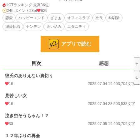
「それって、詩音さんの作品ですよね？」
HOTランキング 最高36位
取引先の社長は、なんと詩音の幼馴染・蒼汰だった！
24h.ポイント
28pt
829
泣き虫だった蒼汰は、爽やかイケメンに成長し、傷心の詩音にグイグイ迫ってく
恋愛
ハッピーエンド
ざまぁ
オフィスラブ
社長
幼馴染
る。
溺愛執着
ヤンデレ
囲い込み
エタニティ
けれどこの幼馴染、何かが変――？
「元カレの連絡先……いらないよね？ 消して。今ここで」
「僕をこんな風にしたのは……しーちゃんだよ」
アプリで読む
爽やかな顔をしているけど、中身は激重執着ヤンデレ化しており、あらゆる手を
使ってヒロインを囲い込もうとする年下ヤバヒーローと、お仕事に夢中なヒロイ
ンの、オフィスラブコメディ……です！
目次
感想
小説
22,493 位 / 229,019 件
彼氏のありえない裏切り
16
2025.07.04 19:40
3,704文字
恋愛
9,860 位 / 66,403 件
見苦しい女
お気に入り
222
16
2025.07.04 23:50
3,538文字
24h.ポイント
28 pt
泣き虫そうちゃん！？
文字数
123,044
33
2025.07.05 19:40
3,709文字
更新日時
2025.07.19 22:00
１２年ぶりの再会