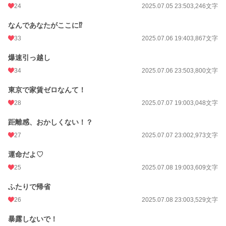
初回公開日時
2025.07.04 19:40
24
2025.07.05 23:50
3,246文字
初回完結日時
2025.07.20 01:02
なんであなたがここに⁉
週間ポイント
105 pt (33,128 位)
33
2025.07.06 19:40
3,867文字
月間ポイント
1,078 pt (23,097 位)
爆速引っ越し
34
2025.07.06 23:50
3,800文字
年間ポイント
23,263 pt (18,151 位)
累計ポイント
86,747 pt (32,979 位)
東京で家賃ゼロなんて！
28
2025.07.07 19:00
3,048文字
距離感、おかしくない！？
27
2025.07.07 23:00
2,973文字
運命だよ♡
25
2025.07.08 19:00
3,609文字
ふたりで帰省
26
2025.07.08 23:00
3,529文字
暴露しないで！