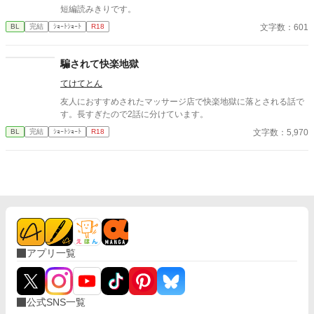
短編読みきりです。
文字数：601
BL
完結
ｼｮｰﾄｼｮｰﾄ
R18
騙されて快楽地獄
てけてとん
友人におすすめされたマッサージ店で快楽地獄に落とされる話で
す。長すぎたので2話に分けています。
文字数：5,970
BL
完結
ｼｮｰﾄｼｮｰﾄ
R18
アプリ一覧
公式SNS一覧