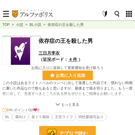
TOP
>
小説
>
BL小説
>
依存症の王を殺した男
BL
完結
長編
R18
依存症の王を殺した男
三日月李衣
（近況ボード：
4 件
）
お気に入りに追加して更新通知を受け取ろう
お気に入り追加
この小説はあるライトノベルのコンペに出して落選した作品です。慣れない時期
に書いた作品なので粗もあると思いますが、最後まで描き切りました。もう一度
世に出して、見直すべきところがある所をぜひともご指摘をお願いします。
小説
228,848 位 / 228,848 件
24h.ポイント
0pt
0
BL
腐向け
昼ドラ風味
王宮ライフ
同性愛描写あり
BL
31,440 位 / 31,440 件
お気に入り
6
アプリで読む