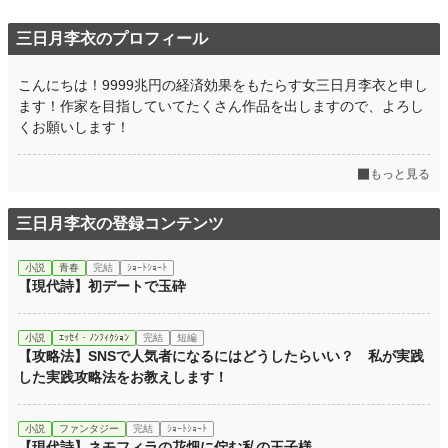
三日月李衣のプロフィール
こんにちは！9999兆円の経済効果をもたらす女三日月李衣と申し
ます！作家を目指していてたくさん作品を出しますので、よろし
くお願いします！
もっと見る
三日月李衣の登録コンテンツ
小説
青春
完結
ｼｮｰﾄｼｮｰﾄ
【現代詩】初デートで玉砕
小説
ｴｯｾｲ・ﾉﾝﾌｨｸｼｮﾝ
完結
短編
【攻略法】SNSで人気者になるにはどうしたらいい？ 私が実践
した実践攻略法をお教えします！
小説
ファンタジー
完結
ｼｮｰﾄｼｮｰﾄ
【現代詩】ネモフィラの花畑に佇む私の王子様