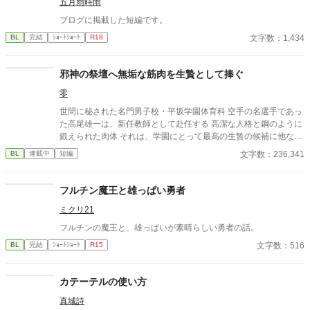
五月雨時雨
ブログに掲載した短編です。
文字数：1,434
BL
完結
ｼｮｰﾄｼｮｰﾄ
R18
邪神の祭壇へ無垢な筋肉を生贄として捧ぐ
零
世間に秘された名門男子校・平坂学園体育科 空手の名選手であっ
た高尾雄一は、新任教師として赴任する 高潔な人格と鋼のように
鍛えられた肉体 それは、学園にとって最高の生贄の候補に他なら
なかった 至高の筋肉を持つ、精神を削られ意志をなくした青年を
文字数：236,341
BL
連載中
短編
太古の神に捧げるため、“水”、“風”、“土”の信奉者達が暗躍する 意
志をなくし筋肉の操り人形と化した“デク” 消える教師 山奥の男子
校で繰り広げられるダークファンタジー
フルチン魔王と雄っぱい勇者
ミクリ21
フルチンの魔王と、雄っぱいが素晴らしい勇者の話。
文字数：516
BL
完結
ｼｮｰﾄｼｮｰﾄ
R15
カテーテルの使い方
真城詩