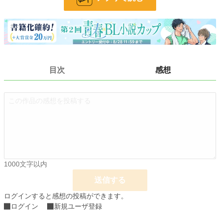
24h.ポイント
0 pt
文字数
78,046
更新日時
2020.03.22 23:36
初回公開日時
2020.03.22 23:36
目次
感想
初回完結日時
2020.03.22 23:36
週間ポイント
0 pt (228,848 位)
月間ポイント
0 pt (228,848 位)
年間ポイント
196 pt (126,236 位)
累計ポイント
6,234 pt (116,533 位)
1000文字以内
送信する
ログインすると感想の投稿ができます。
ログイン
新規ユーザ登録