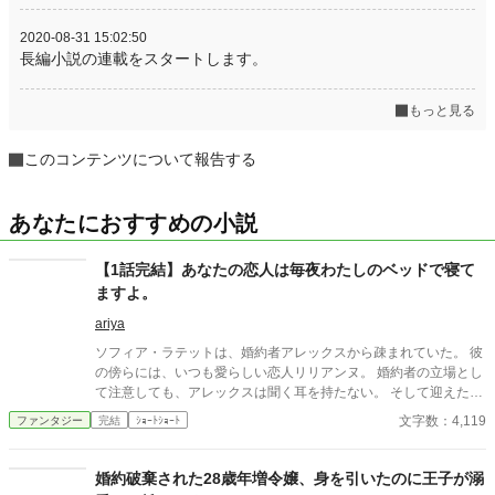
2020-08-31 15:02:50
長編小説の連載をスタートします。
もっと見る
このコンテンツについて報告する
あなたにおすすめの小説
【1話完結】あなたの恋人は毎夜わたしのベッドで寝て
ますよ。
ariya
ソフィア・ラテットは、婚約者アレックスから疎まれていた。 彼
の傍らには、いつも愛らしい恋人リリアンヌ。 婚約者の立場とし
て注意しても、アレックスは聞く耳を持たない。 そして迎えた学
園卒業パーティー。 ソフィアは公衆の面前で婚約破棄を言い渡さ
文字数：4,119
ファンタジー
完結
ｼｮｰﾄｼｮｰﾄ
れる。 ガッツポーズを決めるリリアンヌ。 そのままアレックスに
飛び込むかと思いきや―― 彼女が抱きついた先は、ソフィアだっ
た。
婚約破棄された28歳年増令嬢、身を引いたのに王子が溺