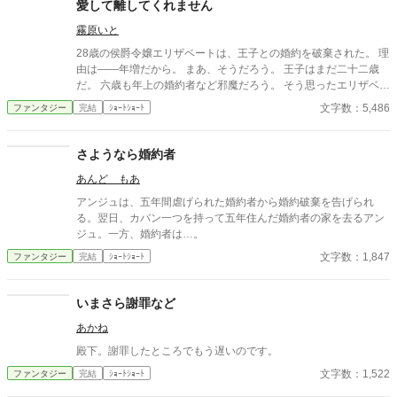
愛して離してくれません
霧原いと
28歳の侯爵令嬢エリザベートは、王子との婚約を破棄された。 理
由は――年増だから。 まあ、そうだろう。 王子はまだ二十二歳
だ。 六歳も年上の婚約者など邪魔だろう。 そう思ったエリザベー
トは、あっさり身を引くことにした。 ところが。 「エリザベー
文字数：5,486
ファンタジー
完結
ｼｮｰﾄｼｮｰﾄ
ト！ 逃げるな！」 なぜか婚約破棄した本人である王子が、全力
で追いかけてくるのである。 「殿下、婚約破棄したのは殿下です
よね？」 「そうだ！」 「ではなぜ追いかけてくるのですか」
さようなら婚約者
「好きだからだ！」 「最初からそう言ってください！」 婚約破棄
あんど もあ
された年増令嬢と、溺愛王子のギャグ気味ラブコメ。
アンジュは、五年間虐げられた婚約者から婚約破棄を告げられ
る。翌日、カバン一つを持って五年住んだ婚約者の家を去るアン
ジュ。一方、婚約者は…。
文字数：1,847
ファンタジー
完結
ｼｮｰﾄｼｮｰﾄ
いまさら謝罪など
あかね
殿下。謝罪したところでもう遅いのです。
文字数：1,522
ファンタジー
完結
ｼｮｰﾄｼｮｰﾄ