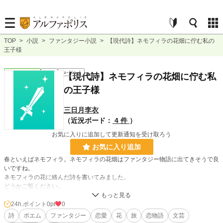
TOP
>
小説
>
ファンタジー小説
>
【現代詩】ネモフィラの花畑に佇む私の
王子様
ファンタジー
完結
ｼｮｰﾄｼｮｰﾄ
【現代詩】ネモフィラの花畑に佇む私
の王子様
三日月李衣
（近況ボード：
4 件
）
お気に入りに追加して更新通知を受け取ろう
お気に入り追加
春といえばネモフィラ。ネモフィラの花畑はファンタジー物語に出てきそうで良
いですね。
ネモフィラの花に絡んだ詩を書いてみました。
どうかご覧ください。
24h.ポイント
0pt
0
小説
228,850 位 / 228,850 件
詩
ポエム
ファンタジー
恋愛
花
旅
恋物語
文芸