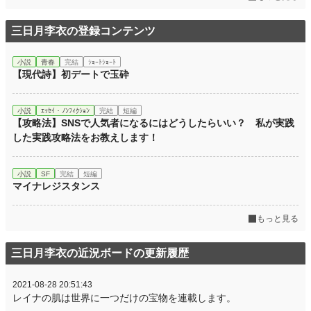
三日月李衣の登録コンテンツ
小説
青春
完結
ｼｮｰﾄｼｮｰﾄ
【現代詩】初デートで玉砕
小説
ｴｯｾｲ・ﾉﾝﾌｨｸｼｮﾝ
完結
短編
【攻略法】SNSで人気者になるにはどうしたらいい？ 私が実践
した実践攻略法をお教えします！
小説
SF
完結
短編
マイナレジスタンス
もっと見る
三日月李衣の近況ボードの更新履歴
2021-08-28 20:51:43
レイナの肌は世界に一つだけの宝物を連載します。