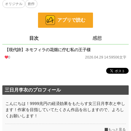
ファンタジー
53,334 位 / 53,334 件
オリジナル
創作
お気に入り
0
アプリで読む
24h.ポイント
0 pt
文字数
506
目次
感想
更新日時
2026.04.29 14:59
【現代詩】ネモフィラの花畑に佇む私の王子様
初回公開日時
2026.04.29 14:59
0
2026.04.29 14:59
506文字
初回完結日時
2026.04.29 14:59
週間ポイント
0 pt (228,850 位)
月間ポイント
7 pt (116,421 位)
三日月李衣のプロフィール
年間ポイント
433 pt (106,736 位)
こんにちは！9999兆円の経済効果をもたらす女三日月李衣と申し
累計ポイント
433 pt (221,660 位)
ます！作家を目指していてたくさん作品を出しますので、よろし
くお願いします！
もっと見る