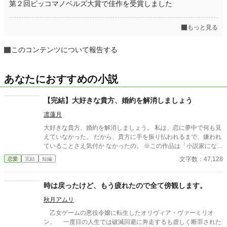
第２回ピッコマノベルズ大賞で佳作を受賞しました
もっと見る
このコンテンツについて報告する
あなたにおすすめの小説
【完結】大好きな貴方、婚約を解消しましょう
凛蓮月
大好きな貴方、婚約を解消しましょう。 私は、恋に夢中で何も見
えていなかった。 だから、貴方に手を振り払われるまで、嫌われ
ていることさえ気付か なかったの。 ※この作品は「小説家になろ
う」内の「名も無き恋の物語【短編集】」「君と甘い一日を」よ
文字数：47,128
恋愛
完結
短編
り抜粋したものです。 2022/9/5 隣国の王太子の話【王太子は、婚
約者の愛を得られるか】完結しました。 お見かけの際はよろしく
お願いしますm(_ _ )m
時は戻ったけど、もう疲れたので全て傍観します。
秋月アムリ
乙女ゲームの悪役令嬢に転生したオリヴィア・ヴァーミリオ
ン。 一度目の人生では破滅回避に奔走するも虚しく断罪された