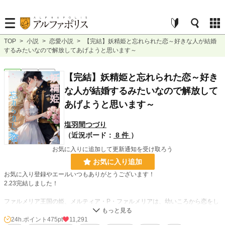
TOP
>
小説
>
恋愛小説
>
【完結】妖精姫と忘れられた恋～好きな人が結婚
するみたいなので解放してあげようと思います～
恋愛
完結
長編
【完結】妖精姫と忘れられた恋～好き
な人が結婚するみたいなので解放して
あげようと思います～
塩羽間つづり
（近況ボード：
8 件
）
お気に入りに追加して更新通知を受け取ろう
お気に入り追加
お気に入り登録やエールいつもありがとうございます！
2.23完結しました！
ファルメリア王国の姫、メルティア・P・ファルメリアは、幼いころから恋をし
ていた。
相手は幼馴染ジーク・フォン・ランスト。
24h.ポイント
475pt
11,291