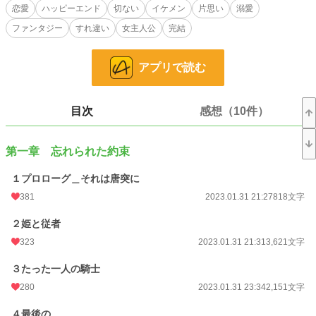
ローズの称号を賜る名門一族の次男だった。
恋愛
ハッピーエンド
切ない
イケメン
片思い
溺愛
ファンタジー
すれ違い
女主人公
完結
幼いころの約束を信じ、いつかジークと結ばれると思っていたメルティアだが、
ジークが結婚すると知り、メルティアの生活は一変する。
好きになってもらえるように慣れないお化粧をしたり、着飾ったりしてみたけれ
アプリで読む
ど反応はいまいち。
そしてだんだんと、メルティアは恋の邪魔をしているのは自分なのではないかと
思いあたる。
目次
感想（10件）
それに気づいてから、メルティアはジークの幸せのためにジーク離れをはじめる
のだが、思っていたようにはいかなくて……？
第一章 忘れられた約束
１プロローグ＿それは唐突に
妖精が見えるお姫様と近衛騎士のすれ違う恋のお話
381
2023.01.31 21:27
818文字
切なめ恋愛ファンタジー
２姫と従者
小説
2,867 位 / 228,608 件
323
2023.01.31 21:31
3,621文字
恋愛
1,564 位 / 66,317 件
３たった一人の騎士
280
2023.01.31 23:34
2,151文字
お気に入り
2,145
24h.ポイント
475 pt
４最後の