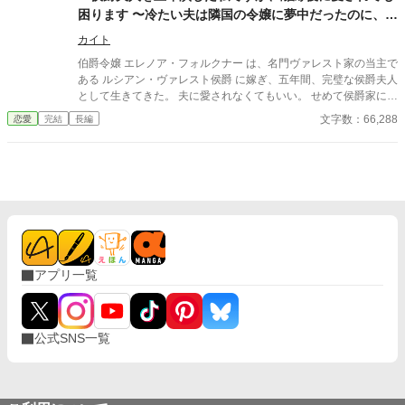
た。 まさかそれが、こんなことになるなんて！ 目が覚めると『ア
困ります 〜冷たい夫は隣国の令嬢に夢中だったのに、今
ンブル』になっていたシャノン。 猫の姿に向けられる夫からの愛
さら執着されてももう遅いです〜』
情。 夫ロシェの“本当の姿”を垣間見たシャノンは……？ ＊ ＊
カイト
＊ 他のサイトにも投稿しています。
伯爵令嬢 エレノア・フォルクナー は、名門ヴァレスト家の当主で
ある ルシアン・ヴァレスト侯爵 に嫁ぎ、五年間、完璧な侯爵夫人
として生きてきた。 夫に愛されなくてもいい。 せめて侯爵家にふ
さわしい妻であろう——そう自分に言い聞かせながら。 ルシアン
文字数：66,288
恋愛
完結
長編
はいつも冷静で無口だった。 優しい言葉をかけられたことも、名
前を呼ばれたことすら、ほとんどない。 それでもエレノアは、彼
の隣に立つため努力し続けた。 だが、隣国から美貌の公爵令嬢 ヴ
ィオレット・エヴァンズ が訪れてから、すべてが変わる。 社交界
で注目を集めるヴィオレットに、ルシアンの視線は奪われた。 二
人の親しげな様子に、周囲は囁き始める。 ——侯爵様が愛してい
るのは、侯爵夫人ではない。 嫉妬も、悲しみも、悔しさも。 エレ
ノアはすべて飲み込み、微笑み続けた。 だが、心が完全に擦り切
れた五年目の冬。 彼女はついに決断する。 「離縁してください、
アプリ一覧
ルシアン様」 差し出した離縁届に、ルシアンは一切引き留めるこ
となく署名した。 これで終わり。 もう、期待しなくていい。 そ
う思って王都を去ろうとした、その翌朝—— 「エレノア、待
て！」 背後から響いたのは、五年間、一度も聞いたことのない
公式SNS一覧
声。 初めて、彼が自分の名前を呼んだのだ。 「……愛している。
君を失って、ようやく気づいた」 今さらそんなことを言われて
も、もう遅い。 これは、愛されない妻をやめた侯爵夫人が、自分
の人生を取り戻していく物語。 そして、手放して初めて愛に気づ