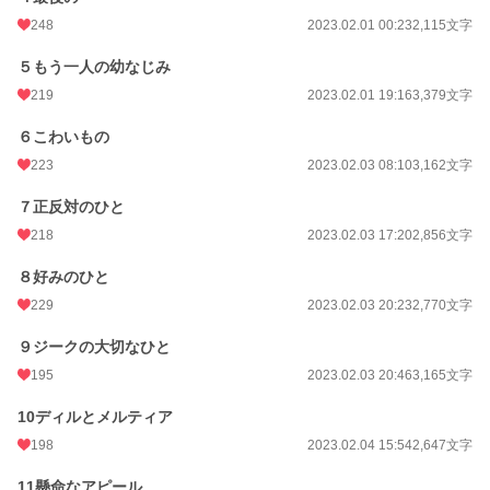
248
2023.02.01 00:23
2,115文字
文字数
148,269
５もう一人の幼なじみ
更新日時
2023.02.24 21:21
219
2023.02.01 19:16
3,379文字
初回公開日時
2023.01.31 21:27
６こわいもの
初回完結日時
2023.02.23 19:45
223
2023.02.03 08:10
3,162文字
週間ポイント
2,299 pt (4,270 位)
７正反対のひと
月間ポイント
12,536 pt (3,682 位)
218
2023.02.03 17:20
2,856文字
年間ポイント
224,945 pt (2,748 位)
８好みのひと
累計ポイント
851,672 pt (6,743 位)
229
2023.02.03 20:23
2,770文字
９ジークの大切なひと
195
2023.02.03 20:46
3,165文字
10ディルとメルティア
198
2023.02.04 15:54
2,647文字
11懸命なアピール