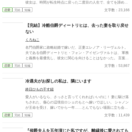
彼女は、時間が転生時点に戻った二度目の人生で、全てを諦めて
いた。 もう疲れた。どうせ無駄なら、せめて断罪の日まで穏や
文字数：23,166
恋愛
完結
短編
かに眠って過ごしたい──そう願い、積極的に引きこもり傍観を決
め込むオリヴィア。 だが、一周目では冷淡だったはずの婚約
者・セドリック王子が、なぜか彼女に献身的な優しさを見せ、
【完結】冷酷伯爵ディートリヒは、去った妻を取り戻せ
「今度こそ、私が君を守る」と誓うのだ。 運命に抗う気力さえ
ない
失った令嬢が、思いがけない波乱に巻き込まれていく。全てを諦
めたはずの人生で、彼女を待ち受ける未来とは──
くろねこ
名門伯爵家に政略結婚で嫁いだ、正妻エレノア・リーヴェルト。
夫である伯爵ディートリヒ・フォン・アイゼンヴァルトは、 軍務
と義務を最優先し、彼女に関心を向けることはなかった。 言葉
も、視線も、愛情も与えられない日々。それでも伯爵夫人として
文字数：53,867
恋愛
完結
短編
尽くし続けたエレノアは、ある一言をきっかけに、静かに伯爵家
を去る決意をする。 ――そして初めて、夫は気づく。 自分がどれ
ほど多くのものを、彼女から与えられていたのかを。 一方、エレ
冷遇夫がお探しの私は、隣にいます
ノアは新たな地でその才覚と人柄を評価され、 「必要とされる存
終日ひもの干す紐
在」として歩き始めていた。 去った妻を想い、今さら後悔する冷
酷伯爵。前を向いて生きる正妻令嬢。 これは、失ってから愛に気
愛人がいるなら、さっさと言ってくれればいいのに！ 妻に駆け落
づいた男と、 二度と戻らないかもしれない夫婦の物語。 ――今さ
ちされた、傷心の辺境伯ロシェのもとへ嫁いでほしい。 シャノン
ら、遅いのです。
が王命を受け、嫁いでから一年……とんでもない場面に立ち会っ
てしまう。 「サフィール……またそんなふうに僕を見つめて、か
文字数：11,439
恋愛
完結
短編
わいいね」 シャノンには冷たいの夫の、甘ったるい囁き。 扉の向
こうの、不貞行為。 これまでの我慢も苦労も全て無駄になり、
沸々と湧き上がる怒りを、ロシェの愛猫『アンブル』に愚痴っ
『侯爵夫人を五年演じた私ですが、離縁後に愛されても