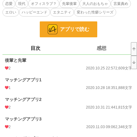
結城加奈子は彼氏に言えない欲望の熱を埋めるべく、マッチングアプリを始め
恋愛
現代
オフィスラブ？
先輩後輩
大人のおもちゃ
言葉責め
た。
エロい
ハッピーエンド
エタニティ
変わった性癖シリーズ
性癖が合う男性を見つけた加奈子は、マッチングした彼に会うことにする。
約束の日、待ち合わせ場所に現れたのは会社の後輩の岩田晴人だった。
アプリで読む
仕事ではクールぶっているが、実際はドＭな加奈子。そんな性癖を知っている晴
人はトコトン加奈子を責め立てる。晴人もまた、一晩で何回もイける加奈子との
プレイにハマっていく。
目次
感想
後輩と先輩
おもちゃでクリトリスでしかイけなかった加奈子だが、晴人に膣内を開発をさ
れ、ナカイきを覚える頃にはおもちゃだけではイけない体になっていた…。
2
2020.10.25 22:57
2,609文字
マッチングアプリ1
体の関係から始まる恋愛を書きたいと思います。
1
2020.10.28 18:35
1,888文字
マッチングアプリ2
ムーンライトノベルズ様にも掲載中です。
2
2020.10.31 21:44
1,815文字
マッチングアプリ3
2
2020.11.03 09:06
2,346文字