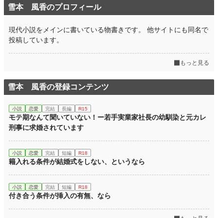
雪本 風香のプロフィール
現代小説をメインに書いている物書きです。 他サイトにも同名で
投稿しています。
もっと見る
雪本 風香の登録コンテンツ
小説
恋愛
完結
長編
R15
モテ期なんて聞いていない！ー若手実業家社長の幼馴染と元カレ
刑事に求婚されています
小説
恋愛
完結
短編
R18
籍入れる条件が結婚式をしない、というなら
小説
恋愛
完結
短編
R18
付き合う条件が挿入の有無、なら