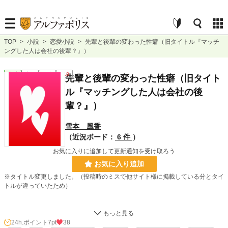
TOP
>
小説
>
恋愛小説
>
先輩と後輩の変わった性癖（旧タイトル『マッチ
ングした人は会社の後輩？』）
恋愛
完結
長編
R18
先輩と後輩の変わった性癖（旧タイト
ル『マッチングした人は会社の後
輩？』）
雪本 風香
（近況ボード：
6 件
）
お気に入りに追加して更新通知を受け取ろう
お気に入り追加
※タイトル変更しました。（投稿時のミスで他サイト様に掲載している分とタイ
トルが違っていたため）
オトナのおもちゃを使って犯されたい…
24h.ポイント
7pt
38