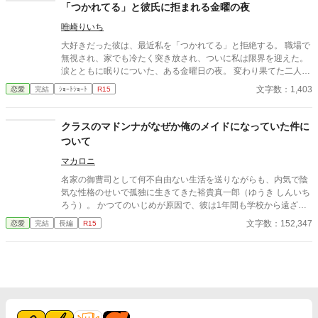
「つかれてる」と彼氏に拒まれる金曜の夜
唯崎りいち
大好きだった彼は、最近私を「つかれてる」と拒絶する。 職場で
無視され、家でも冷たく突き放され、ついに私は限界を迎えた。
涙とともに眠りについた、ある金曜日の夜。 変わり果てた二人の
関係は、予想もしない結末を迎える。
文字数：1,403
恋愛
完結
ｼｮｰﾄｼｮｰﾄ
R15
クラスのマドンナがなぜか俺のメイドになっていた件に
ついて
マカロニ
名家の御曹司として何不自由ない生活を送りながらも、内気で陰
気な性格のせいで孤独に生きてきた裕貴真一郎（ゆうき しんいち
ろう）。 かつてのいじめが原因で、彼は1年間も学校から遠ざか
っていた。 しかし、久しぶりに登校したその日――彼は運命の出
文字数：152,347
恋愛
完結
長編
R15
会いを果たす。 現れたのは、まるで絵から飛び出してきたかのよ
うな美少女。 その瞳にはどこかミステリアスな輝きが宿り、真一
郎の心をかき乱していく。 「今日から私、あなたのメイドになり
ます！」 なんと彼女は、突然メイドとして彼の家で働くこと
に！？ 謎めいた美少女と陰キャ御曹司の、予測不能な主従ラブコ
メが幕を開ける！ カクヨム、小説家になろうの方でも連載してい
ます！