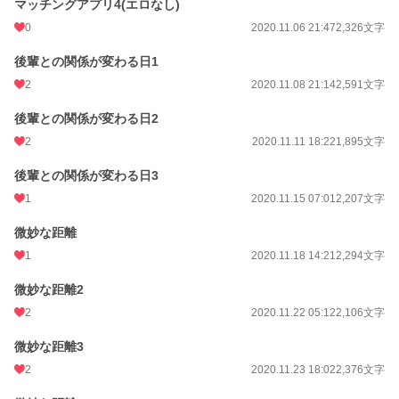
マッチングアプリ4(エロなし)
0
2020.11.06 21:47
2,326文字
小説
37,165 位 / 228,645 件
後輩との関係が変わる日1
恋愛
16,253 位 / 66,332 件
2
2020.11.08 21:14
2,591文字
お気に入り
303
後輩との関係が変わる日2
24h.ポイント
7 pt
2
2020.11.11 18:22
1,895文字
文字数
72,816
後輩との関係が変わる日3
1
2020.11.15 07:01
2,207文字
更新日時
2020.12.21 06:56
微妙な距離
初回公開日時
2020.10.25 22:57
1
2020.11.18 14:21
2,294文字
初回完結日時
2020.12.16 02:04
微妙な距離2
週間ポイント
147 pt (28,818 位)
2
2020.11.22 05:12
2,106文字
月間ポイント
695 pt (29,475 位)
微妙な距離3
年間ポイント
13,788 pt (25,652 位)
2
2020.11.23 18:02
2,376文字
累計ポイント
238,228 pt (17,850 位)