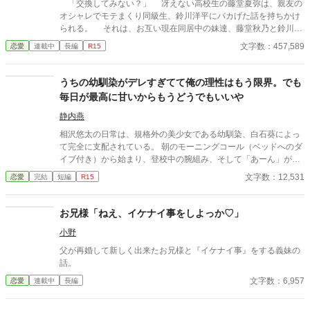
「交換してみない？」 冴えない高校生の藤堂夏弥は、親友の
オシャレでモテまくり同級生、鈴川洋平にバカげた話を持ちかけ
られる。 それは、お互い現在同居中の妹達、藤堂秋乃と鈴川美
咲を交換して生活しようというものだった。 鈴川美咲は、美男
文字数：457,589
恋愛
連載中
長編
R15
子の洋平に勝るとも劣らない美少女なのだけれど、男子に嫌悪感
を示し、夏弥とも形式的な会話しかしなかった。 冴えない男子
と冷めがちな女子の距離感が、二人暮らしのなかで徐々に変わっ
うちの幼馴染がデレすぎてて俺の理性はもう限界。でも
ていく。 そんなラブコメディです。
毎日が最高に甘いからもうどうでもいいや
静内燕
相沢悠太の日常は、規格外の美少女である幼馴染、白石葵によっ
て完全に支配されている。 朝のモーニングコール（ベッドへのダ
イブ付き）から始まり、登校中の腕組み、そして「あーん」が義
務付けられた手作り弁当。誰もが羨むラブラブっぷりだが、悠太
文字数：12,531
恋愛
完結
短編
R15
はこれを「家族愛」だと頑なに誤解（無視）している。 「ゆーた
は私の運命の相手なんだもん！」と、葵のデレデレは今日も過剰
の一途。周囲の冷やかしや、葵を狙う男子生徒のプレッシャーが
お兄様「ねえ、イケナイ事をしよっか♡」
高まる中、悠太の**「幼馴染フィルター」**はついに限界を迎え
小野
る。 この溺愛っぷり、いつまで「家族」で通せるのか？ 甘すぎる
日常が、悠太の鈍感な理性を溶かし尽くす――最初からクライマ
父が再婚して新しく出来たお兄様と『イケナイ事』をする義妹の
ックスの、超高濃度イチャイチャ・ラブコメ、開幕！
話。
文字数：6,957
恋愛
連載中
長編