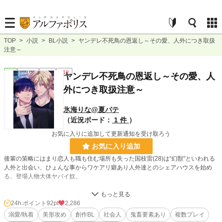
TOP
>
小説
>
BL小説
>
ヤンデレ不死鳥の恩返し～その愛、人外につき取扱
注意～
BL
連載中
長編
R18
ヤンデレ不死鳥の恩返し～その愛、人
外につき取扱注意～
氷海りな@夏バテ
（近況ボード：
1 件
）
お気に入りに追加して更新通知を受け取ろう
お気に入り追加
後輩の策略にはまり恋人も職も住む場所も失った国枝雷(28)は“幻獣"といわれる
人外と出会い、ひょんな事からワケアリ癖あり人外達とのシェアハウスを始め
る。登場人物大体ヤバイ奴。
#人外×人 #強気受け #ヤクザ #不死身 #荒事多め
24h.ポイント
92pt
2,286
※火、木、土日投稿予定🆕️
溺愛/執着
美形攻め
創作BL
社会人
鬼畜要素あり
複数プレイ