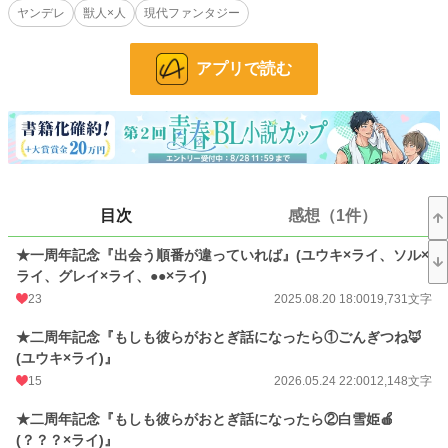
ヤンデレ
獣人×人
現代ファンタジー
※巻き込まれ主人公だけど全然可憐じゃない。わりと男らしい。腕っぷしも強
い。でも人外相手は手に終えない(流石に)
※タイトルに★が付いてるとイチャイチャ注意。
アプリで読む
※2026年、また荒れます。主人公、強く生きて…。
2025.7 10000View突破感謝✨
2025.12 20000View突破感謝✨
2026.6 30000View突破(*･ω･)*_ _)✨
小説
10,986 位 / 228,744 件
目次
感想（1件）
BL
2,371 位 / 31,416 件
★一周年記念『出会う順番が違っていれば』(ユウキ×ライ、ソル×
お気に入り
92
ライ、グレイ×ライ、●●×ライ)
24h.ポイント
92 pt
23
2025.08.20 18:00
19,731文字
文字数
1,048,363
★二周年記念『もしも彼らがおとぎ話になったら①ごんぎつね🦊
(ユウキ×ライ)』
更新日時
2026.08.06 20:00
15
2026.05.24 22:00
12,148文字
初回公開日時
2024.05.22 22:30
★二周年記念『もしも彼らがおとぎ話になったら②白雪姫🍎
週間ポイント
1,022 pt (8,821 位)
(？？？×ライ)』