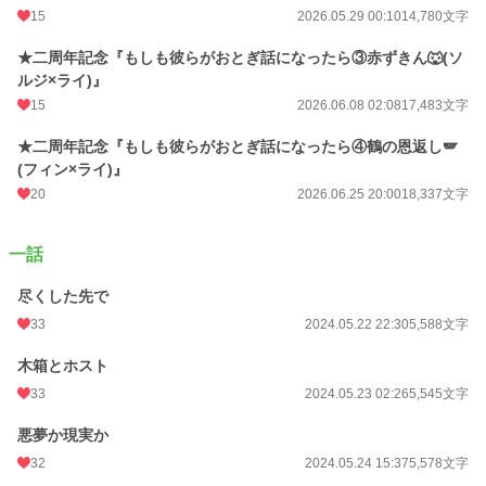
15
2026.05.29 00:10
14,780文字
月間ポイント
5,702 pt (7,555 位)
★二周年記念『もしも彼らがおとぎ話になったら③赤ずきん🐺(ソ
年間ポイント
66,259 pt (8,408 位)
ルジ×ライ)』
累計ポイント
117,175 pt (27,695 位)
15
2026.06.08 02:08
17,483文字
★二周年記念『もしも彼らがおとぎ話になったら④鶴の恩返し🪽
(フィン×ライ)』
20
2026.06.25 20:00
18,337文字
一話
尽くした先で
33
2024.05.22 22:30
5,588文字
木箱とホスト
33
2024.05.23 02:26
5,545文字
悪夢か現実か
32
2024.05.24 15:37
5,578文字