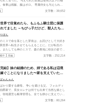
られて育った。 与えられた部屋は使用人以下の物
だっこぉ……」 ​気づけば、私の膝の上はふかふ
、食事は残飯、服はボロ。 専属侍女も与えられ
の獣の公爵令息の定位置に。 完璧な管理を目指し
、家の運営や帳簿管理まで押し付けられ、 失敗す
文字数：39,652
編
はずが、今日も彼にべったり甘やかされる、癒やし
ば鞭打ち――それが彼女の日常だった。 そんなあ
溺愛の（ちょっと困った）スローライフが幕を開け
日、世間体のためだけに同行させられた夜会で、
。
レナは公爵家の跡取りレオンと出会う。 「あなた
異世界で目覚めたら、もふもふ騎士団に保護
瞳は、こんな場所に閉じ込めていいものではない」
されてました ～ちびっ子だけど、獣人たちの
はセレナの知性と静かな強さに一瞬で心を奪われ、
平穏のためお世話係がんばります！！～
女の境遇を知ると激怒し、家族の前で堂々と求婚す
りぽん
セレナは初めて“人として扱
のミスで命を落とした芽依は、お詫びとして大好き
れ”、 広い部屋、美味しい食事、優しい侍女たちに
異世界へ転生させてもらえることに。だが転生の
まれ、 独学で身につけた知識を活かして家の運営
、またしても神のミスで、森の奥地に幼女の姿で送
躍。 栄養と愛情を取り戻したセレナは、 誰
れてしまい。転生の反動で眠っていた瞳は、気づか
文字数：252,214
載中
長編
が振り返るほどの美しさを開花させ、 社交界で注
いうちに魔獣たちに囲まれてしまう。 しかしそん
れる存在となる。 一方、セレナを失った伯爵家
危機的状況の中、森を巡回していた、獣人だけで構
、 彼女の能力なしでは立ち行かず、 ゆっくりと没
された獣騎士団が駆け付けてくれ、芽依はどうにか
【完結】妹の結婚のため、姉である私は辺境
ていくのだった――。 虐げられた令嬢が、公爵
の窮地を切り抜けることができたのだった。 やが
へ嫁ぐことになりました〜家を支えていたの
愛と自分の才能で幸せを掴む逆転物語。
目を覚ました芽依は、初めは混乱したものの、すぐ
は私だったようです〜
現状を受け入れ。またその後、同じ種族の人間側で
ばゎんゎん
護する案も出たが、ある事情により、芽依はそのま
かり愛する継母。 争いを避ける父。 フォルディ
獣騎士団の宿舎で暮らすことに。 そこで芽依は、
伯爵家で、長女エレナは何でも出来て当然な娘とし
けてくれた獣騎士たちに恩を返すため、そして日々
、領地運営も帳簿管理も、全てを静かに支えてい
しい任務に向かう獣人たちが少しでも平穏に過ごせ
来はエレナへの縁談だった侯
文字数：80,264
編
ようにと、お世話係を買って出る。 そんな芽依
家との婚約は、妹へ譲られることになる。 代わり
、当初は不安だった獣人たちだったが、元気で明る