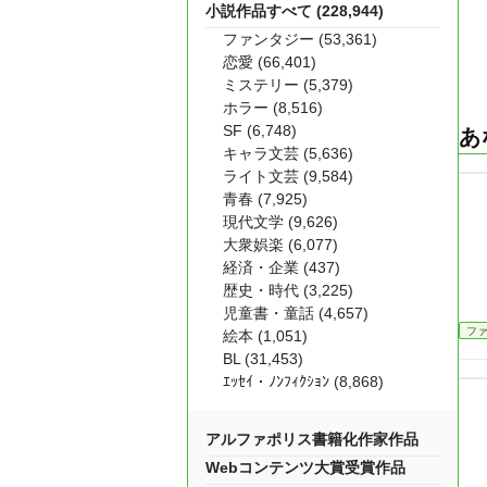
小説作品すべて (228,944)
ファンタジー (53,361)
恋愛 (66,401)
ミステリー (5,379)
ホラー (8,516)
SF (6,748)
あ
キャラ文芸 (5,636)
ライト文芸 (9,584)
青春 (7,925)
現代文学 (9,626)
大衆娯楽 (6,077)
経済・企業 (437)
歴史・時代 (3,225)
児童書・童話 (4,657)
フ
絵本 (1,051)
BL (31,453)
ｴｯｾｲ・ﾉﾝﾌｨｸｼｮﾝ (8,868)
アルファポリス書籍化作家作品
Webコンテンツ大賞受賞作品