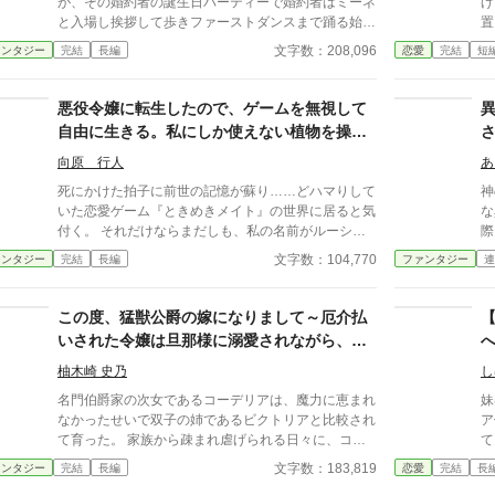
が、その婚約者の誕生日パーティーで婚約者はミーネ
げ
カクヨム、エブリスタ 2022/06/22……完結 2022/03/
ん、
と入場し挨拶して歩きファーストダンスまで踊る始
置
26……アルファポリス、HOT女性向け 11位 2022/0
か
末。国王と王妃に謝られ、贈り物も準備されていると
ず
文字数：208,096
ァンタジー
完結
長編
恋愛
完結
短
3/19……小説家になろう、異世界転生／転移（ファン
た
宥められるが、その贈り物のドレスまでミーネが着て
れ
タジー）日間 26位 2022/03/18……エブリスタ、ト
と
いた。リリーは怒ってワインボトルを持ち、美しいド
る
レンド（ファンタジー）1位
る
レスをワイン色に染め上げるが、ミーネもリリーのド
セ
悪役令嬢に転生したので、ゲームを無視して
レスの裾を踏みつけ、ワインボトルからボトボトと頭
の
自由に生きる。私にしか使えない植物を操る
から濡らされた。相手は子爵令嬢、リリーは伯爵令
彼
魔法で、食べ物の心配は無いのでスローライ
嬢、位の違いに国王も黙ってはいられない。婚約者は
彼
向原 行人
あ
フを満喫します。
それでも、リリーの肩を持たず、リリーは国王に婚約
る。 嫁ぎ先の公爵家で、
死にかけた拍子に前世の記憶が蘇り……どハマりして
神
破棄をして欲しいと直訴する。それ受け入れられ、リ
わ
いた恋愛ゲーム『ときめきメイト』の世界に居ると気
な
リーは清々した。婚約破棄が完全に決まった後、リリ
囲
付く。 それだけならまだしも、私の名前がルーシー
際
ーは深夜に家を飛び出し笛を吹く。会いたかったビエ
でも大活
って、思いっきり悪役令嬢じゃない！ しかもルーシ
ら
文字数：104,770
ァンタジー
完結
長編
ファンタジー
連
ントに会えた。過ごすうちもっと好きになる。必死で
も
ーは魔法学園卒業後に、誰とも結ばれる事なく、辺境
な
練習した飛行魔法とささやかな攻撃魔法を身につけ、
目さ
に飛ばされて孤独な上に苦労する事が分かっている。
な
リリーは今度は自分からビエントに会いに行こうと家
は
……あ、だったら、辺境に飛ばされた後、苦労せずに
成
この度、猛獣公爵の嫁になりまして～厄介払
出をして旅を始めた。旅の途中の魔物の森で魔物に襲
落し
生きていけるスキルを学園に居る内に習得しておけば
こ
いされた令嬢は旦那様に溺愛されながら、も
われ、リリーは自分の未熟さに気付き、国営の騎士団
の
良いじゃない。 魔法学園で起こる恋愛イベントを全
て
に入り、魔物狩りを始めた。最終目的はダンジョンの
ふもふ達と楽しくモノづくりライフを送って
て無視して、生きていく為のスキルを習得して……と
に
柚木崎 史乃
し
攻略。悪役令嬢と魔物退治、ダンジョン攻略等を混ぜ
います～
思ったら、いきなりゲームに無かった魔法が使えるよ
保
てみました。メインはリリーが王妃になるまでのシン
名門伯爵家の次女であるコーデリアは、魔力に恵まれ
妹ば
うになってしまった。 木から木へと瞬間移動出来る
ま
デレラストーリーです。
なかったせいで双子の姉であるビクトリアと比較され
ア
ようになったので、学園に通いながら、辺境に飛ばさ
助
て育った。 家族から疎まれ虐げられる日々に、コー
て
れた後のスローライフの練習をしていたんだけど……
厳
デリアの心は疲弊し限界を迎えていた。 そんな時、
た。 そんなある日。 本
文字数：183,819
ァンタジー
完結
長編
恋愛
完結
長
自由なスローライフが楽し過ぎるっ！ ※第○話：主人
る
どういうわけか縁談を持ちかけてきた貴族がいた。彼
爵
公視点 挿話○：タイトルに書かれたキャラの視点
に