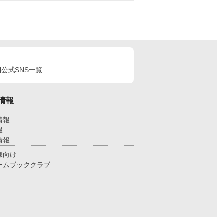
与えられたのは、田舎と噂される辺境伯家への嫁入
瞳の存在は、次第に獣人たちの力となっていくのだ
だけ働く人材を、放置してい
びっ子転生者の芽依が、獣人や魔獣
境伯家だけは、エレナの価値を正しく見
ちのために奮闘し、癒しとなっていく。そんな、ほ
た。 これは、便利な娘として扱われていた
こりまったり？ な物語。
嬢が、初めてあなたが必要だと言われるまでの物
。
公式SNS一覧
情報
情報
報
情報
様向け
ームブッククラブ