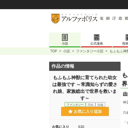
小説
公式漫画
投
TOP
>
小説
>
ファンタジー小説
>
もふもふ神
作品の情報
も
もふもふ神獣に育てられた幼女
界
は最強です ～常識知らずの愛さ
れ娘、家族総出で世界を救いま
由
す～
神
ファンタジー
完結
短編
お気に入り追加
六
「
お気に入り
630