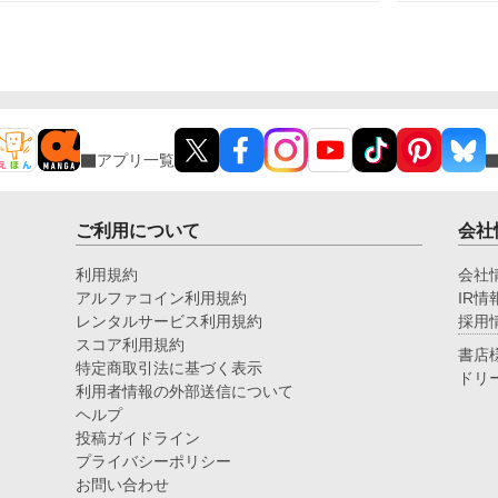
の名はジェイド。社交界では、「猛獣公爵」と呼ばれ
に
となります。
い
恐れられている存在だ。 というのも、ある日を境に
り。 けれど…。 「これ
った。 これはち
文字通り猛獣の姿へと変わってしまったらしいのだ。
たのか」 辺
た
けれど、いざ顔を合わせてみると全く怖くないどころ
抜いてい
っ
か寧ろ優しく紳士で、その姿も動物が好きなコーデリ
令
アからすれば思わず触りたくなるほど毛並みの良い愛
語
らしい白熊であった。 そんな彼は月に数回、人の姿
に戻る。しかも、本来の姿は類まれな美青年なものだ
アプリ一覧
から、コーデリアはその度にたじたじになってしま
う。 ジェイド曰くここ数年、公爵領では鉱山から流
れてくる瘴気が原因で獣の姿になってしまう奇病が流
行っているらしい。 それを知ったコーデリアは、瘴
ご利用について
会社
気の影響で不便な生活を強いられている領民たちのた
めに鉱石を使って次々と便利な魔導具を発明してい
利用規約
会社
く。 そして、ジェイドからその才能を評価され知ら
アルファコイン利用規約
IR情
ず知らずのうちに溺愛されていくのであった。 一
レンタルサービス利用規約
採用
方、コーデリアを厄介払いした家族は悪事が白日のも
スコア利用規約
とに晒された挙句、王家からも見放され窮地に追い込
書店
まれていくが……。 これは、虐げられていた才女が
特定商取引法に基づく表示
ドリ
嫁ぎ先でその才能を発揮し、周囲の人々に無自覚に愛
利用者情報の外部送信について
され幸せになるまでを描いた物語。 他サイトでも掲
ヘルプ
載中。
投稿ガイドライン
プライバシーポリシー
お問い合わせ