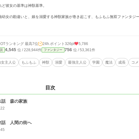
れど彼女の基準は神獣基準。
強幼女の勘違いと、娘を溺愛する神獣家族が巻き起こす、もふもふ無双ファンタジ
HOTランキング 最高7位
24h.ポイント
326pt
5,786
4,545
756
位 / 228,944件
位 / 53,361件
説
ファンタジー
幼女主人公
もふもふ
神獣
溺愛
最強主人公
学園
魔法
成長
コメ
目次
1話 森の家族
522
2話 人間の街へ
445