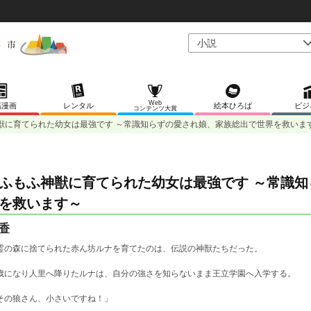
Web
稿漫画
レンタル
絵本ひろば
ビジ
コンテンツ大賞
獣に育てられた幼女は最強です ～常識知らずの愛され娘、家族総出で世界を救いま
ふもふ神獣に育てられた幼女は最強です ～常識
を救います～
香
霊の森に捨てられた赤ん坊ルナを育てたのは、伝説の神獣たちだった。
歳になり人里へ降りたルナは、自分の強さを知らないまま王立学園へ入学する。
その狼さん、小さいですね！」