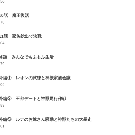
350
10話 魔王復活
378
11話 家族総出で決戦
404
終話 みんなでもふもふ生活
579
外編① レオンの試練と神獣家族会議
209
外編② 王都デートと神獣尾行作戦
189
外編③ ルナのお嫁さん騒動と神獣たちの大暴走
201