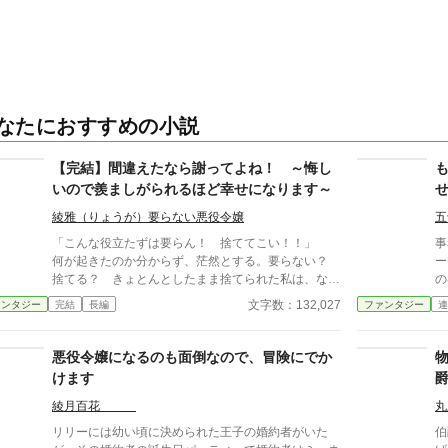
なたにおすすめの小説
【完結】間違えたなら謝ってよね！ ～悔し
いので羨ましがられるほど幸せになります～
綾雅（りょうが）要らない悪役令嬢
五
「こんな役立たずは要らん！ 捨ててこい！！」
​
何が起きたのか分からず、茫然とする。要らない？
ー
捨てる？ きょとんとしたまま捨てられた私は、なぜ
の
か幼くなっていた。ハイキングに行って少し道に迷っ
り
文字数：132,027
ァンタジー
完結
長編
ファンタジー
連
ただけなのに？ 後に聖女召喚で間違われたと知る
「
が、だったら責任取って育てるなり、元に戻すなりし
れ
てよ！ 謝罪のひとつもないのは、納得できない！！
持
悪役令嬢になるのも面倒なので、冒険にでか
負けん気の強いサラは、見返すために幸せになるこ
『
けます
とを誓う。途端に幸せが舞い込み続けて？ いつも笑
ト
顔のサラの周りには、聖獣達が集った。 やっぱり
て至
綾月百花
丸
聖女だから戻ってくれ？ 絶対にお断りします(*´艸`
と
リリーには幼い頃に決められた王子の婚約者がいた
伯
*) 【同時掲載】 小説家になろう、アルファポリス、
ロ