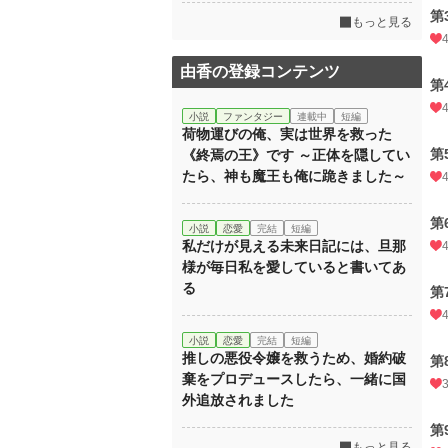
第
もっと見る
由香の登録コンテンツ
第
小説
ファンタジー
連載中
短編
荷物運びの俺、実は世界を救った
第
《終焉の王》です ～正体を隠してい
たら、神も魔王も俺に跪きました～
第
小説
恋愛
完結
短編
私だけが見える未来日記には、旦那
様が毎日私を愛していると書いてあ
る
第
小説
恋愛
完結
短編
推しの悪役令嬢を救うため、婚約破
第
棄をプロデュースしたら、一緒に国
外追放されました
第
もっと見る