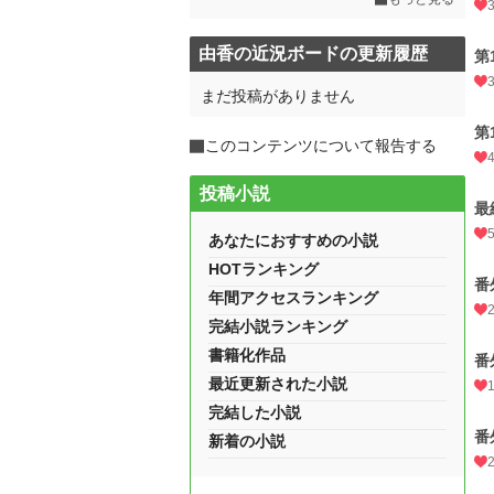
由香の近況ボードの更新履歴
第
まだ投稿がありません
第
このコンテンツについて報告する
投稿小説
最
あなたにおすすめの小説
HOTランキング
番
年間アクセスランキング
完結小説ランキング
書籍化作品
番
最近更新された小説
完結した小説
番
新着の小説