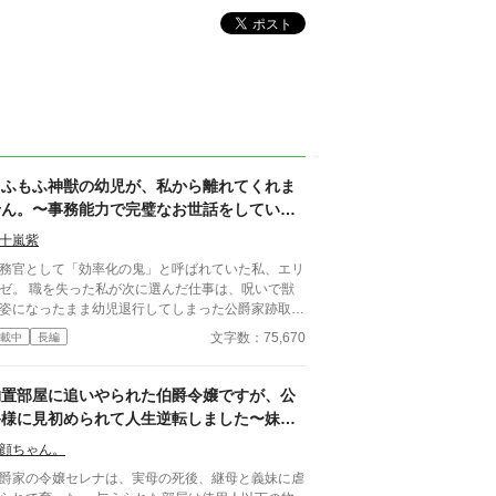
もふもふ神獣の幼児が、私から離れてくれま
せん。〜事務能力で完璧なお世話をしていた
ら、甘えん坊な溺愛っ子になってしまいまし
十嵐紫
た〜
事務官として「効率化の鬼」と呼ばれていた私、エリ
ゼ。 職を失った私が次に選んだ仕事は、呪いで獣
姿になったまま幼児退行してしまった公爵家跡取
・レオ様のお世話係だった。 ​「誰も懐かない」
文字数：75,670
載中
長編
凶暴で手に負えない」と噂されるレオ様。 ――け
ど、それはただの『管理不足』が原因では？ ​私は
ち前の事務能力と、魔獣の生活リズムに基づいた
物置部屋に追いやられた伯爵令嬢ですが、公
完璧なスケジュール管理』で、彼のお世話をスター
爵様に見初められて人生逆転しました〜妹の
。 適切な室温、栄養バランスの取れた食事、そし
引き立て役だったのに、今では社交界の花と
高のブラッシング。 ​私が粛々と業務をこなす
顔ちゃん。
呼ばれています〜
、あんなに凶暴だったレオ様が、みるみるうちにト
爵家の令嬢セレナは、実母の死後、継母と義妹に虐
トロの甘えん坊に変貌して……！？ ​「おねえちゃ