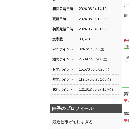
け
初回公開日時
2026.06.14 14:10
最
更新日時
2026.06.18 13:00
初回完結日時
2026.06.14 21:35
文字数
33,673
小
24h.ポイント
326 pt (4,545位)
週間ポイント
2,539 pt (3,900位)
月間ポイント
15,576 pt (3,023位)
年間ポイント
119,075 pt (5,165位)
累計ポイント
121,613 pt (27,117位)
第
由香のプロフィール
第
最近仕事が忙しすぎる