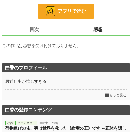
「お前に触れていいのは俺だけだ」
アプリで読む
逃げ場のない独占と、甘すぎる溺愛。
これは、触れられないはずの少女が、ただ一人にだけすべてを許していく物語。
目次
感想
この作品は感想を受け付けておりません。
小説
9,506 位 / 228,888 件
恋愛
4,281 位 / 66,385 件
由香のプロフィール
お気に入り
147
24h.ポイント
134 pt
最近仕事が忙しすぎる
文字数
14,916
もっと見る
更新日時
2026.04.13 00:00
由香の登録コンテンツ
初回公開日時
2026.04.11 18:00
初回完結日時
2026.04.11 18:00
小説
ファンタジー
連載中
短編
荷物運びの俺、実は世界を救った《終焉の王》です ～正体を隠し
週間ポイント
1,076 pt (8,476 位)