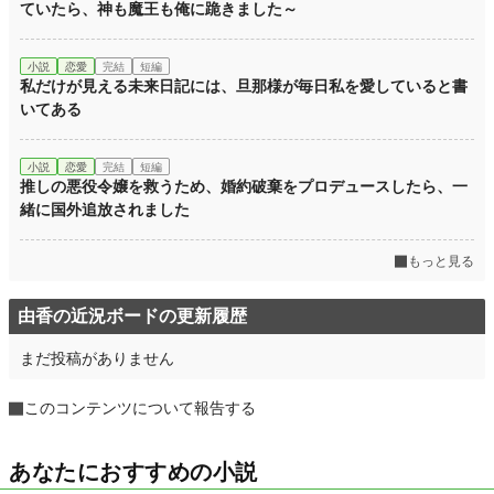
ていたら、神も魔王も俺に跪きました～
月間ポイント
6,261 pt (6,909 位)
小説
恋愛
完結
短編
年間ポイント
40,632 pt (12,200 位)
私だけが見える未来日記には、旦那様が毎日私を愛していると書
いてある
累計ポイント
41,660 pt (49,172 位)
小説
恋愛
完結
短編
推しの悪役令嬢を救うため、婚約破棄をプロデュースしたら、一
緒に国外追放されました
もっと見る
由香の近況ボードの更新履歴
まだ投稿がありません
このコンテンツについて報告する
あなたにおすすめの小説