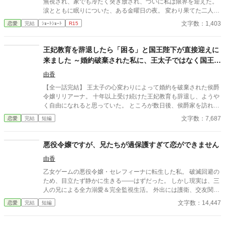
無視され、家でも冷たく突き放され、ついに私は限界を迎えた。
涙とともに眠りについた、ある金曜日の夜。 変わり果てた二人の
関係は、予想もしない結末を迎える。
文字数：1,403
恋愛
完結
ｼｮｰﾄｼｮｰﾄ
R15
王妃教育を辞退したら「困る」と国王陛下が直接迎えに
来ました ～婚約破棄された私に、王太子ではなく国王陛
下が求婚してきます〜
由香
【全一話完結】 王太子の心変わりによって婚約を破棄された侯爵
令嬢リリアーナ。 十年以上受け続けた王妃教育も辞退し、ようや
く自由になれると思っていた。 ところが数日後、侯爵家を訪れた
のは国王陛下本人。 「王妃教育を辞退されると困る。私の妃にな
文字数：7,687
恋愛
完結
短編
ってほしい」 努力を踏みにじった王太子はすべてを失い、選ばれ
たのは誠実に生きてきた彼女だった。 これは、年上国王に溺愛さ
れながら、世界一幸せな王妃になるまでの逆転ラブストーリー。
悪役令嬢ですが、兄たちが過保護すぎて恋ができません
由香
乙女ゲームの悪役令嬢・セレフィーナに転生した私。 破滅回避の
ため、目立たず静かに生きる――はずだった。 しかし現実は、三
人の兄による全力溺愛＆完全監視生活。 外出には護衛、交友関係
は管理制、笑顔すら規制対象！？ さらに兄の親友である最強騎
文字数：14,447
恋愛
完結
短編
士・カインが護衛として加わり、 静かで誠実な優しさに、次第に
心が揺れていく。 「恋をすると破滅する」 そう信じて避けてきた