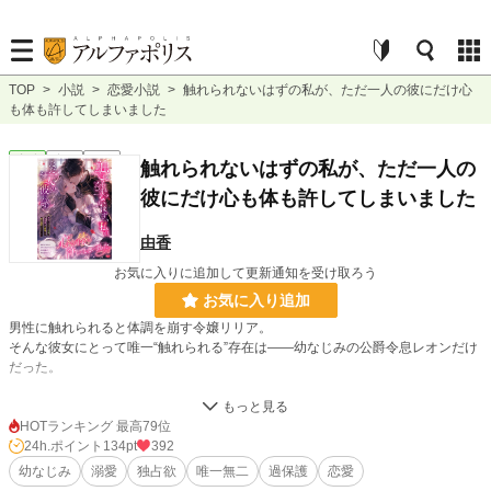
TOP
>
小説
>
恋愛小説
>
触れられないはずの私が、ただ一人の彼にだけ心
も体も許してしまいました
恋愛
完結
短編
触れられないはずの私が、ただ一人の
彼にだけ心も体も許してしまいました
由香
お気に入りに追加して更新通知を受け取ろう
お気に入り追加
男性に触れられると体調を崩す令嬢リリア。
そんな彼女にとって唯一“触れられる”存在は――幼なじみの公爵令息レオンだけ
だった。
手を取られ、抱き寄せられ、当たり前のように触れられる日々。
それがどれほど特別なことなのか、彼女はまだ知らない。
HOTランキング 最高79位
24h.ポイント
134pt
392
やがて政略結婚の話が持ち上がり、“触れられない相手との結婚”か、“彼に触れら
幼なじみ
溺愛
独占欲
唯一無二
過保護
恋愛
れる人生”かを選ぶことに。