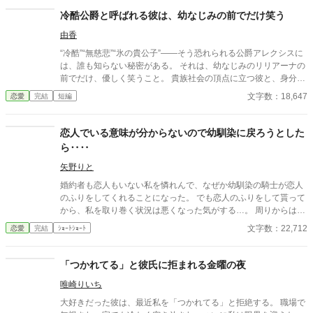
冷酷公爵と呼ばれる彼は、幼なじみの前でだけ笑う
由香
“冷酷”“無慈悲”“氷の貴公子”――そう恐れられる公爵アレクシスに
は、誰も知らない秘密がある。 それは、幼なじみのリリアーナの
前でだけ、優しく笑うこと。 貴族社会の頂点に立つ彼と、身分の
低い彼女。 決して交わらないはずの二人なのに、彼は彼女を守
文字数：18,647
恋愛
完結
短編
り、触れ、独占しようとする。 「俺が笑うのは、お前の前だけ
だ」 無自覚な彼女と、執着を隠しきれない彼。 やがてその歪な関
係は周囲を巻き込み、彼の“冷酷”と呼ばれる理由、そして彼女へ
恋人でいる意味が分からないので幼馴染に戻ろうとした
の想いの深さが暴かれていく―― これは、氷のような男が、たっ
ら‥‥
た一人にだけ溺れる物語。
矢野りと
婚約者も恋人もいない私を憐れんで、なぜか幼馴染の騎士が恋人
のふりをしてくれることになった。 でも恋人のふりをして貰って
から、私を取り巻く状況は悪くなった気がする…。 周りからは
『釣り合っていない』と言われるし、彼は私を庇うこともしてく
文字数：22,712
恋愛
完結
ｼｮｰﾄｼｮｰﾄ
れない。 ――あれっ？ 私って恋人でいる意味あるかしら…。 ＊
設定はゆるいです。
「つかれてる」と彼氏に拒まれる金曜の夜
唯崎りいち
大好きだった彼は、最近私を「つかれてる」と拒絶する。 職場で