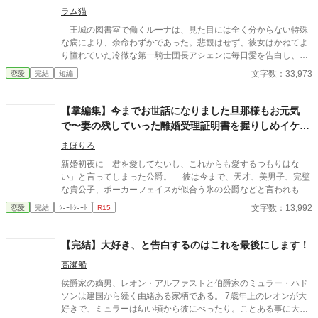
ラム猫
王城の図書室で働くルーナは、見た目には全く分からない特殊
な病により、余命わずかであった。悲観はせず、彼女はかねてよ
り憧れていた冷徹な第一騎士団長アシェンに毎日愛を告白し、彼
の困惑した反応を見ることを最後の人生の楽しみとする。アシェ
文字数：33,973
恋愛
完結
短編
ンは一貫してそっけない態度を取り続けるが、ルーナのひたむき
な告白は、彼の無関心だった心に少しずつ波紋を広げていった。
※『小説家になろう』様『カクヨム』様にも同じ作品を投稿して
【掌編集】今までお世話になりました旦那様もお元気
います ※全十七話で完結の予定でしたが、勝手ながら二話ほど追
で〜妻の残していった離婚受理証明書を握りしめイケメ
加させていただきます。公開は同時に行うので、完結予定日は変
ン公爵は涙と鼻水を垂らす
わりません。本編は十五話まで、その後は番外編になります。
まほりろ
新婚初夜に「君を愛してないし、これからも愛するつもりはな
い」と言ってしまった公爵。 彼は今まで、天才、美男子、完璧
な貴公子、ポーカーフェイスが似合う氷の公爵などと言われもて
はやされてきた。 しかし新婚初夜に暴言を吐いた女性が、初恋
文字数：13,992
恋愛
完結
ｼｮｰﾄｼｮｰﾄ
R15
の人で、命の恩人で、伝説の聖女で、妖精の愛し子であったこと
を知り意気消沈している。 彼の手には元妻が置いていった「離
婚受理証明書」が握られていた……。 他掌編七作品収録。 ※無
【完結】大好き、と告白するのはこれを最後にします！
断転載を禁止します。 ※朗読動画の無断配信も禁止します 「Cop
高瀬船
yright（C）2023-まほりろ／若松咲良」 某小説サイトに投稿し
た掌編八作品をこちらに転載しました。 【収録作品】 ①「今まで
侯爵家の嫡男、レオン・アルファストと伯爵家のミュラー・ハド
お世話になりました旦那様もお元気で〜ポーカーフェイスの似合
ソンは建国から続く由緒ある家柄である。 7歳年上のレオンが大
う天才貴公子と称された公爵は、妻の残していった離婚受理証明
好きで、ミュラーは幼い頃から彼にべったり。ことある事に大好
書を握りしめ涙と鼻水を垂らす」 ②「何をされてもやり返せない