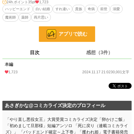
24h.ポイント
35pt
1,723
奇病を癒すため魔法都市、最後の薬師フェリーネはベネディック・バルテルスと
ハッピーエンド
白い結婚
すれ違い
貴族
奇病
前世
溺愛
契約結婚を持ちかける。
魔術師
薬師
両片思い
彼女の目的は遺産目当てや、玉の輿ではなく──？
小説
19,556 位 / 228,704 件
アプリで読む
恋愛
8,510 位 / 66,347 件
お気に入り
574
目次
感想（3件）
24h.ポイント
35 pt
本編
1,723
2024.11.17 21:02
30,001文字
文字数
30,001
更新日時
2024.11.17 21:02
初回公開日時
2024.11.17 21:02
初回完結日時
2024.11.17 21:02
あさぎかな@コミカライズ決定のプロフィール
週間ポイント
465 pt (15,252 位)
「やり直し悪役女王」大賞受賞コミカライズ決定「卵かけご飯」
月間ポイント
「初めまして旦那様」短編アンソロ 「死に戻り（連載コミカライ
2,429 pt (14,071 位)
ズ）」 「バッドエンド確定～上下巻」「攫われ姫」電子書籍発売