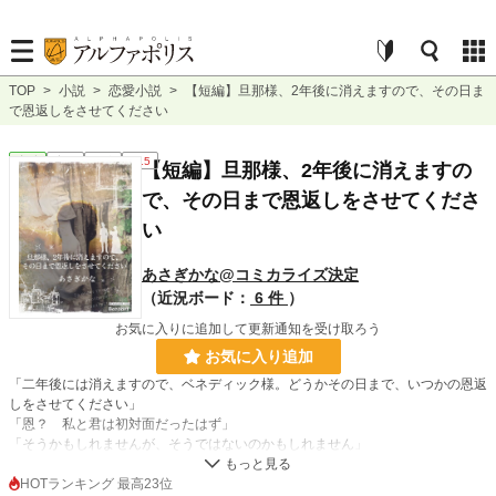
TOP
>
小説
>
恋愛小説
>
【短編】旦那様、2年後に消えますので、その日ま
で恩返しをさせてください
恋愛
完結
短編
R15
【短編】旦那様、2年後に消えますの
で、その日まで恩返しをさせてくださ
い
あさぎかな@コミカライズ決定
（近況ボード：
6 件
）
お気に入りに追加して更新通知を受け取ろう
お気に入り追加
「二年後には消えますので、ベネディック様。どうかその日まで、いつかの恩返
しをさせてください」
「恩？ 私と君は初対面だったはず」
「そうかもしれませんが、そうではないのかもしれません」
「意味がわからない──が、これでアルフの、弟の奇病も治るのならいいだろ
う」
HOTランキング 最高23位