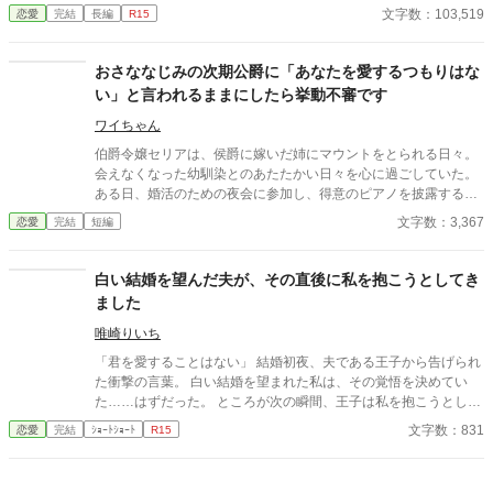
き！と伝え、少女へと成長してからも顔を合わせる度に結婚し
文字数：103,519
恋愛
完結
長編
R15
臆病な公爵令嬢は、王太子に竜の生贄にされ壊れる。能ある鷹と
て！ともはや挨拶のように熱烈に求婚していた。 だけど、いつも
天才美少女は爪を隠す」 ③「運命的な出会いからの即日プロポー
いつもレオンはありがとう、と言うだけで承諾も拒絶もしない。
ズ。婚約破棄された天才錬金術師は新しい恋に生きる！」 ④「4
成人を控えたある日、ミュラーはこれを最後の告白にしよう、と
おさななじみの次期公爵に「あなたを愛するつもりはな
月1日10時30分喫茶店ルナ、婚約者は遅れてやってきた〜新聞は
決心しいつものようにはぐらかされたら大人しく彼を諦めよう、
い」と言われるままにしたら挙動不審です
星座占いを見る為だけにある訳ではない」 ⑤「『お姉様はズル
と決めていた。 そして、彼を諦め真剣に結婚相手を探そうと夜会
い！』が口癖の双子の弟が現世の婚約者！ 前世では弟を立てる
に行った事をレオンに知られたミュラーは初めて彼の重いほどの
ワイちゃん
事を親に強要され馬鹿の振りをしていましたが、現世では奴とは
愛情を知る 【お互い、モブとの絡み発生します、苦手な方はご遠
伯爵令嬢セリアは、侯爵に嫁いだ姉にマウントをとられる日々。
他人なので天才として実力を充分に発揮したいと思います！」 ⑥
慮下さい】
会えなくなった幼馴染とのあたたかい日々を心に過ごしていた。
「婚約破棄をしたいと彼は言った。契約書とおふだにご用心」 ⑦
ある日、婚活のための夜会に参加し、得意のピアノを披露する
「伯爵家に半世紀仕えた老メイドは伯爵親子の罠にハマり無一文
と、幼馴染と再会し、次の日には公爵の幼馴染に求婚されること
で追放される。老メイドを助けたのはポーカーフェイスの美女で
文字数：3,367
恋愛
完結
短編
に。しかし、幼馴染には「あなたを愛するつもりはない」と言わ
した」 ⑧「お客様の中に褒め褒めの感想を書ける方はいらっしゃ
れ、相手の提示するルーティーンをただただこなす日々が始ま
いませんか？ 天才美文感想書きVS普通の少女がえんぴつで書い
り……？
た感想！」
白い結婚を望んだ夫が、その直後に私を抱こうとしてき
ました
唯崎りいち
「君を愛することはない」 結婚初夜、夫である王子から告げられ
た衝撃の言葉。 白い結婚を望まれた私は、その覚悟を決めてい
た……はずだった。 ところが次の瞬間、王子は私を抱こうとして
くる。 「待ってください！ あなた、私を愛さないと言いました
文字数：831
恋愛
完結
ｼｮｰﾄｼｮｰﾄ
R15
よね？」 愛するつもりはないのに、なぜ身体の関係だけ求めるの
か。 問い詰める私に、王子は驚きの秘密を明かす。 「興奮しすぎ
ると、僕の心臓が止まるかもしれないんだ」 ……それ、絶対に我