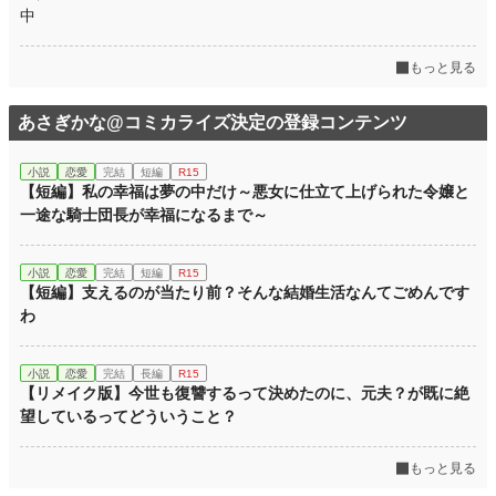
年間ポイント
80,584 pt (7,155 位)
中
累計ポイント
264,668 pt (16,604 位)
もっと見る
あさぎかな@コミカライズ決定の登録コンテンツ
小説
恋愛
完結
短編
R15
【短編】私の幸福は夢の中だけ～悪女に仕立て上げられた令嬢と
一途な騎士団長が幸福になるまで～
小説
恋愛
完結
短編
R15
【短編】支えるのが当たり前？そんな結婚生活なんてごめんです
わ
小説
恋愛
完結
長編
R15
【リメイク版】今世も復讐するって決めたのに、元夫？が既に絶
望しているってどういうこと？
もっと見る