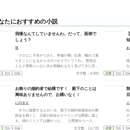
なたにおすすめの小説
我慢なんてしていませんわ。だって、面倒で
しょう？
翠
あ
「クロエに子供ができた。準備が整い次第、離れで暮
「
らすことになるからそのつもりでいてくれ」 普段ほ
後
とんど屋敷にいない夫が前触れもなく告げてきた言葉
な
をきっかけに、レティシアは“三年間”の契約を終わら
よ
文字数：4,095
愛
完結
短編
恋愛
完結
短
せることにした。 赤の他人を屋敷に迎えることはし
目
ない。 不要なものに感情を砕く理由などない。 「だ
様
って、面倒でしょう？」 不誠実な夫も、無意味な結
王
お飾りの婚約者で結構です！ 殿下のことは
婚も、 この際すべて切り捨ててしまいましょう。
有
興味ありませんので、お構いなく！
る
ラ
にのまえ
よ
ま
すでに寵愛する人がいる、殿下の婚約候補決めの舞
白
引
踏会を開くと、王家の勅命がドーリング公爵家に届く
ネ
も、姉のミミリアは嫌がった。 公爵家から一人娘
て
という言葉に、舞踏会に参加することになった、ドー
上
文字数：11,735
愛
完結
長編
恋愛
完結
短