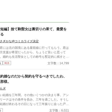
【短編】捨て駒聖女は裏切りの果て、最愛を
知る
さぎかな@コミカライズ決定
君には北の国境にある最前線に行ってもらう。君は
方支援が希望だったから、ちょうど良いと思って
。婚約も生活聖女としての称号も暫定的に残すとし
う。私に少しでも感謝して、婚約者として最後の役
文字数：14,799
編
R15
をしっかり果たしてくれ」と婚約者のオーギュスト
から捨て駒扱いされて北の領地に。そこで出会った
弟殿下のダニエルに取り入り、聖女ベルナデットの
契約婚なのだから契約を守るべきでしたわ、
能さを発揮して「聖女ベルナデット殺害計画」を語
旦那様。
。聖女だった頃の自分を捨てて本来の姿に戻ったブ
ンシュだったが、ある失態をおかし、北の領地に留
もぎ
ることはできずにいた。それを王弟殿下ダニエルが
い結婚を三年間。その他いくつかの決まり事。アン
き止めるが──。
リーナはその条件を呑み、三年を過ごした。そうし
結婚が終わるその日になって三年振りに会った戸籍
の夫に離縁を切り出されたアンネリーナは言う。追
文字数：6,021
編