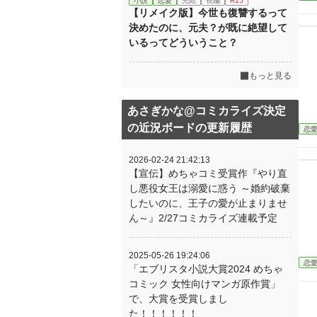
小説
恋愛
完結
長編
R15
【リメイク版】今世も復讐するって
決めたのに、元夫？が既に絶望して
いるってどういうこと？
もっと見る
あさぎかな@コミカライズ決定
の近況ボードの更新履歴
恋
2026-02-24 21:42:13
【宣伝】めちゃコミ受賞作『やり直
し悪役女王は溺愛に惑う ～婚約破棄
したいのに、王子の愛が止まりませ
ん～』2/27コミカライズ連載予定
2025-05-26 19:24:06
恋
「エブリスタ小説大賞2024 めちゃ
コミック 女性向けマンガ原作賞」
で、大賞を受賞しまし
た！！！！！！