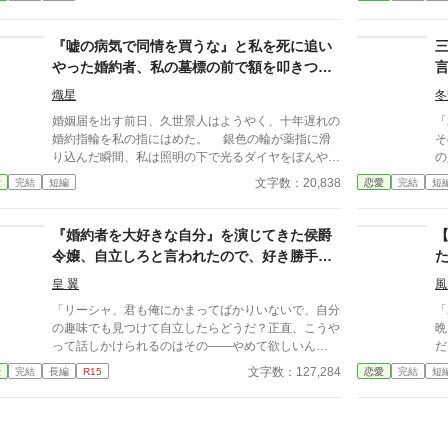
リング公爵家の次女・ミーシャ。 家族の中で“役立
加
たず”と蔑まれ、姉の身代わりとして差し出された彼
女の唯一の望みは――「舞踏会で、美味しい料理を食
『嘘の病気で同情を買うな』と私を死に追い
べること」。 だが、そんな慎ましい願いとは裏腹
やった婚約者、私の墓標の前で額を叩きつ
に、 舞踏会の夜、思いもよらぬ出来事が起こりミ
け、血の涙を流して号泣する大破滅！
ーシャは前世、読んでいた小説の世界だと気付く。
熾星
冬
婚姻届を出す前日、久世景人はようやく、十年遅れの
「
婚約指輪を私の指にはめた。 銀色の輪が薬指に滑
そ
り込んだ瞬間、私は照明の下で光るダイヤをぼんやり
の
見つめた。長く続いた待ち時間が、やっと終わったよ
に言わ
文字数：20,838
愛
完結
短編
恋愛
完結
短
うな気がした。けれど次の瞬間、彼は私の手を見下ろ
い
し、まるで似合わない品物を評するように静かな声で
言った。 「正直、澪の手ってあまりきれいじゃない
『婚約者を大好きな自分』を演じてきた侯爵
よな」 私は言葉を失った。 景人はそのまま私の
令嬢、自立しろと言われたので、好き勝手に
指先を取ると、さっきはめたばかりの指輪を抜き取っ
生きていくことにしました
た。十年待ち続けた指輪は、彼の手のひらの上で冷た
皇 翼
風
く光っていた。 「この指輪、瑠奈の手にあったほう
「リーシャ、君も俺にかまってばかりいないで、自分
「
が似合うと思う」 私は手を引き戻し、信じられな
の趣味でも見つけて自立したらどうだ？正直、こうや
晩
い思いで彼を見た。 「どういう意味？ 瑠奈と結婚
って話しかけられるのはその――やめて欲しいん
だ
するつもりなの？」 景人は目を伏せ、指輪の縁を
だ……周りの目もあるし、君なら分かるだろう？」
一
文字数：127,284
愛
完結
長編
R15
恋愛
完結
短
指先でなぞった。まるで、たいしたことではない問い
頭を急に鈍器で殴られたような感覚に陥る一言だっ
シ
を少し考えているだけのようだった。 「そこまでじ
た。 彼がチラリと見るのは周囲。2学年上の彼の教室
会
ゃない。ただ、会えない時間が長くなると、どうして
の前であったというのが間違いだったのかもしれな
当
も瑠奈のことを考えるんだ」 その瞬間、私は自分
い。 この一言で彼女の人生は一変した――。 ＊＊＊
両
がどうやってあのタワーマンションを出たのかさえ覚