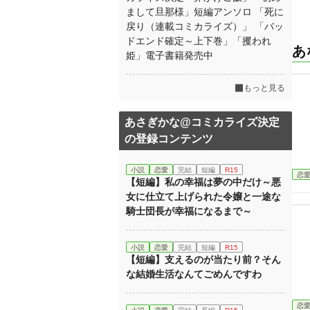
まして旦那様」短編アンソロ 「死に
戻り（連載コミカライズ）」 「バッ
ドエンド確定～上下巻」「攫われ
あ
姫」電子書籍発売中
もっと見る
あさぎかな@コミカライズ決定
の登録コンテンツ
小説
恋愛
完結
短編
R15
恋
【短編】私の幸福は夢の中だけ～悪
女に仕立て上げられた令嬢と一途な
騎士団長が幸福になるまで～
小説
恋愛
完結
短編
R15
【短編】支えるのが当たり前？そん
な結婚生活なんてごめんですわ
恋