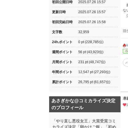
初回公開日時
2025.07.26 15:57
垂
な
更新日時
2025.07.26 15:57
少
初回完結日時
2025.07.26 15:58
旧
文字数
32,959
24h.ポイント
0 pt (228,785位)
小
週間ポイント
56 pt (43,923位)
月間ポイント
231 pt (48,747位)
年間ポイント
12,547 pt (27,293位)
累計ポイント
26,795 pt (61,657位)
本
あさぎかな@コミカライズ決定
のプロフィール
「やり直し悪役女王」大賞受賞コミ
カライズ決定「卵かけご飯」「初め