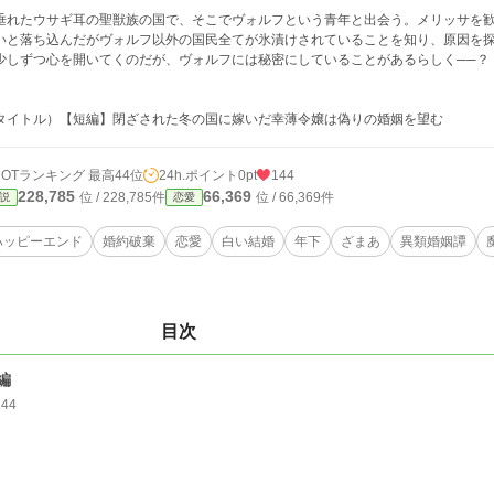
れたウサギ耳の聖獣族の国で、そこでヴォルフという青年と出会う。メリッサを歓
いと落ち込んだがヴォルフ以外の国民全てが氷漬けされていることを知り、原因を
しずつ心を開いてくのだが、ヴォルフには秘密にしていることがあるらしく──？
タイトル）【短編】閉ざされた冬の国に嫁いだ幸薄令嬢は偽りの婚姻を望む
HOTランキング 最高44位
24h.ポイント
0pt
144
228,785
66,369
位 / 228,785件
位 / 66,369件
説
恋愛
ハッピーエンド
婚約破棄
恋愛
白い結婚
年下
ざまあ
異類婚姻譚
目次
編
144