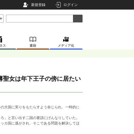
新規登録
ログイン
ネス
書籍
メディア化
薄聖女は年下王子の傍に居たい
の大国に実りをもたらすよう命じられ、一時的に
ろ」と言い出す二国の要請にげんなりしていた。
ロッカ国に逃がされ、そこである問題を解決してほ