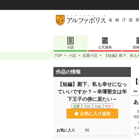
小説
公式漫画
投
TOP
>
小説
>
恋愛小説
>
【短編】殿下、私も
作品の情報
【
【短編】殿下、私も幸せになっ
～
ていいですか？～幸薄聖女は年
下王子の傍に居たい～
あ
恋愛
完結
短編
R15
故
お気に入り追加
他
し
そ
お気に入り
95
し