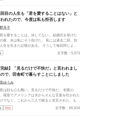
の慰謝料を頂きます――
三回目の人生も「君を愛することはない」と
言われたので、今度は私も拒否します
野月子
君を愛することは、決してない」 結婚式を挙げた
の夜、夫は私にそう告げた。 私には過去二回、別
人生を生きた記憶がある。 そうして毎回同じよう
れてきた。 逃げた一回目、我慢した二回目。
文字数：5,073
編
ずれも上手くいかなかった。 だから今回は。
【完結】「見るだけで不快だ」と言われまし
たので、田舎町で暮らすことにしました
見ゆうみ
君は顔も心も醜い。見るだけで不快だ」 初夜の
、寝室でアメリシアは夫からそんな言葉を吐かれた
けでなく、これから三人で眠ると宣言された。もう
人はアメリシアの親友、クージアだった。 アメリ
文字数：86,934
編
R15
アが夫のモレイブと婚約したのは七年前。親友と出
ったのは十年前。 十年の友情は、結婚式を挙げた
日に失われた。 そして、次の日に聞かされたのは
親の訃報。 アメリシアは、どんなに辛くても両親