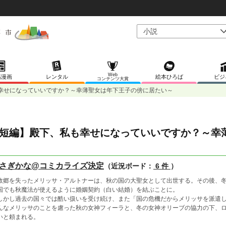
Web
稿漫画
レンタル
絵本ひろば
ビジ
コンテンツ大賞
幸せになっていいですか？～幸薄聖女は年下王子の傍に居たい～
短編】殿下、私も幸せになっていいですか？～幸
さぎかな@コミカライズ決定
（近況ボード：
6 件
）
郷を失ったメリッサ・アルトナーは、秋の国の大聖女として出世する。その後、冬
国でも秋魔法が使えるように婚姻契約（白い結婚）を結ぶことに。
かし過去の国々では酷い扱いを受け続け、また「国の危機だからメリッサを派遣し
んなメリッサのことを慮った秋の女神フィーラと、冬の女神オリーブの協力の下、
いと頼まれる。