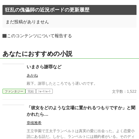
狂乱の傀儡師の近況ボードの更新履歴
まだ投稿がありません
このコンテンツについて報告する
あなたにおすすめの小説
いまさら謝罪など
あかね
殿下。謝罪したところでもう遅いのです。
文字数：1,522
ファンタジー
完結
ｼｮｰﾄｼｮｰﾄ
「彼女をどのような立場に置かれるつもりですか」と聞
かれたら…
章槻雅希
王立学園で王太子ランベルトは真実の愛に出会った。よく恋愛小
説にある話だ。しかし、ランベルトには婚約者がいる。そのディ