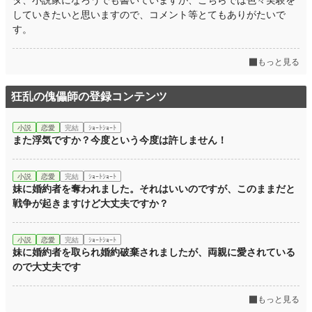
タ、小説家になろうでも書いていますが、こちらでは色々実験を
していきたいと思いますので、コメント等とてもありがたいで
す。
もっと見る
狂乱の傀儡師の登録コンテンツ
小説
恋愛
完結
ｼｮｰﾄｼｮｰﾄ
また浮気ですか？今度という今度は許しません！
小説
恋愛
完結
ｼｮｰﾄｼｮｰﾄ
妹に婚約者を奪われました。それはいいのですが、このままだと
戦争が起きますけど大丈夫ですか？
小説
恋愛
完結
ｼｮｰﾄｼｮｰﾄ
妹に婚約者を取られ婚約破棄されましたが、両親に愛されている
ので大丈夫です
もっと見る