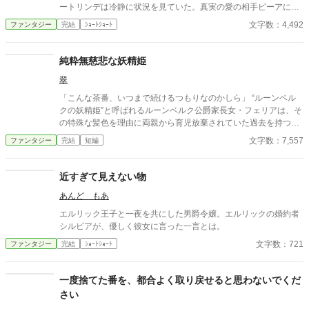
ートリンデは冷静に状況を見ていた。真実の愛の相手ピーアに警
告することもなく、ランベルトに諫言もしない。だが、ディート
文字数：4,492
ファンタジー
完結
ｼｮｰﾄｼｮｰﾄ
リンデは将来の王太子妃としてランベルトに問いかけた。「彼女
をどのような立場に置かれるおつもりですか」と。 その結果、小
説のような断罪劇や反撃もなく、静かにランベルトは表舞台から
純粋無慈悲な妖精姫
去ることになる。 「小説家になろう」・「アルファポリス」に重
翠
複投稿、自サイトにも掲載。
「こんな茶番、いつまで続けるつもりなのかしら」 “ルーンベル
クの妖精姫”と呼ばれるルーンベルク公爵家長女・フェリアは、そ
の特殊な髪色を理由に両親から育児放棄されていた過去を持つ。
悪意と嘲笑、浅慮な思惑を向けられながらも、フェリアはいつだ
文字数：7,557
ファンタジー
完結
短編
って穏やかに笑う。 「何故、自分に悪意を持つ相手に慈悲を向け
なければならないのですか？」 妖精に愛され妖精を愛す 純粋ゆえ
に無慈悲な少女の、人生の序章。
近すぎて見えない物
あんど もあ
エルリック王子と一夜を共にした男爵令嬢。エルリックの婚約者
シルビアが、優しく彼女に言った一言とは。
文字数：721
ファンタジー
完結
ｼｮｰﾄｼｮｰﾄ
一度捨てた番を、都合よく取り戻せると思わないでくだ
さい