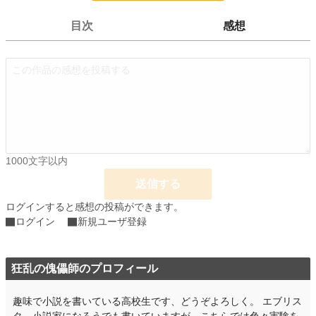
小説
228,631 位 / 228,631 件
目次
感想
ファンタジー
53,266 位 / 53,266 件
お気に入り
4
24h.ポイント
0 pt
文字数
19,351
更新日時
2018.09.19 00:00
1000文字以内
初回公開日時
2018.09.12 18:49
送信する
初回完結日時
2018.09.19 06:57
ログインすると感想の投稿ができます。
週間ポイント
0 pt (228,631 位)
ログイン
新規ユーザ登録
月間ポイント
0 pt (228,631 位)
年間ポイント
狂乱の傀儡師のプロフィール
63 pt (152,240 位)
累計ポイント
3,798 pt (137,254 位)
趣味で小説を書いている高校生です、どうぞよろしく。 エブリス