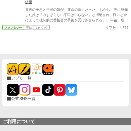
紡里
貴族の子息と平民の娘が「運命の番」だった。 しかし、先に感知
した娘は「みすぼらしい平民はいらない」と拒絶され、権力と金
によって強制的に番拒否の手術を受けさせられる。 一年後。成長
した子息は娘を番だと認識し、今度は「解除しろ」と迫ってき
文字数：4,377
ファンタジー
完結
ｼｮｰﾄｼｮｰﾄ
た。 それを拒んだ娘を、彼は「番の義務違反だ」と裁判に訴え
る。 「拒否なさったのは、そちらです」震えながらも、少女は法
廷で自らの意思を語る。 運命か、尊厳か――下された判決は？
アプリ一覧
公式SNS一覧
ご利用について