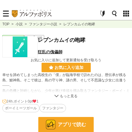
TOP
>
小説
>
ファンタジー小説
>
レプンカムイの咆哮
ファンタジー
完結
短編
レプンカムイの咆哮
狂乱の傀儡師
お気に入りに追加して更新通知を受け取ろう
お気に入り追加
幸せを諦めてしまった高校生の「僕」が臨海学校で訪れたのは、歴伝承が残る
島、鯱神島。そこで彼は、島の守り神、謎の男、そして不思議な少女に出逢う
——。
島の危機と対峙しながら、少年が再び幸福を掴み取るファンタジー・ボーイ・ミ
ーツ・ガール！
24h.ポイント
0pt
1
ボーイミーツガール
ファンタジー
※この作品に登場する呪術は、実在する概念を元に創作されたフィクションで
す。
※この作品は「エブリスタ」「小説家になろう」にも掲載しています。
アプリで読む
※20000字程度の中編を予定しています。