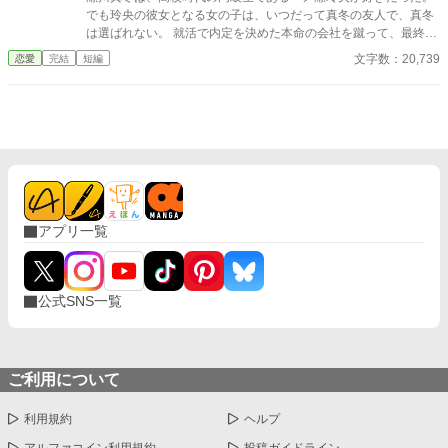
自分の誇りと未来を取り戻すため、すべてを賭けて挑む奏の闘
でも玲央の彼女となる女の子は、いつだって真冬の友人で、真冬
い。復讐の果てに見える新たな希望と、繊細な人間ドラマが交錯
は選ばれない。 就活で内定を決めた本命の会社を蹴って、最終的
する物語がここに。
には玲央の父が経営する会社へ就職をする。 そこには玲央がい
文字数：20,739
恋愛
完結
短編
る。 それなのに、私は玲央に選ばれない…… そんなある日、玲央
の出張に付き合うことになり、二人の恋が動き出す。 瀬川真冬
２５歳 一ノ瀬玲央 ２５歳 ベリーズカフェからの作品転載分を若
干修正しております。 表紙は簡単表紙メーカーにて作成。 アルフ
ァポリス公開日 2024/10/21 作品の無断転載はご遠慮ください。
アプリ一覧
公式SNS一覧
ご利用について
利用規約
ヘルプ