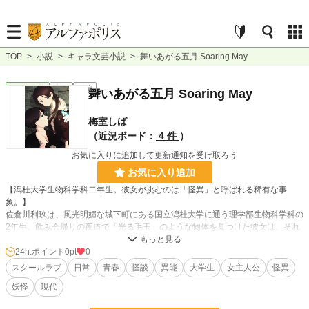
TOP
>
小説
>
キャラ文芸小説
>
舞いあがる五月 Soaring May
キャラ文芸
完結
長編
舞いあがる五月 Soaring May
梅室しば
（近況ボード：
4 件
）
お気に入りに追加して更新通知を受け取ろう
お気に入り追加
【潟杜大学生物科学科二年生。彼女が挑むのは「怪異」と呼ばれる稀有な事
象。】
佐倉川利玖は、風光明媚な城下町にある国立潟杜大学に通う理学部生物科学科の
2年生。飲み会帰りの夜道で「光る毛玉」のような物体を見つけた彼女は、それ
に触れようと指を伸ばした次の瞬間、毛玉に襲い掛かられて声が出なくなってし
まう。そこに現れたのは工学部三年生の青年・熊野史岐。筆談で状況の説明を求
24h.ポイント
0pt
0
める利玖に、彼は告げる。「それ、喉に憑くやつなんだよね。だから、いわゆる
スクールラブ
日常
青春
怪談
異能
大学生
女主人公
怪異
『口移し』でしか──」
妖怪
現代
※本作はホームページ及び「pixiv」「カクヨム」「アルファポリス」「エブリ
スタ」「小説家になろう」「Tales」で掲載しています。