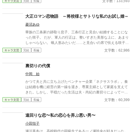
文字数：133,593
キャラ文芸
完結
長編
と無く駆け寄り、女官に手をかざすと女官は元気になる。 どうも
美華には不思議な力があるようで…？
大正ロマン恋物語 ～将校様とサトリな私のお試し婚～
菱沼あゆ
華族の三条家の跡取り息子、三条行正と見合い結婚することにな
った咲子。 だが、軍人の行正は、整いすぎた美形な上に、あまり
しゃべらない。 蝋人形みたいだ……と見合いの席で怯える咲子だ
ったが。 実は、咲子には、人の心を読めるチカラがあって――。
文字数：62,986
キャラ文芸
完結
長編
裏切りの代償
中岡 始
かつて夫と共に立ち上げたベンチャー企業「ネクサスラボ」。奏
は結婚を機に経営の第一線を退き、専業主婦として家庭を支えて
きた。しかし、平穏だった生活は夫・尚紀の裏切りによって一変
する。彼の部下であり不倫相手の優美が、会社を混乱に陥れつつ
文字数：60,399
キャラ文芸
完結
長編
あったのだ。 尚紀の冷たい態度と優美の挑発に苦しむ中、奏は再
び経営者としての力を取り戻す決意をする。裏切りの証拠を集
め、かつての仲間や信頼できる協力者たちと連携しながら、会社
遠回りな恋〜私の恋心を弄ぶ悪い男〜
を立て直すための計画を進める奏。だが、それは尚紀と優美の野
小田恒子
望を徹底的に打ち砕く覚悟でもあった。 取締役会での対決、揺れ
る社内外の信頼、そして壊れた夫婦の絆の果てに待つのは――。
瀬川真冬は、高校時代の同級生である一ノ瀬玲央が好きだった。