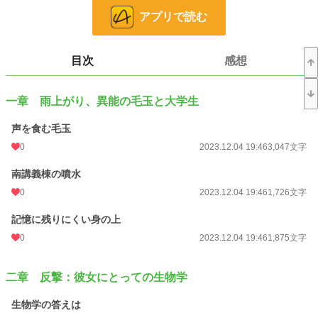
アプリで読む
小説
228,724 位 / 228,724 件
キャラ文芸
5,633 位 / 5,633 件
目次
感想
お気に入り
2
24h.ポイント
0 pt
一章 雨上がり、異能の毛玉と大学生
文字数
46,192
声を食む毛玉
更新日時
0
2023.12.04 19:46
2023.12.04 19:46
3,047文字
初回公開日時
2023.12.04 19:46
南講義棟の噴水
0
2023.12.04 19:46
1,726文字
初回完結日時
2023.12.04 19:46
記憶に残りにくい身の上
週間ポイント
0 pt (228,724 位)
0
2023.12.04 19:46
1,875文字
月間ポイント
0 pt (228,724 位)
年間ポイント
147 pt (132,404 位)
二章 反撃：彼女にとっての生物学
累計ポイント
3,248 pt (143,980 位)
生物学の答えは