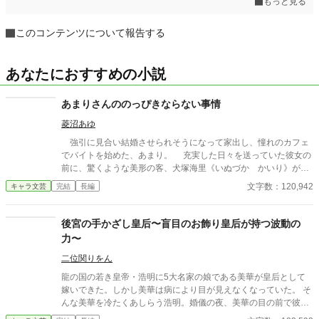
もっと見る
このコンテンツについて報告する
あなたにおすすめの小説
あまりさんののっぴきならない事情
菱沼あゆ
強引に見合い結婚させられそうになって家出し、憧れのカフェ
でバイトを始めた、あまり。 充実した日々を送っていた彼女の
前に、驚くような美形の客、犬塚海里《いぬづか かいり》が現
れた。 「何故、こんなところに居る？ 南条あまり」 「……嫌な
文字数：120,942
キャラ文芸
完結
長編
人と結婚させられそうになって、家を出たからです」 「それ、俺
だろ」 そーですね……。 カフェ店員となったお嬢様、あまり
と常連客となった元見合い相手、海里の日常。
後宮の手かざし皇后〜盲目のお飾り皇后が持つ波動の
力〜
二位関りをん
龍の国の若き皇帝・浩明に5大名家の娘である美華が皇后として
嫁いできた。しかし美華は病により目が見えなくなっていた。 そ
んな美華を冷たくあしらう浩明。婚儀の夜、美華の目の前で彼女
付きの女官が心臓発作に倒れてしまう。 その時。美華は慌てるこ