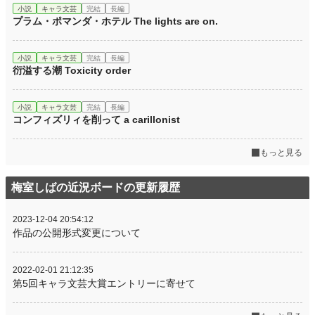
小説
キャラ文芸
完結
長編
プラム・ポマンダ・ホテル The lights are on.
小説
キャラ文芸
完結
長編
衍溢する潮 Toxicity order
小説
キャラ文芸
完結
長編
コンフィズリィを削って a carillonist
もっと見る
梅室しばの近況ボードの更新履歴
2023-12-04 20:54:12
作品の公開形式変更について
2022-02-01 21:12:35
第5回キャラ文芸大賞エントリーに寄せて