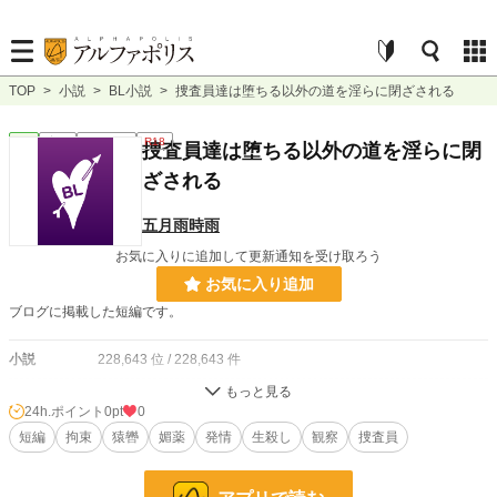
TOP
>
小説
>
BL小説
>
捜査員達は堕ちる以外の道を淫らに閉ざされる
BL
完結
ｼｮｰﾄｼｮｰﾄ
R18
捜査員達は堕ちる以外の道を淫らに閉
ざされる
五月雨時雨
お気に入りに追加して更新通知を受け取ろう
お気に入り追加
ブログに掲載した短編です。
小説
228,643 位 / 228,643 件
BL
31,392 位 / 31,392 件
24h.ポイント
0pt
0
お気に入り
短編
拘束
2
猿轡
媚薬
発情
生殺し
観察
捜査員
24h.ポイント
0 pt