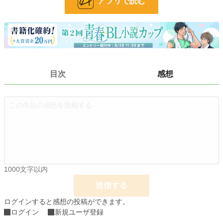
アプリで読む
文字数
1,433
更新日時
2022.10.28 22:13
初回公開日時
2022.10.28 22:13
初回完結日時
2022.10.28 22:13
目次
感想
週間ポイント
0 pt (228,643 位)
月間ポイント
0 pt (228,643 位)
年間ポイント
189 pt (127,296 位)
累計ポイント
7,286 pt (109,984 位)
1000文字以内
送信する
ログインすると感想の投稿ができます。
ログイン
新規ユーザ登録