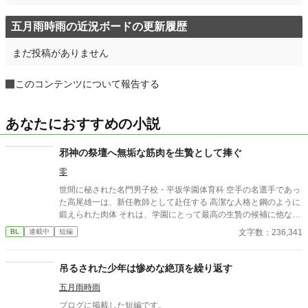
五月雨時雨の近況ボードの更新履歴
まだ投稿がありません
このコンテンツについて報告する
あなたにおすすめの小説
邪神の祭壇へ無垢な筋肉を生贄として捧ぐ
零
世間に秘された名門男子校・平坂学園体育科 空手の名選手であっ
た高尾雄一は、新任教師として赴任する 高潔な人格と鋼のように
鍛えられた肉体 それは、学園にとって最高の生贄の候補に他なら
なかった 至高の筋肉を持つ、精神を削られ意志をなくした青年を
文字数：236,341
BL
連載中
短編
太古の神に捧げるため、“水”、“風”、“土”の信奉者達が暗躍する 意
志をなくし筋肉の操り人形と化した“デク” 消える教師 山奥の男子
校で繰り広げられるダークファンタジー
吊るされた少年は惨めな絶頂を繰り返す
五月雨時雨
ブログに掲載した短編です。