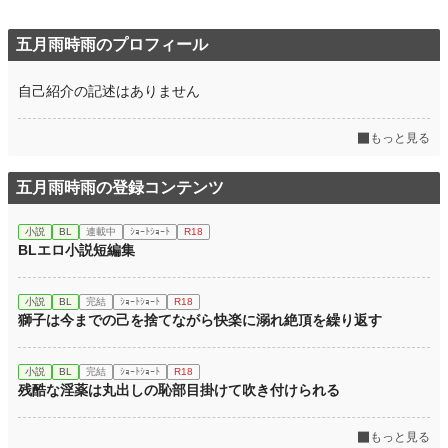
五月雨時雨のプロフィール
自己紹介の記述はありません
もっと見る
五月雨時雨の登録コンテンツ
小説
BL
連載中
ｼｮｰﾄｼｮｰﾄ
R18
BLエロ小説短編集
小説
BL
完結
ｼｮｰﾄｼｮｰﾄ
R18
獅子は今までの己を捨てながら快楽に溺れ絶頂を繰り返す
小説
BL
完結
ｼｮｰﾄｼｮｰﾄ
R18
残酷な淫薬は丸出しの恥部目掛けて吹き付けられる
もっと見る