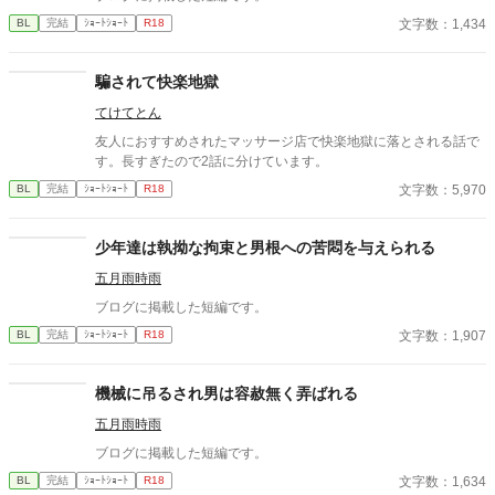
文字数：1,434
BL
完結
ｼｮｰﾄｼｮｰﾄ
R18
騙されて快楽地獄
てけてとん
友人におすすめされたマッサージ店で快楽地獄に落とされる話で
す。長すぎたので2話に分けています。
文字数：5,970
BL
完結
ｼｮｰﾄｼｮｰﾄ
R18
少年達は執拗な拘束と男根への苦悶を与えられる
五月雨時雨
ブログに掲載した短編です。
文字数：1,907
BL
完結
ｼｮｰﾄｼｮｰﾄ
R18
機械に吊るされ男は容赦無く弄ばれる
五月雨時雨
ブログに掲載した短編です。
文字数：1,634
BL
完結
ｼｮｰﾄｼｮｰﾄ
R18