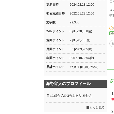
こ
更新日時
2024.02.18 12:00
そ
初回完結日時
2022.01.23 12:06
彼
文字数
29,350
24h.ポイント
0 pt (228,658位)
小
週間ポイント
7 pt (78,785位)
月間ポイント
35 pt (89,285位)
年間ポイント
896 pt (87,354位)
累計ポイント
46,997 pt (46,059位)
ざ
海野宵人のプロフィール
1
自己紹介の記述はありません
もっと見る
2