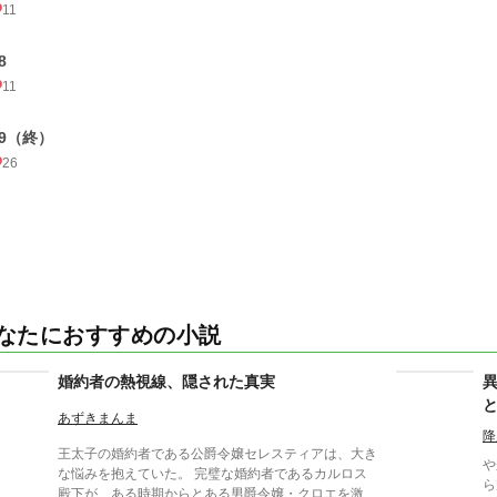
11
8
11
29（終）
26
なたにおすすめの小説
婚約者の熱視線、隠された真実
あずきまんま
降
王太子の婚約者である公爵令嬢セレスティアは、大き
や
な悩みを抱えていた。 完璧な婚約者であるカルロス
ら
殿下が、ある時期からとある男爵令嬢・クロエを激し