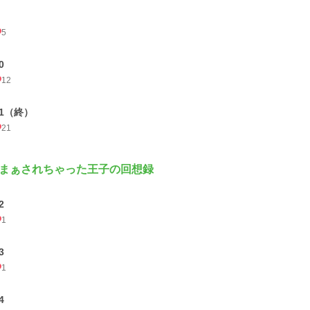
5
0
12
11（終）
21
まぁされちゃった王子の回想録
2
1
3
1
4