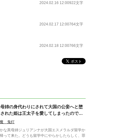
2024.02.16 12:00
922文字
2024.02.17 12:00
764文字
2024.02.18 12:00
766文字
異母姉の身代わりにされて大国の公妾へと堕
とされた姫は王太子を愛してしまったので逃
げます。えっ？番？番ってなんですか？執着
魔 鬼灯
番は逃さない
かな異母姉ジュリアンナが大国エスメラルダ留学か
帰って来た。どうも留学中にやらかしたらしく、罪