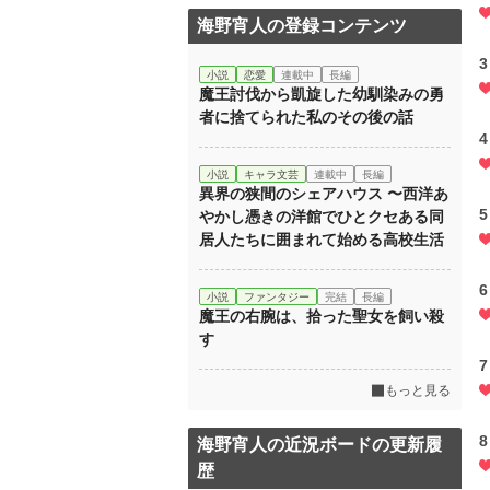
海野宵人の登録コンテンツ
3
小説
恋愛
連載中
長編
魔王討伐から凱旋した幼馴染みの勇
者に捨てられた私のその後の話
4
小説
キャラ文芸
連載中
長編
異界の狭間のシェアハウス 〜西洋あ
5
やかし憑きの洋館でひとクセある同
居人たちに囲まれて始める高校生活
6
小説
ファンタジー
完結
長編
魔王の右腕は、拾った聖女を飼い殺
す
7
もっと見る
8
海野宵人の近況ボードの更新履
歴