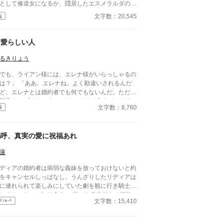
として修道女になるか、隠居したエスメラルダの先
王の公妾として生きるかを迫られていた。 しか
文字数：20,545
編
、ジュリアンナに弱い父王と側妃は、亡くなった正
の娘アリアを替え玉として差し出すことにした。
末な馬車に乗って罪人としてエスメラルダに向かう
可愛らしい人
リアは道中ジュリアンナに恨みを持つものに襲われ
うになる。 危機一髪、助けに来た王太子に番とし
るきりょう
攫われ溺愛されるのだか、番の単語の意味をわから
でも、ライアン様には、エレナ様がいらっしゃるの
いアリアは公妾として抱かれていると誤解してい
は？」 「ああ、エレナね。よく勘違いされるんだ
……。 すれ違う２人の想いは？
ど、エレナとは婚約者でも何でもないんだ。ただの
馴染み」 「それにあいつはひとりで生きていける
文字数：8,760
編
らに剣術を学ぶエレナは可愛げがな
という理由で、ほとんど婚約者同然の幼馴染から捨
れる。 けれど、 「エレナ嬢」 「なんでしょう
嗚呼、真実の愛に祝福あれ
？」 「今日の夜会のパートナーはお決まりです
？」 その言葉でパートナー同伴の夜会に招待さ
蓮
ていたことを思い出した。いつものとおりライアン
一緒に行くと思っていたので参加の返事を出してい
ディアの婚約者は病弱な義妹を放っておけないと約
のだ。 「……いいえ」 当日の欠席は著しく評価
をキャンセルしっぱなし。うんざりしたリディアは
下げる。今後、家庭教師として仕事をしていきたい
に連れられて楽しみにしていた劇を観に行き騎士を
考えるのであれば、父親か兄に頼んででも行った方
じるアーサーと知り合う。 父から条件付きで婚約
いいだろう。 「よければ僕と一緒に行きません
文字数：15,410
ﾄｼｮｰﾄ
との婚約解消の許可をもらったリディアはせっせと
？」
を観にいってアーサーと仲良くなる。 しかし、婚
者が義妹を連れて観劇に押しかけて来たことをきっ