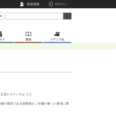
新規登録
ログイン
ネス
書籍
メディア化
は王道ヒロインのようだ。
候補の筆頭である侯爵家のご令嬢が雇った暴漢に襲