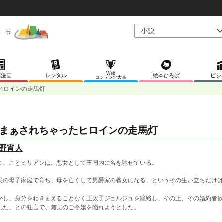
Web
稿漫画
レンタル
絵本ひろば
ビジ
コンテンツ大賞
ヒロインの走馬灯
まぁされちゃったヒロインの走馬灯
野宵人
ミ、ことミリアンは、悪女として王国内に名を馳せている。
民の母子家庭で育ち、母を亡くして男爵家の養女になる、というその生い立ちだけ
かし、身分をわきまえることなく王太子ジョルジュを籠絡し、その上、その婚約者
れた、との狂言で、無実のご令嬢を陥れようとした。