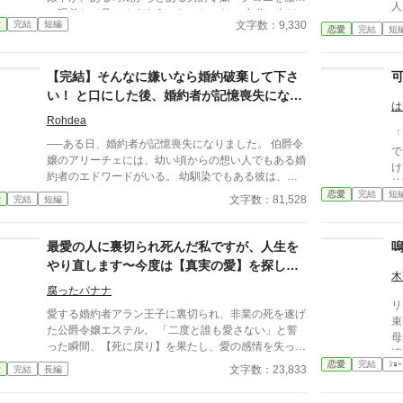
人
い眼差しで見つめるようになったのだ。 自分に向け
代
文字数：9,330
愛
完結
短編
られる優しさは単なる「義務感」によるものと思い込
恋愛
完結
短
し
んだセレスティアは、殿下の本当の幸せのために自ら
妃
身を引く決意を固める。 一方、殿下からの視線を
粗
【完結】そんなに嫌いなら婚約破棄して下さ
「運命の恋」と勘違いしたクロエは次第に増長し、華
ア
やかな創立記念パーティーの場でセレスティアを追い
い！ と口にした後、婚約者が記憶喪失になり
そ
は
詰めようとするが……？ 実は、殿下が男爵令嬢から
まして
て
Rohdea
目を離せなかったのには、誰にも言えない“とんでも
「
な
ない理由”があった——！ 勘違いとすれ違いから始ま
──ある日、婚約者が記憶喪失になりました。 伯爵令
で
て
る、衝撃の結末をお見逃しなく！
嬢のアリーチェには、幼い頃からの想い人でもある婚
け
約者のエドワードがいる。 幼馴染でもある彼は、あ
幼
る日を境に無口で無愛想な人に変わってしまってい
恋愛
完結
短
から」 女性なが
文字数：81,528
愛
完結
短編
た。 素っ気無い態度を取られても一途にエドワード
い
を想ってきたアリーチェだったけど、 ある日、つい
てら
心にも無い言葉……婚約破棄を口走ってしまう。 だ
最愛の人に裏切られ死んだ私ですが、人生を
か
けど、その事を謝る前にエドワードが事故にあってし
か
やり直します〜今度は【真実の愛】を探し、
まい、目を覚ました彼はこれまでの記憶を全て失って
木
れ
元婚約者の後悔を笑って見届ける〜
いた。 記憶を失ったエドワードは、まるで昔の彼に
腐ったバナナ
と
リ
戻ったかのように優しく、 また婚約者のアリーチェ
た
愛する婚約者アラン王子に裏切られ、非業の死を遂げ
束
を一途に愛してくれるようになったけど──…… そし
を
た公爵令嬢エステル。 「二度と誰も愛さない」と誓
母
てある日、一人の女性がエドワードを訪ねて来る。
と
った瞬間、【死に戻り】を果たし、愛の感情を失った
演
※婚約者をざまぁする話ではありません ※2022.1.1
が
冷徹な復讐者として覚醒する。 エステルの標的は、
恋愛
完結
ｼｮｰ
者
文字数：23,833
愛
完結
長編
“謎の女”が登場したのでタグ追加しました
か
自分を裏切った元婚約者と仲間たち。彼女は未来の知
劇
識を武器に、王国の影の支配者ノア宰相と接触。「私
約