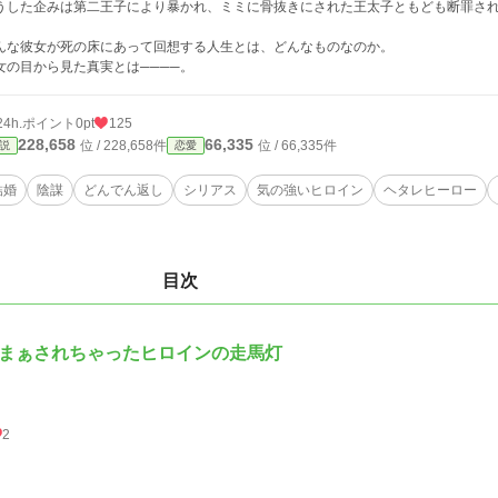
うした企みは第二王子により暴かれ、ミミに骨抜きにされた王太子ともども断罪さ
んな彼女が死の床にあって回想する人生とは、どんなものなのか。
女の目から見た真実とは────。
24h.ポイント
0pt
125
228,658
66,335
位 / 228,658件
位 / 66,335件
説
恋愛
結婚
陰謀
どんでん返し
シリアス
気の強いヒロイン
ヘタレヒーロー
目次
まぁされちゃったヒロインの走馬灯
2