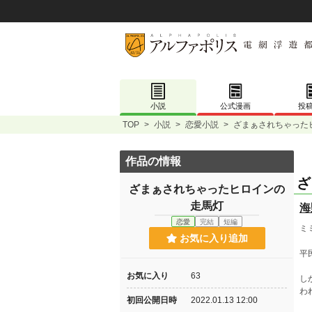
小説
公式漫画
投
TOP
>
小説
>
恋愛小説
>
ざまぁされちゃった
作品の情報
ざ
ざまぁされちゃったヒロインの
走馬灯
海
恋愛
完結
短編
ミ
お気に入り追加
平
お気に入り
63
し
わ
初回公開日時
2022.01.13 12:00