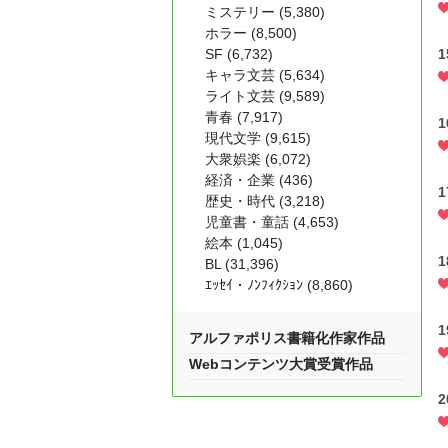
ミステリー (5,380)
ホラー (8,500)
SF (6,732)
1
キャラ文芸 (5,634)
ライト文芸 (9,589)
青春 (7,917)
1
現代文学 (9,615)
大衆娯楽 (6,072)
経済・企業 (436)
1
歴史・時代 (3,218)
児童書・童話 (4,653)
絵本 (1,045)
1
BL (31,396)
ｴｯｾｲ・ﾉﾝﾌｨｸｼｮﾝ (8,860)
1
アルファポリス書籍化作家作品
Webコンテンツ大賞受賞作品
2