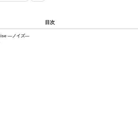
目次
oise —ノイズ—
0