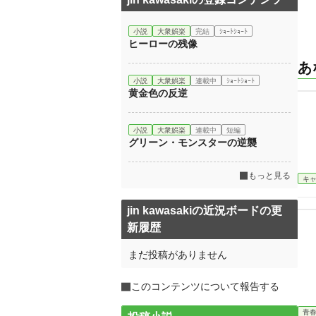
小説
大衆娯楽
完結
ｼｮｰﾄｼｮｰﾄ
ヒーローの残像
あ
小説
大衆娯楽
連載中
ｼｮｰﾄｼｮｰﾄ
黄金色の反逆
小説
大衆娯楽
連載中
短編
グリーン・モンスターの逆襲
もっと見る
キ
jin kawasakiの近況ボードの更
新履歴
まだ投稿がありません
このコンテンツについて報告する
青