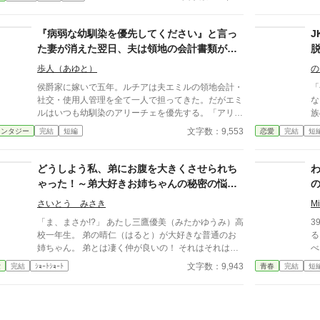
バイト先のスーパーで再会した彼女は、翔太をすぐに
の
採用し、温かく仕事を教えてくれる存在だった。 あ
とは
る日の仕事帰り、ふたりで過ごす時間が増えていき―
『病弱な幼馴染を優先してください』と言っ
す
―そして気づけば紗夜の部屋でご飯をご馳走になるほ
す
た妻が消えた翌日、夫は領地の会計書類が全
ど親密に。 優しくて穏やかで――その色気に触れる
て白紙になっていることに気づいた
たび、翔太の心は揺れていく。 大人の女性と大学
歩人（あゆと）
の
生、甘くちょっぴり刺激的な同居生活（？）がはじま
侯爵家に嫁いで五年。ルチアは夫エミルの領地会計・
「
る。
社交・使用人管理を全て一人で担ってきた。だがエミ
な」 高校二年生の蒼井
ルはいつも幼馴染のアリーチェを優先する。「アリー
族
チェは体が弱いんだ、お前とは違う」——その言葉を
て
文字数：9,553
ァンタジー
完結
短編
恋愛
完結
短
百回聞いた日、ルチアは微笑んで離縁届に署名した。
う
「ええ、私は丈夫ですから。どうぞ幼馴染様をお大事
じ
に」。翌朝、エミルが目にしたのは——税務報告の締
格
どうしよう私、弟にお腹を大きくさせられち
切、領民からの陳情の山、そして紅茶の淹れ方すら知
長
ゃった！～弟大好きお姉ちゃんの秘密の悩み
らない自分。三ヶ月後、かつて「地味な妻」と呼ばれ
普通じ
～
たルチアは、辺境伯の財務顧問として辣腕を振るって
様
さいとう みさき
M
いた。
れ
「ま、まさか!?」 あたし三鷹優美（みたかゆうみ）高
3
る
校一年生。 弟の晴仁（はると）が大好きな普通のお
る
て
姉ちゃん。 弟とは凄く仲が良いの！ それはそれはも
べる
か
のすごく‥‥‥ 「あん、晴仁いきなりそんなのお口
い
文字数：9,943
愛
完結
ｼｮｰﾄｼｮｰﾄ
青春
完結
短
ない
に入らないよぉ～♡」 そんな関係のあたしたち。 で
ら、私…
もある日トイレであたしはアレが来そうなのになかな
い
か来ないのも気にもせずスカートのファスナーを上げ
ブ
ると‥‥‥ 「うそっ！ お腹が出て来てる!?」 お姉