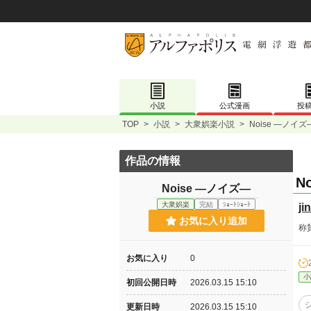
小説
公式漫画
投
TOP
>
小説
>
大衆娯楽小説
>
Noise —ノイズ
作品の情報
N
Noise —ノイズ—
大衆娯楽
完結
ｼｮｰﾄｼｮｰﾄ
ji
お気に入り追加
称
お気に入り
0
小
初回公開日時
2026.03.15 15:10
更新日時
2026.03.15 15:10