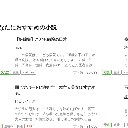
なたにおすすめの小説
【短編集】こども病院の日常
moa
詩
ここの病院は、こども病院です。 18歳以下の子供が
会
通う病院、 診療科はたくさんあります。 内科、外
３
科、耳鼻科、歯科、皮膚科etc… ただただ医者目線で
た
色々な病気を治療していくだけの小説です。 恋愛要
文字数：20,633
ャラ文芸
完結
ｼｮｰﾄｼｮｰﾄ
恋愛
完結
ｼｮｰ
素などは一切ありません。 密着病院24時！的な感じ
です。 人物像などは表記していない為、読者様のご
想像にお任せします。 ※泣く表現、痛い表現など嫌
同じアパートに住む年上未亡人美女は甘すぎ
いな方は読むのをお控えください。 歯科以外の医療
る。
知識はそこまで詳しくないのですみませんがご了承く
楠
ださい。
ピコサイクス
主
大学生の翔太は、一人暮らしを始めたばかり。 真下
普
の階に住むのは、落ち着いた色気と優しさを併せ持つ
イ
大人の女性・水無瀬紗夜。 引っ越しの挨拶で出会っ
フ
た瞬間、翔太は心を奪われてしまう。 偶然にもアル
青春
連載中
レ
文字数：31,050
春
連載中
長編
R15