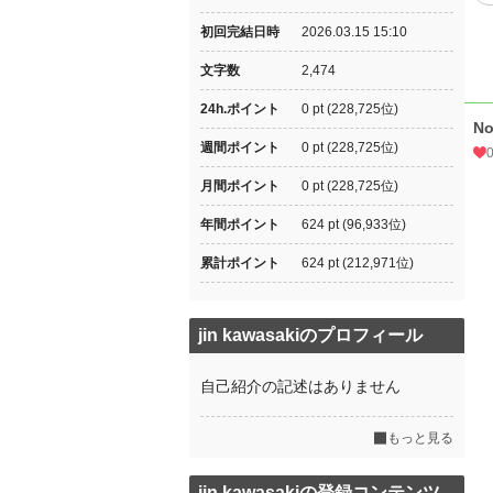
初回完結日時
2026.03.15 15:10
文字数
2,474
24h.ポイント
0 pt (228,725位)
N
週間ポイント
0 pt (228,725位)
月間ポイント
0 pt (228,725位)
年間ポイント
624 pt (96,933位)
累計ポイント
624 pt (212,971位)
jin kawasakiのプロフィール
自己紹介の記述はありません
もっと見る
jin kawasakiの登録コンテンツ