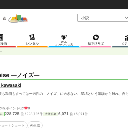
Web
稿漫画
レンタル
絵本ひろば
ビジ
コンテンツ大賞
—
oise —ノイズ—
n kawasaki
賛も罵倒もすべては一過性の「ノイズ」に過ぎない。SNSという喧騒から離れ、自ら
24h.ポイント
0pt
0
228,725
6,071
位 / 228,725件
位 / 6,071件
説
大衆娯楽
ショートショート
AI生成