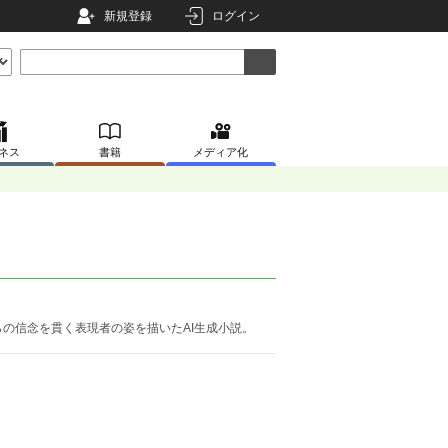
新規登録
ログイン
ネス
書籍
メディア化
の信念を貫く表現者の姿を描いたAI生成小説。