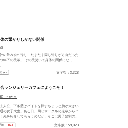
身体の繋がりしかない関係
織
社の飲み会の帰り、たまたま同じ帰りが方向だった
つ年下の後輩。 その後勢いで身体の関係になっ
。
文字数：3,328
ﾄｼｮｰﾄ
百合ランジェリーカフェにようこそ！
富 つかさ
人公、下条藍はバイトを探すちょっと胸が大きい
通の女子大生。ある日、同じサークルの先輩からバ
ト先を紹介してもらうのだが、そこは男子禁制のカ
ェ併設ランジェリーショップで！？ ちょっとハ
文字数：59,023
長編
R15
ンチなお仕事カフェライフ、始まります！！ ※こ