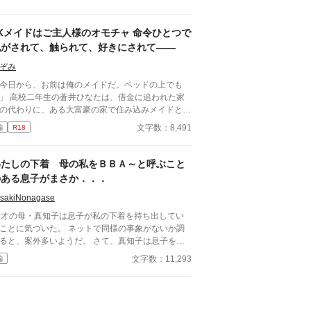
物語はフィクションであり実在の人物・団体・法律
一切関係ありません。 表紙画像はAIイラストで
JKメイドはご主人様のオモチャ 命令ひとつで
。下着が生成できないのでビキニで代用していま
。
脱がされて、触られて、好きにされて――
ぞみ
今日から、お前は俺のメイドだ。ベッドの上でも
ひなたは、借金に追われた家
の代わりに、ある大富豪の家で住み込みメイドとし
働くことに。 そこは、まるでおとぎ話に出てきそ
文字数：8,491
編
R18
な大きな洋館。 でも、そこで待っていたのは、同
高校に通うちょっと有名な男の子――完璧だけど性
が超ドSな御曹司、天城 蓮だった。 昼間は生徒会
わたしの下着 母の私をＢＢＡ～と呼ぶこと
、夜は…ご主人様？ しかも、彼の命令はちょっと
のある息子がまさか．．．
ゃない。 「掃除だけじゃダメだろ？ ご主人
の癒しも、メイドの大事な仕事だろ？」 手を握ら
isakiNonagase
るたび、耳元で囁かれるたび、心臓がバクバクす
9才の母・真知子は息子が私の下着を持ち出してい
。 なのに、ひなたの体はどんどん反応してしまっ
ことに気づいた。 ネットで同様の事象がないか調
…。 怒ったり照れたりしながらも、次第に蓮に惹
と、案外多いようだ。 さて、真知子は息子を問
れていくひなた。 だけど、彼にはまだ知られてい
詰める？ それとも気づかないふりを続けてあげる
文字数：11,293
編
秘密があって―― 「…ほんとは、ずっと前か
か？ そのほかに外伝も綴りました。
」 ただのメイドなんかじゃ終わりたくな
。 恋と欲望が交差する、ちょっぴり危険な主従ラ
ストーリー。