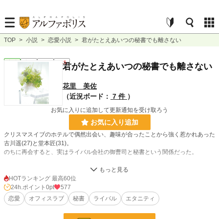
TOP
>
小説
>
恋愛小説
>
君がたとえあいつの秘書でも離さない
恋愛
完結
長編
R15
君がたとえあいつの秘書でも離さない
花里 美佐
（近況ボード：
7 件
）
お気に入りに追加して更新通知を受け取ろう
お気に入り追加
クリスマスイブのホテルで偶然出会い、趣味が合ったことから強く惹かれあった
古川遥(27)と堂本匠(31)。
のちに再会すると、実はライバル会社の御曹司と秘書という関係だった。
逆風を覚悟の上、惹かれ合うふたりは隠れて交際を開始する。
それは戻れない茨の道に踏み出したも同然だった。
HOTランキング 最高60位
24h.ポイント
0pt
577
遥に想いを寄せていた彼女の上司は、仕事も巻き込み匠を追い詰めていく。
恋愛
オフィスラブ
秘書
ライバル
エタニティ
小説
228,585 位 / 228,585 件