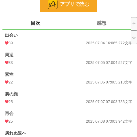
アプリで読む
恋愛
66,313 位 / 66,313 件
お気に入り
103
目次
感想
24h.ポイント
0 pt
出会い
文字数
91,454
39
2025.07.04 16:06
5,272文字
更新日時
2025.07.25 07:00
周辺
33
2025.07.05 07:00
4,527文字
初回公開日時
2025.07.04 16:06
初回完結日時
2025.07.25 08:43
素性
22
2025.07.06 07:00
5,213文字
週間ポイント
63 pt (41,753 位)
裏の顔
月間ポイント
147 pt (57,460 位)
25
2025.07.07 07:00
3,733文字
年間ポイント
11,756 pt (28,405 位)
再会
累計ポイント
29,362 pt (58,807 位)
25
2025.07.08 07:00
3,942文字
戻れぬ道へ