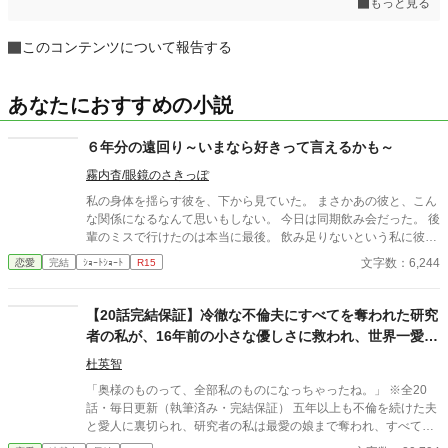
もっと見る
このコンテンツについて報告する
あなたにおすすめの小説
６年分の遠回り～いまなら好きって言えるかも～
霧内杳/眼鏡のさきっぽ
私の身体を揺らす彼を、下から見ていた。 まさかあの彼と、こん
な関係になるなんて思いもしない。 今日は同期飲み会だった。 後
輩のミスで行けたのは本当に最後。 飲み足りないという私に彼は
付き合ってくれた。 彼とは入社当時、部署は違ったが同じ仕事に
文字数：6,244
恋愛
完結
ｼｮｰﾄｼｮｰﾄ
R15
携わっていた。 きっとあの頃のわたしは、彼が好きだったんだと
思う。 けれど仕事で負けたくないなんて私のちっぽけなプライド
のせいで、その一線は越えられなかった。 でも、あれから変わっ
【20話完結保証】冷徹な不倫夫にすべてを奪われた研究
た私なら……。 ****** 2021/05/29 公開 ****** 表紙 いもこは妹
者の私が、16年前の小さな優しさに救われ、世界一愛さ
pixivID:11163077
れるまで。
杜英智
「奥様のものって、全部私のものになっちゃったね。」 ※全20
話・毎日更新（執筆済み・完結保証） 五年以上も不倫を続けた夫
と愛人に裏切られ、研究者の私は最愛の娘まで奪われ、すべてを
失った。 どん底に落ちた私へ手を差し伸べてくれたのは、穏やか