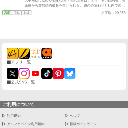
大手商社に勤める地味なOL・相沢美月は、エリートの婚約者・高
遠彰から突然婚約破棄を告げられる。 彼の心変わりと社内での孤
立に傷つき、退職を選んだ美月。 しかし、彼らは知らなかった。
文字数：29,958
恋愛
完結
短編
彼女には、IT業界で“K”という名で知られる伝説的なデータアナリ
ストという、もう一つの顔があったことを。 失意の中、足を運ん
だ交流会で美月が出会ったのは、急成長中のIT企業「ホライゾ
ン・テクノロジーズ」の若き社長・一条蓮。 彼女が何気なく口に
した市場分析の鋭さに衝撃を受けた蓮は、すぐさま彼女を破格の
条件でスカウトする。 「君のその目で、俺と未来を見てほしい」
──。 蓮の情熱に心を動かされ、新たな一歩を踏み出した美月
は、その才能を遺憾なく発揮していく。 地味なOLから、誰もが
注目するキャリアウーマンへ。 そして、仕事のパートナーである
アプリ一覧
蓮の、真っ直ぐで誠実な愛情に、凍てついていた心は次第に溶か
されていく。 これは、才能というガラスの靴を見出された、一人
の女性のシンデレラストーリー。 数字の奥に隠された真実を見抜
く彼女が、本当の愛と幸せを掴むまでの、最高にドラマチックな
公式SNS一覧
逆転ラブストーリー。
ご利用について
利用規約
ヘルプ
アルファコイン利用規約
投稿ガイドライン