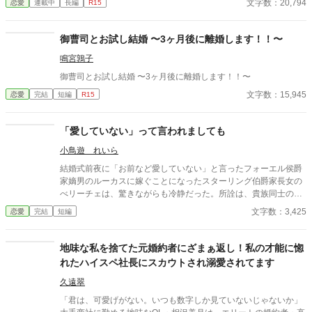
文字数：20,794
恋愛
連載中
長編
R15
で誠実な共同研究者・橘悠真。 なぜか彼は、いつも私だけを優し
く気にかけてくれる。 そして、その理由は十六年前のある出来事
へとつながっていた――。 裏切った元夫たちへのスカッとざま
御曹司とお試し結婚 〜3ヶ月後に離婚します！！〜
ぁ。 一途な天才研究者との再生と溺愛。 傷ついた母娘が、本当の
鳴宮鶉子
幸せを取り戻す物語。 ※ハッピーエンド保証。母娘が幸せを掴む
結末をお楽しみください。
御曹司とお試し結婚 〜3ヶ月後に離婚します！！〜
文字数：15,945
恋愛
完結
短編
R15
「愛していない」って言われましても
小鳥遊 れいら
結婚式前夜に「お前など愛していない」と言ったフォーエル侯爵
家嫡男のルーカスに嫁ぐことになったスターリング伯爵家長女の
べリーチェは、驚きながらも冷静だった。所詮は、貴族同士の政
略結婚なのだから愛してほしいなど願ったこともなかった。べリ
文字数：3,425
恋愛
完結
短編
ーチェの反応に驚きながらも恋人との時間を優先していくルーカ
ス。 ルーカスが本当に大切なものに気づいた時には時すでに遅か
った・・・
地味な私を捨てた元婚約者にざまぁ返し！私の才能に惚
れたハイスペ社長にスカウトされ溺愛されてます
久遠翠
「君は、可愛げがない。いつも数字しか見ていないじゃないか」