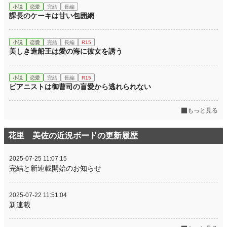
小説
恋愛
完結
長編
課長のケーキは甘い包囲網
小説
恋愛
完結
長編
R15
美しき造船王は愛の海に彼女を誘う
小説
恋愛
完結
長編
R15
ピアニストは御曹司の盲愛から逃れられない
もっと見る
花里 美佐の近況ボードの更新履歴
2025-07-25 11:07:15
完結と新連載開始のお知らせ
2025-07-22 11:51:04
新連載