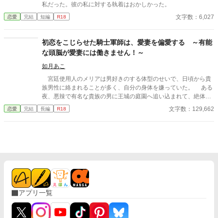
私だった。彼の私に対する執着はおかしかった。
文字数：6,027
恋愛
完結
短編
R18
初恋をこじらせた騎士軍師は、愛妻を偏愛する ～有能
な頭脳が愛妻には働きません！～
如月あこ
宮廷使用人のメリアは男好きのする体型のせいで、日頃から貴
族男性に絡まれることが多く、自分の身体を嫌っていた。 ある
夜、悪辣で有名な貴族の男に王城の庭園へ追い込まれて、絶体絶
命のピンチに陥る。 懸命に守ってきた純潔がついに散らされて
文字数：129,662
恋愛
完結
長編
R18
しまう！ と、恐怖に駆られるメリアを助けたのは『騎士軍師』
という特別な階級を与えられている、策士として有名な男ゲオル
グだった。 メリアはゲオルグの提案で、大切な人たちを守るた
めに、彼と契約結婚をすることになるが――。 騎士軍師（4
0歳）×宮廷使用人（22歳） ひたすら不器用で素直な二人の、
両片想いむずむずストーリー。 ※ヒロインは、むちっとした体型
（太っているわけではないが、本人は太っていると思い込んでい
る）
アプリ一覧