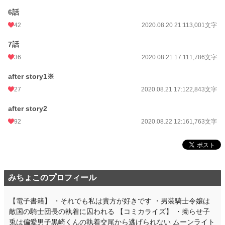
6話
累計ポイント
1,205,127 pt (4,842 位)
42
2020.08.20 21:11
3,001文字
7話
36
2020.08.21 17:11
1,786文字
after story1※
27
2020.08.21 17:12
2,843文字
after story2
92
2020.08.22 12:16
1,763文字
みちょこのプロフィール
【電子書籍】 ・それでも私は貴方が好きです ・男装騎士令嬢は
敵国の騎士団長の執着に囚われる 【コミカライズ】 ・拗らせ子
兎は偏愛男子黒崎くんの執着交尾から逃げられない ムーンライト