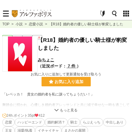
TOP
>
小説
>
恋愛小説
>
【R18】婚約者の優しい騎士様が豹変しました
恋愛
完結
短編
R18
【R18】婚約者の優しい騎士様が豹変
しました
みちょこ
（近況ボード：
7 件
）
お気に入りに追加して更新通知を受け取ろう
お気に入り追加
「レベッカ！ 貴女の婚約者を私に譲ってちょうだい！」
舞踏会に招かれ、心優しき婚約者アレッサンドと共に城で幸せな一時を過ごして
いたレベッカは、王女であるパトリツィアから衝撃的な一言を告げられた。
24h.ポイント
35pt
412
王族の権力を前にレベッカは為す術も無く、あっという間に婚約解消することが
恋愛
ハッピーエンド
婚約解消？
騎士
らぶえっち
中出しあり
決まってしまう。嘆き悲しむレベッカは、アレッサンドに「お前はそれでいいの
王女
溺愛/執着
イチャイチャ
まさかの展開
か？」と尋ねられたものの、「そうするしかない」と答えてしまい──