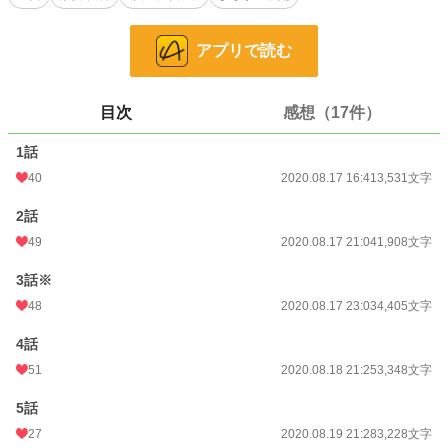
※ムーンライトノベル様でも公開中です。
アプリで読む
※本編7話+番外編2話で完結します。
小説
19,575 位 / 228,589 件
目次
感想（17件）
恋愛
8,537 位 / 66,314 件
1話
お気に入り
2,649
40
2020.08.17 16:41
3,531文字
24h.ポイント
35 pt
2話
文字数
25,813
49
2020.08.17 21:04
1,908文字
更新日時
2020.08.22 12:16
3話※
初回公開日時
2020.08.17 16:41
48
2020.08.17 23:03
4,405文字
初回完結日時
2020.08.22 12:16
4話
51
2020.08.18 21:25
3,348文字
週間ポイント
521 pt (14,186 位)
5話
月間ポイント
3,169 pt (11,778 位)
27
2020.08.19 21:28
3,228文字
年間ポイント
31,694 pt (14,575 位)