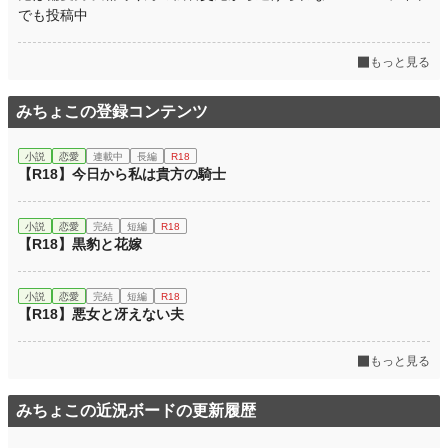
でも投稿中
もっと見る
みちょこの登録コンテンツ
小説
恋愛
連載中
長編
R18
【R18】今日から私は貴方の騎士
小説
恋愛
完結
短編
R18
【R18】黒豹と花嫁
小説
恋愛
完結
短編
R18
【R18】悪女と冴えない夫
もっと見る
みちょこの近況ボードの更新履歴