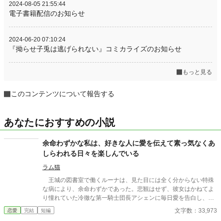
2024-08-05 21:55:44
電子書籍配信のお知らせ
2024-06-20 07:10:24
『拗らせ子兎は逃げられない』コミカライズのお知らせ
もっと見る
このコンテンツについて報告する
あなたにおすすめの小説
余命わずかな私は、好きな人に愛を伝えて素っ気なくあ
しらわれる日々を楽しんでいる
ラム猫
王城の図書室で働くルーナは、見た目には全く分からない特殊
な病により、余命わずかであった。悲観はせず、彼女はかねてよ
り憧れていた冷徹な第一騎士団長アシェンに毎日愛を告白し、彼
の困惑した反応を見ることを最後の人生の楽しみとする。アシェ
文字数：33,973
恋愛
完結
短編
ンは一貫してそっけない態度を取り続けるが、ルーナのひたむき