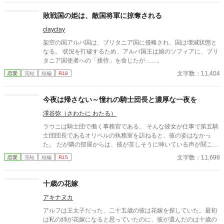
な告白は、彼の無関心だった心に少しずつ波紋を広げていった。
※『小説家になろう』様『カクヨム』様にも同じ作品を投稿して
敗戦国の姫は、敵国将軍に掠奪される
います ※全十七話で完結の予定でしたが、勝手ながら二話ほど追
clayclay
加させていただきます。公開は同時に行うので、完結予定日は変
わりません。本編は十五話まで、その後は番外編になります。
架空の国アルバ国は、ブリタニア国に侵略され、国は壊滅状態と
なる。 状況を打破するため、アルバ国王は娘のソフィアに、ブリ
タニア国使者への「接待」を命じたが……。
文字数：11,404
恋愛
完結
短編
R18
今夜は帰さない～憧れの騎士団長と濃厚な一夜を
澤谷弥（さわたに わたる）
ラウニは騎士団で働く事務官である。 そんな彼女が仕事で第五騎
士団団長であるオリベルの執務室を訪ねると、彼の姿はなかっ
た。 だが隣の部屋からは、彼が苦しそうに呻いている声が聞こえ
てきた。 そんな彼を助けようと隣室へと続く扉を開けたラウニが
文字数：11,698
恋愛
完結
短編
R15
目にしたのは――。
十歳の花嫁
アキナヌカ
アルフは王太子だった、二十五歳の彼は花嫁を探していた。最初
は私の姉が花嫁になると思っていたのに、彼が選んだのは十歳の