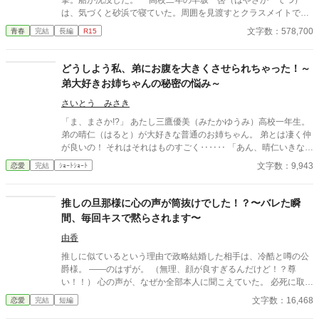
撃。船が沈没した。 高校二年の早坂 啓（はやさか てつ）
は、気づくと砂浜で寝ていた。周囲を見渡すとクラスメイトで美
少女の天音 愛（あまね まな）が隣に倒れていた。 どうや
文字数：578,700
青春
完結
長編
R15
ら、漂流して流されていたようだった。 帰ろうにも島は『無人
島』。 しばらくは島で生きていくしかなくなった。天音と共に
無人島サバイバルをしていくのだが……クラスの女子が次々に見
どうしよう私、弟にお腹を大きくさせられちゃった！～
つかり、やがてハーレムに。 男一人と女子十五人で……取り合
弟大好きお姉ちゃんの秘密の悩み～
いに発展！？
さいとう みさき
「ま、まさか!?」 あたし三鷹優美（みたかゆうみ）高校一年生。
弟の晴仁（はると）が大好きな普通のお姉ちゃん。 弟とは凄く仲
が良いの！ それはそれはものすごく‥‥‥ 「あん、晴仁いきなり
そんなのお口に入らないよぉ～♡」 そんな関係のあたしたち。 で
文字数：9,943
恋愛
完結
ｼｮｰﾄｼｮｰﾄ
もある日トイレであたしはアレが来そうなのになかなか来ないの
も気にもせずスカートのファスナーを上げると‥‥‥ 「うそっ！
お腹が出て来てる!?」 お姉ちゃんの秘密の悩みです。
推しの旦那様に心の声が筒抜けでした！？〜バレた瞬
間、毎回キスで黙らされます〜
由香
推しに似ているという理由で政略結婚した相手は、冷酷と噂の公
爵様。 ――のはずが。 （無理、顔が良すぎるんだけど！？尊
い！！） 心の声が、なぜか全部本人に聞こえていた。 必死に取り
繕うも時すでに遅し。 暴走する脳内実況を止めるたび、旦那様は
文字数：16,468
恋愛
完結
短編
なぜか――キスしてくる。 「黙らせるのにちょうどいい」 いや全