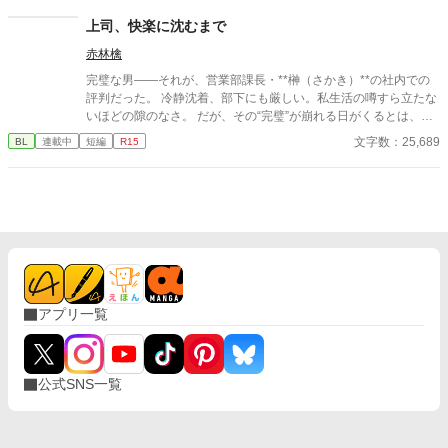
然よくないです！！むしろ悪化してます！！ 無表情公爵様 × 心の
声だだ漏れ令嬢 甘くて騒がしい新婚生活、開幕。
上司、快楽に沈むまで
赤林檎
完璧な男――それが、営業部課長・**榊（さかき）**の社内での
評判だった。 冷静沈着、部下にも厳しい。私生活の噂すら立たな
いほどの隙のなさ。 だが、その“完璧”が崩れる日がくるとは、誰
も想像していなかった。 入社三年目の篠原は、榊の直属の部下。
文字数：25,689
BL
連載中
短編
R15
真面目だが強気で、どこか挑発的な笑みを浮かべる青年。 ある
夜、取引先とのトラブル対応で二人だけが残ったオフィスで、 篠
原は上司に向かって、いつもの穏やかな口調を崩した。「……そ
んな顔、部下には見せないんですね」 疲労で僅かに緩んだ榊の表
情。 その弱さを見逃さず、篠原はデスク越しに距離を詰める。
「強がらなくていいですよ。俺の前では、もう」 指先が榊のネク
タイを掴む。 引き寄せられた瞬間、榊の理性は音を立てて崩れ
た。 拒むことも、許すこともできないまま、 彼は“部下”の手によ
って、ひとつずつ乱されていく。 言葉で支配され、触れられるた
アプリ一覧
びに、自分の知らなかった感情と快楽を知る。それは、上司とし
ての誇りを壊すほどに甘く、逃れられないほどに深い。 だが、篠
原の視線の奥に宿るのは、ただの欲望ではなかった。 そこには、
ずっと榊だけを見つめ続けてきた、静かな執着がある。 「俺、前
公式SNS一覧
から思ってたんです。 あなたが誰かに“支配される”ところ、き
っと綺麗だろうなって」 支配する側だったはずの男が、 支配され
ることで初めて“生きている”と感じてしまう――。 上司と部下、
立場も理性も、すべてが絡み合うオフィスの夜。 秘密の扉を開け