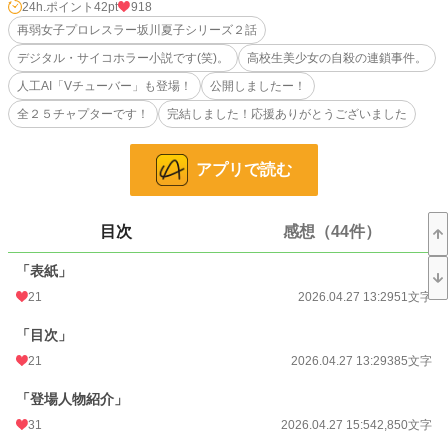
昭和末期の「三大怪異」と言われる大御所怪異の「口裂け女」、「八尺様」と肩
24h.ポイント
42pt
918
を並べる「メリーさん」です（※「３大怪異」は諸説あり）。
再弱女子プロレスラー坂川夏子シリーズ２話
令和に蘇った「メリーさん」は「昭和のアナログ」チックな「人形」ではなく、
デジタル・サイコホラー小説です(笑)。
高校生美少女の自殺の連鎖事件。
「デジタルメリーさん」です。
平静を挟み「メリーさん」も２１世紀モデルに進化しています(笑)。
人工AI「Vチューバー」も登場！
公開しましたー！
「メリーさん」を良く知らない人は「ウィキ」でまずは調べてください。
全２５チャプターです！
完結しました！応援ありがとうございました
いろんな「メリーさん」がいますが、引っ越しの際に捨てた人形の「メリーさ
ん」が持ち主の女の子に電話を掛けてきて、徐々に近づいてきて、最後には「背
後に立ち」、「DEATH！」Σ(ﾟ∀ﾟﾉ)ﾉｷｬｰ
アプリで読む
そんな「メリーさん」に尊敬の念を込めて、「令和版ケリーさん」として「召
喚」しました！
ニコニコ商店街のいつものメンバーが「メリーさん」の謎解きに挑みます！
なっちゃんの今回の「仮彼」は年下のイケメンプログラマーです！
目次
感想（44件）
今回もなっちゃんはモテモテです！
「なっちゃんオチ」も用意していますので、お時間のある方は最後までお付き合
「表紙」
いしていただけると嬉しいです！
近日公開します！
21
2026.04.27 13:29
51文字
余りネタバレしてもいけないので、本編をよろひこー！
(⋈◍＞◡＜◍)。✧💖
「目次」
21
2026.04.27 13:29
385文字
小説
18,417 位 / 228,932 件
「登場人物紹介」
現代文学
119 位 / 9,625 件
31
2026.04.27 15:54
2,850文字
お気に入り
32