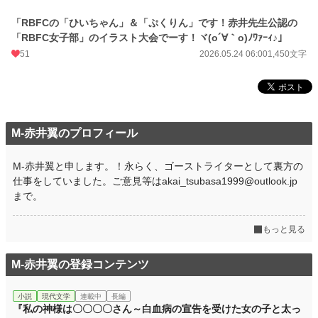
「RBFCの「ひいちゃん」＆「ぷくりん」です！赤井先生公認の
「RBFC女子部」のイラスト大会でーす！ヾ(o´∀｀o)ﾉﾜｧｰｨ♪」
51
2026.05.24 06:00
1,450文字
M‐赤井翼のプロフィール
M-赤井翼と申します。！永らく、ゴーストライターとして裏方の
仕事をしていました。ご意見等はakai_tsubasa1999@outlook.jp
まで。
もっと見る
M‐赤井翼の登録コンテンツ
小説
現代文学
連載中
長編
『私の神様は〇〇〇〇さん～白血病の宣告を受けた女の子と太っ