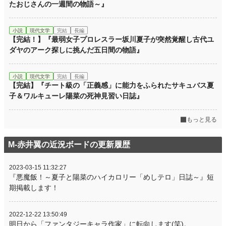
たおじさんの一週間の物語～』
小説
現代文学
完結
長編
【完結！】『最弱女子プロレスラー坂川夏子が突然覚醒し古代ユ
ダヤのアーク探しに挑んだ五日間の物語』
小説
現代文学
完結
長編
【完結】『チート級の「正義感」に能力をふられたサキュバス夏
子＆ワルキューレ陽菜の死神見習い日誌』
もっと見る
M‐赤井翼の近況ボードの更新履歴
2023-03-15 11:32:27
『悪魔飯！～夏子と陽菜のハイカロリー「めしテロ」日誌～』短
期掲載します！
2022-12-22 13:50:49
明日から「ファンタジーキャラ作家」に転向します(笑)。