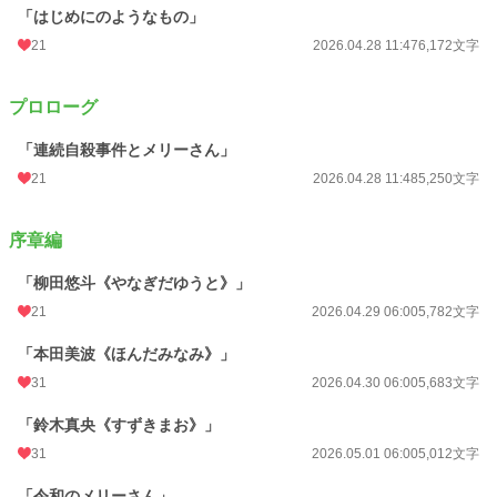
「はじめにのようなもの」
24h.ポイント
42 pt
21
2026.04.28 11:47
6,172文字
文字数
160,218
プロローグ
更新日時
2026.05.24 06:00
「連続自殺事件とメリーさん」
初回公開日時
2026.04.27 13:29
21
2026.04.28 11:48
5,250文字
初回完結日時
2026.05.24 06:04
週間ポイント
0 pt (228,932 位)
序章編
月間ポイント
147 pt (57,460 位)
「柳田悠斗《やなぎだゆうと》」
年間ポイント
30,281 pt (15,034 位)
21
2026.04.29 06:00
5,782文字
累計ポイント
30,281 pt (57,982 位)
「本田美波《ほんだみなみ》」
31
2026.04.30 06:00
5,683文字
「鈴木真央《すずきまお》」
31
2026.05.01 06:00
5,012文字
「令和のメリーさん」