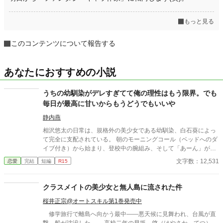
もっと見る
このコンテンツについて報告する
あなたにおすすめの小説
うちの幼馴染がデレすぎてて俺の理性はもう限界。でも
毎日が最高に甘いからもうどうでもいいや
静内燕
相沢悠太の日常は、規格外の美少女である幼馴染、白石葵によっ
て完全に支配されている。 朝のモーニングコール（ベッドへのダ
イブ付き）から始まり、登校中の腕組み、そして「あーん」が義
務付けられた手作り弁当。誰もが羨むラブラブっぷりだが、悠太
文字数：12,531
恋愛
完結
短編
R15
はこれを「家族愛」だと頑なに誤解（無視）している。 「ゆーた
は私の運命の相手なんだもん！」と、葵のデレデレは今日も過剰
の一途。周囲の冷やかしや、葵を狙う男子生徒のプレッシャーが
クラスメイトの美少女と無人島に流された件
高まる中、悠太の**「幼馴染フィルター」**はついに限界を迎え
桜井正宗@オートスキル第1巻発売中
る。 この溺愛っぷり、いつまで「家族」で通せるのか？ 甘すぎる
日常が、悠太の鈍感な理性を溶かし尽くす――最初からクライマ
修学旅行で離島へ向かう最中――悪天候に見舞われ、台風が直
ックスの、超高濃度イチャイチャ・ラブコメ、開幕！