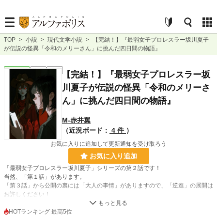
TOP
>
小説
>
現代文学小説
>
【完結！】『最弱女子プロレスラー坂川夏子
が伝説の怪異「令和のメリーさん」に挑んだ四日間の物語』
現代文学
完結
長編
【完結！】『最弱女子プロレスラー坂
川夏子が伝説の怪異「令和のメリーさ
ん」に挑んだ四日間の物語』
M‐赤井翼
（近況ボード：
4 件
）
お気に入りに追加して更新通知を受け取ろう
お気に入り追加
「最弱女子プロレスラー坂川夏子」シリーズの第２話です！
当然、「第１話」があります。
「第３話」から公開の裏には「大人の事情」がありますので、「逆進」の展開は
お許しください！
今度の「敵」は「令和のメリーさん」です！
みなさん「メリーさん」はご存じですか？
HOTランキング 最高5位