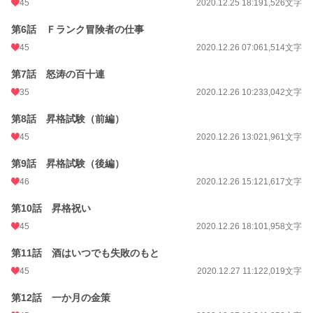
45
2020.12.25 18:19
1,526文字
年間ポイント
3,864 pt (51,670 位)
第6話 Ｆランク冒険者の仕事
累計ポイント
45
221,583 pt (18,729 位)
2020.12.26 07:06
1,514文字
第7話 怒涛の百十連
35
2020.12.26 10:23
3,042文字
第8話 昇格試験（前編）
45
2020.12.26 13:02
1,961文字
第9話 昇格試験（後編）
46
2020.12.26 15:12
1,617文字
第10話 昇格祝い
45
2020.12.26 18:10
1,958文字
第11話 酒はいつでも失敗のもと
45
2020.12.27 11:12
2,019文字
第12話 一か月の金策