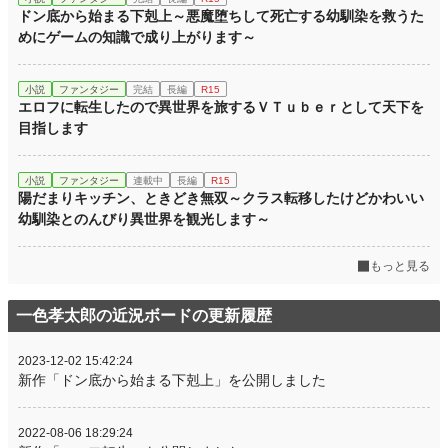
ドン底から始まる下剋上～悪魔堕ちして死亡する幼馴染を救うた
めにゲームの知識で成り上がります～
小説
ファンタジー
完結
長編
R15
エロフに転生したので異世界を旅するＶＴｕｂｅｒとして天下を
目指します
小説
ファンタジー
連載中
長編
R15
陽だまりキッチン、ときどき無双～クラス転移したけどかわいい
幼馴染とのんびり異世界を観光します～
もっと見る
一色孝太郎の近況ボードの更新履歴
2023-12-02 15:42:24
新作「ドン底から始まる下剋上」を公開しました
2022-08-06 18:29:24