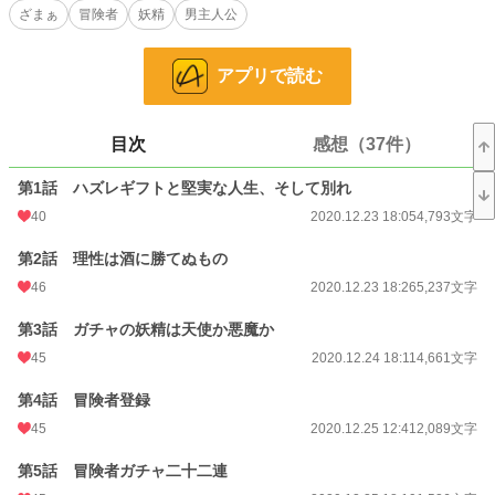
ざまぁ
冒険者
妖精
男主人公
に抽選をさせています。そのため、ガチャの結果によって物語の未来は変化しま
す
※本作品は他サイト様でも同時掲載しております
アプリで読む
※2020/12/26 タイトルを変更しました（旧題：ガチャに人生全ツッパ）
※2020/12/26 あらすじをシンプルにしました
目次
感想（37件）
小説
228,779 位 / 228,779 件
ファンタジー
53,308 位 / 53,308 件
第1話 ハズレギフトと堅実な人生、そして別れ
40
2020.12.23 18:05
4,793文字
お気に入り
439
第2話 理性は酒に勝てぬもの
24h.ポイント
0 pt
46
2020.12.23 18:26
5,237文字
文字数
310,730
第3話 ガチャの妖精は天使か悪魔か
更新日時
2021.06.13 21:00
45
2020.12.24 18:11
4,661文字
初回公開日時
2020.12.23 18:05
第4話 冒険者登録
初回完結日時
2021.06.13 21:13
45
2020.12.25 12:41
2,089文字
週間ポイント
28 pt (56,925 位)
第5話 冒険者ガチャ二十二連
月間ポイント
70 pt (73,336 位)