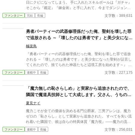
酷い扱いを受けていた彼女は、城を捨てて俺についてきたらし
日にクビになってしまう。 手に入れたスキルボールは『ガチャ』
い。 王女様は命を狙われており、戻れば殺されるらしい。 ならば
そこから『鑑定』『錬金術』と手に入れて、今までダンジョンの
一緒に連れて行くしかあるまい。 資金もあるし、誰も居ない領地
宝箱しか出なかったポーションなどを冒険者御用達の『プライ
文字数：389,631
ファンタジー
完結
長編
も貰えて好き勝手できる。 これって最高なのでは？ ※マルチ投稿
ド』に売り、億万長者になっていく。 他にもS級冒険者と出会
しています。
い、自らもS級に上り詰める。 どんどん仲間も増え、自らはダン
ジョンには行かず錬金術で飯を食う。 自身の本当のジョブが召喚
勇者パーティーの武器修理係だった俺、聖剣を壊した罪
士だったので、召喚した相棒のテンとまったり、時には冒険し成
で追放される ～「壊したのは勇者です」と美少女になっ
長していく。
た聖剣が証言してくれたので、捨てられた
極楽鳥
『勇者パーティーの武器修理係だった俺、聖剣を壊した罪で追放
される ～「壊したのは勇者です」と美少女になった聖剣が証言し
てくれたので、捨てられた神器たちと辺境工房を始めます～』 あ
らすじ 勇者パーティーの武器修理係ラウルは、戦えない無能とし
文字数：227,175
ファンタジー
連載中
長編
て仲間から見下されていた。 ある日、ラウルの警告を無視した勇
者が聖剣を折ってしまう。ところが責任を押しつけられたのはラ
ウルだった。 報酬も名誉も奪われ、パーティーを追放されたラウ
「魔力無しの恥さらしめ」と実家から追放されたので、
ルは、処分されることになった聖剣だけを引き取って辺境へ向か
隣国で魔道具技師として大成します。父さん、うちの製
う。 廃村の鍛冶場で折れた聖剣を修理すると、まばゆい光の中か
品がないと戦争に負けますよ？
ら銀髪の美しい女性が現れた。 「わたしを壊したのは勇者です。
夏見ナイ
そして、あなたこそがわたしの主です」 ラウルの外れ技能【原型
魔力こそが全ての価値を決める名門公爵家。三男アレンは、魔力
復元】には、壊れた神器を本来の姿へ戻す力があった。 聖剣、神
ゼロの「恥さらし」として実家から追放された。 すべてを失い流
盾、魔導鎧、古代要塞――。 捨てられた神器を直すたび、最強の
れ着いた隣国で、彼は自らの特異体質『魔力視』――魔力の流れ
美少女が仲間になっていく。 これは無能扱いされた修理師が、愛
を完璧に視る才能を開花させる。王女リリアーナに見出された彼
文字数：256,031
ファンタジー
連載中
長編
の重い神器たちと辺境工房を築き、やがて壊れかけた世界まで修
は、魔道具技師として次々と革新的な発明を生み出し、瞬く間に