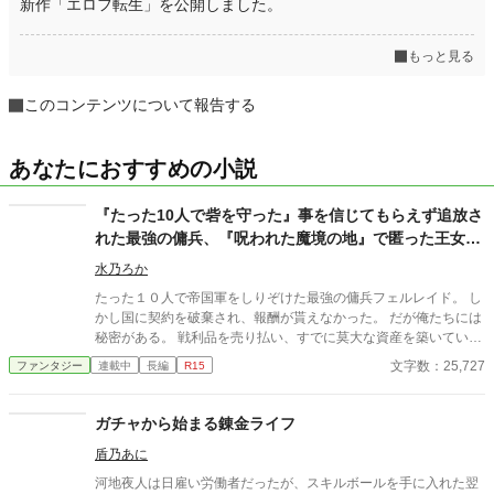
新作「エロフ転生」を公開しました。
もっと見る
このコンテンツについて報告する
あなたにおすすめの小説
『たった10人で砦を守った』事を信じてもらえず追放さ
れた最強の傭兵、『呪われた魔境の地』で匿った王女と
理想の拠点に作り上げます
水乃ろか
たった１０人で帝国軍をしりぞけた最強の傭兵フェルレイド。 し
かし国に契約を破棄され、報酬が貰えなかった。 だが俺たちには
秘密がある。 戦利品を売り払い、すでに莫大な資産を築いていた
のだ。 その莫大な資金を元手に、静かに暮らそうと王都に戻る途
文字数：25,727
ファンタジー
連載中
長編
R15
中、盗賊に襲われていた一台の馬車を救出する。 乗っていたのは
美しい王女様で、そのお礼としてなぜか『領地』を貰えることに
なってしまった。 だが、そこは誰も住んでいない『呪われた地』
ガチャから始まる錬金ライフ
と云われる辺境の魔境。 ……いいじゃん！ 誰もいないなんて好
盾乃あに
都合！ 悠々自適に暮らそうと意気込む俺だったが、行きの馬車に
隠れていたのは、なんと先ほど助けた王女様！？ どうやら王城で
河地夜人は日雇い労働者だったが、スキルボールを手に入れた翌