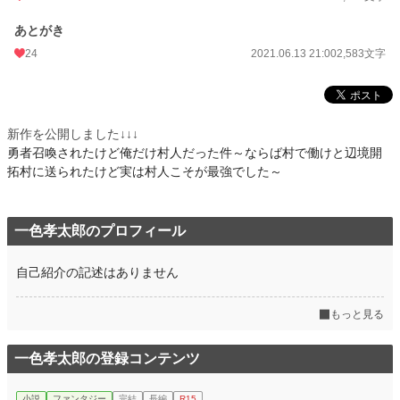
あとがき
24
2021.06.13 21:00
2,583文字
新作を公開しました↓↓↓
勇者召喚されたけど俺だけ村人だった件～ならば村で働けと辺境開
拓村に送られたけど実は村人こそが最強でした～
一色孝太郎のプロフィール
自己紹介の記述はありません
もっと見る
一色孝太郎の登録コンテンツ
小説
ファンタジー
完結
長編
R15