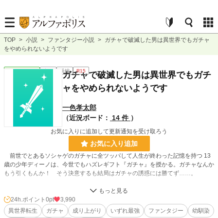
TOP
>
小説
>
ファンタジー小説
>
ガチャで破滅した男は異世界でもガチャ
をやめられないようです
ファンタジー
完結
長編
R15
ガチャで破滅した男は異世界でもガチ
ャをやめられないようです
一色孝太郎
（近況ボード：
14 件
）
お気に入りに追加して更新通知を受け取ろう
お気に入り追加
前世でとあるソシャゲのガチャに全ツッパして人生が終わった記憶を持つ 13
歳の少年ディーノは、今世でもハズレギフト『ガチャ』を授かる。ガチャなんか
もう引くもんか！ そう決意するも結局はガチャの誘惑には勝てず……。
これはガチャの妖精と共に運を天に任せて成り上がりを目指す男の物語であ
る。
24h.ポイント
0pt
3,990
異世界転生
ガチャ
成り上がり
いずれ最強
ファンタジー
幼馴染
※作中のガチャは実際のガチャ同様の確率テーブルを作り、一発勝負でランダム