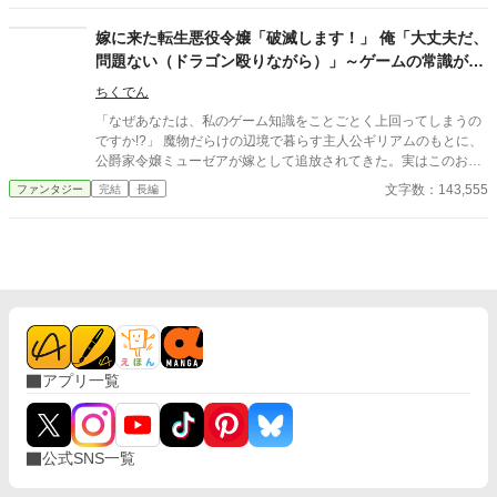
理してしまう物語。
国の英雄へとのし上がっていく。 その頃、アレンを追放した祖国
は帝国との戦争で滅亡の危機に。彼らが最後の望みを託した同盟
嫁に来た転生悪役令嬢「破滅します！」 俺「大丈夫だ、
国の最新兵器。その開発者こそが、追放した無能な息子アレンだ
問題ない（ドラゴン殴りながら）」～ゲームの常識が通
と知った時、家族の後悔は絶望へと変わる――。
用しない辺境領主の無自覚成り上がり～
ちくでん
「なぜあなたは、私のゲーム知識をことごとく上回ってしまうの
ですか!?」 魔物だらけの辺境で暮らす主人公ギリアムのもとに、
公爵家令嬢ミューゼアが嫁として追放されてきた。実はこのお嫁
さん、ゲーム世界に転生してきた転生悪役令嬢だったのです。 本
文字数：143,555
ファンタジー
完結
長編
来のゲームでは外道の悪役貴族だったはずのギリアム。ミューゼ
アは外道貴族に蹂躙される破滅エンドだったはずなのに、なぜか
この世界線では彼ギリアムは想定外に頑張り屋の好青年。彼はミ
ューゼアのゲーム知識をことごとく超えて彼女を仰天させるイレ
ギュラー、『ゲーム世界のルールブレイカー』でした。 ギリアム
とミューゼアは、破滅回避のために力を合わせて領地開拓をして
いきます。 スローライフ+悪役転生+領地開拓。これは、ゆったり
と生活しながらもだんだんと世の中に（意図せず）影響力を発揮
していってしまう二人の物語です。
アプリ一覧
公式SNS一覧