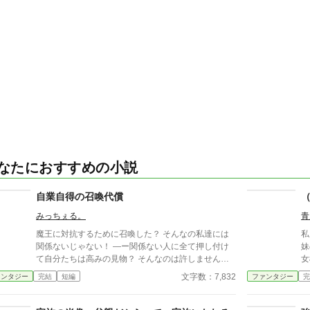
なたにおすすめの小説
自業自得の召喚代償
みっちぇる。
青
魔王に対抗するために召喚した？ そんなの私達には
私
関係ないじゃない！ ―ー関係ない人に全て押し付け
妹
て自分たちは高みの見物？ そんなのは許しません！
女
それ相応の犠牲ははらってもらいます。 ……シリア
立
文字数：7,832
ァンタジー
完結
短編
ファンタジー
完
スを目指しましたがなりそこねました。 この話に恋
わ
愛要素はありませんが、今後追加するおまけに恋愛要
素を入れる予定なので恋愛カテゴリーに変更していま