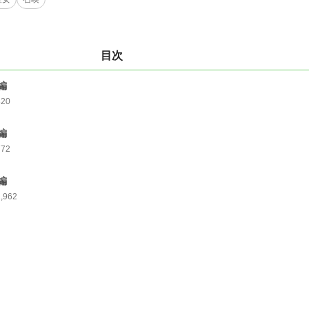
目次
編
820
編
772
編
1,962