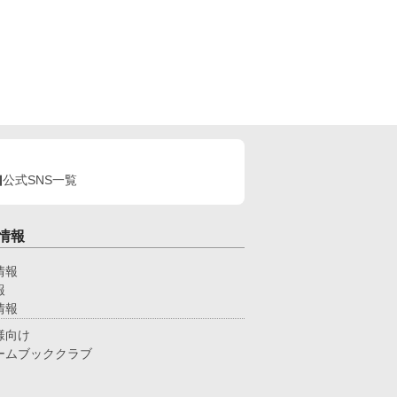
公式SNS一覧
情報
情報
報
情報
様向け
ームブッククラブ