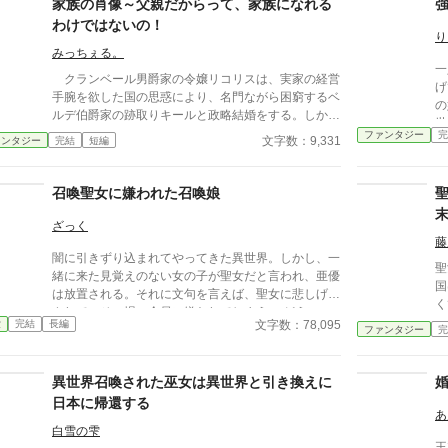
家族の肖像～父親だからって、家族になれる
す。
わけではないの！
り
みっちぇる。
一
クランベール男爵家の令嬢リコリスは、実家の経営
げ
手腕を欲した国の思惑により、名門ながら困窮するベ
の
ルデ伯爵家の跡取りキールと政略結婚をする。しか
世
し、キールは外面こそ良いものの、実家が男爵家の支
ファンタジー
完
文字数：9,331
ァンタジー
完結
短編
援を受けていることを「恥」と断じ、リコリスを軽ん
じて愛人と遊び歩く不実な男だった 。 リコリスが
命がけで双子のユフィーナとジストを出産した際も、
召喚聖女に嫌われた召喚娘
キールは朝帰りをする始末。絶望的な夫婦関係の中
で、リコリスは「天使」のように愛らしい我が子たち
ざっく
こそが自分の真の家族であると決意し、育児に没頭す
藤
闇に引きずり込まれてやってきた異世界。しかし、一
る 。 子どもたちが生後六か月を迎え、健やかな成
聖
緒に来た見覚えのない女の子が聖女だと言われ、亜優
長を祈る「祈健会」が開かれることになった。リコリ
国
は放置される。それに文句を言えば、聖女に悲しげに
スは、キールから「男爵家との結婚を恥じている」と
く
されて、その場の全員に嫌われてしまう。 どうに
聞かされていた義両親の来訪に胃を痛めるが、実際に
が
文字数：78,095
愛
完結
長編
か、仕事を探し出したものの、聖女に嫌われた娘とし
ファンタジー
完
会ったベルデ伯爵夫妻は―？
て思
て、亜優は魔物が闊歩するという森に捨てられてしま
し
った。そこで出会った人に助けられて、亜優は安全な
異世界召喚された巫女は異世界と引き換えに
場所に帰る。
日本に帰還する
あ
白雪の雫
王