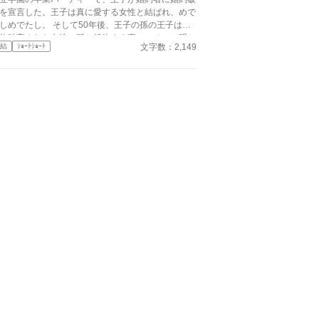
を宣言した。王子は真に愛する女性と結ばれ、めで
しめでたし。 そして50年後、王子の孫の王子は、
約破棄された女性の孫と婚約する事に。そこで明か
文字数：2,149
結
ｼｮｰﾄｼｮｰﾄ
れた婚約破棄の真実とは。