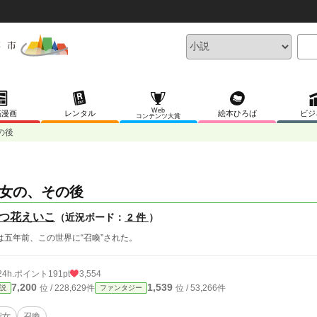
Web
稿漫画
レンタル
絵本ひろば
ビジ
コンテンツ大賞
の後
女の、その後
つ花えいこ
（近況ボード：
2 件
）
は五年前、この世界に“召喚”された。
24h.ポイント
191pt
3,554
7,200
1,539
位 / 228,629件
位 / 53,266件
説
ファンタジー
聖女
召喚