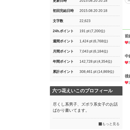
更新日時
2015.08.20 20:18
初回完結日時
2015.08.20 20:18
文字数
22,623
24h.ポイント
191 pt (7,200位)
前
週間ポイント
1,424 pt (6,768位)
月間ポイント
7,043 pt (6,184位)
中
年間ポイント
142,728 pt (4,354位)
累計ポイント
308,461 pt (14,869位)
後
六つ花えいこのプロフィール
尽くし系男子、ズボラ系女子のお話
ばかり書いてます。
もっと見る