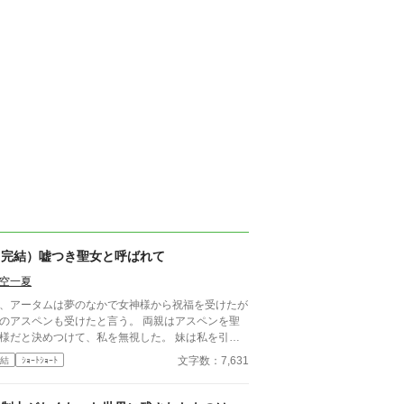
（完結）嘘つき聖女と呼ばれて
空一夏
、アータムは夢のなかで女神様から祝福を受けたが
のアスペンも受けたと言う。 両親はアスペンを聖
様だと決めつけて、私を無視した。 妹は私を引き
て役に使うと言い出し両親も賛成して…… ゆるふ
文字数：7,631
結
ｼｮｰﾄｼｮｰﾄ
設定ご都合主義です。