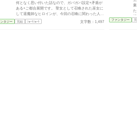
何となく思い付いた話なので、ガバガバ設定+矛盾が
棄
ある+ご都合展開です。 聖女として召喚された巫女に
た
して退魔師なヒロインが、今回の召喚に関わった人間
婚
を除いた命を使って元の世界へと戻る話です。
ファンタジー
完
さ
文字数：1,497
ァンタジー
完結
ｼｮｰﾄｼｮｰﾄ