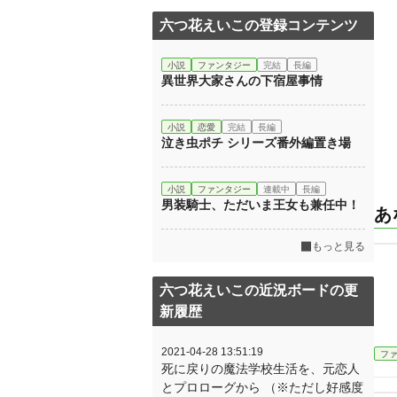
六つ花えいこの登録コンテンツ
小説
ファンタジー
完結
長編
異世界大家さんの下宿屋事情
小説
恋愛
完結
長編
泣き虫ポチ シリーズ番外編置き場
小説
ファンタジー
連載中
長編
男装騎士、ただいま王女も兼任中！
あ
もっと見る
六つ花えいこの近況ボードの更
新履歴
2021-04-28 13:51:19
フ
死に戻りの魔法学校生活を、元恋人
とプロローグから （※ただし好感度