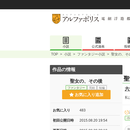
小説
公式漫画
投
TOP
>
小説
>
ファンタジー小説
>
聖女の、そ
作品の情報
聖
聖女の、その後
ファンタジー
完結
短編
六
お気に入り追加
私
お気に入り
483
小
初回公開日時
2015.08.20 19:54