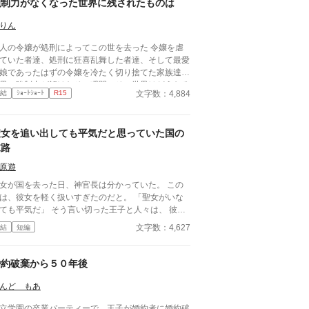
強制力がなくなった世界に残されたものは
りん
人の令嬢が処刑によってこの世を去った 令嬢を虐
ていた者達、処刑に狂喜乱舞した者達、そして最愛
娘であったはずの令嬢を冷たく切り捨てた家族達
界の強制力が解けたその瞬間、その世界はどうなる
文字数：4,884
結
ｼｮｰﾄｼｮｰﾄ
R15
のか その世界を狂わせたものは
聖女を追い出しても平気だと思っていた国の
末路
原遊
女が国を去った日、神官長は分かっていた。 この
は、彼女を軽く扱いすぎたのだと。 「聖女がいな
ても平気だ」 そう言い切った王子と人々は、 彼女
“何もしていない”まま国が崩れていく現実を、 やが
文字数：4,627
結
短編
い知ることになる。 ――これは、聖女を追い出
た国の末路を、 静かに見届けた者の記録。
婚約破棄から５０年後
んど もあ
立学園の卒業パーティーで、王子が婚約者に婚約破