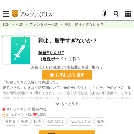
TOP
>
小説
>
ファンタジー小説
>
神よ、勝手すぎないか？
ファンタジー
完結
短編
神よ、勝手すぎないか？
菻莅❝りんり❞
（近況ボード：
1 件
）
お気に入りに追加して更新通知を受け取ろう
お気に入り追加
『転移してきた人探して保護して』
寝ていたら、いきなり謎空間にいて、光の玉に話しかけられた。そのとたん、膨
大な情報が頭の中に流れてきた。そして自分が小説あるあるの転生者で、しかも
前世は女性で今世は男性に生まれ変わっていた。膨大な情報で、光の玉は神様の
仮の姿であることが分かった。
～作者のオリジナル設定があるため、常識・知識と異なる場合があります。
HOTランキング 最高29位
広い心で読んで頂けたら幸いです。～
24h.ポイント
0pt
1,266
異世界
転生
転移
ほのぼの？
もふもふ予定
魔法
小説
228,724 位 / 228,724 件