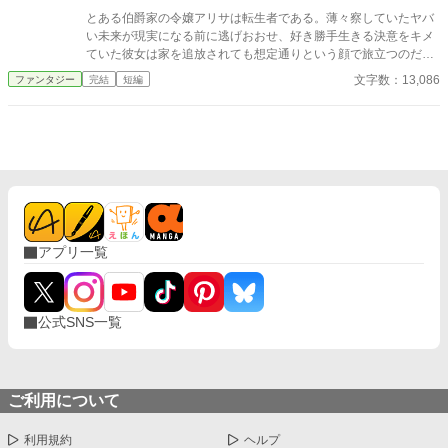
とある伯爵家の令嬢アリサは転生者である。薄々察していたヤバ
い未来が現実になる前に逃げおおせ、好き勝手生きる決意をキメ
ていた彼女は家を追放されても想定通りという顔で旅立つのだっ
た。
文字数：13,086
ファンタジー
完結
短編
アプリ一覧
公式SNS一覧
ご利用について
利用規約
ヘルプ