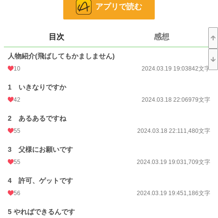
アプリで読む
ファンタジー
53,293 位 / 53,293 件
お気に入り
72
目次
感想
24h.ポイント
0 pt
人物紹介(飛ばしてもかましません)
文字数
51,620
10
2024.03.19 19:03
842文字
更新日時
2024.04.29 00:00
1 いきなりですか
初回公開日時
2024.03.18 22:06
42
2024.03.18 22:06
979文字
初回完結日時
2024.04.03 12:10
2 あるあるですね
週間ポイント
14 pt (70,247 位)
55
2024.03.18 22:11
1,480文字
月間ポイント
63 pt (75,351 位)
3 父様にお願いです
年間ポイント
5,993 pt (41,951 位)
55
2024.03.19 19:03
1,709文字
累計ポイント
33,592 pt (54,946 位)
4 許可、ゲットです
56
2024.03.19 19:45
1,186文字
5 やればできるんです