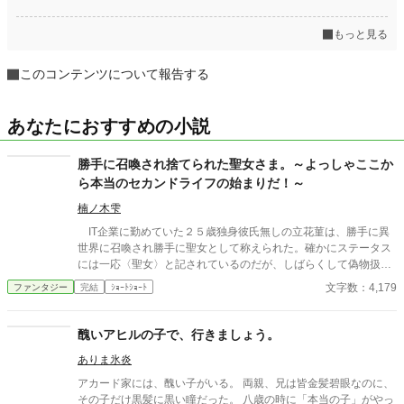
もっと見る
このコンテンツについて報告する
あなたにおすすめの小説
勝手に召喚され捨てられた聖女さま。～よっしゃここか
ら本当のセカンドライフの始まりだ！～
楠ノ木雫
IT企業に勤めていた２５歳独身彼氏無しの立花菫は、勝手に異
世界に召喚され勝手に聖女として称えられた。確かにステータス
には一応〈聖女〉と記されているのだが、しばらくして偽物扱い
され国を追放される。まぁ仕方ない、と森に移り住み神様の助け
文字数：4,179
ファンタジー
完結
ｼｮｰﾄｼｮｰﾄ
の元セカンドライフを満喫するのだった。だが、彼女を追いだし
た国はその日を境に天気が大荒れになり始めていき…… ※他の投
稿サイトにも掲載しています。
醜いアヒルの子で、行きましょう。
ありま氷炎
アカード家には、醜い子がいる。 両親、兄は皆金髪碧眼なのに、
その子だけ黒髪に黒い瞳だった。 八歳の時に「本当の子」がやっ