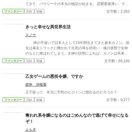
てきて、パウリーナの本当の物語が始まる。 恋愛要素薄い、テン
プレは全くかすっておりません。 なんちゃってファンタジーか
文字数：2,383
ファンタジー
完結
短編
も。
きっと幸せな異世界生活
スノウ
神の手違いで日本人として15年間生きてきた倉本カノン。彼
女は暴走トラックに轢かれて生死の境を彷徨い、魂の状態で女神
のもとに喚ばれてしまう。女神の説明によれば、カノンは本来異
世界レメイアで生まれるはずの魂であり、転生神の手違いで魂が
文字数：66,186
ファンタジー
完結
長編
入れ替わってしまっていたのだという。 そして、本来カノンと
して日本で生まれるはずだった魂は異世界レメイアで生きてお
り、カノンの事故とほぼ同時刻に真冬の川に転落して流され、仮
乙女ゲームの悪役令嬢、ですか
死状態になっているという。 時を同じくして肉体から魂が離れ
碧井 汐桜香
ようとしている２人の少女。２つの魂をあるべき器に戻せるたっ
た一度のチャンスを神は見逃さず、実行に移すべく動き出すのだ
王子様って、本当に平民のヒロインに惚れるのだろうか？
った。 女神の導きで新生活を送ることになったカノンの未来
文字数：9,277
ファンタジー
完結
短編
は…？ 毎日12時頃に投稿します。 ───────────────
── いいね、お気に入りをくださった方、どうもありがとうご
ざいます。 とても励みになります。
奪われ系令嬢になるのはごめんなので逃げて幸せになる
ぞ！
よもぎ