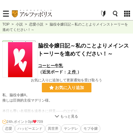
TOP
>
小説
>
恋愛小説
>
脇役令嬢日記～私のことよりメインストーリーを
進めてください！～
恋愛
連載中
長編
脇役令嬢日記～私のことよりメインス
トーリーを進めてください！～
コーヒー牛乳
（近況ボード：
2 件
）
お気に入りに追加して更新通知を受け取ろう
お気に入り追加
私、脇役令嬢A。
推しは圧倒的主役マデリン様。
本日も尊い名場面を遠巻きに拝見――のはずが。
「そちらばかりではなく、私の方も見て？」
……隣にいるの、闇落ち予備軍の王子様なんですが！？
24h.ポイント
0pt
709
執着強め、視線重め、好感度バグ気味。
恋愛
ハッピーエンド
異世界
ヤンデレ
モブ令嬢
このままではメインストーリーがホラーに傾きます！