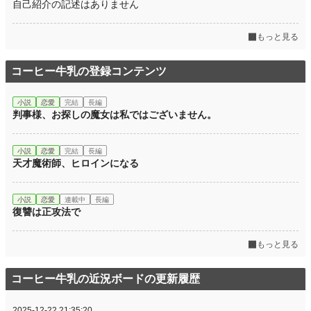
自己紹介の記述はありません
もっと見る
コーヒー牛乳の登録コンテンツ
小説
恋愛
完結
長編
判事様、お探しの魔女は私ではございません。
小説
恋愛
完結
長編
天才魔術師、ヒロインになる
小説
恋愛
連載中
長編
復讐は正攻法で
もっと見る
コーヒー牛乳の近況ボードの更新履歴
2025-12-22 21:35:20