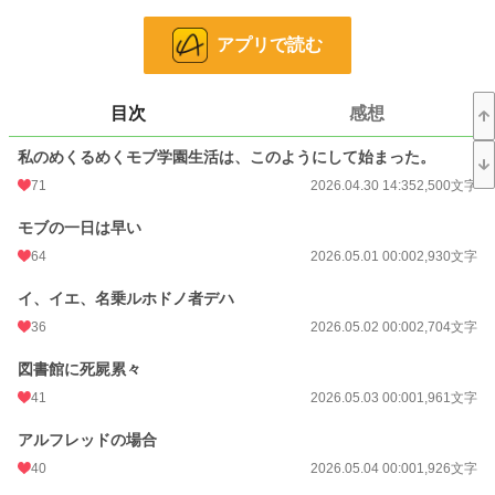
推しの人生を守るため、私は今日も王子の闇落ちを全力阻止。
だから本当に、私のことよりメインストーリーを進めてください！！
アプリで読む
小説
228,619 位 / 228,619 件
目次
感想
恋愛
66,320 位 / 66,320 件
私のめくるめくモブ学園生活は、このようにして始まった。
お気に入り
63
71
2026.04.30 14:35
2,500文字
24h.ポイント
0 pt
モブの一日は早い
文字数
31,944
64
2026.05.01 00:00
2,930文字
更新日時
2026.05.28 00:00
イ、イエ、名乗ルホドノ者デハ
初回公開日時
2026.04.30 14:35
36
2026.05.02 00:00
2,704文字
週間ポイント
147 pt (28,818 位)
図書館に死屍累々
月間ポイント
602 pt (31,703 位)
41
2026.05.03 00:00
1,961文字
年間ポイント
15,617 pt (23,685 位)
アルフレッドの場合
40
2026.05.04 00:00
1,926文字
累計ポイント
15,652 pt (79,609 位)