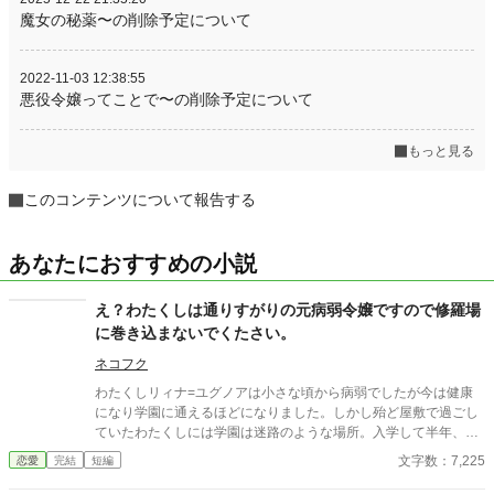
魔女の秘薬〜の削除予定について
2022-11-03 12:38:55
悪役令嬢ってことで〜の削除予定について
もっと見る
このコンテンツについて報告する
あなたにおすすめの小説
え？わたくしは通りすがりの元病弱令嬢ですので修羅場
に巻き込まないでくたさい。
ネコフク
わたくしリィナ=ユグノアは小さな頃から病弱でしたが今は健康
になり学園に通えるほどになりました。しかし殆ど屋敷で過ごし
ていたわたくしには学園は迷路のような場所。入学して半年、未
だに迷子になってしまいます。今日も侍従のハルにニヤニヤされ
文字数：7,225
恋愛
完結
短編
ながら遠回り（迷子）して出た場所では何やら不穏な集団
が・・・ 強制的に修羅場に巻き込まれたリィナがちょっとだけざ