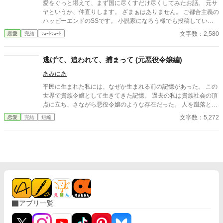
愛をぐっと堪えて、まず国に尽くすだけ尽くしてみたお話。 元サ
ヤというか、仲直りします。 ざまぁはありません。 ご都合主義の
ハッピーエンドのSSです。 小説家になろう様でも投稿していま
す。
文字数：2,580
恋愛
完結
ｼｮｰﾄｼｮｰﾄ
逃げて、追われて、捕まって (元悪役令嬢編)
あみにあ
平民に生まれた私には、なぜか生まれる前の記憶があった。 この
世界で貴族令嬢として生きてきた記憶。 過去の私は貴族社会の頂
点に立ち、さながら悪役令嬢のような存在だった。 人を蹴落と
し、気に食わない女を断罪し、今思えばひどい令嬢だったと思う
文字数：5,272
恋愛
完結
短編
わ。 だから今度は平民としての幸せをつかみたい、そう願ってい
たはずなのに、一体全体どうしてこんな事になってしまたのかし
ら……。 ＊＊＊＊＊ご報告＊＊＊＊ 「逃げて、追われて、捕まっ
て」連載版については、2020年 1月28日 レジーナブックス 様
より書籍化しております。 **************** サクサクと読める、50
00字程度の短編を書いてみました！ なろうでも同じ話を投稿して
おります。
アプリ一覧