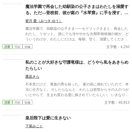
まぁするお話です。そして修羅場とは関係ないトコで婚約者に溺
魔法学園で再会した幼馴染の公子さまはわたしを溺愛す
愛されています。
る。ただ—登校前、彼が庭の『水琴窟』に手を浸す、あ
の澄んだ水音の意味だけが、わからない
蜜月 憂（みつき ゆう）
魔法学園で、幼馴染の公子さま――セドリックさまと、再会した
わたし、リゼット。 誰にでも冷ややかな次期宰相候補の彼が、ど
ういうわけか、わたしにだけは、毎朝、甘く、溺愛してください
ます。 ――ただ一つ。 彼は、登校前、必ず、古い庭の『水琴窟』
文字数：4,250
恋愛
完結
短編
に、そっと、手を浸すのです。 こぉん……と、澄んだ水音が、ひ
とつ、鳴る。 それが済むまで、彼は、決して、わたしを教室へ、
行かせてくれません。 あの、澄んだ水音の意味だけが、わたしに
私のことが大好きな守護竜様は、どうやら私をあきらめ
は、どうしても、わからないのです。 ※二人にとっては、最初か
たらしい
ら最後までハッピーエンドです。 ※ほの暗いホラー風味（未来を
視る公子の、静かで一途な執着）がありますが、ヒロインは絶対
鷹凪きら
に傷つかず、幼馴染に深く愛されて幸せなままの物語です。幽霊
不本意だけど、竜族の男を拾った。 家の前に倒れていたので、本
やお化けは出ません。
当に仕方なく。 そしたらなんと、わたしは前世からその人のつが
いとやらで、生まれ変わる度に探されていたらしい。 いきなり連
れて帰りたいなんて言われても、無理ですから。 そんなふうに優
文字数：40,913
恋愛
完結
短編
しくしたってダメですよ？ ほんの少しだけ、心が揺らいだりなん
て―― ……あれ？ 本当に私をおいて、ひとりで帰ったんです
か？ ※タイトル変更しました。 旧題「家の前で倒れていた竜を拾
皇后陛下は愛に生きない
ったら、わたしのつがいだと言いだしたので、全力で拒否してみ
下菊みこと
た」