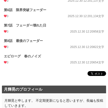
3
2025.12.30 12:20
1,137文字
週間ポイント
0 pt (228,788 位)
第6話 限界突破フェーダー
月間ポイント
0 pt (228,788 位)
3
2025.12.30 12:20
1,134文字
年間ポイント
1,008 pt (84,270 位)
第7話 フェーダー壊れた日
累計ポイント
1,022 pt (195,626 位)
3
2025.12.30 12:20
958文字
第8話 最後のフェーダー
3
2025.12.30 12:20
822文字
エピローグ 春のノイズ
3
2025.12.30 12:20
654文字
月輝晃のプロフィール
月輝晃と申します。 不定期更新になると思いますが、長編も投稿
していきます。