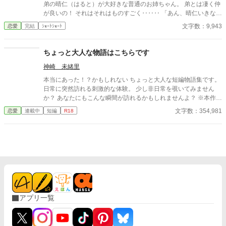
弟の晴仁（はると）が大好きな普通のお姉ちゃん。 弟とは凄く仲
が良いの！ それはそれはものすごく‥‥‥ 「あん、晴仁いきなり
そんなのお口に入らないよぉ～♡」 そんな関係のあたしたち。 で
文字数：9,943
恋愛
完結
ｼｮｰﾄｼｮｰﾄ
もある日トイレであたしはアレが来そうなのになかなか来ないの
も気にもせずスカートのファスナーを上げると‥‥‥ 「うそっ！
お腹が出て来てる!?」 お姉ちゃんの秘密の悩みです。
ちょっと大人な物語はこちらです
神崎 未緒里
本当にあった！？かもしれない ちょっと大人な短編物語集です。
日常に突然訪れる刺激的な体験。 少し非日常を覗いてみません
か？ あなたにもこんな瞬間が訪れるかもしれませんよ？ ※本作品
ではGemini PRO、Pixai.artで作成した生成AI画像ならびに Pixa
文字数：354,981
恋愛
連載中
短編
R18
bay並びにUnsplshのロイヤリティフリーの画像を使用していま
す。 ※不定期更新です。 ※文章中の人物名・地名・年代・建物
名・商品名・設定などはすべて架空のものです。
アプリ一覧