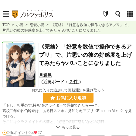
TOP
>
小説
>
恋愛小説
>
《完結》「好意を数値で操作できるアプリ」で、
片思いの彼の好感度を上げてみたらヤバいことになりました
恋愛
完結
長編
《完結》「好意を数値で操作できるア
プリ」で、片思いの彼の好感度を上げ
てみたらヤバいことになりました
月輝晃
（近況ボード：
7 件
）
お気に入りに追加して更新通知を受け取ろう
お気に入り追加
「もし、相手の“気持ち”をスライダーで調整できたら──？」
高校二年の佐伯玲奈は、ある日スマホに見知らぬアプリ《Emotion Mixer》を見
つける。
そこにはクラスメイトの名前と、“好意”“信頼”“怒り”などの項目。
しかも、フェーダーを動かすと相手の態度が本当に変わるらしい!?
24h.ポイント
0pt
27