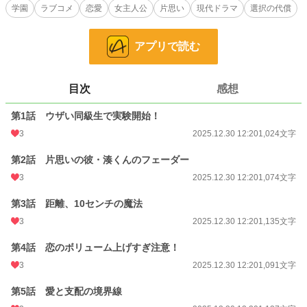
最初はウザい同級生の好意を下げて遊んでいただけだった。
学園
ラブコメ
恋愛
女主人公
片思い
現代ドラマ
選択の代償
けれど、片思いの彼・湊くんの“好意”を上げていくうちに、
彼の瞳の奥が、少しずつ……おかしくなっていった。
アプリで読む
上げるたびに距離が近づく。
でも、もうフェーダーは灰色で――戻せない。
目次
感想
ラブコメ×サイコサスペンス×青春ホラー。
第1話 ウザい同級生で実験開始！
小説
228,788 位 / 228,788 件
3
2025.12.30 12:20
1,024文字
恋愛
66,374 位 / 66,374 件
第2話 片思いの彼・湊くんのフェーダー
お気に入り
0
3
2025.12.30 12:20
1,074文字
24h.ポイント
0 pt
第3話 距離、10センチの魔法
文字数
9,029
3
2025.12.30 12:20
1,135文字
更新日時
2025.10.25 07:00
第4話 恋のボリューム上げすぎ注意！
初回公開日時
2025.10.23 10:25
3
2025.12.30 12:20
1,091文字
初回完結日時
2025.10.25 07:26
第5話 愛と支配の境界線