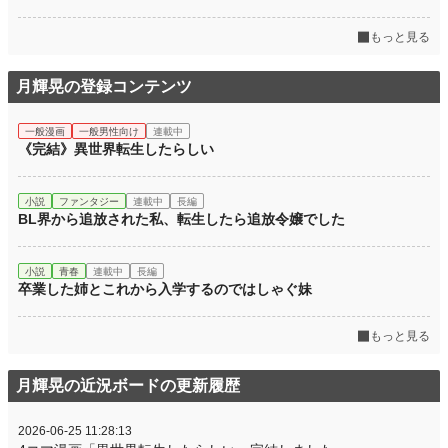
もっと見る
月輝晃の登録コンテンツ
一般漫画
一般男性向け
連載中
《完結》異世界転生したらしい
小説
ファンタジー
連載中
長編
BL界から追放された私、転生したら追放令嬢でした
小説
青春
連載中
長編
卒業した姉とこれから入学するのではしゃぐ妹
もっと見る
月輝晃の近況ボードの更新履歴
2026-06-25 11:28:13