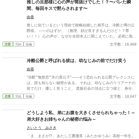
推しの旦那様に心の声が筒抜けでした！？〜バレた瞬
間、毎回キスで黙らされます〜
由香
推しに似ているという理由で政略結婚した相手は、冷酷と噂の公
爵様。 ――のはずが。 （無理、顔が良すぎるんだけど！？尊
い！！） 心の声が、なぜか全部本人に聞こえていた。 必死に取り
繕うも時すでに遅し。 暴走する脳内実況を止めるたび、旦那様は
文字数：16,468
恋愛
完結
短編
なぜか――キスしてくる。 「黙らせるのにちょうどいい」 いや全
然よくないです！！むしろ悪化してます！！ 無表情公爵様 × 心の
声だだ漏れ令嬢 甘くて騒がしい新婚生活、開幕。
冷酷公爵と呼ばれる彼は、幼なじみの前でだけ笑う
由香
“冷酷”“無慈悲”“氷の貴公子”――そう恐れられる公爵アレクシスに
は、誰も知らない秘密がある。 それは、幼なじみのリリアーナの
前でだけ、優しく笑うこと。 貴族社会の頂点に立つ彼と、身分の
低い彼女。 決して交わらないはずの二人なのに、彼は彼女を守
文字数：18,647
恋愛
完結
短編
り、触れ、独占しようとする。 「俺が笑うのは、お前の前だけ
だ」 無自覚な彼女と、執着を隠しきれない彼。 やがてその歪な関
係は周囲を巻き込み、彼の“冷酷”と呼ばれる理由、そして彼女へ
どうしよう私、弟にお腹を大きくさせられちゃった！～
の想いの深さが暴かれていく―― これは、氷のような男が、たっ
弟大好きお姉ちゃんの秘密の悩み～
た一人にだけ溺れる物語。
さいとう みさき
「ま、まさか!?」 あたし三鷹優美（みたかゆうみ）高校一年生。