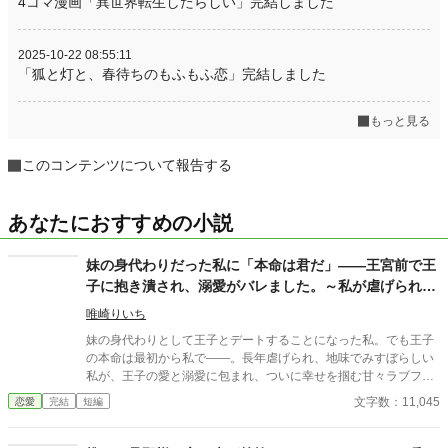
4コマ漫画「異世界転生したらしい」完結しました
2025-10-22 08:55:11
「狐と灯と、春待ちのもふもふ恋」完結しました
もっと見る
このコンテンツについて報告する
あなたにおすすめの小説
妹の身代わりだった私に「本命は君だ」――王宮前で王
子に抱き潰され、溺愛がバレました。～私が虐げられる
きっかけになった少年が、私と王子を結び付
唯崎りいち
妹の身代わりとして王子とデートすることになった私。でも王子
の本命は最初から私で――。長年虐げられ、地味でみすぼらしい
私が、王子の愛と溺愛に包まれ、ついに幸せを掴む甘々ラブファ
ンタジー。妹や家族との誤解、影武者の存在も絡み、ハラハラと
文字数：11,045
恋愛
完結
短編
胸キュンが止まらない物語。