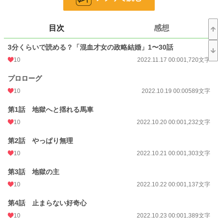
※当作品は、別作品「魔王直下の相談室」スピンオフです（とあるキャラの後日
談）
※この作品単体でもお楽しみいただけます
目次
感想
※R18の表現を軽く含む話には「*」、それよりも上のものには「**」を付けて
います
3分くらいで読める？「混血才女の政略結婚」1〜30話
※続編「混血才女と春売る女」、スクルメインの番外編「異邦人は恋を知らな
10
2022.11.17 00:00
1,720文字
い」もありますので、そちらもぜひご覧下さい
プロローグ
小説
228,742 位 / 228,742 件
10
2022.10.19 00:00
589文字
恋愛
66,362 位 / 66,362 件
第1話 地獄へと揺れる馬車
お気に入り
50
10
2022.10.20 00:00
1,232文字
24h.ポイント
0 pt
第2話 やっぱり無理
10
2022.10.21 00:00
1,303文字
文字数
213,444
更新日時
2024.01.07 01:00
第3話 地獄の主
10
2022.10.22 00:00
1,137文字
初回公開日時
2022.10.19 00:00
第4話 止まらない好奇心
初回完結日時
2022.12.09 06:42
10
2022.10.23 00:00
1,389文字