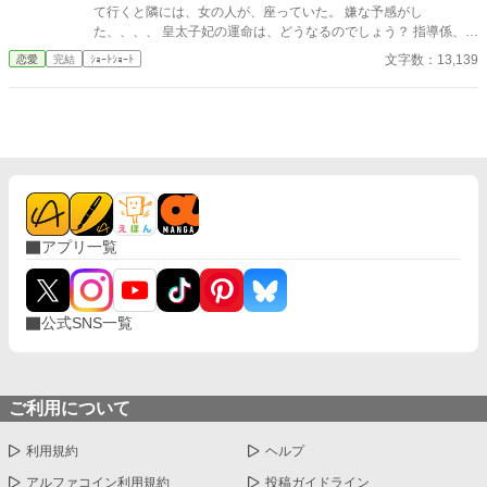
て行くと隣には、女の人が、座っていた。 嫌な予感がし
た、、、、 皇太子妃の運命は、どうなるのでしょう？ 指導係、教
育係編Part1
文字数：13,139
恋愛
完結
ｼｮｰﾄｼｮｰﾄ
アプリ一覧
公式SNS一覧
ご利用について
利用規約
ヘルプ
アルファコイン利用規約
投稿ガイドライン