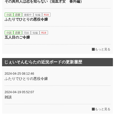
その異邦人は恋を知らない（混血才女 番外編）
小説
恋愛
連載中
短編
R18
ふたりでひとりの悪役令嬢
小説
恋愛
完結
短編
R18
五人目のご令嬢
もっと見る
じぇいそんむらたの近況ボードの更新履歴
2024-04-25 08:12:46
ふたりでひとりの悪役令嬢
2024-04-19 05:52:07
雑談
もっと見る