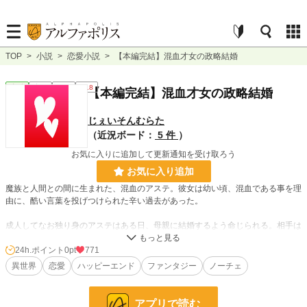
TOP
>
小説
>
恋愛小説
>
【本編完結】混血才女の政略結婚
恋愛
完結
長編
R18
【本編完結】混血才女の政略結婚
じぇいそんむらた
（近況ボード：
5 件
）
お気に入りに追加して更新通知を受け取ろう
お気に入り追加
魔族と人間との間に生まれた、混血のアステ。彼女は幼い頃、混血である事を理
由に、酷い言葉を投げつけられた辛い過去があった。
成人してなお独り身のアステはある日、母親に結婚するよう命じられる。相手は
なんと、幼い頃彼女に暴言を吐いた魔族。
24h.ポイント
0pt
771
母親の命に背けない……でも幼い頃の恐怖から未だ立ち直れておらず、そんな相
異世界
恋愛
ハッピーエンド
ファンタジー
ノーチェ
手との結婚なんて無理！と絶望するアステ。だが、幼い頃暴言を吐いていたはず
の男の子は、なぜかアステに優しくて……。
アプリで読む