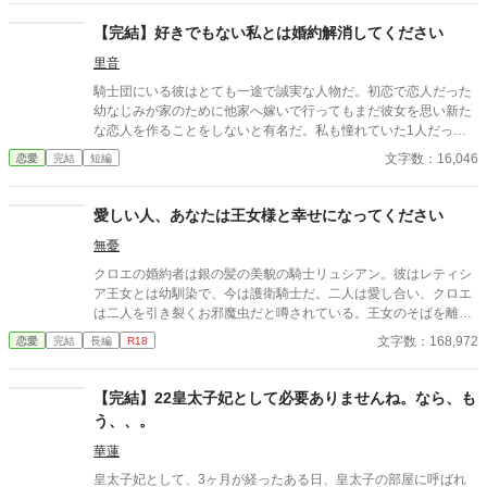
【完結】好きでもない私とは婚約解消してください
里音
騎士団にいる彼はとても一途で誠実な人物だ。初恋で恋人だった
幼なじみが家のために他家へ嫁いで行ってもまだ彼女を思い新た
な恋人を作ることをしないと有名だ。私も憧れていた1人だっ
た。 そんな彼との婚約が成立した。それは彼の行動で私が傷を負
文字数：16,046
恋愛
完結
短編
ったからだ。傷は残らないのに責任感からの婚約ではあるが、彼
はプロポーズをしてくれた。その瞬間憧れが好きになっていた。
婚約して6ヶ月、接点のほとんどない2人だが少しずつ距離も縮ま
愛しい人、あなたは王女様と幸せになってください
り幸せな日々を送っていた。と思っていたのに、彼の元恋人が離
無憂
婚をして帰ってくる話を聞いて彼が私との婚約を「最悪だ」と後
悔しているのを聞いてしまった。
クロエの婚約者は銀の髪の美貌の騎士リュシアン。彼はレティシ
ア王女とは幼馴染で、今は護衛騎士だ。二人は愛し合い、クロエ
は二人を引き裂くお邪魔虫だと噂されている。王女のそばを離れ
ないリュシアンとは、ここ数年、ろくな会話もない。愛されない
文字数：168,972
恋愛
完結
長編
R18
日々に疲れたクロエは、婚約を破棄することを決意し、リュシア
ンに通告したのだが――
【完結】22皇太子妃として必要ありませんね。なら、も
う、、。
華蓮
皇太子妃として、3ヶ月が経ったある日、皇太子の部屋に呼ばれ