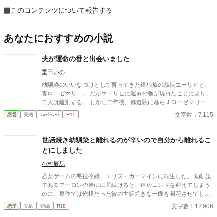
このコンテンツについて報告する
あなたにおすすめの小説
夫が運命の番と出会いました
重田いの
幼馴染のいいなづけとして育ってきた銀狼族の族長エーリヒと、
妻ローゼマリー。 だがエーリヒに運命の番が現れたことにより、
二人は離別する。 しかし二年後、修道院に暮らすローゼマリーの
元へエーリヒが現れ――!?
文字数：7,115
恋愛
完結
ｼｮｰﾄｼｮｰﾄ
R15
世話焼き幼馴染と離れるのが辛いので自分から離れるこ
とにしました
小村辰馬
乙女ゲームの悪役令嬢、エリス・カーマインに転生した。 幼馴染
であるアーロンの傍にに居続けると、追放エンドを迎えてしまう
のに、原作では俺様だった彼の世話焼きな一面を開花させてしま
い、居心地の良い彼のそばを離れるのが辛くなってしまう。 なら
文字数：12,906
恋愛
完結
短編
R18
ば彼の代わりに男友達を作ろうと画策するがーー