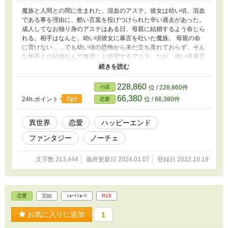
魔族と人間との間に生まれた、混血のアステ。彼女は幼い頃、混血
である事を理由に、酷い言葉を投げつけられた辛い過去があった。
成人してなお独り身のアステはある日、母親に結婚するよう命じら
れる。相手はなんと、幼い頃彼女に暴言を吐いた魔族。 母親の命
に背けない……でも幼い頃の恐怖から未だ立ち直れておらず、そん
な相手との結婚なんて無理！と絶望するアステ。だが、幼い頃暴言
を吐いていたはずの男の子は、なぜかアステに優しくて……。 ※
当作品は、別作品「魔王直下の相談室」スピンオフです（とあるキ
ャラの後日談） ※この作品単体でもお楽しみいただけます ※R18
228,860
小説
位 / 228,860件
の表現を軽く含む話には「*」、それよりも上のものには「**」を
66,380
0pt
24h.ポイント
位 / 66,380件
恋愛
付けています ※続編「混血才女と春売る女」、スクルメインの番
外編「異邦人は恋を知らない」もありますので、そちらもぜひご覧
下さい
異世界
恋愛
ハッピーエンド
ファンタジー
ノーチェ
文字数 213,444
最終更新日 2024.01.07
登録日 2022.10.19
恋愛
完結
ｼｮｰﾄｼｮｰﾄ
R18
お気に入りに追加
1