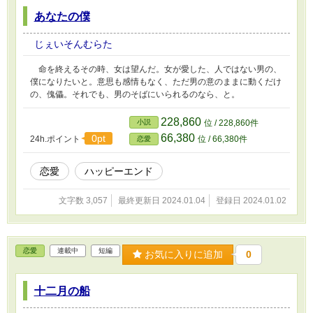
あなたの僕
じぇいそんむらた
命を終えるその時、女は望んだ。女が愛した、人ではない男の、
僕になりたいと。意思も感情もなく、ただ男の意のままに動くだけ
の、傀儡。それでも、男のそばにいられるのなら、と。
228,860
小説
位 / 228,860件
66,380
0pt
24h.ポイント
位 / 66,380件
恋愛
恋愛
ハッピーエンド
文字数 3,057
最終更新日 2024.01.04
登録日 2024.01.02
恋愛
連載中
短編
お気に入りに追加
0
十二月の船