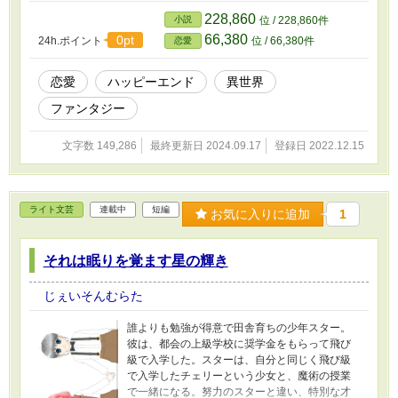
仕事に、そしてたまに恋に、全力でぶつかるアステの明日はどう
228,860
小説
位 / 228,860件
なる！？ ※当作品は「混血才女の政略結婚」の続編です ※「魔王
66,380
0pt
24h.ポイント
位 / 66,380件
恋愛
直下の相談室」「混血才女の政略結婚」をお読みいただくと、より
楽しんでいただけるかと思います ※R18の表現を軽く含む話には
「*」、それよりも上のものには「**」を付けています
恋愛
ハッピーエンド
異世界
ファンタジー
文字数 149,286
最終更新日 2024.09.17
登録日 2022.12.15
ライト文芸
連載中
短編
お気に入りに追加
1
それは眠りを覚ます星の輝き
じぇいそんむらた
誰よりも勉強が得意で田舎育ちの少年スター。
彼は、都会の上級学校に奨学金をもらって飛び
級で入学した。スターは、自分と同じく飛び級
で入学したチェリーという少女と、魔術の授業
で一緒になる。努力のスターと違い、特別な才