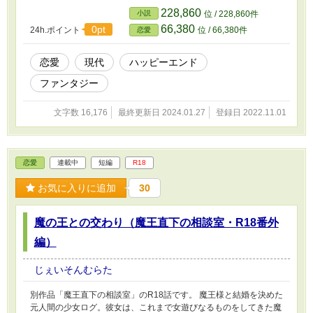
228,860
小説
位 / 228,860件
66,380
0pt
24h.ポイント
位 / 66,380件
恋愛
恋愛
現代
ハッピーエンド
ファンタジー
文字数 16,176
最終更新日 2024.01.27
登録日 2022.11.01
恋愛
連載中
短編
R18
お気に入りに追加
30
魔の王との交わり（魔王直下の相談室・R18番外
編）
じぇいそんむらた
別作品「魔王直下の相談室」のR18話です。 魔王様と結婚を決めた
元人間の少女ログ。彼女は、これまで女遊びなるものをしてきた魔