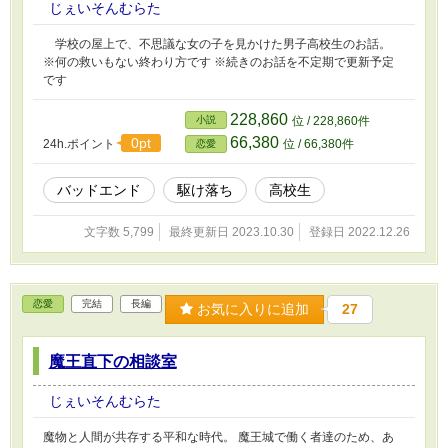
じぇいそんむらた
学校の屋上で、不思議な女の子を見かけた男子高校生のお話。
※何の救いもない終わり方です ※続きのお話を不定期で更新予定
です
228,860
小説
位 / 228,860件
66,380
0pt
24h.ポイント
位 / 66,380件
恋愛
バッドエンド
駆け落ち
高校生
文字数 5,799
最終更新日 2023.10.30
登録日 2022.12.26
恋愛
完結
長編
お気に入りに追加
27
魔王直下の相談室
じぇいそんむらた
魔物と人間が共存する平和な時代。 魔王城で働く者達のため、あ