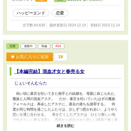
ハッピーエンド
恋愛
文字数 64,638
最終更新日 2024.12.19
登録日 2023.11.14
恋愛
連載中
長編
R18
お気に入りに追加
19
【本編完結】混血才女と春売る女
じぇいそんむらた
幼い頃に暴言を吐いてきた相手との結婚を、母親に命じられた、
魔族と人間の混血アステ。 だが、暴言を吐いていたはずの魔族
フォールスは、再会したアステに、過去の過ちを謝罪する。 何
度か同じ時間を過ごしたふたりは、少しずつ惹かれ合い、ようやく
思いを通じ合わせる。 母を亡くしたアステは、ひとり新しい地
で生きていく事を決意し、恩師から紹介された新しい職場で働く事
になる。 周りに助けられ、なんとか未来を切り拓いたアステ。
今度は新たな職場で、自身の力だけで道を切り拓こうと奮闘する。