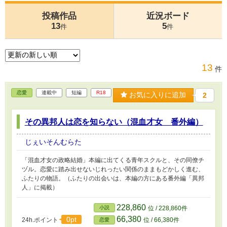
投稿作品
近況ボード
13
5
件
件
13
件
恋愛
連載中
短編
R18
お気に入りに追加
2
その異邦人は恋を知らない（混血才女 番外編）
じぇいそんむらた
「混血才女の政略結婚」本編に出てくる青年スクルと、その同僚チ
ヅル。恋愛に踏み出せないじれったい関係のままもどかしく進む、
ふたりの物語。（ふたりの出会いは、本編の方にある番外編「異邦
人」に掲載）
228,860
小説
位 / 228,860件
66,380
0pt
24h.ポイント
位 / 66,380件
恋愛