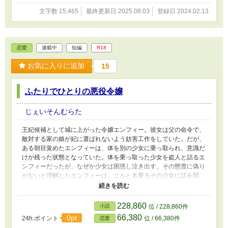
文字数 15,465
最終更新日 2025.08.03
登録日 2024.02.13
恋愛
連載中
短編
R18
お気に入りに追加
15
ふたりでひとりの悪役令嬢
じぇいそんむらた
王妃候補として城に上がった令嬢エンフィー。彼女は父の命令で、
敵対する家の娘が妃に選ばれないよう妨害工作をしていた。だが、
ある朝目覚めたエンフィーは、体を別の少女に乗っ取られ、意識だ
けが残った状態となっていた。体を乗っ取った少女を盗人と詰るエ
ンフィーだったが、なぜか少女は困惑し泣き出す。その態度に偽り
がないと理解したエンフィーは、ニルと名乗るその少女に話を聞
く。するとニルは、衝撃の事実を話し始めた。わたしは兄に殺され
た、と……。 ※別サイトに投稿している作品にR18要素を加えた物
となります
228,860
小説
位 / 228,860件
66,380
0pt
24h.ポイント
位 / 66,380件
恋愛