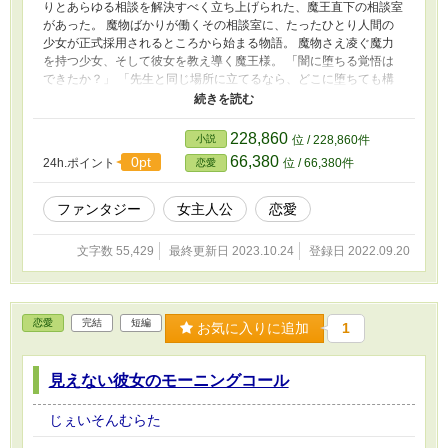
りとあらゆる相談を解決すべく立ち上げられた、魔王直下の相談室
があった。 魔物ばかりが働くその相談室に、たったひとり人間の
少女が正式採用されるところから始まる物語。 魔物さえ凌ぐ魔力
を持つ少女、そして彼女を教え導く魔王様。 「闇に堕ちる覚悟は
できたか？」 「先生と同じ場所に立てるなら、どこに堕ちても構
いません」 2人が迎える結末とは……。 ※別の投稿サイトからの移
行です ※全話の移行が完了したので、不定期で番外編を追加して
います ※スピンオフ作品「混血才女の政略結婚」をスタートしま
228,860
小説
位 / 228,860件
す（頑張れフォールスくん……）
66,380
0pt
24h.ポイント
位 / 66,380件
恋愛
ファンタジー
女主人公
恋愛
文字数 55,429
最終更新日 2023.10.24
登録日 2022.09.20
恋愛
完結
短編
お気に入りに追加
1
見えない彼女のモーニングコール
じぇいそんむらた