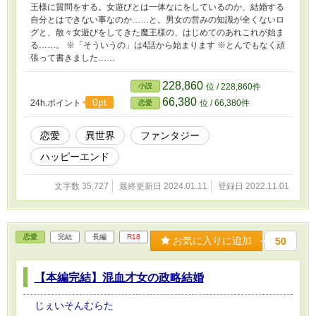
王様に質問をする。女遊びとは一体なにをしているのか、結婚する
自分とはできない事なのか……と。男女の営みの知識が全くないロ
グと、散々女遊びをしてきた魔王様の、はじめてのあれこれが始ま
る……。 ※「そういうの」は4話から始まります ※とんでもなく頑
張って書きました……
228,860
小説
位 / 228,860件
66,380
0pt
24h.ポイント
位 / 66,380件
恋愛
恋愛
異世界
ファンタジー
ハッピーエンド
文字数 35,727
最終更新日 2024.01.11
登録日 2022.11.01
恋愛
完結
長編
R18
お気に入りに追加
50
【本編完結】混血才女の政略結婚
じぇいそんむらた