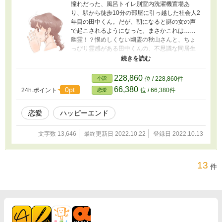
憧れだった、風呂トイレ別室内洗濯機置場あ
り、駅から徒歩10分の部屋に引っ越した社会人2
年目の田中くん。だが、朝になると謎の女の声
で起こされるようになった。まさかこれは……
幽霊！？恨めしくない幽霊の秋山さんと、ちょ
っぴり霊感がある田中くんの、不思議な同居生
活は一体どうなる？ ※別の投稿サイトからの移
行です ※若干手直ししています
228,860
小説
位 / 228,860件
66,380
0pt
24h.ポイント
位 / 66,380件
恋愛
恋愛
ハッピーエンド
文字数 13,646
最終更新日 2022.10.22
登録日 2022.10.13
13
件