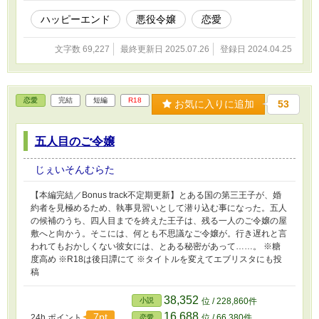
ハッピーエンド
悪役令嬢
恋愛
文字数 69,227
最終更新日 2025.07.26
登録日 2024.04.25
恋愛
完結
短編
R18
お気に入りに追加
53
五人目のご令嬢
じぇいそんむらた
【本編完結／Bonus track不定期更新】とある国の第三王子が、婚
約者を見極めるため、執事見習いとして潜り込む事になった。五人
の候補のうち、四人目までを終えた王子は、残る一人のご令嬢の屋
敷へと向かう。そこには、何とも不思議なご令嬢が。行き遅れと言
われてもおかしくない彼女には、とある秘密があって……。 ※糖
度高め ※R18は後日譚にて ※タイトルを変えてエブリスタにも投
稿
38,352
小説
位 / 228,860件
16,688
7pt
24h.ポイント
位 / 66,380件
恋愛