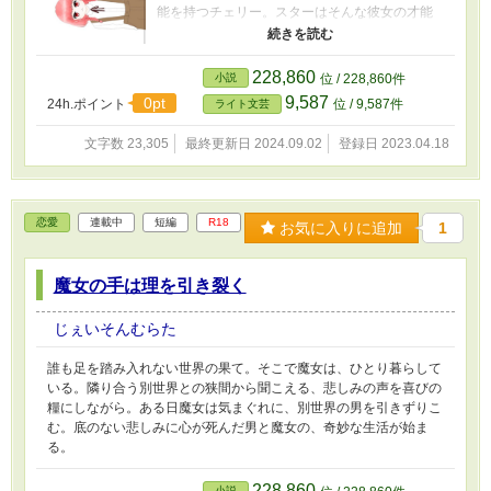
能を持つチェリー。スターはそんな彼女の才能
に惹かれていく。そして、そんなスターに好意
を寄せる年上の同級生、ティティ。好かれる理
由も分からず困惑しつつも、頼れる兄のような
228,860
小説
位 / 228,860件
ティティに次第に心を許すスター。 これはそ
9,587
0pt
24h.ポイント
位 / 9,587件
ライト文芸
んな少年少女の、上級学校での一年間のお話。
文字数 23,305
最終更新日 2024.09.02
登録日 2023.04.18
恋愛
連載中
短編
R18
お気に入りに追加
1
魔女の手は理を引き裂く
じぇいそんむらた
誰も足を踏み入れない世界の果て。そこで魔女は、ひとり暮らして
いる。隣り合う別世界との狭間から聞こえる、悲しみの声を喜びの
糧にしながら。ある日魔女は気まぐれに、別世界の男を引きずりこ
む。底のない悲しみに心が死んだ男と魔女の、奇妙な生活が始ま
る。
228,860
小説