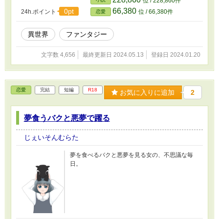
位 / 228,860件
66,380
0pt
24h.ポイント
位 / 66,380件
恋愛
異世界
ファンタジー
文字数 4,656
最終更新日 2024.05.13
登録日 2024.01.20
恋愛
完結
短編
R18
お気に入りに追加
2
夢食うバクと悪夢で躍る
じぇいそんむらた
夢を食べるバクと悪夢を見る女の、不思議な毎
日。