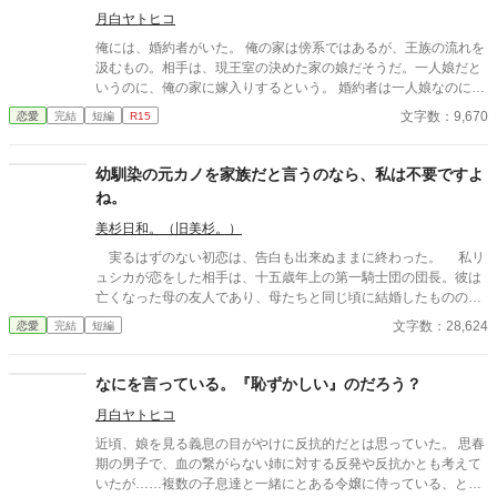
何様にして頂いても結構です。但し、過度な身体接触は困ります
月白ヤトヒコ
わ。変な病気でも移されては堪りませんもの」 「な、な、なにを
言っているんだっ!?」 「口付けでも、病気は移りますもの。無
俺には、婚約者がいた。 俺の家は傍系ではあるが、王族の流れを
論、それ以上の行為なら尚更。常識でしょう？」 「彼女を侮辱す
汲むもの。相手は、現王室の決めた家の娘だそうだ。一人娘だと
るなっ!?」 ヒステリックに叫んだのは、わたくしの義弟。 「こん
いうのに、俺の家に嫁入りするという。 婚約者は一人娘なのに後
な女が、義理とは言え姉だなんて僕は恥ずかしいですよっ！ い
継に選ばれない不出来な娘なのだと解釈した。そして、そんな不
文字数：9,670
恋愛
完結
短編
R15
い加減にしてくださいっ!!」 「全くだ。こんな女が婚約者だなん
出来な娘を俺の婚約者にした王室に腹が立った。 顔を見る度に、
て、わたしも恥ずかしい。できるものなら、今すぐに婚約破棄し
なぜこんな女が俺の婚約者なんだ……と思いつつ、一応婚約者な
てやりたい程に忌々しい」 吐き捨てるような言葉。 まあ、この婚
のだからとそれなりの対応をしてやっていた。 学園に入学して、
幼馴染の元カノを家族だと言うのなら、私は不要ですよ
約を破棄したいという点に於いては、同意しますけど。 「そうで
俺はそこで彼女と出逢った。つい最近、貴族に引き取られたばか
ね。
すか、わかりました。では、皆様ごきげんよう」 さて、本当に
りの元平民の令嬢。 婚約者とは全然違う無邪気な笑顔。気安い態
『恥ずかしい』のはどちらでしょうか？ 設定はふわっと。
度、優しい言葉。そんな彼女に好意を抱いたのは、俺だけではな
美杉日和。（旧美杉。）
かったようで……今は友人だが、いずれ俺の側近になる予定の二
実るはずのない初恋は、告白も出来ぬままに終わった。 私リ
人も彼女に好意を抱いているらしい。そして、婚約者の義弟も。
ュシカが恋をした相手は、十五歳年上の第一騎士団の団長。彼は
ある日、婚約者が彼女に絡んで来たので少し言い合いになった。
亡くなった母の友人であり、母たちと同じ頃に結婚したものの、
「こんな女が、義理とは言え姉だなんて僕は恥ずかしいですよ
早くに奥さんを私の母と同じ流行病で亡くしてしまった。 それ
文字数：28,624
恋愛
完結
短編
っ！ いい加減にしてくださいっ!!」 婚約者の義弟の言葉に同意
以来独身の彼は、ただ亡くなった奥さんを思い生きてきた。そん
した。 「全くだ。こんな女が婚約者だなんて、わたしも恥ずかし
な一途な姿に、いつしか私は惹かれていく。 しかし歳の差もあ
い。できるものなら、今すぐに婚約破棄してやりたい程に忌々し
り、また友人の子である私を、彼が女性として認めることはなか
なにを言っている。『恥ずかしい』のだろう？
い」 それが、こんなことになるとは思わなかったんだ。俺達が、
った。 私は頑なに婚約者を作ることを拒否していたものの、
周囲からどう思われていたか…… それを思い知らされたとき、絶
月白ヤトヒコ
父が縁談を持ってくる。結婚適齢期。その真っただ中にいた私
望した。 【だって、『恥ずかしい』のでしょう？】と、 【なにを
は、もう断ることなど出来なかった。 お相手は私より一つ年上
近頃、娘を見る義息の目がやけに反抗的だとは思っていた。 思春
言う。『恥ずかしい』のだろう？】の続編。元婚約者視点の話。
の男爵家の次男。元々爵位を継ぐ予定だった兄が急死してしまっ
期の男子で、血の繋がらない姉に対する反発や反抗かとも考えて
一応前の話を読んでなくても大丈夫……に、したつもりです。 設
たため、婚約者を探していたのだという。 花嫁修業として結婚
いたが……複数の子息達と一緒にとある令嬢に侍っている、との
定はふわっと。