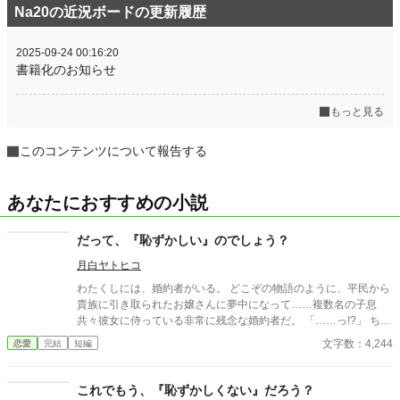
Na20の近況ボードの更新履歴
2025-09-24 00:16:20
書籍化のお知らせ
もっと見る
このコンテンツについて報告する
あなたにおすすめの小説
だって、『恥ずかしい』のでしょう？
月白ヤトヒコ
わたくしには、婚約者がいる。 どこぞの物語のように、平民から
貴族に引き取られたお嬢さんに夢中になって……複数名の子息
共々彼女に侍っている非常に残念な婚約者だ。 「……っ!?」 ちょ
っと通りすがっただけで、大袈裟にビクッと肩を震わせて顔を俯
文字数：4,244
恋愛
完結
短編
ける彼女。そんな姿を見て、 「貴様！ 彼女になにかすることは
許さんぞ！」 なんて抜かして、震える彼女の肩を抱く婚約者。
「彼とは単なる政略の婚約者ですので。羽目を外さなければ、如
これでもう、『恥ずかしくない』だろう？