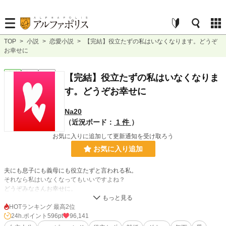
TOP
>
小説
>
恋愛小説
>
【完結】役立たずの私はいなくなります。どうぞ
お幸せに
恋愛
完結
短編
【完結】役立たずの私はいなくなりま
す。どうぞお幸せに
Na20
（近況ボード：
1 件
）
お気に入りに追加して更新通知を受け取ろう
お気に入り追加
夫にも息子にも義母にも役立たずと言われる私。
それなら私はいなくなってもいいですよね？
どうぞみなさんお幸せに。
HOTランキング 最高2位
小説
2,384 位 / 228,851 件
24h.ポイント
596pt
96,141