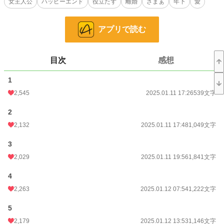
女主人公
ハッピーエンド
役立たず
離婚
ざまぁ
年下
愛
恋愛
1,307 位 / 66,374 件
お気に入り
3,760
アプリで読む
24h.ポイント
596 pt
文字数
47,738
目次
感想
更新日時
2025.01.21 07:27
1
初回公開日時
2025.01.11 17:26
2,545
2025.01.11 17:26
539文字
初回完結日時
2025.01.21 07:27
2
週間ポイント
3,029 pt (3,303 位)
2,132
2025.01.11 17:48
1,049文字
月間ポイント
14,282 pt (3,274 位)
3
2,029
2025.01.11 19:56
1,841文字
年間ポイント
231,560 pt (2,667 位)
4
累計ポイント
2,080,132 pt (2,635 位)
2,263
2025.01.12 07:54
1,222文字
5
2,179
2025.01.12 13:53
1,146文字