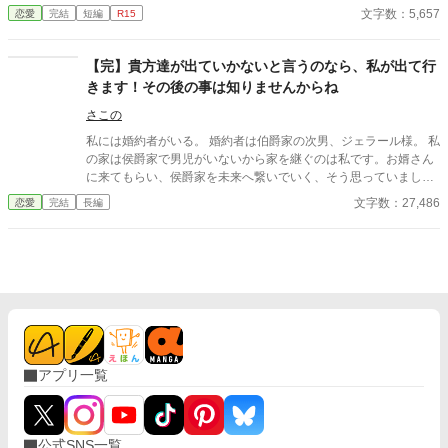
前から屋敷に入るように言われ赴くと、そこには彼の幼馴染だと
報告を受けた。 その侍っている令息達、の中には娘の婚約者もい
文字数：5,657
恋愛
完結
短編
R15
いう平民の女性がいた。なぜか彼女を中心に回っている屋敷。
るようで――――頭が痛い。 義息と話し合いをせねばと思ってい
そのことを指摘すると彼女はなぜか私を、自分を虐げる存在だと
た矢先のことだった。 娘から相談を受けた。例の令嬢に侍る婚約
言い始め――
者達に公衆の面前で罵られた、と。よくよく話を聞くと、もう駄
【完】貴方達が出ていかないと言うのなら、私が出て行
目だと思った。 全く、あの婚約者（馬鹿）は一体なにを考えてい
きます！その後の事は知りませんからね
るのだ？ 娘と彼との婚約は、彼が傍系王族であるが故に結ばれ
た……王命で成った婚約。そうでなければ、誰が一人娘を他家へ
さこの
嫁がせたいと思うものか。 無論、一人娘なのでと断った。する
私には婚約者がいる。 婚約者は伯爵家の次男、ジェラール様。 私
と、傍系とは言え、王族の血を絶やさぬため、我が国の貴族なれ
の家は侯爵家で男児がいないから家を継ぐのは私です。お婿さん
ば協力せよ、と。半ば強引に、娘を嫁に出すことを約束させられ
に来てもらい、侯爵家を未来へ繋いでいく、そう思っていまし
た。 娘の婚約者の家は傍系王族のクセに、ここ数十年段々と斜陽
た。 全17話です。 執筆済みなので完結保証( ̇ᵕ​ ̇ ) ホットランキン
文字数：27,486
恋愛
完結
長編
気味のようで……それなりに蓄えのある我が家が、彼の家を立て
グに入りました。ありがとうございますﾍﾟｺﾘ(⋆ᵕᴗᵕ⋆).+* 2021/10/0
直せ、と暗に命令されたというワケだ。 なので、娘と彼との婚約
4
は、我が家としては全く歓迎していないのだが―――― どうやら
彼の方は、そのことを全く理解していないようだな。 破談にする
のに、好都合ではあるが。 そしてわたしは、養子として引き取っ
た義息を呼び出すことにした。 設定はふわっと。 【だって、『恥
ずかしい』のでしょう？】の続きっぽい話。一応、あっちを読ん
でなくても大丈夫なはず。
アプリ一覧
公式SNS一覧