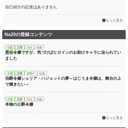
自己紹介の記述はありません
もっと見る
Na20の登録コンテンツ
小説
恋愛
完結
短編
悪役令嬢ですが、気づけばヒロインのお助けキャラに迫られてい
ました
小説
恋愛
連載中
短編
伯爵令嬢シェリア・ハジェットの夢～はじうま令嬢は、舞台の上
で輝きたい～
小説
恋愛
完結
短編
本物の公爵令嬢
もっと見る