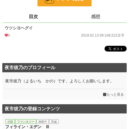
24h.ポイント
0 pt
文字数
8,522
目次
感想
更新日時
2019.02.13 03:06
ウツシヨヘグイ
初回公開日時
2019.02.13 03:06
0
2019.02.13 09:10
8,522文字
初回完結日時
2019.02.13 03:06
週間ポイント
0 pt (228,808 位)
月間ポイント
0 pt (228,808 位)
夜市彼乃のプロフィール
年間ポイント
21 pt (176,521 位)
夜市彼乃（よるいち かの）です。よろしくお願いします。
累計ポイント
1,714 pt (173,040 位)
もっと見る
夜市彼乃の登録コンテンツ
小説
ファンタジー
連載中
長編
フィライン・エデン Ⅲ