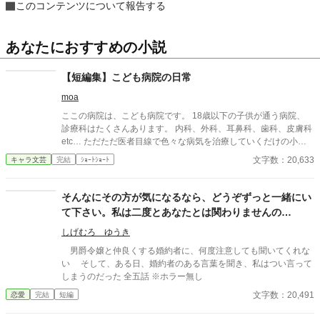
このコンテンツについて報告する
あなたにおすすめの小説
【短編集】こども病院の日常
moa
ここの病院は、こども病院です。 18歳以下の子供が通う病院、
診療科はたくさんあります。 内科、外科、耳鼻科、歯科、皮膚科
etc… ただただ医者目線で色々な病気を治療していくだけの小説
です。 恋愛要素などは一切ありません。 密着病院24時！的な感
文字数：20,633
キャラ文芸
完結
ｼｮｰﾄｼｮｰﾄ
じです。 人物像などは表記していない為、読者様のご想像にお任
せします。 ※泣く表現、痛い表現など嫌いな方は読むのをお控え
ください。 歯科以外の医療知識はそこまで詳しくないのですみま
そんなにその方が気になるなら、どうぞずっと一緒にい
せんがご了承ください。
て下さい。私は二度とあなたとは関わりませんの
で……。
しげむろ ゆうき
男爵令嬢と仲良くする婚約者に、何度注意しても聞いてくれな
い そして、ある日、婚約者のある言葉を聞き、私はつい言って
しまうのだった 全五話 ※ホラー無し
文字数：20,491
恋愛
完結
短編