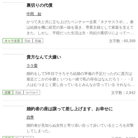
裏切りの代償
中岡 始
かつて夫と共に立ち上げたベンチャー企業「ネクサスラボ」。奏
は結婚を機に経営の第一線を退き、専業主婦として家庭を支えて
きた。しかし、平穏だった生活は夫・尚紀の裏切りによって一変
する。彼の部下であり不倫相手の優美が、会社を混乱に陥れつつ
文字数：60,399
キャラ文芸
完結
長編
あったのだ。 尚紀の冷たい態度と優美の挑発に苦しむ中、奏は再
び経営者としての力を取り戻す決意をする。裏切りの証拠を集
め、かつての仲間や信頼できる協力者たちと連携しながら、会社
貴方なんて大嫌い
を立て直すための計画を進める奏。だが、それは尚紀と優美の野
ララ愛
望を徹底的に打ち砕く覚悟でもあった。 取締役会での対決、揺れ
る社内外の信頼、そして壊れた夫婦の絆の果てに待つのは――。
婚約をして5年目でそろそろ結婚の準備の予定だったのに貴方は
自分の誇りと未来を取り戻すため、すべてを賭けて挑む奏の闘
最近どこかの令嬢と いつも一緒で私の存在はなんだろう・・・2
い。復讐の果てに見える新たな希望と、繊細な人間ドラマが交錯
人はむつまじく愛し合っているとみんなが言っている それなら私
する物語がここに。
はもういいです・・・貴方なんて大嫌い
文字数：2,942
恋愛
完結
ｼｮｰﾄｼｮｰﾄ
婚約者の座は譲って差し上げます、お幸せに
四季
婚約者が見知らぬ女性と寄り添い合って歩いているところを目撃
してしまった。