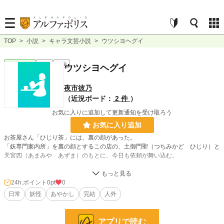
TOP
>
小説
>
キャラ文芸小説
>
ウツシヨヘグイ
キャラ文芸
完結
短編
ウツシヨヘグイ
夜市彼乃
（近況ボード：
2 件
）
お気に入りに追加して更新通知を受け取ろう
お気に入り追加
お茶屋さん「ひじり茶」には、裏の顔があった。
「妖専門案内所」を裏の顔とするこの店の、土御門聖（つちみかど ひじり）と
天宮四（あまみや あずま）のもとに、今日も依頼が舞い込む。
小説
228,808 位 / 228,808 件
24h.ポイント
0pt
0
日常
妖怪
あやかし
完結
人外
キャラ文芸
5,636 位 / 5,636 件
お気に入り
2
アプリで読む