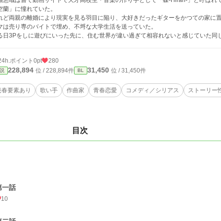
瀬悠哉は嘗て動画サイトで天才高校生・音楽の作り手として「蝶-Hirari-」と呼
空蘭」に憧れていた。
れど両親の離婚により現実を見る羽目に陥り、大好きだったギターをかつての家に
マは売り専のバイトで埋め、不埒な大学生活を送っていた。
る日3Pをしに遊びにいった先に、住む世界が違い過ぎて相容れないと感じていた同
24h.ポイント
0pt
280
228,894
31,450
位 / 228,894件
位 / 31,450件
説
BL
売春要素あり
歌い手
作曲家
青春恋愛
コメディ／シリアス
ストーリー
目次
第一話
10