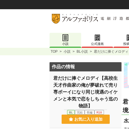
小説
公式漫画
投
TOP
>
小説
>
BL小説
>
君だけに捧ぐメロディ
作品の情報
君だけに捧ぐメロディ【高校生
天才作曲家の俺が夢破れて売り
専ボーイになり同じ境遇のイケ
メンと本気で恋をしちゃう迄の
君
物語】
境
BL
完結
長編
R18
お気に入り追加
水