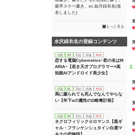
最早スケベ書き。ex.如月緋衣名(改
名しました)
もっと見る
水沢緋衣名の登録コンテンツ
小説
SF
完結
長編
R18
恋する電脳Cybernetics~君の名はM
ARIA~【若き天才プログラマー×高
2.
知能AIアンドロイド美少女】
小説
BL
完結
長編
R18
馬に蹴られても死んでなんてやらな
い【年下αの魔性のΩ略奪計画】
小説
SF
完結
長編
R15
ネクロフィリック☆ロマンス【黒ギ
ャル・フランケンシュタイン白鹿マ
キナの恋物語】