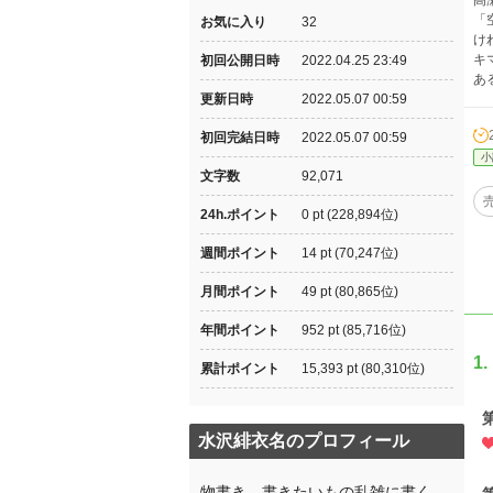
高
「
お気に入り
32
け
キ
初回公開日時
2022.04.25 23:49
あ
更新日時
2022.05.07 00:59
初回完結日時
2022.05.07 00:59
小
文字数
92,071
24h.ポイント
0 pt (228,894位)
週間ポイント
14 pt (70,247位)
月間ポイント
49 pt (80,865位)
年間ポイント
952 pt (85,716位)
1.
累計ポイント
15,393 pt (80,310位)
水沢緋衣名のプロフィール
物書き。書きたいもの乱雑に書く。