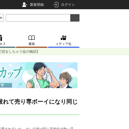
新規登録
ログイン
ネス
書籍
メディア化
で恋をしちゃう迄の物語】
破れて売り専ボーイになり同じ