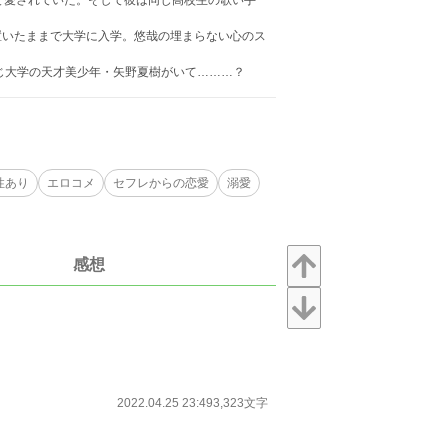
ばれて愛されていた。そして彼は同じ高校生の歌い手
置いたままで大学に入学。悠哉の埋まらない心のス
じ大学の天才美少年・矢野夏樹がいて………？
性あり
エロコメ
セフレからの恋愛
溺愛
感想
2022.04.25 23:49
3,323文字