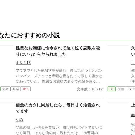
なたにおすすめの小説
性悪なお嬢様に命令されて泣く泣く恋敵を殺
りにいったらヤられました
まりも13
し
フワフワとした酩酊状態が薄れ、僕は気がつくとパン
俺
パンパン、ズチュッと卑猥な音をたてて激しく誰かと
入
交わっていた。 性悪なお嬢様の命令で恋敵を泣く泣
仲
く殺りに行ったら逆にヤラれちゃった、ちょっとアホ
と
文字数：10,712
完結
短編
R15
BL
完結
ｼｮｰﾄ
な子の話です。 （ムーンライトノベルにも掲載して
い
います）
み
つ
借金のカタに同居したら、毎日甘く溺愛され
る
てます
赤
なの
完
父親の残した借金を背負い、掛け持ちバイトで食いつ
の
なぐ毎日。 そんな俺の前に現れたのは──御曹司の