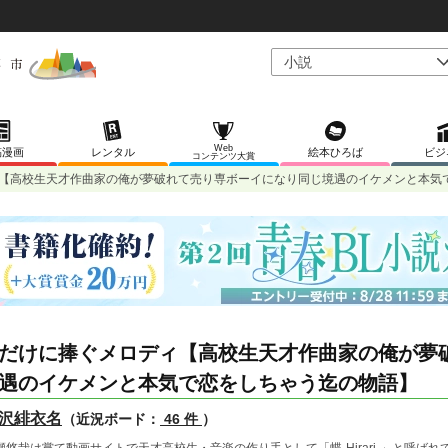
Web
稿漫画
レンタル
絵本ひろば
ビジ
コンテンツ大賞
【高校生天才作曲家の俺が夢破れて売り専ボーイになり同じ境遇のイケメンと本気
だけに捧ぐメロディ【高校生天才作曲家の俺が夢
遇のイケメンと本気で恋をしちゃう迄の物語】
沢緋衣名
（近況ボード：
46 件
）