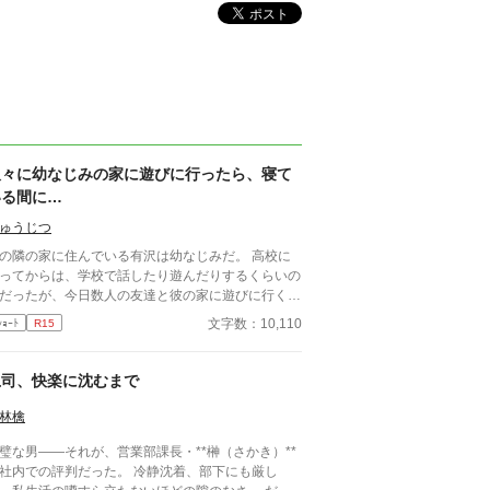
久々に幼なじみの家に遊びに行ったら、寝て
いる間に…
ゅうじつ
の隣の家に住んでいる有沢は幼なじみだ。 高校に
ってからは、学校で話したり遊んだりするくらいの
だったが、今日数人の友達と彼の家に遊びに行くこ
になった。 数年ぶりの幼なじみの家を懐かしんで
文字数：10,110
ｼｮｰﾄ
R15
る中、いつの間にか友人たちは帰っており、幼なじ
と2人きりに。 そこで俺は彼の部屋であるものを見
けてしまい、部屋に来た有沢に咄嗟に寝たフリをす
上司、快楽に沈むまで
が…
林檎
璧な男――それが、営業部課長・**榊（さかき）**
社内での評判だった。 冷静沈着、部下にも厳し